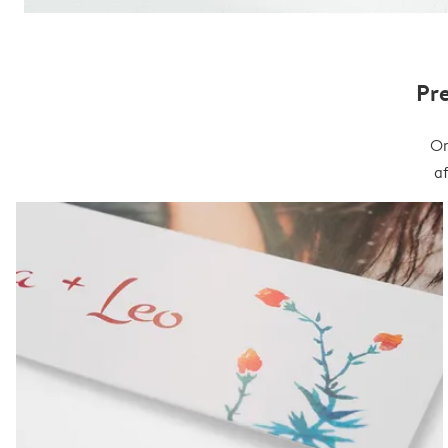
Pr
On
a