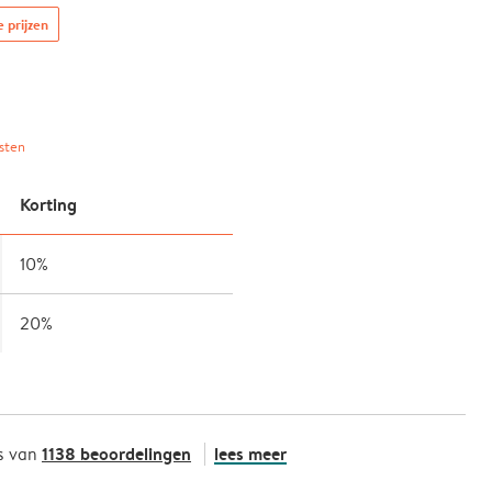
e prijzen
sten
Korting
10%
20%
1138 beoordelingen
lees meer
s van