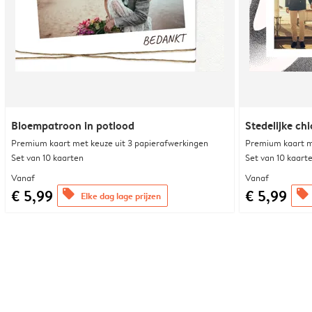
Bloempatroon in potlood
Stedelijke chi
Premium kaart met keuze uit 3 papierafwerkingen
Premium kaart m
Set van 10 kaarten
Set van 10 kaart
Vanaf
Vanaf
€ 5,99
€ 5,99
offers
offers
Elke dag lage prijzen