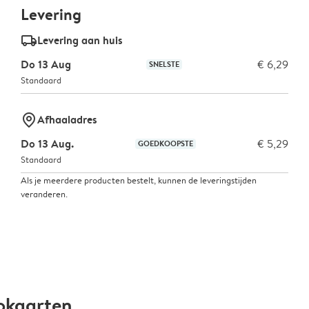
Levering
delivery_standard_v2
Levering aan huis
Do 13 Aug
€ 6,29
SNELSTE
Standaard
marker-pin
Afhaaladres
Do 13 Aug.
€ 5,29
GOEDKOOPSTE
Standaard
Als je meerdere producten bestelt, kunnen de leveringstijden
veranderen.
okaarten