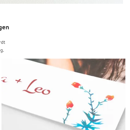
gen
rdt
g.