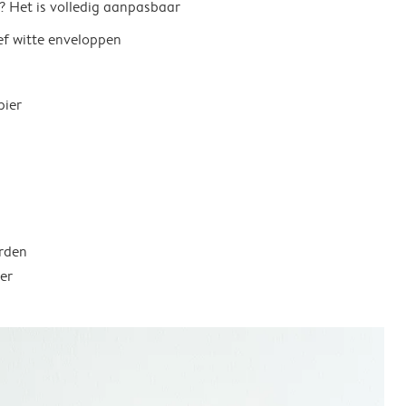
? Het is volledig aanpasbaar
ief witte enveloppen
pier
rden
er