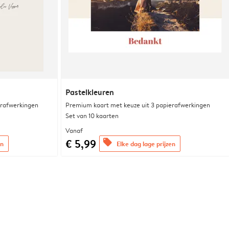
Pastelkleuren
erafwerkingen
Premium kaart met keuze uit 3 papierafwerkingen
Set van 10 kaarten
Vanaf
€ 5,99
offers
en
Elke dag lage prijzen