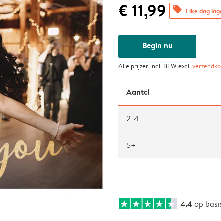
€ 11,99
offers
Elke dag lag
Begin nu
Alle prijzen incl. BTW excl.
verzendko
Aantal
2-4
5+
4.4
op basi