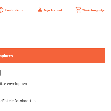
_mark_circle
profile
shopping_cart
Klantendienst
Mijn Account
Winkelwagentje
emplaren
l
witte enveloppen
Enkele fotokaarten