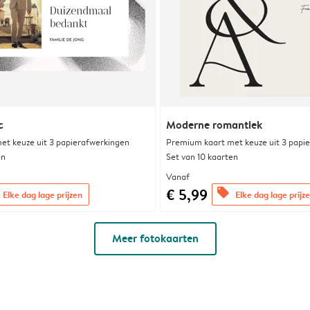
c
Moderne romantiek
et keuze uit 3 papierafwerkingen
Premium kaart met keuze uit 3 papi
en
Set van 10 kaarten
Vanaf
€ 5,99
offers
Elke dag lage prijzen
Elke dag lage prijz
Meer fotokaarten