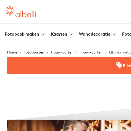
Fotoboek maken
Kaarten
Wanddecoratie
Foto
slim_arrow_down
slim_arrow_down
slim_arrow_down
Home
Fotokaarten
Trouwkaarten
Trouwkaarten
Elk klein detai
offers
Elk