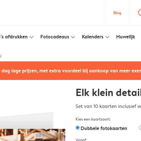
question
Blog
's afdrukken
Fotocadeaus
Kalenders
Huwelijk
slim_arrow_down
slim_arrow_down
slim_arrow_down
l
e dag lage prijzen, met extra voordeel bij aankoop van meer ex
Elk klein detai
Set van 10 kaarten inclusief 
Kies een kaartsoort:
Dubbele fotokaarten
Vanaf