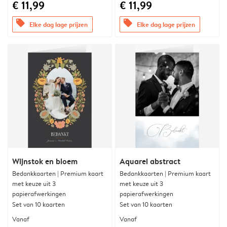
€ 11,99
€ 11,99
offers
offers
Elke dag lage prijzen
Elke dag lage prijzen
Wijnstok en bloem
Aquarel abstract
Bedankkaarten | Premium kaart
Bedankkaarten | Premium kaart
met keuze uit 3
met keuze uit 3
papierafwerkingen
papierafwerkingen
Set van 10 kaarten
Set van 10 kaarten
Vanaf
Vanaf