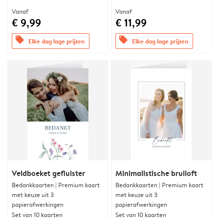
Vanaf
Vanaf
€ 9,99
€ 11,99
offers
offers
Elke dag lage prijzen
Elke dag lage prijzen
Veldboeket gefluister
Minimalistische bruiloft
Bedankkaarten | Premium kaart
Bedankkaarten | Premium kaart
met keuze uit 3
met keuze uit 3
papierafwerkingen
papierafwerkingen
Set van 10 kaarten
Set van 10 kaarten