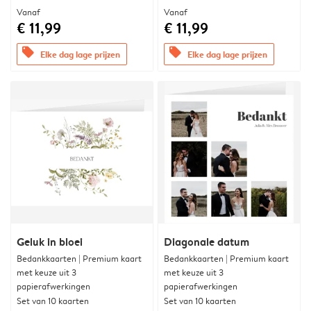
Vanaf
Vanaf
€ 11,99
€ 11,99
offers
offers
Elke dag lage prijzen
Elke dag lage prijzen
Geluk in bloei
Diagonale datum
Bedankkaarten | Premium kaart
Bedankkaarten | Premium kaart
met keuze uit 3
met keuze uit 3
papierafwerkingen
papierafwerkingen
Set van 10 kaarten
Set van 10 kaarten