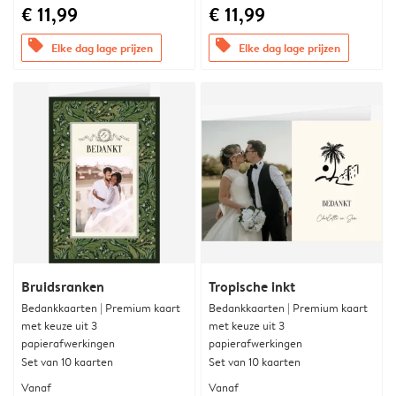
€ 11,99
€ 11,99
offers
offers
Elke dag lage prijzen
Elke dag lage prijzen
Bruidsranken
Tropische inkt
Bedankkaarten | Premium kaart
Bedankkaarten | Premium kaart
met keuze uit 3
met keuze uit 3
papierafwerkingen
papierafwerkingen
Set van 10 kaarten
Set van 10 kaarten
Vanaf
Vanaf