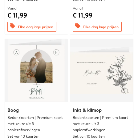
Vanaf
Vanaf
€ 11,99
€ 11,99
offers
offers
Elke dag lage prijzen
Elke dag lage prijzen
Boog
Inkt & klimop
Bedankkaarten | Premium kaart
Bedankkaarten | Premium kaart
met keuze uit 3
met keuze uit 3
papierafwerkingen
papierafwerkingen
Set van 10 kaarten
Set van 10 kaarten