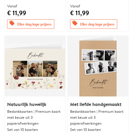
Vanaf
Vanaf
€ 11,99
€ 11,99
offers
offers
Elke dag lage prijzen
Elke dag lage prijzen
Natuurlijk huwelijk
Met liefde handgemaakt
Bedankkaarten | Premium kaart
Bedankkaarten | Premium kaart
met keuze uit 3
met keuze uit 3
papierafwerkingen
papierafwerkingen
Set van 10 kaarten
Set van 10 kaarten