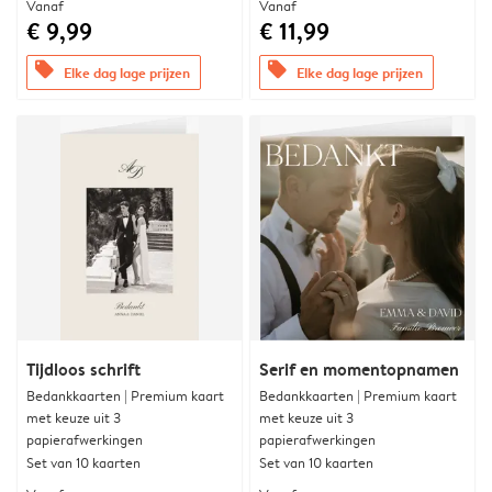
Vanaf
Vanaf
€ 9,99
€ 11,99
offers
offers
Elke dag lage prijzen
Elke dag lage prijzen
Tijdloos schrift
Serif en momentopnamen
Bedankkaarten | Premium kaart
Bedankkaarten | Premium kaart
met keuze uit 3
met keuze uit 3
papierafwerkingen
papierafwerkingen
Set van 10 kaarten
Set van 10 kaarten