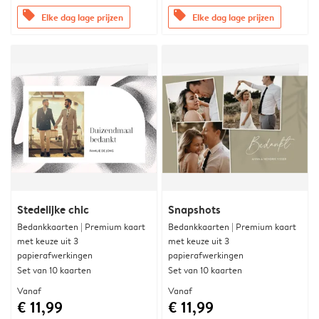
offers
offers
Elke dag lage prijzen
Elke dag lage prijzen
Stedelijke chic
Snapshots
Bedankkaarten | Premium kaart
Bedankkaarten | Premium kaart
met keuze uit 3
met keuze uit 3
papierafwerkingen
papierafwerkingen
Set van 10 kaarten
Set van 10 kaarten
Vanaf
Vanaf
€ 11,99
€ 11,99