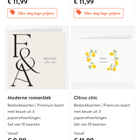
€ 11,99
€ 11,99
offers
offers
Elke dag lage prijzen
Elke dag lage prijzen
Moderne romantiek
Citrus chic
Bedankkaarten | Premium kaart
Bedankkaarten | Premium kaart
met keuze uit 3
met keuze uit 3
papierafwerkingen
papierafwerkingen
Set van 10 kaarten
Set van 10 kaarten
Vanaf
Vanaf