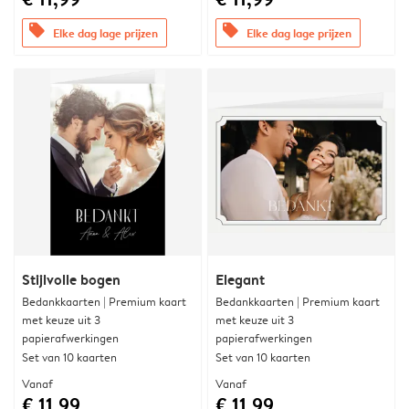
offers
offers
Elke dag lage prijzen
Elke dag lage prijzen
Stijlvolle bogen
Elegant
Bedankkaarten | Premium kaart
Bedankkaarten | Premium kaart
met keuze uit 3
met keuze uit 3
papierafwerkingen
papierafwerkingen
Set van 10 kaarten
Set van 10 kaarten
Vanaf
Vanaf
€ 11,99
€ 11,99