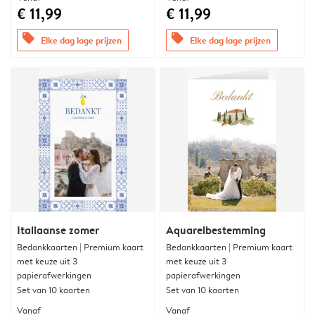
€ 11,99
€ 11,99
offers
offers
Elke dag lage prijzen
Elke dag lage prijzen
Italiaanse zomer
Aquarelbestemming
Bedankkaarten | Premium kaart
Bedankkaarten | Premium kaart
met keuze uit 3
met keuze uit 3
papierafwerkingen
papierafwerkingen
Set van 10 kaarten
Set van 10 kaarten
Vanaf
Vanaf