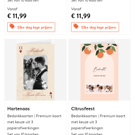
Set van 10 kaarten
Set van 10 kaarten
Vanaf
Vanaf
€ 11,99
€ 11,99
offers
offers
Elke dag lage prijzen
Elke dag lage prijzen
Hartenaas
Citrusfeest
Bedankkaarten | Premium kaart
Bedankkaarten | Premium kaart
met keuze uit 3
met keuze uit 3
papierafwerkingen
papierafwerkingen
Set van 10 kaarten
Set van 10 kaarten