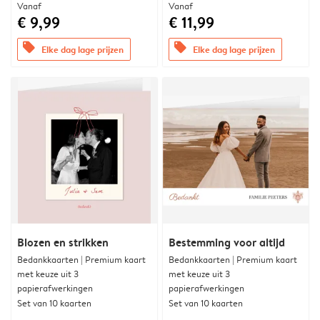
Vanaf
Vanaf
€ 9,99
€ 11,99
offers
offers
Elke dag lage prijzen
Elke dag lage prijzen
Blozen en strikken
Bestemming voor altijd
Bedankkaarten | Premium kaart
Bedankkaarten | Premium kaart
met keuze uit 3
met keuze uit 3
papierafwerkingen
papierafwerkingen
Set van 10 kaarten
Set van 10 kaarten