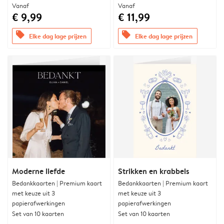
Vanaf
Vanaf
€ 9,99
€ 11,99
offers
offers
Elke dag lage prijzen
Elke dag lage prijzen
Moderne liefde
Strikken en krabbels
Bedankkaarten | Premium kaart
Bedankkaarten | Premium kaart
met keuze uit 3
met keuze uit 3
papierafwerkingen
papierafwerkingen
Set van 10 kaarten
Set van 10 kaarten