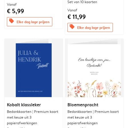
Set van 10 kaarten
Vanaf
€ 5,99
Vanaf
€ 11,99
offers
Elke dag lage prijzen
offers
Elke dag lage prijzen
Kobalt klassieker
Bloemenpracht
Bedankkaarten | Premium kaart
Bedankkaarten | Premium kaart
met keuze uit 3
met keuze uit 3
papierafwerkingen
papierafwerkingen