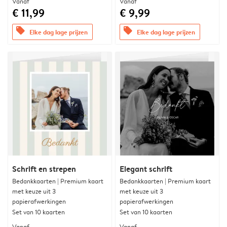
Vanaf
Vanaf
€ 11,99
€ 9,99
offers
offers
Elke dag lage prijzen
Elke dag lage prijzen
Schrift en strepen
Elegant schrift
Bedankkaarten | Premium kaart
Bedankkaarten | Premium kaart
met keuze uit 3
met keuze uit 3
papierafwerkingen
papierafwerkingen
Set van 10 kaarten
Set van 10 kaarten
Vanaf
Vanaf