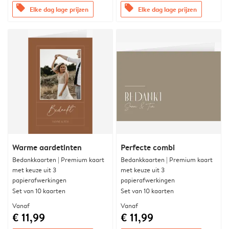
offers
offers
Elke dag lage prijzen
Elke dag lage prijzen
Warme aardetinten
Perfecte combi
Bedankkaarten | Premium kaart
Bedankkaarten | Premium kaart
met keuze uit 3
met keuze uit 3
papierafwerkingen
papierafwerkingen
Set van 10 kaarten
Set van 10 kaarten
Vanaf
Vanaf
€ 11,99
€ 11,99