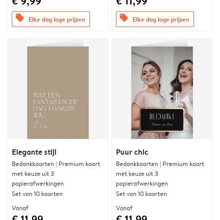
€ 9,99
€ 11,99
offers
offers
Elke dag lage prijzen
Elke dag lage prijzen
Elegante stijl
Puur chic
Bedankkaarten | Premium kaart
Bedankkaarten | Premium kaart
met keuze uit 3
met keuze uit 3
papierafwerkingen
papierafwerkingen
Set van 10 kaarten
Set van 10 kaarten
Vanaf
Vanaf
€ 11,99
€ 11,99