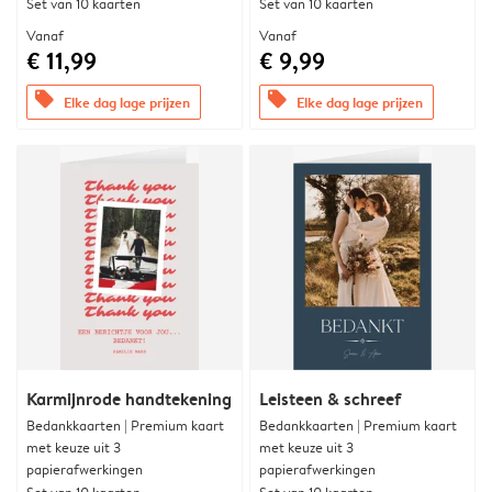
Set van 10 kaarten
Set van 10 kaarten
Vanaf
Vanaf
€ 11,99
€ 9,99
offers
offers
Elke dag lage prijzen
Elke dag lage prijzen
Karmijnrode handtekening
Leisteen & schreef
Bedankkaarten | Premium kaart
Bedankkaarten | Premium kaart
met keuze uit 3
met keuze uit 3
papierafwerkingen
papierafwerkingen