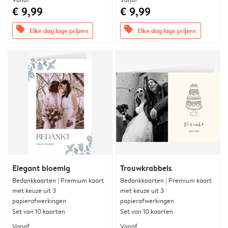
€ 9,99
€ 9,99
offers
offers
Elke dag lage prijzen
Elke dag lage prijzen
Elegant bloemig
Trouwkrabbels
Bedankkaarten | Premium kaart
Bedankkaarten | Premium kaart
met keuze uit 3
met keuze uit 3
papierafwerkingen
papierafwerkingen
Set van 10 kaarten
Set van 10 kaarten
Vanaf
Vanaf