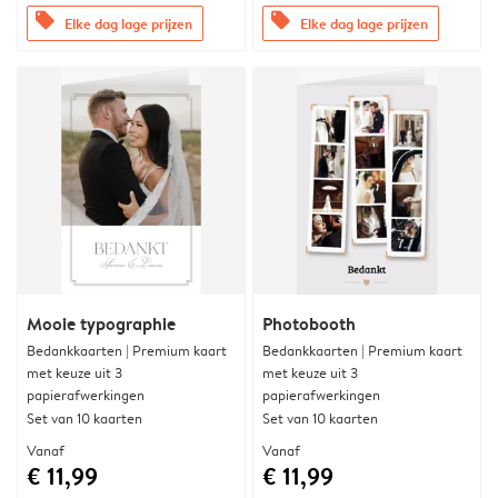
offers
offers
Elke dag lage prijzen
Elke dag lage prijzen
Mooie typographie
Photobooth
Bedankkaarten | Premium kaart
Bedankkaarten | Premium kaart
met keuze uit 3
met keuze uit 3
papierafwerkingen
papierafwerkingen
Set van 10 kaarten
Set van 10 kaarten
Vanaf
Vanaf
€ 11,99
€ 11,99