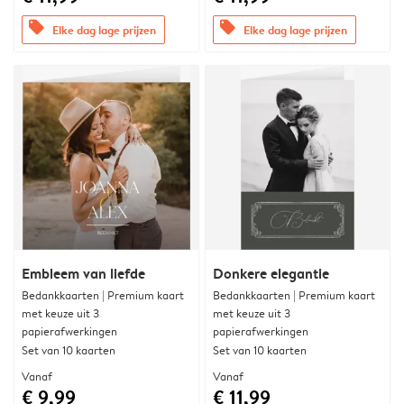
offers
offers
Elke dag lage prijzen
Elke dag lage prijzen
Embleem van liefde
Donkere elegantie
Bedankkaarten | Premium kaart
Bedankkaarten | Premium kaart
met keuze uit 3
met keuze uit 3
papierafwerkingen
papierafwerkingen
Set van 10 kaarten
Set van 10 kaarten
Vanaf
Vanaf
€ 9,99
€ 11,99