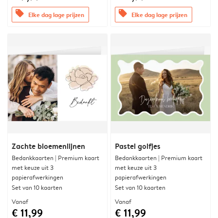
offers
offers
Elke dag lage prijzen
Elke dag lage prijzen
Zachte bloemenlijnen
Pastel golfjes
Bedankkaarten | Premium kaart
Bedankkaarten | Premium kaart
met keuze uit 3
met keuze uit 3
papierafwerkingen
papierafwerkingen
Set van 10 kaarten
Set van 10 kaarten
Vanaf
Vanaf
€ 11,99
€ 11,99