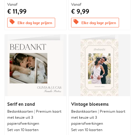
Vanaf
Vanaf
€ 11,99
€ 9,99
offers
offers
Elke dag lage prijzen
Elke dag lage prijzen
Serif en zand
Vintage bloesems
Bedankkaarten | Premium kaart
Bedankkaarten | Premium kaart
met keuze uit 3
met keuze uit 3
papierafwerkingen
papierafwerkingen
Set van 10 kaarten
Set van 10 kaarten