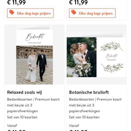
€ 11,99
€ 11,99
offers
offers
Elke dag lage prijzen
Elke dag lage prijzen
Relaxed zoals wij
Botanische bruiloft
Bedankkaarten | Premium kaart
Bedankkaarten | Premium kaart
met keuze uit 3
met keuze uit 3
papierafwerkingen
papierafwerkingen
Set van 10 kaarten
Set van 10 kaarten
Vanaf
Vanaf