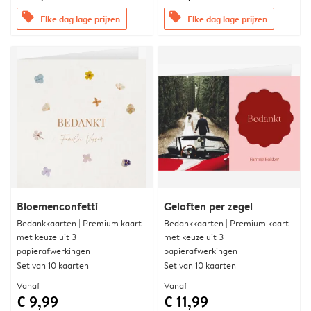
offers
offers
Elke dag lage prijzen
Elke dag lage prijzen
Bloemenconfetti
Geloften per zegel
Bedankkaarten | Premium kaart
Bedankkaarten | Premium kaart
met keuze uit 3
met keuze uit 3
papierafwerkingen
papierafwerkingen
Set van 10 kaarten
Set van 10 kaarten
Vanaf
Vanaf
€ 9,99
€ 11,99