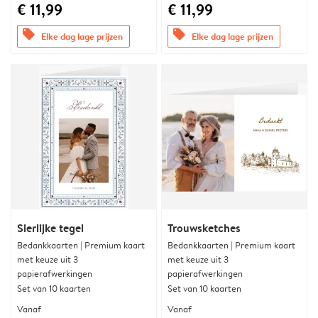
€ 11,99
€ 11,99
offers
offers
Elke dag lage prijzen
Elke dag lage prijzen
Sierlijke tegel
Trouwsketches
Bedankkaarten | Premium kaart
Bedankkaarten | Premium kaart
met keuze uit 3
met keuze uit 3
papierafwerkingen
papierafwerkingen
Set van 10 kaarten
Set van 10 kaarten
Vanaf
Vanaf