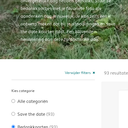
onvergetelijke dag hebben gemaakt. Stuur ze
bedankkaartjes met je favoriete foto als
aandenken aan je huwelijk. Je kan zelfs een
ontwerp maken dat bij je uitnodigingen en save
the date kaarten past. Een blijvende
herinnering aan deze fantastische dag.
Verwijder filters
93
resultat
close
Kies categorie
Alle categoriën
Save the date
(93)
Bedankkaarten
(93)