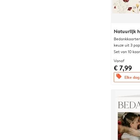
Natuurlijk h
Bedankkaarten
keuze uit 3 pa
Set van 10 kaa
Vanaf
€ 7,99
offers
Elke dag 