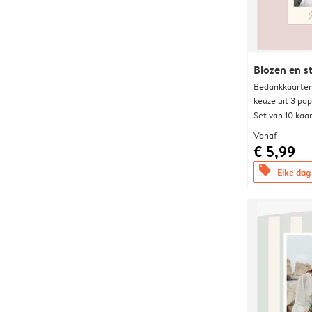
Blozen en s
Bedankkaarten
keuze uit 3 pa
Set van 10 kaa
Vanaf
€ 5,99
offers
Elke dag 