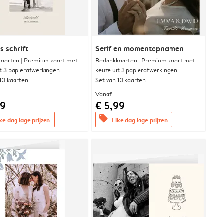
s schrift
Serif en momentopnamen
aarten | Premium kaart met
Bedankkaarten | Premium kaart met
it 3 papierafwerkingen
keuze uit 3 papierafwerkingen
 10 kaarten
Set van 10 kaarten
Vanaf
99
€ 5,99
offers
ke dag lage prijzen
Elke dag lage prijzen