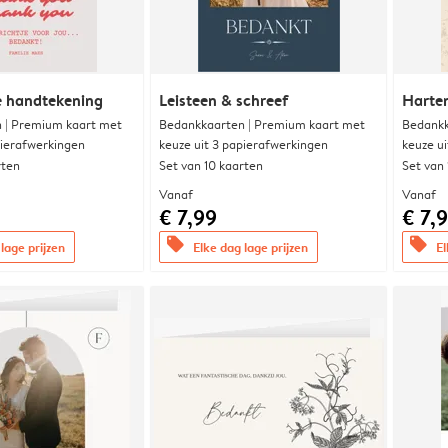
e handtekening
Leisteen & schreef
Harte
 | Premium kaart met
Bedankkaarten | Premium kaart met
Bedankk
pierafwerkingen
keuze uit 3 papierafwerkingen
keuze u
rten
Set van 10 kaarten
Set van
Vanaf
Vanaf
€ 7,99
€ 7,
offers
offers
lage prijzen
Elke dag lage prijzen
El