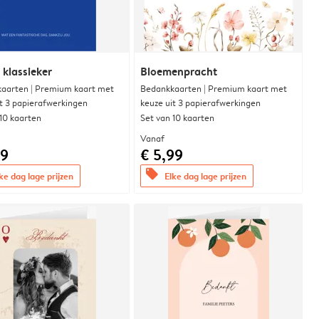
 klassieker
Bloemenpracht
aarten | Premium kaart met
Bedankkaarten | Premium kaart met
it 3 papierafwerkingen
keuze uit 3 papierafwerkingen
 10 kaarten
Set van 10 kaarten
Vanaf
99
€ 5,99
offers
ke dag lage prijzen
Elke dag lage prijzen