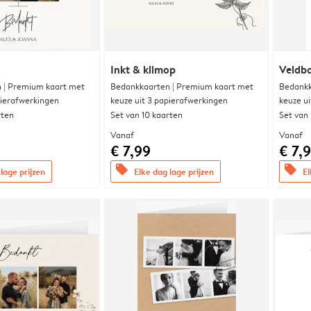
Inkt & klimop
Veldbo
 | Premium kaart met
Bedankkaarten | Premium kaart met
Bedankk
pierafwerkingen
keuze uit 3 papierafwerkingen
keuze u
rten
Set van 10 kaarten
Set van
Vanaf
Vanaf
€ 7,99
€ 7,
offers
offers
lage prijzen
Elke dag lage prijzen
El