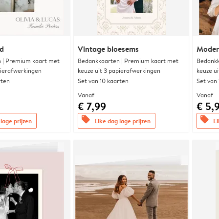
nd
Vintage bloesems
Modern
 | Premium kaart met
Bedankkaarten | Premium kaart met
Bedankk
pierafwerkingen
keuze uit 3 papierafwerkingen
keuze u
rten
Set van 10 kaarten
Set van
Vanaf
Vanaf
€ 7,99
€ 5,
offers
offers
lage prijzen
Elke dag lage prijzen
El