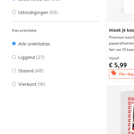
Uitnodigingen
(93)
Maak je kaa
Kies oriëntatie
Premium kaart 
papierafwerki
Alle oriëntaties
Set van 10 kaa
Liggend
(27)
Vanaf
€ 5,99
Staand
(48)
offers
Elke dag 
Vierkant
(18)