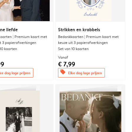
e liefde
Strikken en krabbels
aarten | Premium kaart met
Bedankkaarten | Premium kaart met
it 3 papierafwerkingen
keuze uit 3 papierafwerkingen
 10 kaarten
Set van 10 kaarten
Vanaf
99
€ 7,99
offers
ke dag lage prijzen
Elke dag lage prijzen