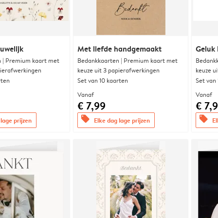
uwelijk
Met liefde handgemaakt
Geluk 
 | Premium kaart met
Bedankkaarten | Premium kaart met
Bedankk
pierafwerkingen
keuze uit 3 papierafwerkingen
keuze u
rten
Set van 10 kaarten
Set van
Vanaf
Vanaf
€ 7,99
€ 7,
offers
offers
lage prijzen
Elke dag lage prijzen
El