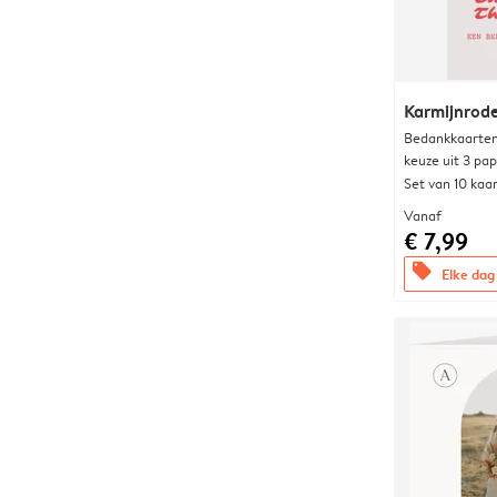
Karmijnrod
Bedankkaarten
keuze uit 3 pa
Set van 10 kaa
Vanaf
€ 7,99
offers
Elke dag 