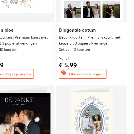
in bloei
Diagonale datum
aarten | Premium kaart met
Bedankkaarten | Premium kaart met
it 3 papierafwerkingen
keuze uit 3 papierafwerkingen
 10 kaarten
Set van 10 kaarten
Vanaf
99
€ 5,99
offers
ke dag lage prijzen
Elke dag lage prijzen