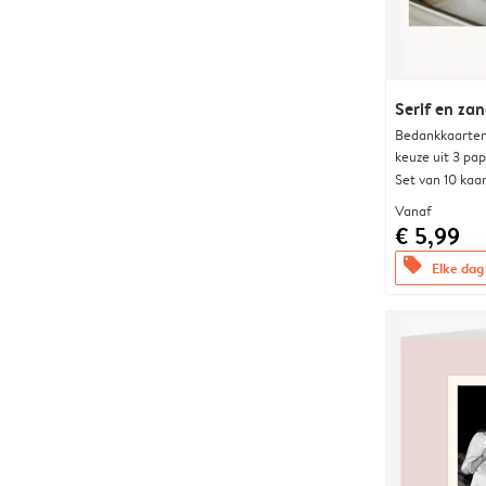
Serif en za
Bedankkaarten
keuze uit 3 pa
Set van 10 kaa
Vanaf
€ 5,99
offers
Elke dag 