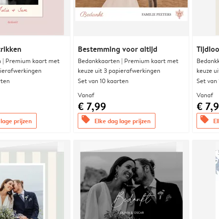
trikken
Bestemming voor altijd
Tijdloo
 | Premium kaart met
Bedankkaarten | Premium kaart met
Bedankk
pierafwerkingen
keuze uit 3 papierafwerkingen
keuze u
rten
Set van 10 kaarten
Set van
Vanaf
Vanaf
€ 7,99
€ 7,
offers
offers
lage prijzen
Elke dag lage prijzen
El