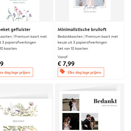
eket gefluister
Minimalistische bruiloft
aarten | Premium kaart met
Bedankkaarten | Premium kaart met
it 3 papierafwerkingen
keuze uit 3 papierafwerkingen
 10 kaarten
Set van 10 kaarten
Vanaf
99
€ 7,99
offers
ke dag lage prijzen
Elke dag lage prijzen