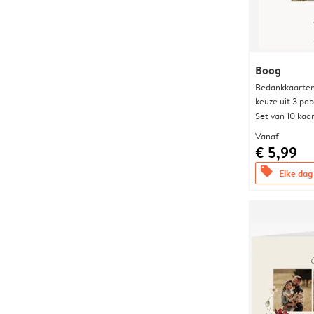
Boog
Bedankkaarten
keuze uit 3 pa
Set van 10 kaa
Vanaf
€ 5,99
offers
Elke dag 