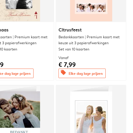
naas
Citrusfeest
aarten | Premium kaart met
Bedankkaarten | Premium kaart met
it 3 papierafwerkingen
keuze uit 3 papierafwerkingen
 10 kaarten
Set van 10 kaarten
Vanaf
99
€ 7,99
offers
ke dag lage prijzen
Elke dag lage prijzen