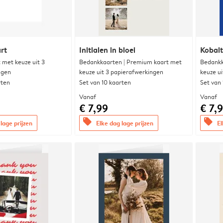
rt
Initialen in bloei
Kobalt
met keuze uit 3
Bedankkaarten | Premium kaart met
Bedankk
ngen
keuze uit 3 papierafwerkingen
keuze u
rten
Set van 10 kaarten
Set van
Vanaf
Vanaf
€ 7,99
€ 7,
offers
offers
lage prijzen
Elke dag lage prijzen
El