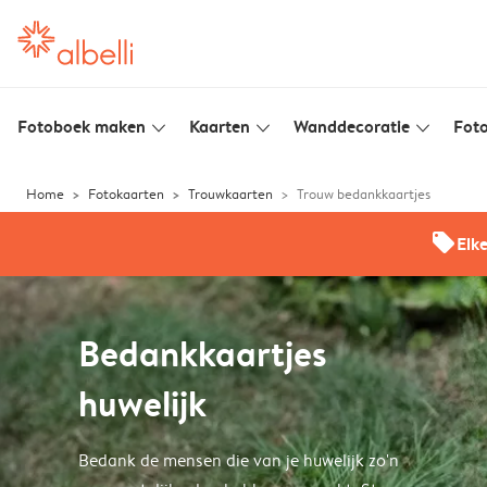
Fotoboek maken
Kaarten
Wanddecoratie
Foto
slim_arrow_down
slim_arrow_down
slim_arrow_down
Home
Fotokaarten
Trouwkaarten
Trouw bedankkaartjes
offers
Elk
Bedankkaartjes
huwelijk
Bedank de mensen die van je huwelijk zo'n