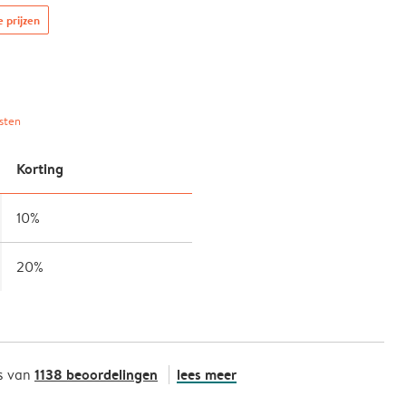
e prijzen
sten
Korting
10%
20%
1138 beoordelingen
lees meer
s van