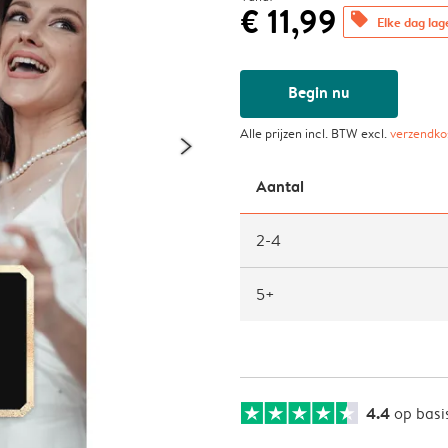
€ 11,99
offers
Elke dag lag
Begin nu
Alle prijzen incl. BTW excl.
verzendko
Aantal
2-4
5+
4.4
op basi