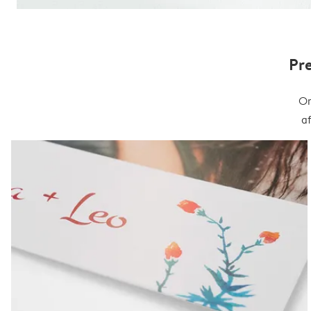
Pr
On
a