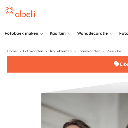
Fotoboek maken
Kaarten
Wanddecoratie
Foto
slim_arrow_down
slim_arrow_down
slim_arrow_down
Home
Fotokaarten
Trouwkaarten
Trouwkaarten
Puur chic
offers
Elk