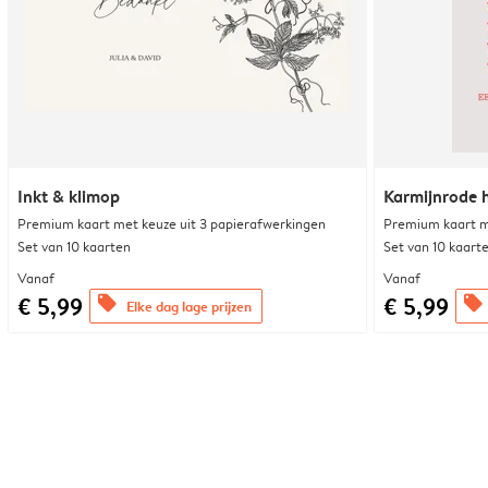
Inkt & klimop
Karmijnrode 
Premium kaart met keuze uit 3 papierafwerkingen
Premium kaart m
Set van 10 kaarten
Set van 10 kaart
Vanaf
Vanaf
€ 5,99
€ 5,99
offers
offers
Elke dag lage prijzen