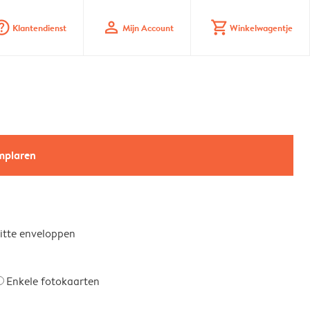
_mark_circle
profile
shopping_cart
Klantendienst
Mijn Account
Winkelwagentje
emplaren
witte enveloppen
Enkele fotokaarten