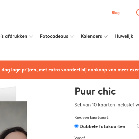
question
Blog
's afdrukken
Fotocadeaus
Kalenders
Huwelijk
slim_arrow_down
slim_arrow_down
slim_arrow_down
e dag lage prijzen, met extra voordeel bij aankoop van meer ex
Puur chic
Set van 10 kaarten inclusief 
Kies een kaartsoort:
Dubbele fotokaarten
Vanaf