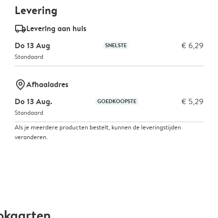
Levering
delivery_standard_v2
Levering aan huis
Do 13 Aug
€ 6,29
SNELSTE
Standaard
marker-pin
Afhaaladres
Do 13 Aug.
€ 5,29
GOEDKOOPSTE
Standaard
Als je meerdere producten bestelt, kunnen de leveringstijden
veranderen.
okaarten