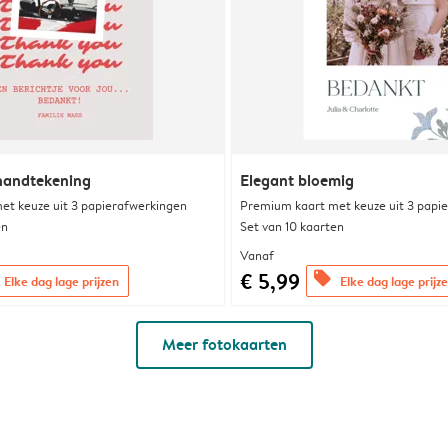
handtekening
Elegant bloemig
et keuze uit 3 papierafwerkingen
Premium kaart met keuze uit 3 papi
en
Set van 10 kaarten
Vanaf
€ 5,99
offers
Elke dag lage prijzen
Elke dag lage prijz
Meer fotokaarten