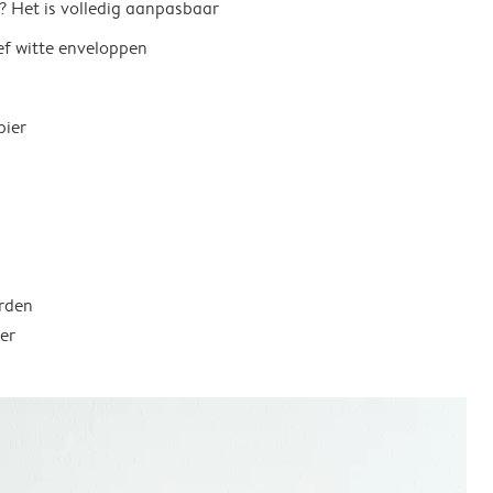
? Het is volledig aanpasbaar
ief witte enveloppen
pier
rden
er