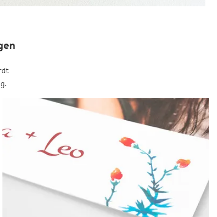
gen
rdt
g.