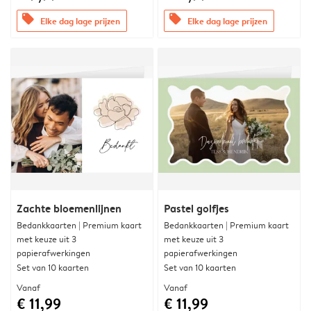
offers
offers
Elke dag lage prijzen
Elke dag lage prijzen
Zachte bloemenlijnen
Pastel golfjes
Bedankkaarten | Premium kaart
Bedankkaarten | Premium kaart
met keuze uit 3
met keuze uit 3
papierafwerkingen
papierafwerkingen
Set van 10 kaarten
Set van 10 kaarten
Vanaf
Vanaf
€ 11,99
€ 11,99