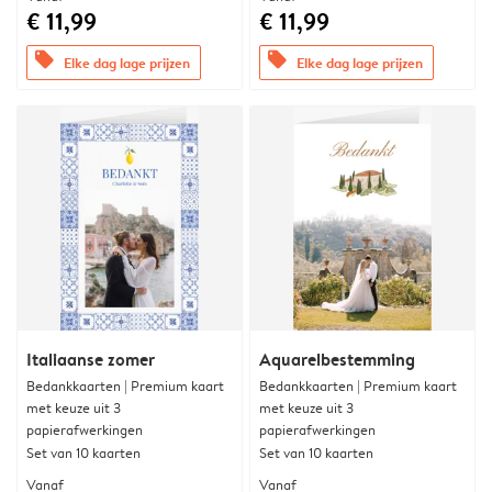
€ 11,99
€ 11,99
offers
offers
Elke dag lage prijzen
Elke dag lage prijzen
Italiaanse zomer
Aquarelbestemming
Bedankkaarten | Premium kaart
Bedankkaarten | Premium kaart
met keuze uit 3
met keuze uit 3
papierafwerkingen
papierafwerkingen
Set van 10 kaarten
Set van 10 kaarten
Vanaf
Vanaf