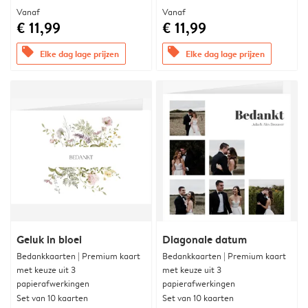
Vanaf
Vanaf
€ 11,99
€ 11,99
offers
offers
Elke dag lage prijzen
Elke dag lage prijzen
Geluk in bloei
Diagonale datum
Bedankkaarten | Premium kaart
Bedankkaarten | Premium kaart
met keuze uit 3
met keuze uit 3
papierafwerkingen
papierafwerkingen
Set van 10 kaarten
Set van 10 kaarten