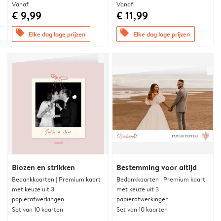
Vanaf
Vanaf
€ 9,99
€ 11,99
offers
offers
Elke dag lage prijzen
Elke dag lage prijzen
Blozen en strikken
Bestemming voor altijd
Bedankkaarten | Premium kaart
Bedankkaarten | Premium kaart
met keuze uit 3
met keuze uit 3
papierafwerkingen
papierafwerkingen
Set van 10 kaarten
Set van 10 kaarten