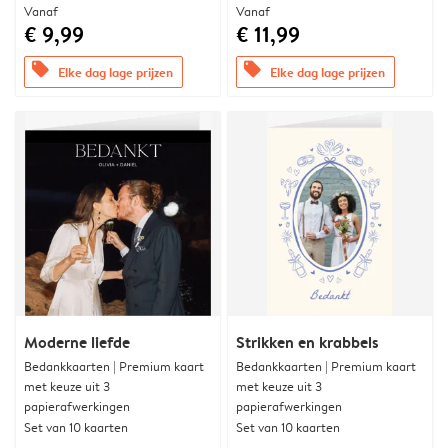
Vanaf
Vanaf
€ 9,99
€ 11,99
offers
offers
Elke dag lage prijzen
Elke dag lage prijzen
Moderne liefde
Strikken en krabbels
Bedankkaarten | Premium kaart
Bedankkaarten | Premium kaart
met keuze uit 3
met keuze uit 3
papierafwerkingen
papierafwerkingen
Set van 10 kaarten
Set van 10 kaarten