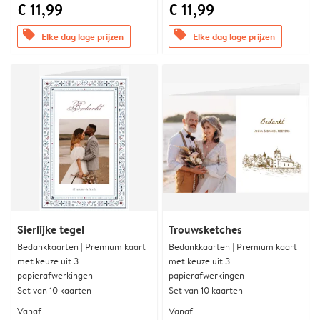
€ 11,99
€ 11,99
offers
offers
Elke dag lage prijzen
Elke dag lage prijzen
Sierlijke tegel
Trouwsketches
Bedankkaarten | Premium kaart
Bedankkaarten | Premium kaart
met keuze uit 3
met keuze uit 3
papierafwerkingen
papierafwerkingen
Set van 10 kaarten
Set van 10 kaarten
Vanaf
Vanaf