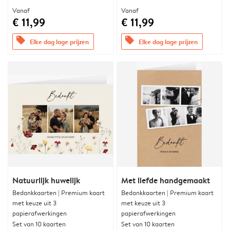
Vanaf
Vanaf
€ 11,99
€ 11,99
offers
offers
Elke dag lage prijzen
Elke dag lage prijzen
Natuurlijk huwelijk
Met liefde handgemaakt
Bedankkaarten | Premium kaart
Bedankkaarten | Premium kaart
met keuze uit 3
met keuze uit 3
papierafwerkingen
papierafwerkingen
Set van 10 kaarten
Set van 10 kaarten