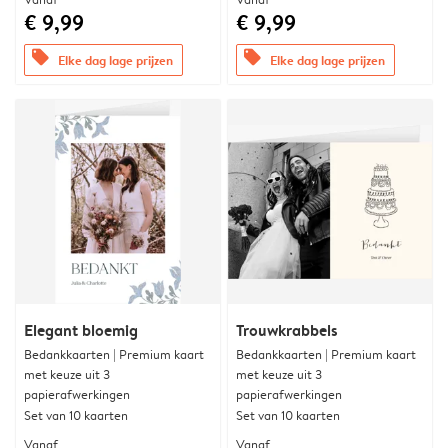
€ 9,99
€ 9,99
offers
offers
Elke dag lage prijzen
Elke dag lage prijzen
Elegant bloemig
Trouwkrabbels
Bedankkaarten | Premium kaart
Bedankkaarten | Premium kaart
met keuze uit 3
met keuze uit 3
papierafwerkingen
papierafwerkingen
Set van 10 kaarten
Set van 10 kaarten
Vanaf
Vanaf