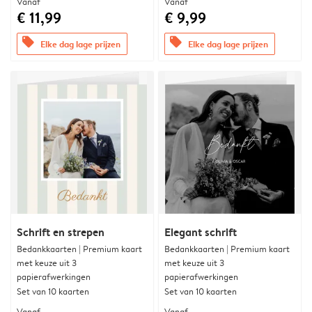
Vanaf
Vanaf
€ 11,99
€ 9,99
offers
offers
Elke dag lage prijzen
Elke dag lage prijzen
Schrift en strepen
Elegant schrift
Bedankkaarten | Premium kaart
Bedankkaarten | Premium kaart
met keuze uit 3
met keuze uit 3
papierafwerkingen
papierafwerkingen
Set van 10 kaarten
Set van 10 kaarten
Vanaf
Vanaf