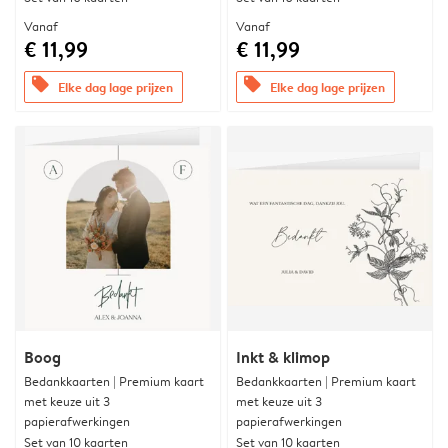
Vanaf
Vanaf
€ 11,99
€ 11,99
offers
offers
Elke dag lage prijzen
Elke dag lage prijzen
Boog
Inkt & klimop
Bedankkaarten | Premium kaart
Bedankkaarten | Premium kaart
met keuze uit 3
met keuze uit 3
papierafwerkingen
papierafwerkingen
Set van 10 kaarten
Set van 10 kaarten