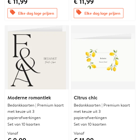
€ 11,99
€ 11,99
offers
offers
Elke dag lage prijzen
Elke dag lage prijzen
Moderne romantiek
Citrus chic
Bedankkaarten | Premium kaart
Bedankkaarten | Premium kaart
met keuze uit 3
met keuze uit 3
papierafwerkingen
papierafwerkingen
Set van 10 kaarten
Set van 10 kaarten
Vanaf
Vanaf