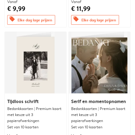
Vanaf
Vanaf
€ 9,99
€ 11,99
offers
offers
Elke dag lage prijzen
Elke dag lage prijzen
Tijdloos schrift
Serif en momentopnamen
Bedankkaarten | Premium kaart
Bedankkaarten | Premium kaart
met keuze uit 3
met keuze uit 3
papierafwerkingen
papierafwerkingen
Set van 10 kaarten
Set van 10 kaarten