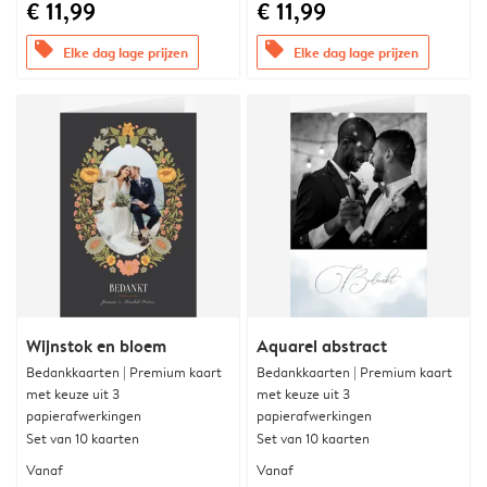
€ 11,99
€ 11,99
offers
offers
Elke dag lage prijzen
Elke dag lage prijzen
Wijnstok en bloem
Aquarel abstract
Bedankkaarten | Premium kaart
Bedankkaarten | Premium kaart
met keuze uit 3
met keuze uit 3
papierafwerkingen
papierafwerkingen
Set van 10 kaarten
Set van 10 kaarten
Vanaf
Vanaf