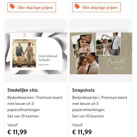
offers
offers
Elke dag lage prijzen
Elke dag lage prijzen
Stedelijke chic
Snapshots
Bedankkaarten | Premium kaart
Bedankkaarten | Premium kaart
met keuze uit 3
met keuze uit 3
papierafwerkingen
papierafwerkingen
Set van 10 kaarten
Set van 10 kaarten
Vanaf
Vanaf
€ 11,99
€ 11,99