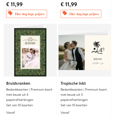
€ 11,99
€ 11,99
offers
offers
Elke dag lage prijzen
Elke dag lage prijzen
Bruidsranken
Tropische inkt
Bedankkaarten | Premium kaart
Bedankkaarten | Premium kaart
met keuze uit 3
met keuze uit 3
papierafwerkingen
papierafwerkingen
Set van 10 kaarten
Set van 10 kaarten
Vanaf
Vanaf