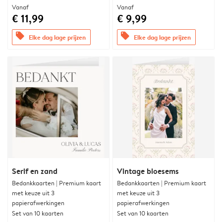
Vanaf
Vanaf
€ 11,99
€ 9,99
offers
offers
Elke dag lage prijzen
Elke dag lage prijzen
Serif en zand
Vintage bloesems
Bedankkaarten | Premium kaart
Bedankkaarten | Premium kaart
met keuze uit 3
met keuze uit 3
papierafwerkingen
papierafwerkingen
Set van 10 kaarten
Set van 10 kaarten