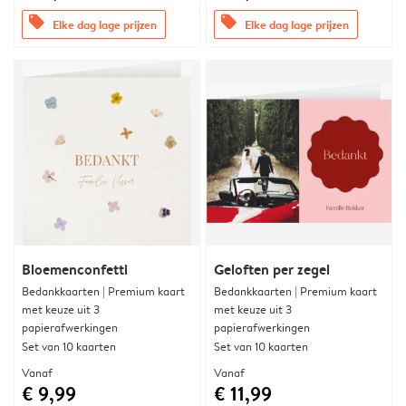
offers
offers
Elke dag lage prijzen
Elke dag lage prijzen
Bloemenconfetti
Geloften per zegel
Bedankkaarten | Premium kaart
Bedankkaarten | Premium kaart
met keuze uit 3
met keuze uit 3
papierafwerkingen
papierafwerkingen
Set van 10 kaarten
Set van 10 kaarten
Vanaf
Vanaf
€ 9,99
€ 11,99