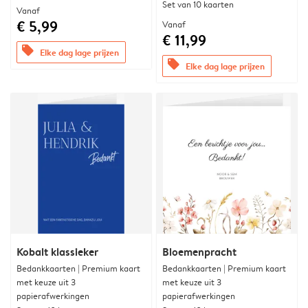
Set van 10 kaarten
Vanaf
€ 5,99
Vanaf
€ 11,99
offers
Elke dag lage prijzen
offers
Elke dag lage prijzen
Kobalt klassieker
Bloemenpracht
Bedankkaarten | Premium kaart
Bedankkaarten | Premium kaart
met keuze uit 3
met keuze uit 3
papierafwerkingen
papierafwerkingen