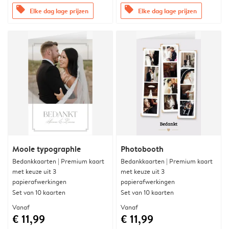
offers
offers
Elke dag lage prijzen
Elke dag lage prijzen
Mooie typographie
Photobooth
Bedankkaarten | Premium kaart
Bedankkaarten | Premium kaart
met keuze uit 3
met keuze uit 3
papierafwerkingen
papierafwerkingen
Set van 10 kaarten
Set van 10 kaarten
Vanaf
Vanaf
€ 11,99
€ 11,99