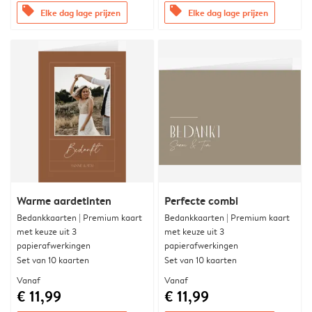
offers
offers
Elke dag lage prijzen
Elke dag lage prijzen
Warme aardetinten
Perfecte combi
Bedankkaarten | Premium kaart
Bedankkaarten | Premium kaart
met keuze uit 3
met keuze uit 3
papierafwerkingen
papierafwerkingen
Set van 10 kaarten
Set van 10 kaarten
Vanaf
Vanaf
€ 11,99
€ 11,99