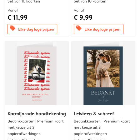
Set van 10 kaarten
Set van 10 kaarten
Vanaf
Vanaf
€ 11,99
€ 9,99
offers
offers
Elke dag lage prijzen
Elke dag lage prijzen
Karmijnrode handtekening
Leisteen & schreef
Bedankkaarten | Premium kaart
Bedankkaarten | Premium kaart
met keuze uit 3
met keuze uit 3
papierafwerkingen
papierafwerkingen