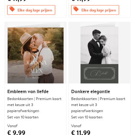
offers
offers
Elke dag lage prijzen
Elke dag lage prijzen
Embleem van liefde
Donkere elegantie
Bedankkaarten | Premium kaart
Bedankkaarten | Premium kaart
met keuze uit 3
met keuze uit 3
papierafwerkingen
papierafwerkingen
Set van 10 kaarten
Set van 10 kaarten
Vanaf
Vanaf
€ 9,99
€ 11,99