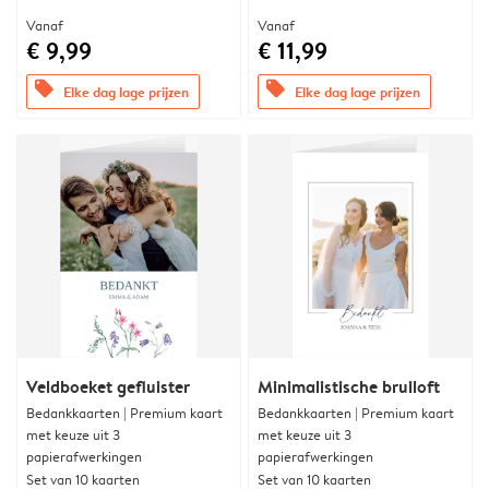
Vanaf
Vanaf
€ 9,99
€ 11,99
offers
offers
Elke dag lage prijzen
Elke dag lage prijzen
Veldboeket gefluister
Minimalistische bruiloft
Bedankkaarten | Premium kaart
Bedankkaarten | Premium kaart
met keuze uit 3
met keuze uit 3
papierafwerkingen
papierafwerkingen
Set van 10 kaarten
Set van 10 kaarten