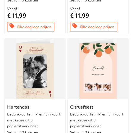
Set van 10 kaarten
Set van 10 kaarten
Vanaf
Vanaf
€ 11,99
€ 11,99
offers
offers
Elke dag lage prijzen
Elke dag lage prijzen
Hartenaas
Citrusfeest
Bedankkaarten | Premium kaart
Bedankkaarten | Premium kaart
met keuze uit 3
met keuze uit 3
papierafwerkingen
papierafwerkingen
Set van 10 kaarten
Set van 10 kaarten