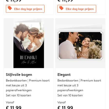
offers
offers
Elke dag lage prijzen
Elke dag lage prijzen
Stijlvolle bogen
Elegant
Bedankkaarten | Premium kaart
Bedankkaarten | Premium kaart
met keuze uit 3
met keuze uit 3
papierafwerkingen
papierafwerkingen
Set van 10 kaarten
Set van 10 kaarten
Vanaf
Vanaf
€ 11,99
€ 11,99