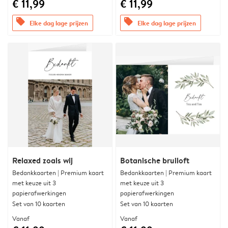
€ 11,99
€ 11,99
offers
offers
Elke dag lage prijzen
Elke dag lage prijzen
Relaxed zoals wij
Botanische bruiloft
Bedankkaarten | Premium kaart
Bedankkaarten | Premium kaart
met keuze uit 3
met keuze uit 3
papierafwerkingen
papierafwerkingen
Set van 10 kaarten
Set van 10 kaarten
Vanaf
Vanaf