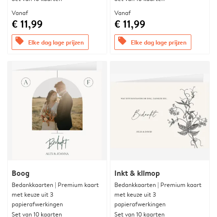
Vanaf
Vanaf
€ 11,99
€ 11,99
offers
offers
Elke dag lage prijzen
Elke dag lage prijzen
Boog
Inkt & klimop
Bedankkaarten | Premium kaart
Bedankkaarten | Premium kaart
met keuze uit 3
met keuze uit 3
papierafwerkingen
papierafwerkingen
Set van 10 kaarten
Set van 10 kaarten