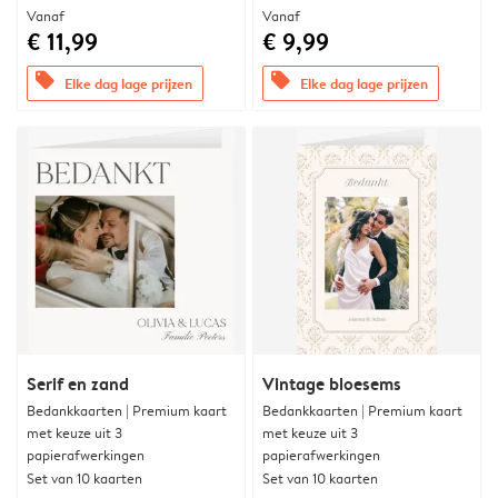
Vanaf
Vanaf
€ 11,99
€ 9,99
offers
offers
Elke dag lage prijzen
Elke dag lage prijzen
Serif en zand
Vintage bloesems
Bedankkaarten | Premium kaart
Bedankkaarten | Premium kaart
met keuze uit 3
met keuze uit 3
papierafwerkingen
papierafwerkingen
Set van 10 kaarten
Set van 10 kaarten