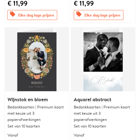
€ 11,99
€ 11,99
offers
offers
Elke dag lage prijzen
Elke dag lage prijzen
Wijnstok en bloem
Aquarel abstract
Bedankkaarten | Premium kaart
Bedankkaarten | Premium kaart
met keuze uit 3
met keuze uit 3
papierafwerkingen
papierafwerkingen
Set van 10 kaarten
Set van 10 kaarten
Vanaf
Vanaf