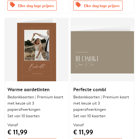
offers
offers
Elke dag lage prijzen
Elke dag lage prijzen
Warme aardetinten
Perfecte combi
Bedankkaarten | Premium kaart
Bedankkaarten | Premium kaart
met keuze uit 3
met keuze uit 3
papierafwerkingen
papierafwerkingen
Set van 10 kaarten
Set van 10 kaarten
Vanaf
Vanaf
€ 11,99
€ 11,99