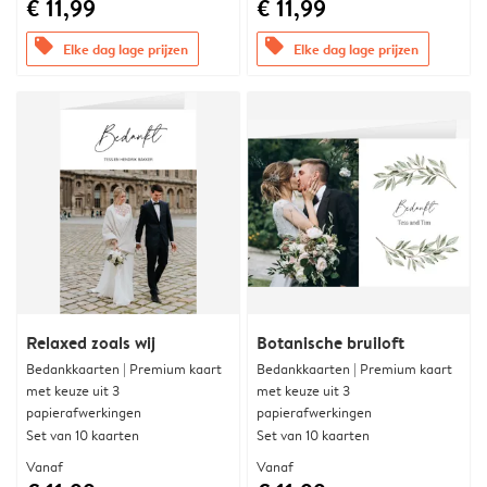
€ 11,99
€ 11,99
offers
offers
Elke dag lage prijzen
Elke dag lage prijzen
Relaxed zoals wij
Botanische bruiloft
Bedankkaarten | Premium kaart
Bedankkaarten | Premium kaart
met keuze uit 3
met keuze uit 3
papierafwerkingen
papierafwerkingen
Set van 10 kaarten
Set van 10 kaarten
Vanaf
Vanaf