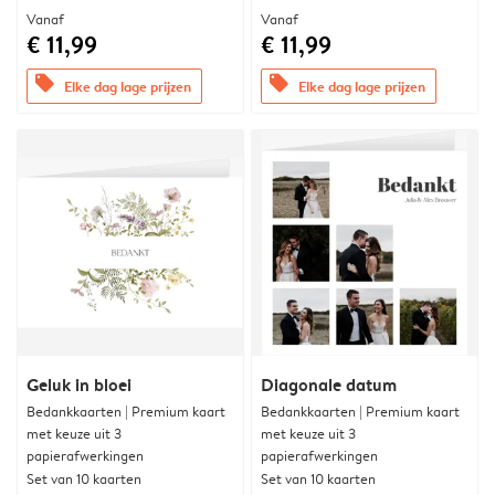
Vanaf
Vanaf
€ 11,99
€ 11,99
offers
offers
Elke dag lage prijzen
Elke dag lage prijzen
Geluk in bloei
Diagonale datum
Bedankkaarten | Premium kaart
Bedankkaarten | Premium kaart
met keuze uit 3
met keuze uit 3
papierafwerkingen
papierafwerkingen
Set van 10 kaarten
Set van 10 kaarten