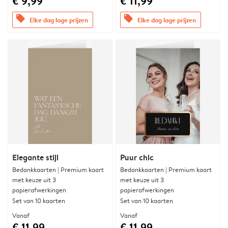
€ 9,99
€ 11,99
offers
offers
Elke dag lage prijzen
Elke dag lage prijzen
Elegante stijl
Puur chic
Bedankkaarten | Premium kaart
Bedankkaarten | Premium kaart
met keuze uit 3
met keuze uit 3
papierafwerkingen
papierafwerkingen
Set van 10 kaarten
Set van 10 kaarten
Vanaf
Vanaf
€ 11,99
€ 11,99