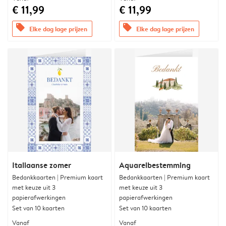
€ 11,99
€ 11,99
offers
offers
Elke dag lage prijzen
Elke dag lage prijzen
Italiaanse zomer
Aquarelbestemming
Bedankkaarten | Premium kaart
Bedankkaarten | Premium kaart
met keuze uit 3
met keuze uit 3
papierafwerkingen
papierafwerkingen
Set van 10 kaarten
Set van 10 kaarten
Vanaf
Vanaf