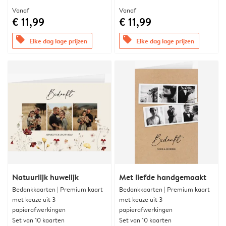
Vanaf
Vanaf
€ 11,99
€ 11,99
offers
offers
Elke dag lage prijzen
Elke dag lage prijzen
Natuurlijk huwelijk
Met liefde handgemaakt
Bedankkaarten | Premium kaart
Bedankkaarten | Premium kaart
met keuze uit 3
met keuze uit 3
papierafwerkingen
papierafwerkingen
Set van 10 kaarten
Set van 10 kaarten