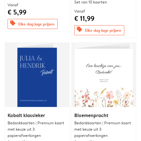
Set van 10 kaarten
Vanaf
€ 5,99
Vanaf
€ 11,99
offers
Elke dag lage prijzen
offers
Elke dag lage prijzen
Kobalt klassieker
Bloemenpracht
Bedankkaarten | Premium kaart
Bedankkaarten | Premium kaart
met keuze uit 3
met keuze uit 3
papierafwerkingen
papierafwerkingen