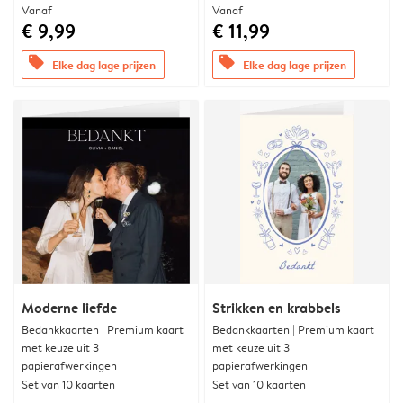
Vanaf
Vanaf
€ 9,99
€ 11,99
offers
offers
Elke dag lage prijzen
Elke dag lage prijzen
Moderne liefde
Strikken en krabbels
Bedankkaarten | Premium kaart
Bedankkaarten | Premium kaart
met keuze uit 3
met keuze uit 3
papierafwerkingen
papierafwerkingen
Set van 10 kaarten
Set van 10 kaarten