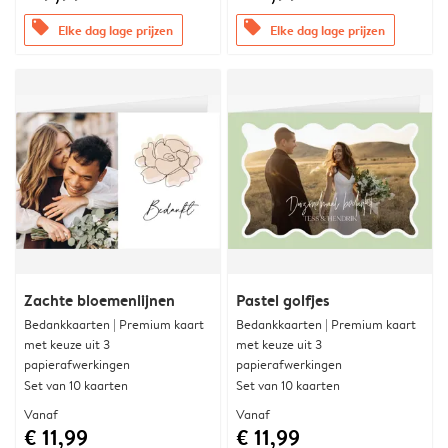
offers
offers
Elke dag lage prijzen
Elke dag lage prijzen
Zachte bloemenlijnen
Pastel golfjes
Bedankkaarten | Premium kaart
Bedankkaarten | Premium kaart
met keuze uit 3
met keuze uit 3
papierafwerkingen
papierafwerkingen
Set van 10 kaarten
Set van 10 kaarten
Vanaf
Vanaf
€ 11,99
€ 11,99