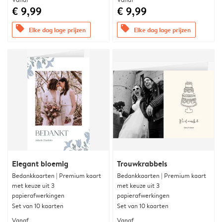
€ 9,99
€ 9,99
offers
offers
Elke dag lage prijzen
Elke dag lage prijzen
Elegant bloemig
Trouwkrabbels
Bedankkaarten | Premium kaart
Bedankkaarten | Premium kaart
met keuze uit 3
met keuze uit 3
papierafwerkingen
papierafwerkingen
Set van 10 kaarten
Set van 10 kaarten
Vanaf
Vanaf