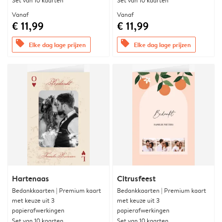
Set van 10 kaarten
Set van 10 kaarten
Vanaf
Vanaf
€ 11,99
€ 11,99
offers
offers
Elke dag lage prijzen
Elke dag lage prijzen
Hartenaas
Citrusfeest
Bedankkaarten | Premium kaart
Bedankkaarten | Premium kaart
met keuze uit 3
met keuze uit 3
papierafwerkingen
papierafwerkingen
Set van 10 kaarten
Set van 10 kaarten