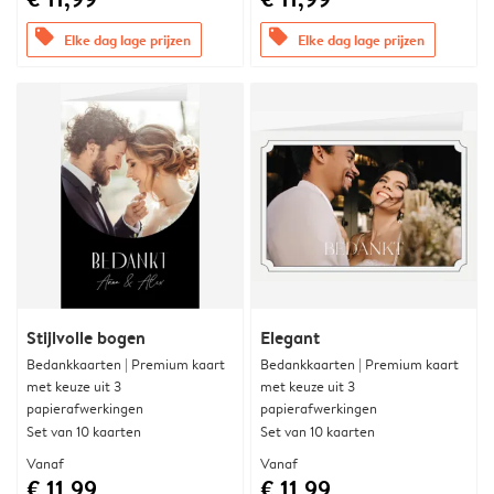
offers
offers
Elke dag lage prijzen
Elke dag lage prijzen
Stijlvolle bogen
Elegant
Bedankkaarten | Premium kaart
Bedankkaarten | Premium kaart
met keuze uit 3
met keuze uit 3
papierafwerkingen
papierafwerkingen
Set van 10 kaarten
Set van 10 kaarten
Vanaf
Vanaf
€ 11,99
€ 11,99