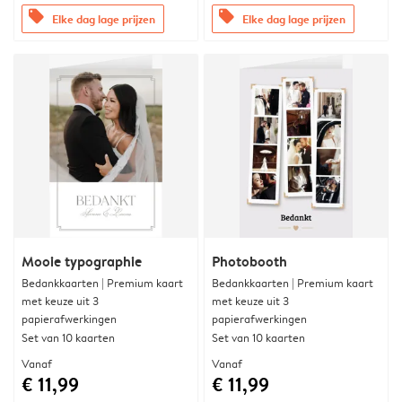
offers
offers
Elke dag lage prijzen
Elke dag lage prijzen
Mooie typographie
Photobooth
Bedankkaarten | Premium kaart
Bedankkaarten | Premium kaart
met keuze uit 3
met keuze uit 3
papierafwerkingen
papierafwerkingen
Set van 10 kaarten
Set van 10 kaarten
Vanaf
Vanaf
€ 11,99
€ 11,99