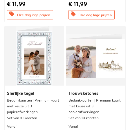
€ 11,99
€ 11,99
offers
offers
Elke dag lage prijzen
Elke dag lage prijzen
Sierlijke tegel
Trouwsketches
Bedankkaarten | Premium kaart
Bedankkaarten | Premium kaart
met keuze uit 3
met keuze uit 3
papierafwerkingen
papierafwerkingen
Set van 10 kaarten
Set van 10 kaarten
Vanaf
Vanaf