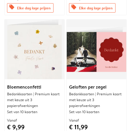
offers
offers
Elke dag lage prijzen
Elke dag lage prijzen
Bloemenconfetti
Geloften per zegel
Bedankkaarten | Premium kaart
Bedankkaarten | Premium kaart
met keuze uit 3
met keuze uit 3
papierafwerkingen
papierafwerkingen
Set van 10 kaarten
Set van 10 kaarten
Vanaf
Vanaf
€ 9,99
€ 11,99