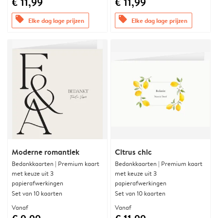
€ 11,99
€ 11,99
offers
offers
Elke dag lage prijzen
Elke dag lage prijzen
Moderne romantiek
Citrus chic
Bedankkaarten | Premium kaart
Bedankkaarten | Premium kaart
met keuze uit 3
met keuze uit 3
papierafwerkingen
papierafwerkingen
Set van 10 kaarten
Set van 10 kaarten
Vanaf
Vanaf