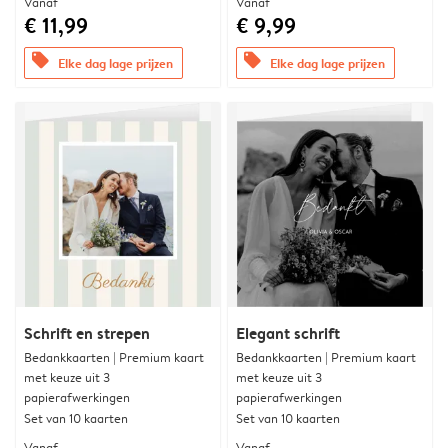
Vanaf
Vanaf
€ 11,99
€ 9,99
offers
offers
Elke dag lage prijzen
Elke dag lage prijzen
Schrift en strepen
Elegant schrift
Bedankkaarten | Premium kaart
Bedankkaarten | Premium kaart
met keuze uit 3
met keuze uit 3
papierafwerkingen
papierafwerkingen
Set van 10 kaarten
Set van 10 kaarten
Vanaf
Vanaf