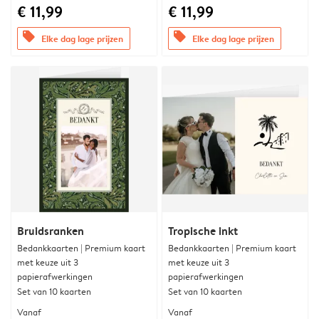
€ 11,99
€ 11,99
offers
offers
Elke dag lage prijzen
Elke dag lage prijzen
Bruidsranken
Tropische inkt
Bedankkaarten | Premium kaart
Bedankkaarten | Premium kaart
met keuze uit 3
met keuze uit 3
papierafwerkingen
papierafwerkingen
Set van 10 kaarten
Set van 10 kaarten
Vanaf
Vanaf