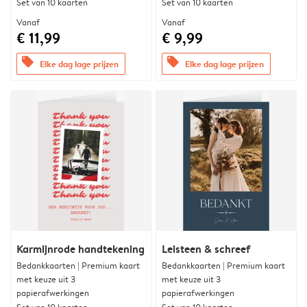
Set van 10 kaarten
Set van 10 kaarten
Vanaf
Vanaf
€ 11,99
€ 9,99
offers
offers
Elke dag lage prijzen
Elke dag lage prijzen
Karmijnrode handtekening
Leisteen & schreef
Bedankkaarten | Premium kaart
Bedankkaarten | Premium kaart
met keuze uit 3
met keuze uit 3
papierafwerkingen
papierafwerkingen