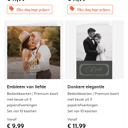
offers
offers
Elke dag lage prijzen
Elke dag lage prijzen
Embleem van liefde
Donkere elegantie
Bedankkaarten | Premium kaart
Bedankkaarten | Premium kaart
met keuze uit 3
met keuze uit 3
papierafwerkingen
papierafwerkingen
Set van 10 kaarten
Set van 10 kaarten
Vanaf
Vanaf
€ 9,99
€ 11,99