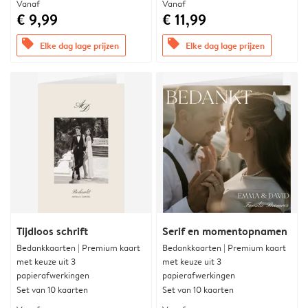
Vanaf
Vanaf
€ 9,99
€ 11,99
offers
offers
Elke dag lage prijzen
Elke dag lage prijzen
Tijdloos schrift
Serif en momentopnamen
Bedankkaarten | Premium kaart
Bedankkaarten | Premium kaart
met keuze uit 3
met keuze uit 3
papierafwerkingen
papierafwerkingen
Set van 10 kaarten
Set van 10 kaarten