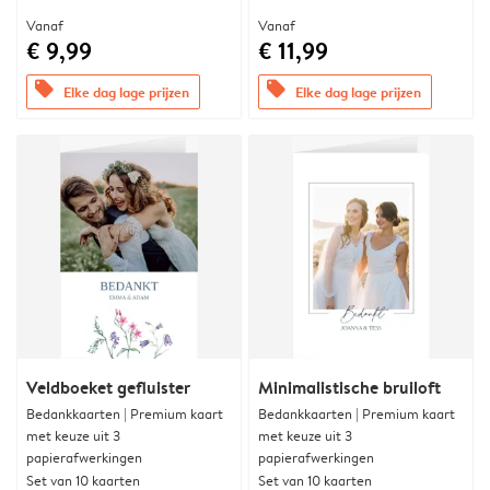
Vanaf
Vanaf
€ 9,99
€ 11,99
offers
offers
Elke dag lage prijzen
Elke dag lage prijzen
Veldboeket gefluister
Minimalistische bruiloft
Bedankkaarten | Premium kaart
Bedankkaarten | Premium kaart
met keuze uit 3
met keuze uit 3
papierafwerkingen
papierafwerkingen
Set van 10 kaarten
Set van 10 kaarten