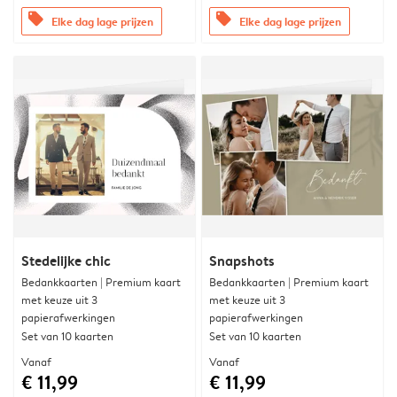
offers
offers
Elke dag lage prijzen
Elke dag lage prijzen
Stedelijke chic
Snapshots
Bedankkaarten | Premium kaart
Bedankkaarten | Premium kaart
met keuze uit 3
met keuze uit 3
papierafwerkingen
papierafwerkingen
Set van 10 kaarten
Set van 10 kaarten
Vanaf
Vanaf
€ 11,99
€ 11,99