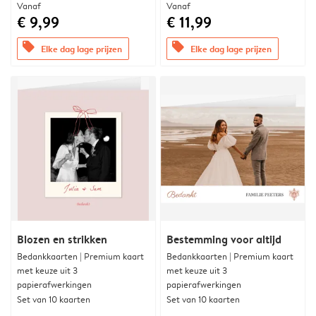
Vanaf
Vanaf
€ 9,99
€ 11,99
offers
offers
Elke dag lage prijzen
Elke dag lage prijzen
Blozen en strikken
Bestemming voor altijd
Bedankkaarten | Premium kaart
Bedankkaarten | Premium kaart
met keuze uit 3
met keuze uit 3
papierafwerkingen
papierafwerkingen
Set van 10 kaarten
Set van 10 kaarten