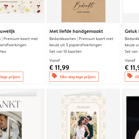
uwelijk
Met liefde handgemaakt
Geluk 
 | Premium kaart met
Bedankkaarten | Premium kaart met
Bedankk
pierafwerkingen
keuze uit 3 papierafwerkingen
keuze u
rten
Set van 10 kaarten
Set van
Vanaf
Vanaf
€ 11,99
€ 11,
offers
offers
lage prijzen
Elke dag lage prijzen
El