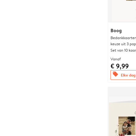
Boog
Bedankkaarten
keuze uit 3 pa
Set van 10 kaa
Vanaf
€ 9,99
offers
Elke dag 