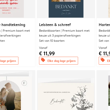
e handtekening
Leisteen & schreef
Harte
 | Premium kaart met
Bedankkaarten | Premium kaart met
Bedankk
pierafwerkingen
keuze uit 3 papierafwerkingen
keuze u
rten
Set van 10 kaarten
Set van
Vanaf
Vanaf
€ 11,99
€ 11,
offers
offers
lage prijzen
Elke dag lage prijzen
El