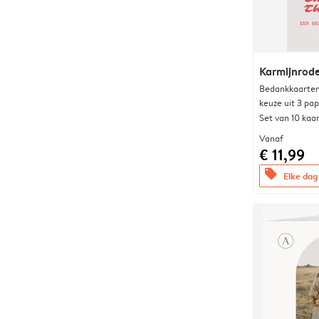
Karmijnrod
Bedankkaarten
keuze uit 3 pa
Set van 10 kaa
Vanaf
€ 11,99
offers
Elke dag 