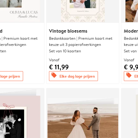
nd
Vintage bloesems
Modern
 | Premium kaart met
Bedankkaarten | Premium kaart met
Bedankk
pierafwerkingen
keuze uit 3 papierafwerkingen
keuze u
rten
Set van 10 kaarten
Set van
Vanaf
Vanaf
€ 11,99
€ 9,
offers
offers
lage prijzen
Elke dag lage prijzen
El