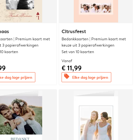
naas
Citrusfeest
aarten | Premium kaart met
Bedankkaarten | Premium kaart met
it 3 papierafwerkingen
keuze uit 3 papierafwerkingen
 10 kaarten
Set van 10 kaarten
Vanaf
99
€ 11,99
offers
ke dag lage prijzen
Elke dag lage prijzen