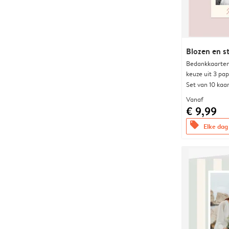
Blozen en s
Bedankkaarten
keuze uit 3 pa
Set van 10 kaa
Vanaf
€ 9,99
offers
Elke dag 