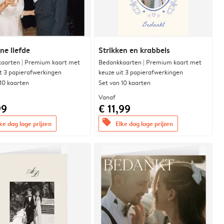
e liefde
Strikken en krabbels
aarten | Premium kaart met
Bedankkaarten | Premium kaart met
it 3 papierafwerkingen
keuze uit 3 papierafwerkingen
 10 kaarten
Set van 10 kaarten
Vanaf
99
€ 11,99
offers
ke dag lage prijzen
Elke dag lage prijzen