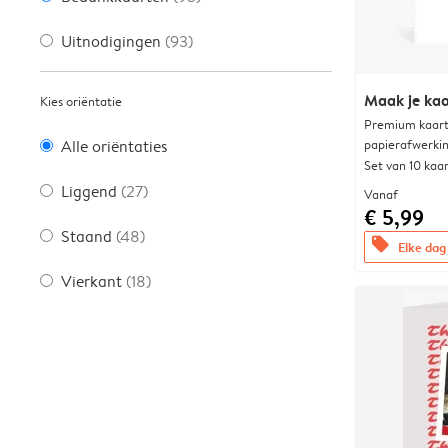
Uitnodigingen
(93)
Maak je kaa
Kies oriëntatie
Premium kaart 
papierafwerki
Alle oriëntaties
Set van 10 kaa
Liggend
(27)
Vanaf
€ 5,99
Staand
(48)
offers
Elke dag 
Vierkant
(18)