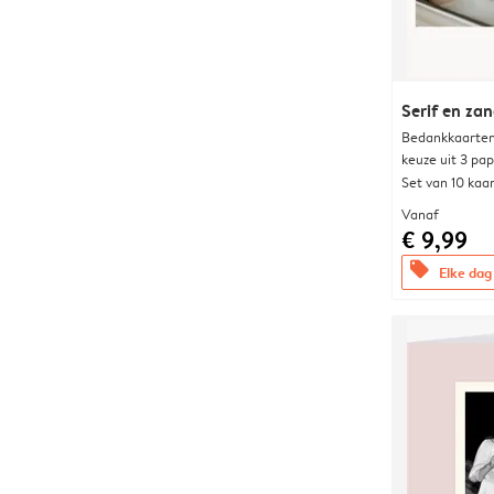
Serif en za
Bedankkaarten
keuze uit 3 pa
Set van 10 kaa
Vanaf
€ 9,99
offers
Elke dag 