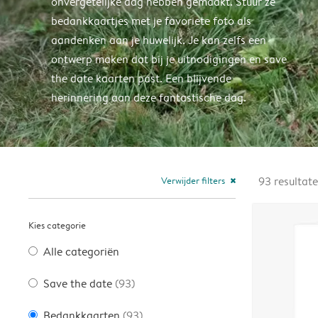
onvergetelijke dag hebben gemaakt. Stuur ze
bedankkaartjes met je favoriete foto als
aandenken aan je huwelijk. Je kan zelfs een
ontwerp maken dat bij je uitnodigingen en save
the date kaarten past. Een blijvende
herinnering aan deze fantastische dag.
Verwijder filters
93
resultat
close
Kies categorie
Alle categoriën
Save the date
(93)
Bedankkaarten
(93)