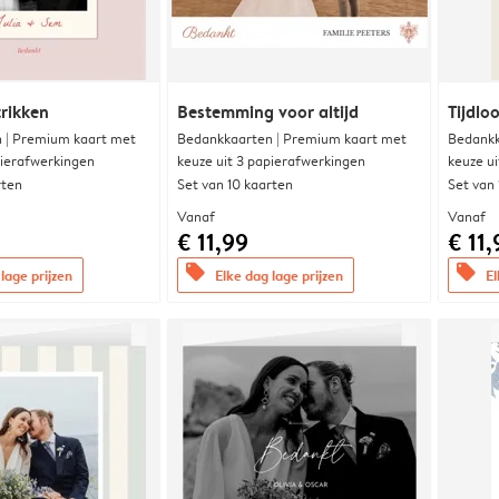
trikken
Bestemming voor altijd
Tijdloo
 | Premium kaart met
Bedankkaarten | Premium kaart met
Bedankk
pierafwerkingen
keuze uit 3 papierafwerkingen
keuze u
rten
Set van 10 kaarten
Set van
Vanaf
Vanaf
€ 11,99
€ 11,
offers
offers
lage prijzen
Elke dag lage prijzen
El