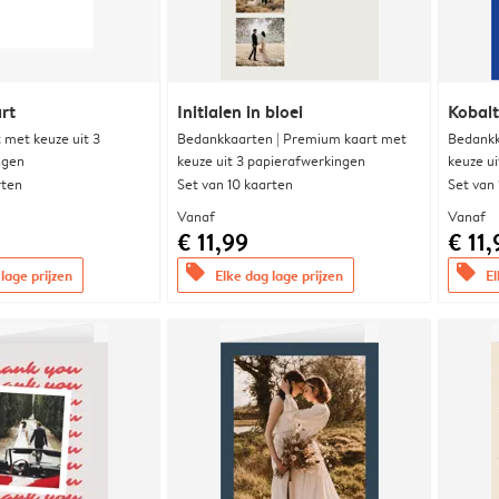
rt
Initialen in bloei
Kobalt
met keuze uit 3
Bedankkaarten | Premium kaart met
Bedankk
ngen
keuze uit 3 papierafwerkingen
keuze u
rten
Set van 10 kaarten
Set van
Vanaf
Vanaf
€ 11,99
€ 11,
offers
offers
lage prijzen
Elke dag lage prijzen
El