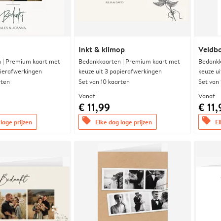
Inkt & klimop
Veldbo
 | Premium kaart met
Bedankkaarten | Premium kaart met
Bedankk
pierafwerkingen
keuze uit 3 papierafwerkingen
keuze u
rten
Set van 10 kaarten
Set van
Vanaf
Vanaf
€ 11,99
€ 11,
offers
offers
lage prijzen
Elke dag lage prijzen
El