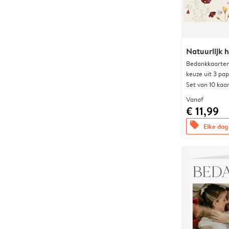
Natuurlijk h
Bedankkaarten
keuze uit 3 pa
Set van 10 kaa
Vanaf
€ 11,99
offers
Elke dag 