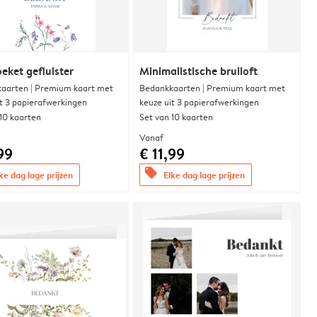
eket gefluister
Minimalistische bruiloft
aarten | Premium kaart met
Bedankkaarten | Premium kaart met
it 3 papierafwerkingen
keuze uit 3 papierafwerkingen
 10 kaarten
Set van 10 kaarten
Vanaf
99
€ 11,99
offers
ke dag lage prijzen
Elke dag lage prijzen