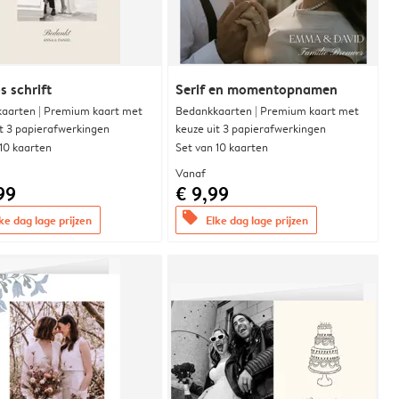
s schrift
Serif en momentopnamen
aarten | Premium kaart met
Bedankkaarten | Premium kaart met
it 3 papierafwerkingen
keuze uit 3 papierafwerkingen
 10 kaarten
Set van 10 kaarten
Vanaf
99
€ 9,99
offers
ke dag lage prijzen
Elke dag lage prijzen