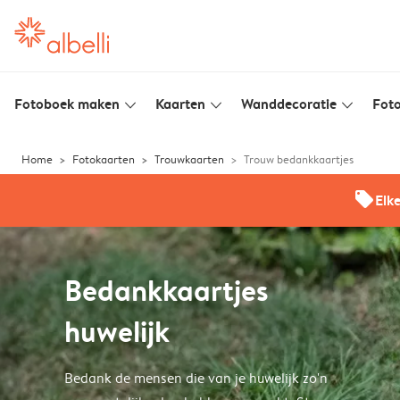
Fotoboek maken
Kaarten
Wanddecoratie
Foto
slim_arrow_down
slim_arrow_down
slim_arrow_down
Home
Fotokaarten
Trouwkaarten
Trouw bedankkaartjes
offers
Elk
Bedankkaartjes
huwelijk
Bedank de mensen die van je huwelijk zo'n