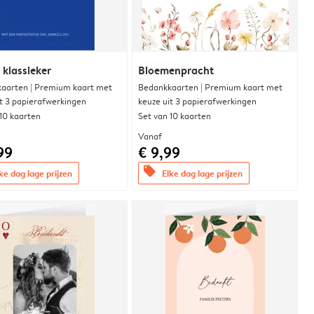
 klassieker
Bloemenpracht
aarten | Premium kaart met
Bedankkaarten | Premium kaart met
it 3 papierafwerkingen
keuze uit 3 papierafwerkingen
 10 kaarten
Set van 10 kaarten
Vanaf
99
€ 9,99
offers
ke dag lage prijzen
Elke dag lage prijzen