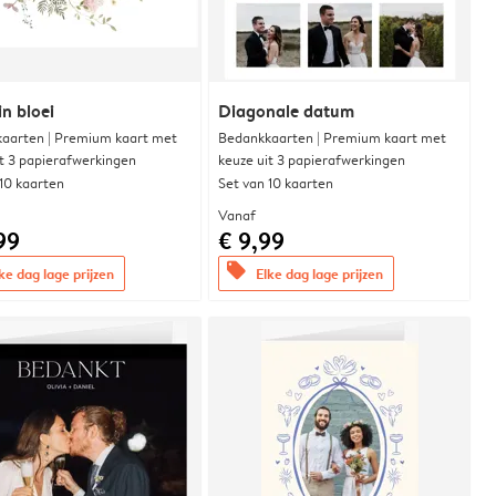
in bloei
Diagonale datum
aarten | Premium kaart met
Bedankkaarten | Premium kaart met
it 3 papierafwerkingen
keuze uit 3 papierafwerkingen
 10 kaarten
Set van 10 kaarten
Vanaf
99
€ 9,99
offers
ke dag lage prijzen
Elke dag lage prijzen