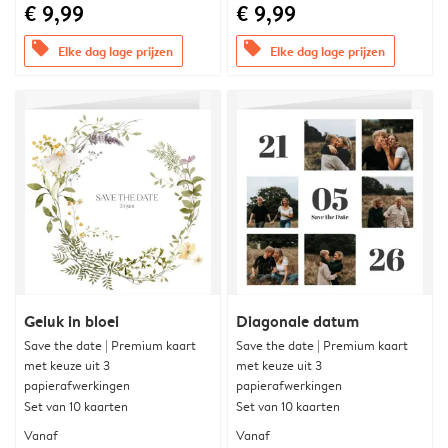
€ 9,99
€ 9,99
offers
offers
Elke dag lage prijzen
Elke dag lage prijzen
Geluk in bloei
Diagonale datum
Save the date | Premium kaart
Save the date | Premium kaart
met keuze uit 3
met keuze uit 3
papierafwerkingen
papierafwerkingen
Set van 10 kaarten
Set van 10 kaarten
Vanaf
Vanaf