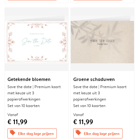
Getekende bloemen
Groene schaduwen
Save the date | Premium kaart
Save the date | Premium kaart
met keuze uit 3
met keuze uit 3
papierafwerkingen
papierafwerkingen
Set van 10 kaarten
Set van 10 kaarten
Vanaf
Vanaf
€ 11,99
€ 11,99
offers
offers
Elke dag lage prijzen
Elke dag lage prijzen