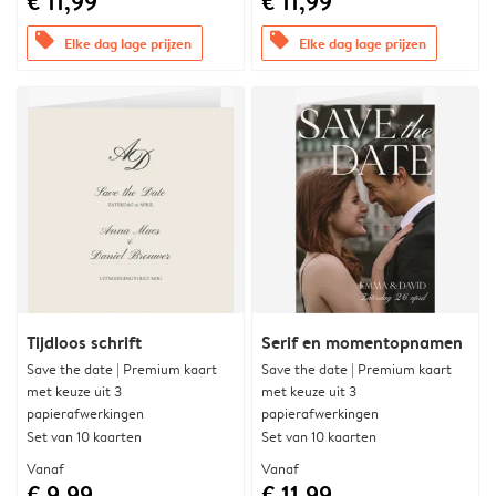
€ 11,99
€ 11,99
offers
offers
Elke dag lage prijzen
Elke dag lage prijzen
Tijdloos schrift
Serif en momentopnamen
Save the date | Premium kaart
Save the date | Premium kaart
met keuze uit 3
met keuze uit 3
papierafwerkingen
papierafwerkingen
Set van 10 kaarten
Set van 10 kaarten
Vanaf
Vanaf
€ 9,99
€ 11,99