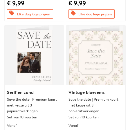
€ 9,99
€ 9,99
offers
offers
Elke dag lage prijzen
Elke dag lage prijzen
Serif en zand
Vintage bloesems
Save the date | Premium kaart
Save the date | Premium kaart
met keuze uit 3
met keuze uit 3
papierafwerkingen
papierafwerkingen
Set van 10 kaarten
Set van 10 kaarten
Vanaf
Vanaf