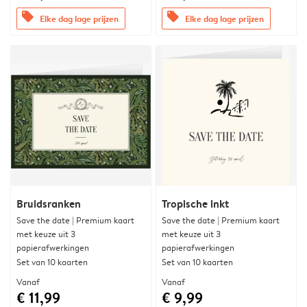
offers
offers
Elke dag lage prijzen
Elke dag lage prijzen
Bruidsranken
Tropische inkt
Save the date | Premium kaart
Save the date | Premium kaart
met keuze uit 3
met keuze uit 3
papierafwerkingen
papierafwerkingen
Set van 10 kaarten
Set van 10 kaarten
Vanaf
Vanaf
€ 11,99
€ 9,99