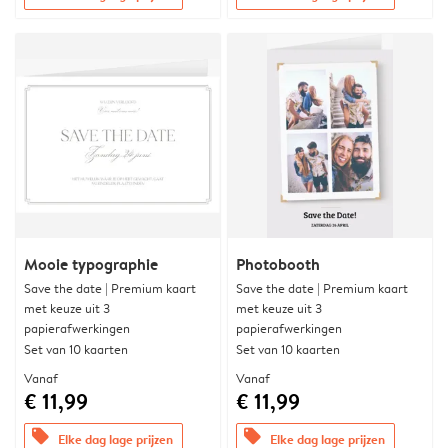
Mooie typographie
Photobooth
Save the date | Premium kaart
Save the date | Premium kaart
met keuze uit 3
met keuze uit 3
papierafwerkingen
papierafwerkingen
Set van 10 kaarten
Set van 10 kaarten
Vanaf
Vanaf
€ 11,99
€ 11,99
offers
offers
Elke dag lage prijzen
Elke dag lage prijzen