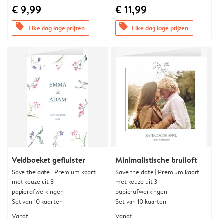
€ 9,99
€ 11,99
offers
offers
Elke dag lage prijzen
Elke dag lage prijzen
Veldboeket gefluister
Minimalistische bruiloft
Save the date | Premium kaart
Save the date | Premium kaart
met keuze uit 3
met keuze uit 3
papierafwerkingen
papierafwerkingen
Set van 10 kaarten
Set van 10 kaarten
Vanaf
Vanaf