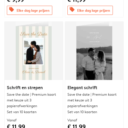
offers
offers
Elke dag lage prijzen
Elke dag lage prijzen
Schrift en strepen
Elegant schrift
Save the date | Premium kaart
Save the date | Premium kaart
met keuze uit 3
met keuze uit 3
papierafwerkingen
papierafwerkingen
Set van 10 kaarten
Set van 10 kaarten
Vanaf
Vanaf
€ 11,99
€ 11,99