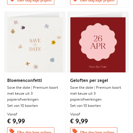
Bloemenconfetti
Geloften per zegel
Save the date | Premium kaart
Save the date | Premium kaart
met keuze uit 3
met keuze uit 3
papierafwerkingen
papierafwerkingen
Set van 10 kaarten
Set van 10 kaarten
Vanaf
Vanaf
€ 9,99
€ 9,99
offers
offers
Elke dag lage prijzen
Elke dag lage prijzen