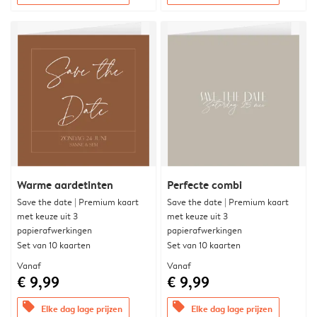
Warme aardetinten
Perfecte combi
Save the date | Premium kaart
Save the date | Premium kaart
met keuze uit 3
met keuze uit 3
papierafwerkingen
papierafwerkingen
Set van 10 kaarten
Set van 10 kaarten
Vanaf
Vanaf
€ 9,99
€ 9,99
offers
offers
Elke dag lage prijzen
Elke dag lage prijzen