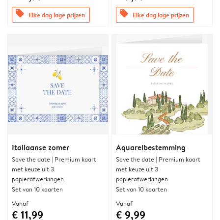
offers
offers
Elke dag lage prijzen
Elke dag lage prijzen
Italiaanse zomer
Aquarelbestemming
Save the date | Premium kaart
Save the date | Premium kaart
met keuze uit 3
met keuze uit 3
papierafwerkingen
papierafwerkingen
Set van 10 kaarten
Set van 10 kaarten
Vanaf
Vanaf
€ 11,99
€ 9,99