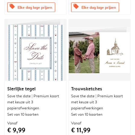
offers
offers
Elke dag lage prijzen
Elke dag lage prijzen
Sierlijke tegel
Trouwsketches
Save the date | Premium kaart
Save the date | Premium kaart
met keuze uit 3
met keuze uit 3
papierafwerkingen
papierafwerkingen
Set van 10 kaarten
Set van 10 kaarten
Vanaf
Vanaf
€ 9,99
€ 11,99