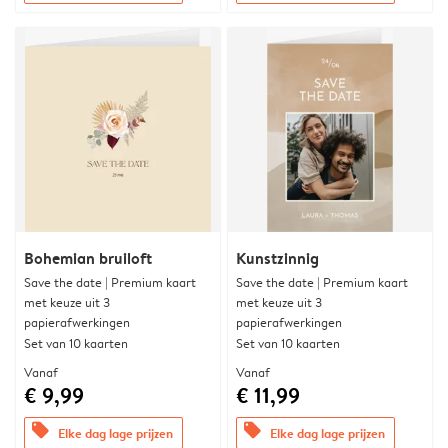
Bohemian bruiloft
Kunstzinnig
Save the date | Premium kaart
Save the date | Premium kaart
met keuze uit 3
met keuze uit 3
papierafwerkingen
papierafwerkingen
Set van 10 kaarten
Set van 10 kaarten
Vanaf
Vanaf
€ 9,99
€ 11,99
offers
offers
Elke dag lage prijzen
Elke dag lage prijzen