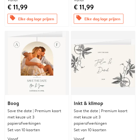
€ 11,99
€ 11,99
offers
offers
Elke dag lage prijzen
Elke dag lage prijzen
Boog
Inkt & klimop
Save the date | Premium kaart
Save the date | Premium kaart
met keuze uit 3
met keuze uit 3
papierafwerkingen
papierafwerkingen
Set van 10 kaarten
Set van 10 kaarten
Vanaf
Vanaf