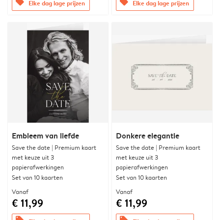
offers
offers
Elke dag lage prijzen
Elke dag lage prijzen
Embleem van liefde
Donkere elegantie
Save the date | Premium kaart
Save the date | Premium kaart
met keuze uit 3
met keuze uit 3
papierafwerkingen
papierafwerkingen
Set van 10 kaarten
Set van 10 kaarten
Vanaf
Vanaf
€ 11,99
€ 11,99