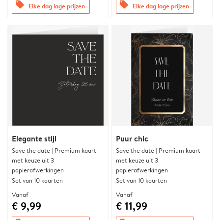
offers
offers
Elke dag lage prijzen
Elke dag lage prijzen
Elegante stijl
Puur chic
Save the date | Premium kaart
Save the date | Premium kaart
met keuze uit 3
met keuze uit 3
papierafwerkingen
papierafwerkingen
Set van 10 kaarten
Set van 10 kaarten
Vanaf
Vanaf
€ 9,99
€ 11,99