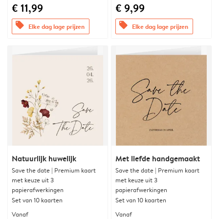
€ 11,99
€ 9,99
offers
offers
Elke dag lage prijzen
Elke dag lage prijzen
Natuurlijk huwelijk
Met liefde handgemaakt
Save the date | Premium kaart
Save the date | Premium kaart
met keuze uit 3
met keuze uit 3
papierafwerkingen
papierafwerkingen
Set van 10 kaarten
Set van 10 kaarten
Vanaf
Vanaf