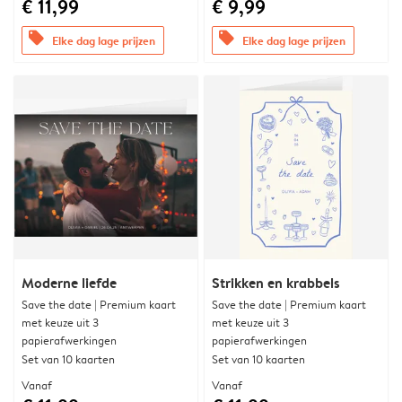
€ 11,99
€ 9,99
offers
offers
Elke dag lage prijzen
Elke dag lage prijzen
Moderne liefde
Strikken en krabbels
Save the date | Premium kaart
Save the date | Premium kaart
met keuze uit 3
met keuze uit 3
papierafwerkingen
papierafwerkingen
Set van 10 kaarten
Set van 10 kaarten
Vanaf
Vanaf