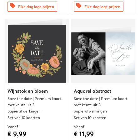
offers
offers
Elke dag lage prijzen
Elke dag lage prijzen
Wijnstok en bloem
Aquarel abstract
Save the date | Premium kaart
Save the date | Premium kaart
met keuze uit 3
met keuze uit 3
papierafwerkingen
papierafwerkingen
Set van 10 kaarten
Set van 10 kaarten
Vanaf
Vanaf
€ 9,99
€ 11,99