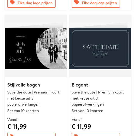
offers
offers
Elke dag lage prijzen
Elke dag lage prijzen
Stijlvolle bogen
Elegant
Save the date | Premium kaart
Save the date | Premium kaart
met keuze uit 3
met keuze uit 3
papierafwerkingen
papierafwerkingen
Set van 10 kaarten
Set van 10 kaarten
Vanaf
Vanaf
€ 11,99
€ 11,99