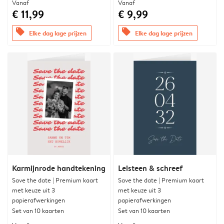
Vanaf
Vanaf
€ 11,99
€ 9,99
offers
offers
Elke dag lage prijzen
Elke dag lage prijzen
Karmijnrode handtekening
Leisteen & schreef
Save the date | Premium kaart
Save the date | Premium kaart
met keuze uit 3
met keuze uit 3
papierafwerkingen
papierafwerkingen
Set van 10 kaarten
Set van 10 kaarten