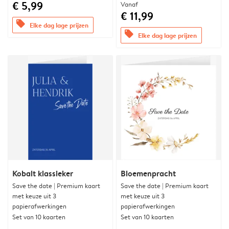
€ 5,99
Vanaf
€ 11,99
offers
Elke dag lage prijzen
offers
Elke dag lage prijzen
Kobalt klassieker
Bloemenpracht
Save the date | Premium kaart
Save the date | Premium kaart
met keuze uit 3
met keuze uit 3
papierafwerkingen
papierafwerkingen
Set van 10 kaarten
Set van 10 kaarten