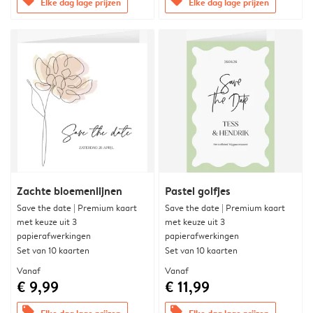
offers
offers
Elke dag lage prijzen
Elke dag lage prijzen
Zachte bloemenlijnen
Pastel golfjes
Save the date | Premium kaart
Save the date | Premium kaart
met keuze uit 3
met keuze uit 3
papierafwerkingen
papierafwerkingen
Set van 10 kaarten
Set van 10 kaarten
Vanaf
Vanaf
€ 9,99
€ 11,99
offers
offers
Elke dag lage prijzen
Elke dag lage prijzen