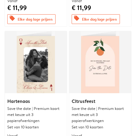
Vanaf
Vanaf
€ 11,99
€ 11,99
offers
offers
Elke dag lage prijzen
Elke dag lage prijzen
Hartenaas
Citrusfeest
Save the date | Premium kaart
Save the date | Premium kaart
met keuze uit 3
met keuze uit 3
papierafwerkingen
papierafwerkingen
Set van 10 kaarten
Set van 10 kaarten
Vanaf
Vanaf