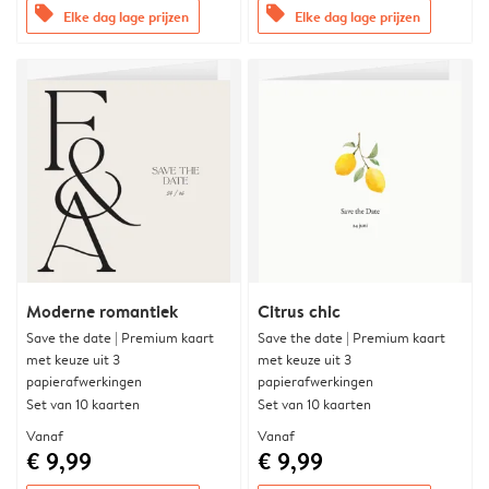
offers
offers
Elke dag lage prijzen
Elke dag lage prijzen
Moderne romantiek
Citrus chic
Save the date | Premium kaart
Save the date | Premium kaart
met keuze uit 3
met keuze uit 3
papierafwerkingen
papierafwerkingen
Set van 10 kaarten
Set van 10 kaarten
Vanaf
Vanaf
€ 9,99
€ 9,99