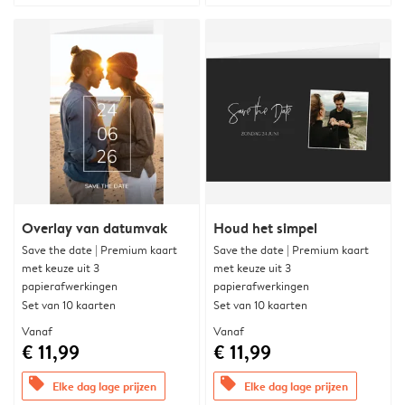
Overlay van datumvak
Houd het simpel
Save the date | Premium kaart
Save the date | Premium kaart
met keuze uit 3
met keuze uit 3
papierafwerkingen
papierafwerkingen
Set van 10 kaarten
Set van 10 kaarten
Vanaf
Vanaf
€ 11,99
€ 11,99
offers
offers
Elke dag lage prijzen
Elke dag lage prijzen