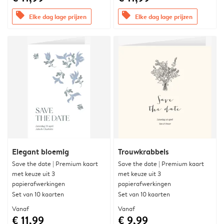
offers
offers
Elke dag lage prijzen
Elke dag lage prijzen
Elegant bloemig
Trouwkrabbels
Save the date | Premium kaart
Save the date | Premium kaart
met keuze uit 3
met keuze uit 3
papierafwerkingen
papierafwerkingen
Set van 10 kaarten
Set van 10 kaarten
Vanaf
Vanaf
€ 11,99
€ 9,99