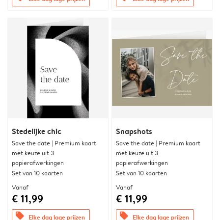
Stedelijke chic
Snapshots
Save the date | Premium kaart
Save the date | Premium kaart
met keuze uit 3
met keuze uit 3
papierafwerkingen
papierafwerkingen
Set van 10 kaarten
Set van 10 kaarten
Vanaf
Vanaf
€ 11,99
€ 11,99
offers
offers
Elke dag lage prijzen
Elke dag lage prijzen