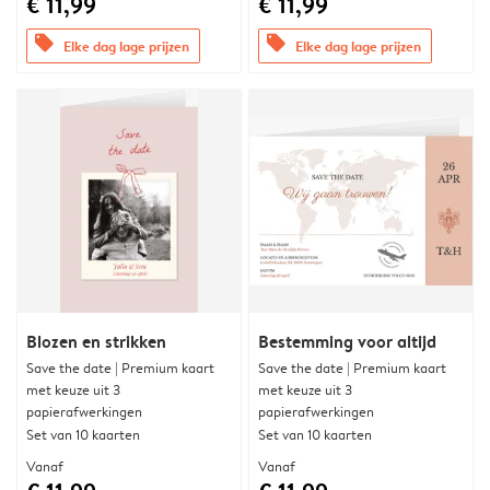
€ 11,99
€ 11,99
offers
offers
Elke dag lage prijzen
Elke dag lage prijzen
Blozen en strikken
Bestemming voor altijd
Save the date | Premium kaart
Save the date | Premium kaart
met keuze uit 3
met keuze uit 3
papierafwerkingen
papierafwerkingen
Set van 10 kaarten
Set van 10 kaarten
Vanaf
Vanaf