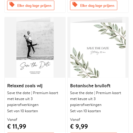
offers
offers
Elke dag lage prijzen
Elke dag lage prijzen
Relaxed zoals wij
Botanische bruiloft
Save the date | Premium kaart
Save the date | Premium kaart
met keuze uit 3
met keuze uit 3
papierafwerkingen
papierafwerkingen
Set van 10 kaarten
Set van 10 kaarten
Vanaf
Vanaf
€ 11,99
€ 9,99