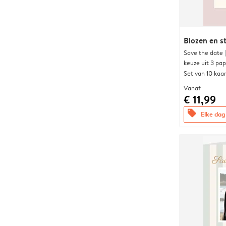
Blozen en s
Save the date 
keuze uit 3 pa
Set van 10 kaa
Vanaf
€ 11,99
offers
Elke dag 