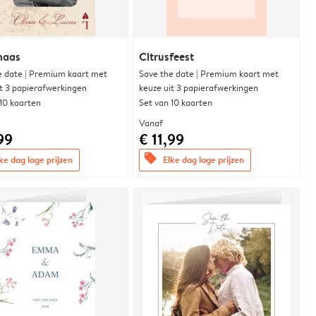
naas
Citrusfeest
e date | Premium kaart met
Save the date | Premium kaart met
it 3 papierafwerkingen
keuze uit 3 papierafwerkingen
 10 kaarten
Set van 10 kaarten
Vanaf
99
€ 11,99
offers
ke dag lage prijzen
Elke dag lage prijzen