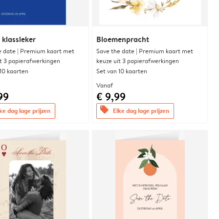
 klassieker
Bloemenpracht
e date | Premium kaart met
Save the date | Premium kaart met
it 3 papierafwerkingen
keuze uit 3 papierafwerkingen
 10 kaarten
Set van 10 kaarten
Vanaf
99
€ 9,99
offers
ke dag lage prijzen
Elke dag lage prijzen