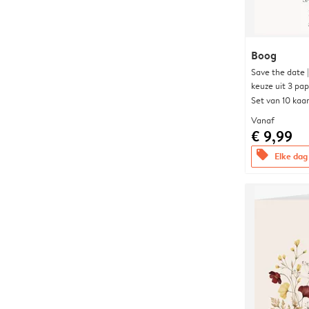
Boog
Save the date 
keuze uit 3 pa
Set van 10 kaa
Vanaf
€ 9,99
offers
Elke dag 