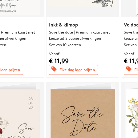
Inkt & klimop
Veldbo
| Premium kaart met
Save the date | Premium kaart met
Save th
pierafwerkingen
keuze uit 3 papierafwerkingen
keuze u
rten
Set van 10 kaarten
Set van
Vanaf
Vanaf
€ 11,99
€ 11,
offers
offers
lage prijzen
Elke dag lage prijzen
El