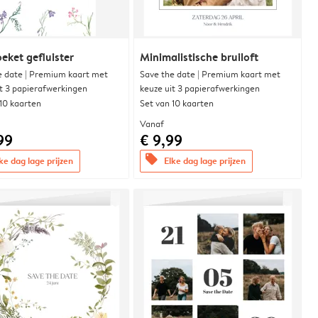
eket gefluister
Minimalistische bruiloft
e date | Premium kaart met
Save the date | Premium kaart met
it 3 papierafwerkingen
keuze uit 3 papierafwerkingen
 10 kaarten
Set van 10 kaarten
Vanaf
99
€ 9,99
offers
ke dag lage prijzen
Elke dag lage prijzen