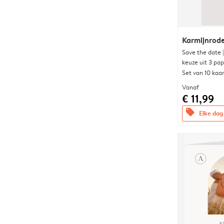
Karmijnrod
Save the date 
keuze uit 3 pa
Set van 10 kaa
Vanaf
€ 11,99
offers
Elke dag 