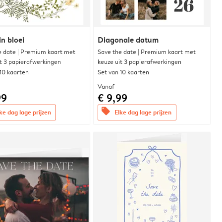
in bloei
Diagonale datum
e date | Premium kaart met
Save the date | Premium kaart met
it 3 papierafwerkingen
keuze uit 3 papierafwerkingen
 10 kaarten
Set van 10 kaarten
Vanaf
99
€ 9,99
offers
ke dag lage prijzen
Elke dag lage prijzen