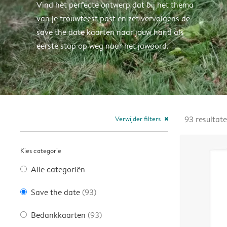
Vind het perfecte ontwerp dat bij het thema
van je trouwfeest past en zet vervolgens de
save the date kaarten naar jouw hand als
eerste stap op weg naar het jawoord.
Verwijder filters
93
resultat
close
Kies categorie
Alle categoriën
Save the date
(93)
Bedankkaarten
(93)