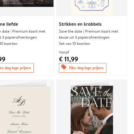
e liefde
Strikken en krabbels
e date | Premium kaart met
Save the date | Premium kaart met
it 3 papierafwerkingen
keuze uit 3 papierafwerkingen
 10 kaarten
Set van 10 kaarten
Vanaf
99
€ 11,99
offers
ke dag lage prijzen
Elke dag lage prijzen