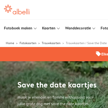
Fotoboek maken
Kaarten
Wanddecoratie
Foto
slim_arrow_down
slim_arrow_down
slim_arrow_down
Home
Fotokaarten
Trouwkaarten
Trouwkaarten / Save the Date
offers
Elk
Save the date kaartjes
Maak je vrienden en familie enthousiast voor
jullie grote dag met save the date kaartjes.