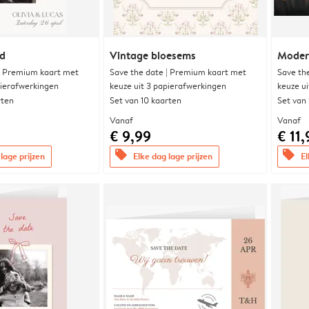
nd
Vintage bloesems
Modern
| Premium kaart met
Save the date | Premium kaart met
Save th
pierafwerkingen
keuze uit 3 papierafwerkingen
keuze u
rten
Set van 10 kaarten
Set van
Vanaf
Vanaf
€ 9,99
€ 11,
offers
offers
lage prijzen
Elke dag lage prijzen
El