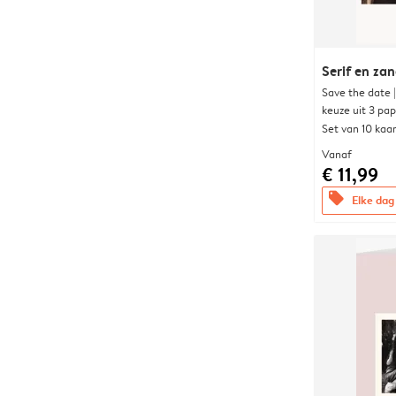
Serif en za
Save the date 
keuze uit 3 pa
Set van 10 kaa
Vanaf
€ 11,99
offers
Elke dag 