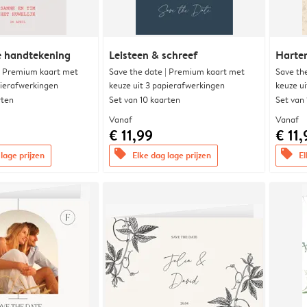
e handtekening
Leisteen & schreef
Harte
| Premium kaart met
Save the date | Premium kaart met
Save th
pierafwerkingen
keuze uit 3 papierafwerkingen
keuze u
rten
Set van 10 kaarten
Set van
Vanaf
Vanaf
€ 11,99
€ 11,
offers
offers
lage prijzen
Elke dag lage prijzen
El