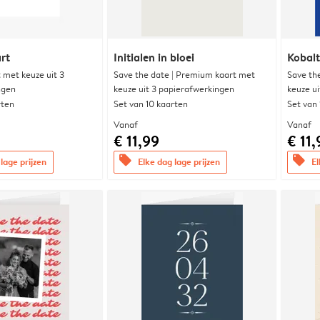
rt
Initialen in bloei
Kobalt
met keuze uit 3
Save the date | Premium kaart met
Save th
ngen
keuze uit 3 papierafwerkingen
keuze u
rten
Set van 10 kaarten
Set van
Vanaf
Vanaf
€ 11,99
€ 11,
offers
offers
lage prijzen
Elke dag lage prijzen
El