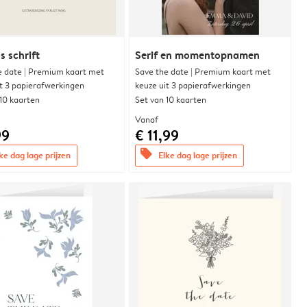
s schrift
Serif en momentopnamen
e date | Premium kaart met
Save the date | Premium kaart met
it 3 papierafwerkingen
keuze uit 3 papierafwerkingen
 10 kaarten
Set van 10 kaarten
Vanaf
99
€ 11,99
offers
ke dag lage prijzen
Elke dag lage prijzen