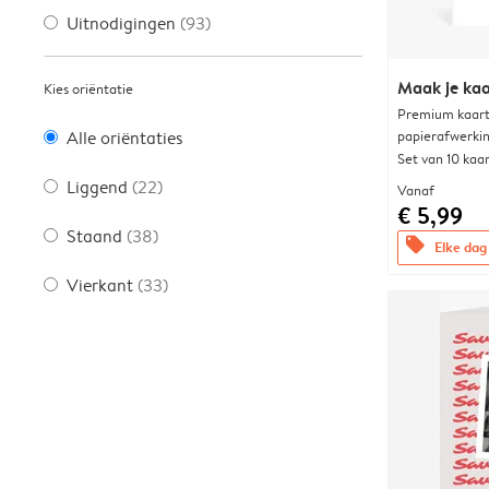
Uitnodigingen
(93)
Maak je kaa
Kies oriëntatie
Premium kaart 
papierafwerki
Alle oriëntaties
Set van 10 kaa
Liggend
(22)
Vanaf
€ 5,99
Staand
(38)
offers
Elke dag 
Vierkant
(33)