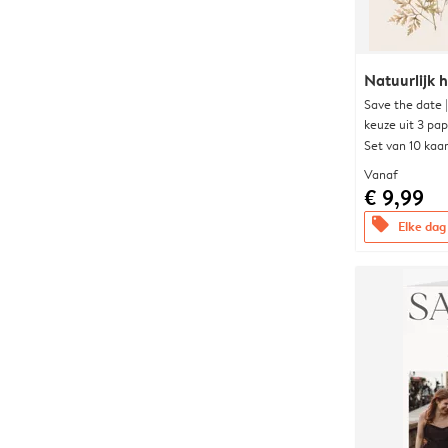
Natuurlijk h
Save the date 
keuze uit 3 pa
Set van 10 kaa
Vanaf
€ 9,99
offers
Elke dag 