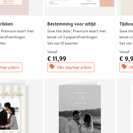
trikken
Bestemming voor altijd
Tijdloo
| Premium kaart met
Save the date | Premium kaart met
Save th
pierafwerkingen
keuze uit 3 papierafwerkingen
keuze u
rten
Set van 10 kaarten
Set van
Vanaf
Vanaf
€ 11,99
€ 9,
offers
offers
lage prijzen
Elke dag lage prijzen
El