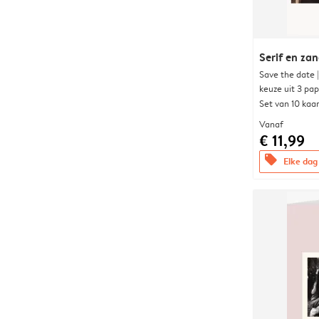
Serif en za
Save the date 
keuze uit 3 pa
Set van 10 kaa
Vanaf
€ 11,99
offers
Elke dag 