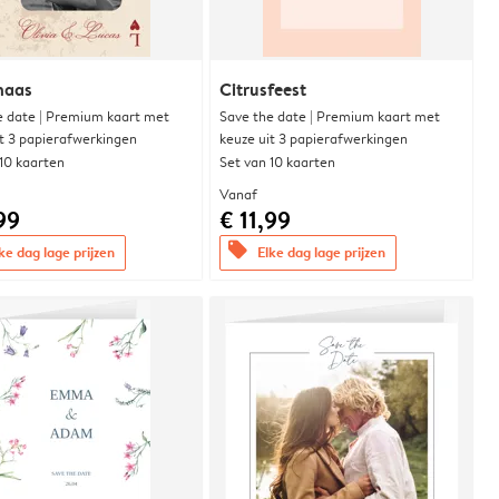
naas
Citrusfeest
e date | Premium kaart met
Save the date | Premium kaart met
it 3 papierafwerkingen
keuze uit 3 papierafwerkingen
 10 kaarten
Set van 10 kaarten
Vanaf
99
€ 11,99
offers
ke dag lage prijzen
Elke dag lage prijzen