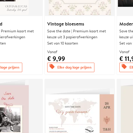
nd
Vintage bloesems
Modern
| Premium kaart met
Save the date | Premium kaart met
Save th
pierafwerkingen
keuze uit 3 papierafwerkingen
keuze u
rten
Set van 10 kaarten
Set van
Vanaf
Vanaf
€ 9,99
€ 11,
offers
offers
lage prijzen
Elke dag lage prijzen
El