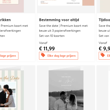
trikken
Bestemming voor altijd
Tijdloo
| Premium kaart met
Save the date | Premium kaart met
Save th
pierafwerkingen
keuze uit 3 papierafwerkingen
keuze u
rten
Set van 10 kaarten
Set van
Vanaf
Vanaf
€ 11,99
€ 9,
offers
offers
lage prijzen
Elke dag lage prijzen
El