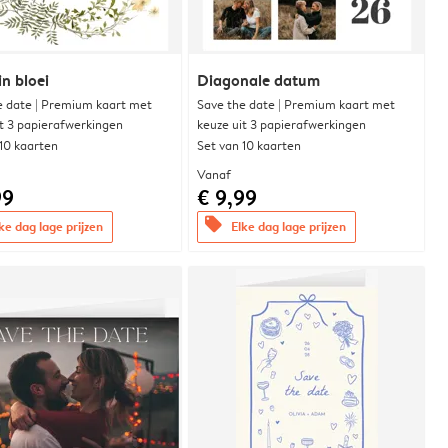
in bloei
Diagonale datum
e date | Premium kaart met
Save the date | Premium kaart met
it 3 papierafwerkingen
keuze uit 3 papierafwerkingen
 10 kaarten
Set van 10 kaarten
Vanaf
99
€ 9,99
offers
ke dag lage prijzen
Elke dag lage prijzen