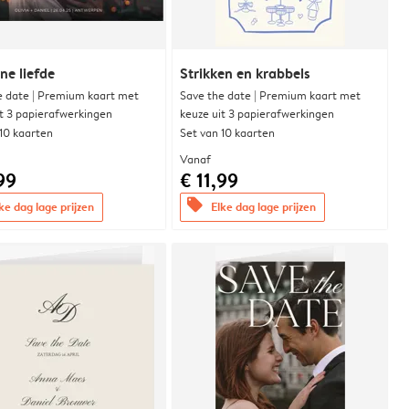
e liefde
Strikken en krabbels
e date | Premium kaart met
Save the date | Premium kaart met
it 3 papierafwerkingen
keuze uit 3 papierafwerkingen
 10 kaarten
Set van 10 kaarten
Vanaf
99
€ 11,99
offers
ke dag lage prijzen
Elke dag lage prijzen