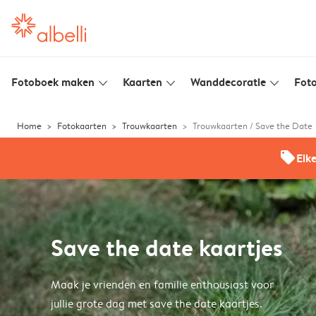
Fotoboek maken
Kaarten
Wanddecoratie
Foto
slim_arrow_down
slim_arrow_down
slim_arrow_down
Home
Fotokaarten
Trouwkaarten
Trouwkaarten / Save the Date
offers
Elk
Save the date kaartjes
Maak je vrienden en familie enthousiast voor
jullie grote dag met save the date kaartjes.