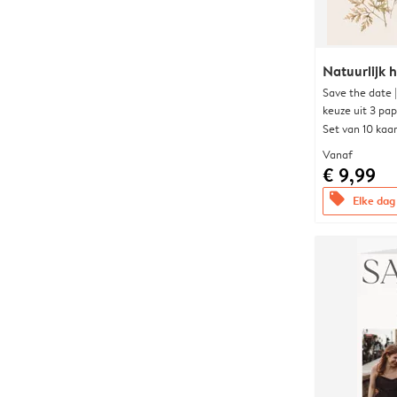
Natuurlijk h
Save the date 
keuze uit 3 pa
Set van 10 kaa
Vanaf
€ 9,99
offers
Elke dag 