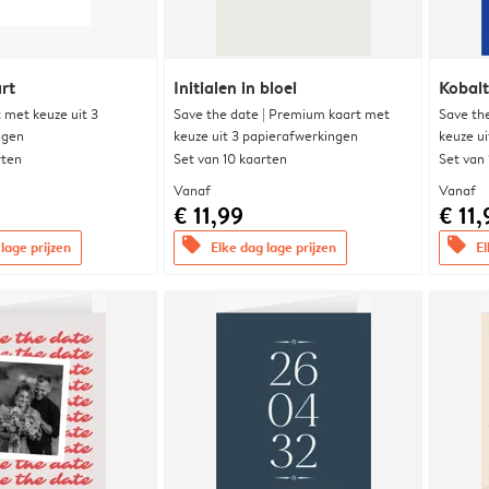
rt
Initialen in bloei
Kobalt
met keuze uit 3
Save the date | Premium kaart met
Save th
ngen
keuze uit 3 papierafwerkingen
keuze u
rten
Set van 10 kaarten
Set van
Vanaf
Vanaf
€ 11,99
€ 11,
offers
offers
lage prijzen
Elke dag lage prijzen
El