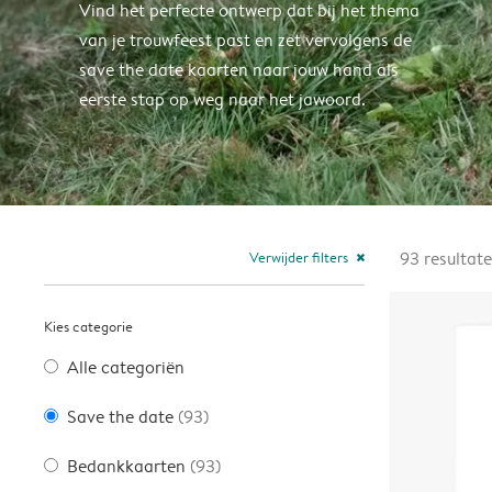
Vind het perfecte ontwerp dat bij het thema
van je trouwfeest past en zet vervolgens de
save the date kaarten naar jouw hand als
eerste stap op weg naar het jawoord.
Verwijder filters
93
resultat
close
Kies categorie
Alle categoriën
Save the date
(93)
Bedankkaarten
(93)