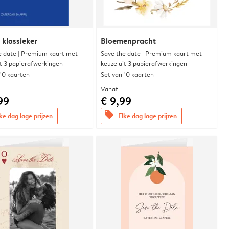
 klassieker
Bloemenpracht
e date | Premium kaart met
Save the date | Premium kaart met
it 3 papierafwerkingen
keuze uit 3 papierafwerkingen
 10 kaarten
Set van 10 kaarten
Vanaf
99
€ 9,99
offers
ke dag lage prijzen
Elke dag lage prijzen