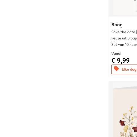
Boog
Save the date 
keuze uit 3 pa
Set van 10 kaa
Vanaf
€ 9,99
offers
Elke dag 