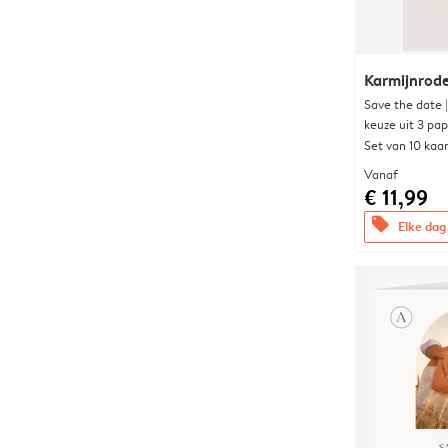
Karmijnrod
Save the date 
keuze uit 3 pa
Set van 10 kaa
Vanaf
€ 11,99
offers
Elke dag 