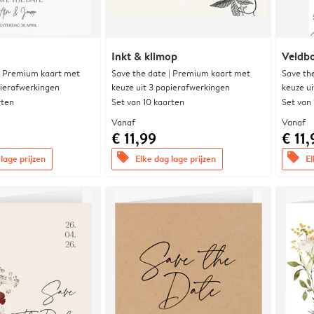
Inkt & klimop
Veldbo
| Premium kaart met
Save the date | Premium kaart met
Save th
pierafwerkingen
keuze uit 3 papierafwerkingen
keuze u
rten
Set van 10 kaarten
Set van
Vanaf
Vanaf
€ 11,99
€ 11,
offers
offers
lage prijzen
Elke dag lage prijzen
El