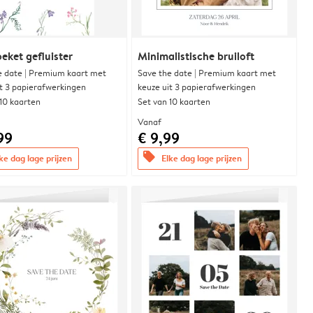
eket gefluister
Minimalistische bruiloft
e date | Premium kaart met
Save the date | Premium kaart met
it 3 papierafwerkingen
keuze uit 3 papierafwerkingen
 10 kaarten
Set van 10 kaarten
Vanaf
99
€ 9,99
offers
ke dag lage prijzen
Elke dag lage prijzen