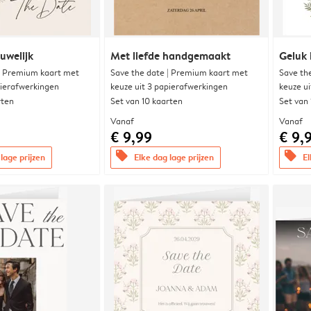
uwelijk
Met liefde handgemaakt
Geluk 
| Premium kaart met
Save the date | Premium kaart met
Save th
pierafwerkingen
keuze uit 3 papierafwerkingen
keuze u
rten
Set van 10 kaarten
Set van
Vanaf
Vanaf
€ 9,99
€ 9,
offers
offers
lage prijzen
Elke dag lage prijzen
El