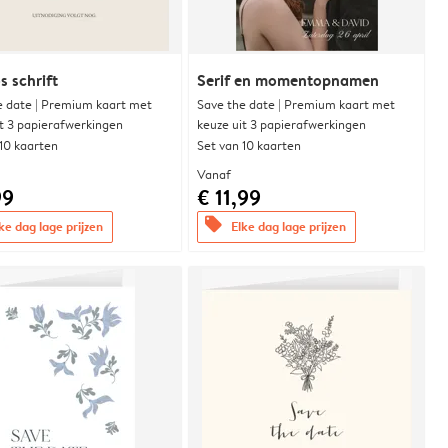
s schrift
Serif en momentopnamen
e date | Premium kaart met
Save the date | Premium kaart met
it 3 papierafwerkingen
keuze uit 3 papierafwerkingen
 10 kaarten
Set van 10 kaarten
Vanaf
99
€ 11,99
offers
ke dag lage prijzen
Elke dag lage prijzen