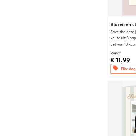
Blozen en s
Save the date 
keuze uit 3 pa
Set van 10 kaa
Vanaf
€ 11,99
offers
Elke dag 