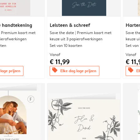
e handtekening
Leisteen & schreef
Harte
| Premium kaart met
Save the date | Premium kaart met
Save th
pierafwerkingen
keuze uit 3 papierafwerkingen
keuze u
rten
Set van 10 kaarten
Set van
Vanaf
Vanaf
€ 11,99
€ 11,
offers
offers
lage prijzen
Elke dag lage prijzen
El