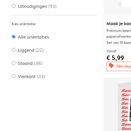
Uitnodigingen
(93)
Maak je kaa
Kies oriëntatie
Premium kaart 
papierafwerki
Alle oriëntaties
Set van 10 kaa
Liggend
(22)
Vanaf
€ 5,99
Staand
(38)
offers
Elke dag 
Vierkant
(33)