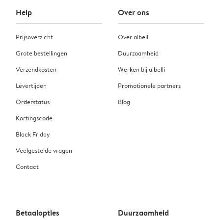
Help
Over ons
Prijsoverzicht
Over albelli
Grote bestellingen
Duurzaamheid
Verzendkosten
Werken bij albelli
Levertijden
Promotionele partners
Orderstatus
Blog
Kortingscode
Black Friday
Veelgestelde vragen
Contact
Betaalopties
Duurzaamheid