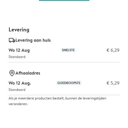
Levering
delivery_standard_v2
Levering aan huis
Wo 12 Aug
€ 6,29
SNELSTE
Standaard
marker-pin
Afhaaladres
Wo 12 Aug.
€ 5,29
GOEDKOOPSTE
Standaard
Als je meerdere producten bestelt, kunnen de leveringstijden
veranderen.