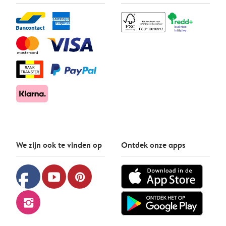
We zijn ook te vinden op
Ontdek onze apps
facebook
youtube
pinterest
instagram