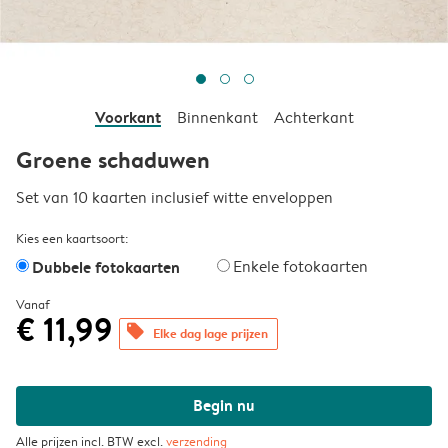
Voorkant
Binnenkant
Achterkant
Groene schaduwen
Set van 10 kaarten inclusief witte enveloppen
Kies een kaartsoort:
Dubbele fotokaarten
Enkele fotokaarten
Vanaf
€ 11,99
offers
Elke dag lage prijzen
Begin nu
Alle prijzen incl. BTW excl.
verzending