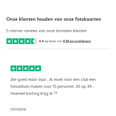
Onze klanten houden van onze fotokaarten
5-sterren reviews van onze tevreden klanten
4.4
op basis van
1138 beoordelingen
Zee goed maar duur . Ik moet voor een club een
M
fotoalbum maken voor 15 personen 30 op 39 .
k
Hoeveel korting krijg ik ??
b
christine
J