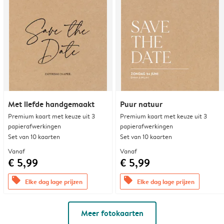
Met liefde handgemaakt
Puur natuur
Premium kaart met keuze uit 3
Premium kaart met keuze uit 3
papierafwerkingen
papierafwerkingen
Set van 10 kaarten
Set van 10 kaarten
Vanaf
Vanaf
€ 5,99
€ 5,99
offers
offers
Elke dag lage prijzen
Elke dag lage prijzen
Meer fotokaarten