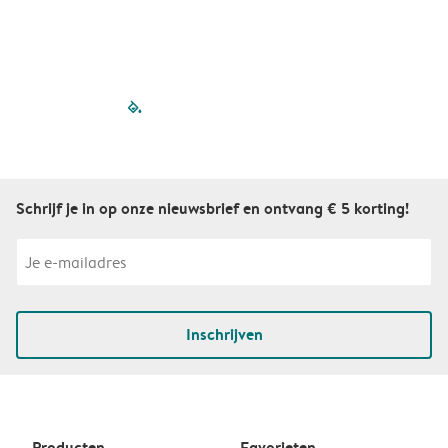
filled-pagination
outlined-paginatio
outlined-paginat
outlined-pagin
outlined-pag
outlined-p
Schrijf je in op onze nieuwsbrief en ontvang € 5 korting!
Inschrijven
Producten
Favorieten