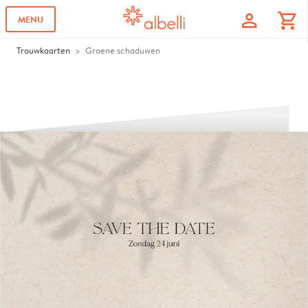
profile
shopping_cart
MENU
Trouwkaarten
Groene schaduwen