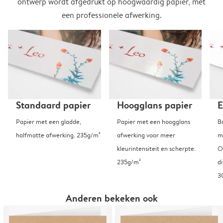
ontwerp wordt afgedrukt op hoogwaardig papier, met
een professionele afwerking.
Standaard papier
Hoogglans papier
E
Papier met een gladde,
Papier met een hoogglans
B
halfmatte afwerking. 235g/m²
afwerking voor meer
m
kleurintensiteit en scherpte.
O
235g/m²
d
3
Anderen bekeken ook