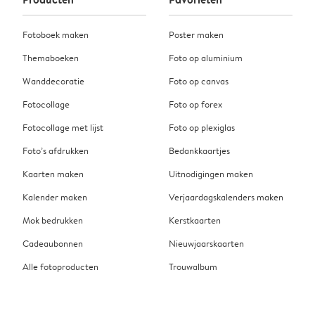
Fotoboek maken
Poster maken
Themaboeken
Foto op aluminium
Wanddecoratie
Foto op canvas
Fotocollage
Foto op forex
Fotocollage met lijst
Foto op plexiglas
Foto’s afdrukken
Bedankkaartjes
Kaarten maken
Uitnodigingen maken
Kalender maken
Verjaardagskalenders maken
Mok bedrukken
Kerstkaarten
Cadeaubonnen
Nieuwjaarskaarten
Alle fotoproducten
Trouwalbum