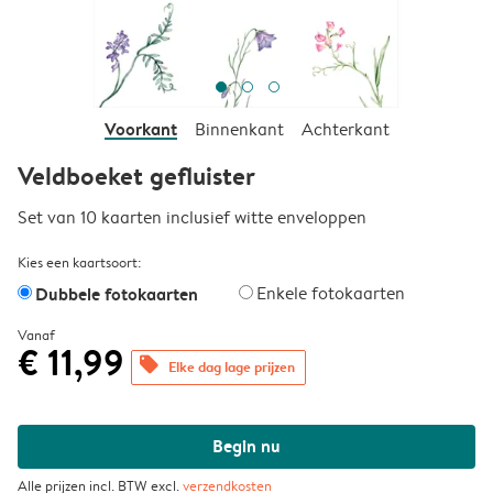
Voorkant
Binnenkant
Achterkant
Veldboeket gefluister
Set van 10 kaarten inclusief witte enveloppen
Kies een kaartsoort:
Dubbele fotokaarten
Enkele fotokaarten
Vanaf
€ 11,99
offers
Elke dag lage prijzen
Begin nu
Alle prijzen incl. BTW excl.
verzendkosten