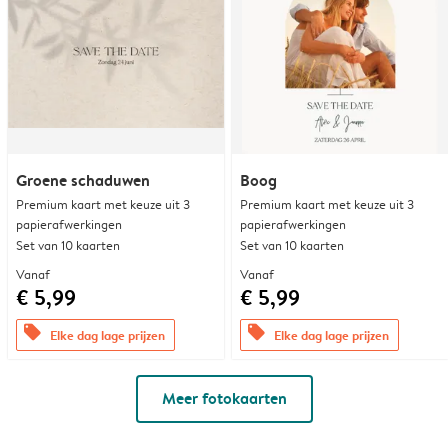
Groene schaduwen
Boog
Premium kaart met keuze uit 3
Premium kaart met keuze uit 3
papierafwerkingen
papierafwerkingen
Set van 10 kaarten
Set van 10 kaarten
Vanaf
Vanaf
€ 5,99
€ 5,99
offers
offers
Elke dag lage prijzen
Elke dag lage prijzen
Meer fotokaarten