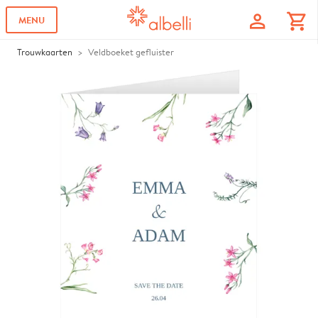
profile
shopping_cart
MENU
Trouwkaarten
Veldboeket gefluister