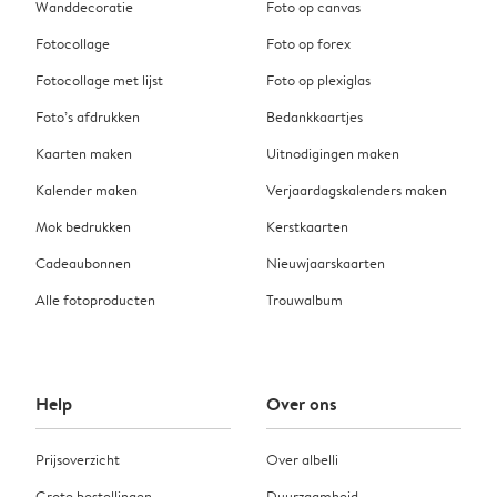
Wanddecoratie
Foto op canvas
Fotocollage
Foto op forex
Fotocollage met lijst
Foto op plexiglas
Foto’s afdrukken
Bedankkaartjes
Kaarten maken
Uitnodigingen maken
Kalender maken
Verjaardagskalenders maken
Mok bedrukken
Kerstkaarten
Cadeaubonnen
Nieuwjaarskaarten
Alle fotoproducten
Trouwalbum
Help
Over ons
Prijsoverzicht
Over albelli
Grote bestellingen
Duurzaamheid