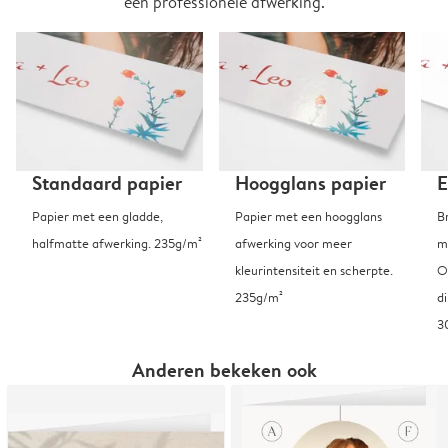
een professionele afwerking.
Standaard papier
Hoogglans papier
E
Papier met een gladde,
Papier met een hoogglans
B
halfmatte afwerking. 235g/m²
afwerking voor meer
m
kleurintensiteit en scherpte.
O
235g/m²
d
3
Anderen bekeken ook