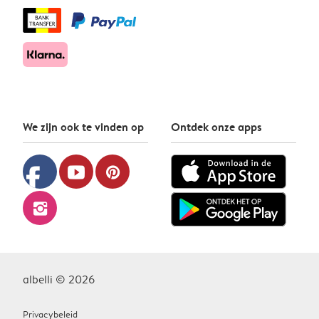
We zijn ook te vinden op
Ontdek onze apps
facebook
youtube
pinterest
instagram
albelli © 2026
Privacybeleid