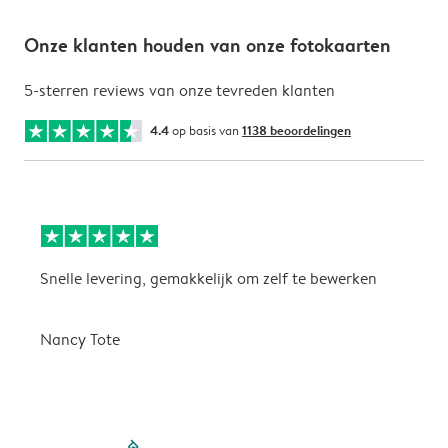
Onze klanten houden van onze fotokaarten
5-sterren reviews van onze tevreden klanten
4.4
op basis van
1138 beoordelingen
Snelle levering, gemakkelijk om zelf te bewerken
D
i
Nancy Tote
filled-pagination
outlined-paginatio
outlined-paginat
outlined-pagin
outlined-pag
outlined-p