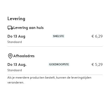
Levering
delivery_standard_v2
Levering aan huis
Do 13 Aug
€ 6,29
SNELSTE
Standaard
marker-pin
Afhaaladres
Do 13 Aug.
€ 5,29
GOEDKOOPSTE
Standaard
Als je meerdere producten bestelt, kunnen de leveringstijden
veranderen.