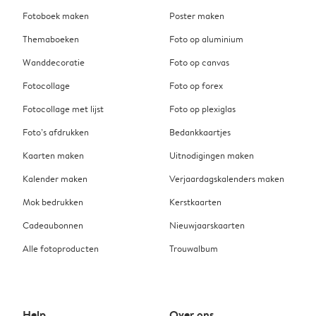
Fotoboek maken
Poster maken
Themaboeken
Foto op aluminium
Wanddecoratie
Foto op canvas
Fotocollage
Foto op forex
Fotocollage met lijst
Foto op plexiglas
Foto’s afdrukken
Bedankkaartjes
Kaarten maken
Uitnodigingen maken
Kalender maken
Verjaardagskalenders maken
Mok bedrukken
Kerstkaarten
Cadeaubonnen
Nieuwjaarskaarten
Alle fotoproducten
Trouwalbum
Help
Over ons