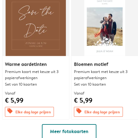
Warme aardetinten
Bloemen motief
Premium kaart met keuze uit 3
Premium kaart met keuze uit 3
papierafwerkingen
papierafwerkingen
Set van 10 kaarten
Set van 10 kaarten
Vanaf
Vanaf
€ 5,99
€ 5,99
offers
offers
Elke dag lage prijzen
Elke dag lage prijzen
Meer fotokaarten