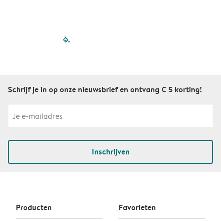
filled-pagination
outlined-paginatio
outlined-paginat
outlined-pagin
outlined-pag
outlined-p
Schrijf je in op onze nieuwsbrief en ontvang € 5 korting!
Inschrijven
Producten
Favorieten