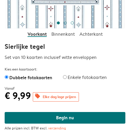
Voorkant
Binnenkant
Achterkant
Sierlijke tegel
Set van 10 kaarten inclusief witte enveloppen
Kies een kaartsoort:
Dubbele fotokaarten
Enkele fotokaarten
Vanaf
€ 9,99
offers
Elke dag lage prijzen
Begin nu
Alle prijzen incl. BTW excl.
verzending