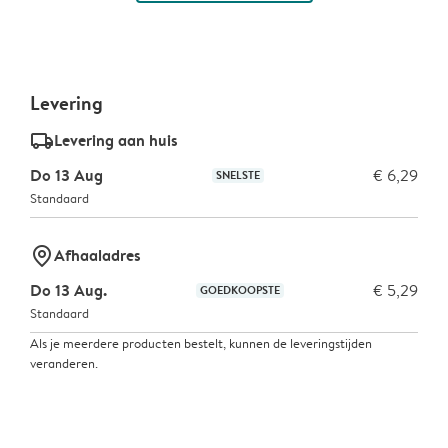
Levering
delivery_standard_v2
Levering aan huis
Do 13 Aug
€ 6,29
SNELSTE
Standaard
marker-pin
Afhaaladres
Do 13 Aug.
€ 5,29
GOEDKOOPSTE
Standaard
Als je meerdere producten bestelt, kunnen de leveringstijden
veranderen.