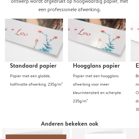
ontwerp wordt afgedrukt op hoogwaardig papier, met
een professionele afwerking.
Standaard papier
Hoogglans papier
E
Papier met een gladde,
Papier met een hoogglans
B
halfmatte afwerking. 235g/m²
afwerking voor meer
m
kleurintensiteit en scherpte.
O
235g/m²
d
3
Anderen bekeken ook