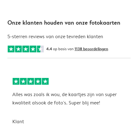
Onze klanten houden van onze fotokaarten
5-sterren reviews van onze tevreden klanten
4.4
op basis van
1138 beoordelingen
Alles was zoals ik wou, de kaartjes zijn van super
W
kwaliteit alsook de foto's. Super blij mee!
t
j
t
Klant