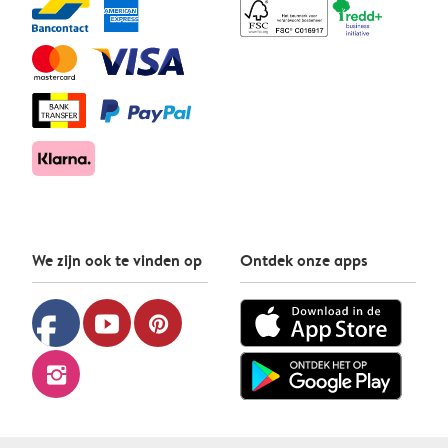
We zijn ook te vinden op
Ontdek onze apps
facebook
youtube
pinterest
instagram