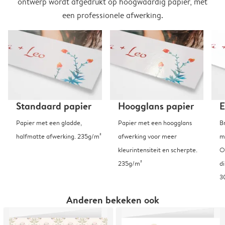
ontwerp wordt afgedrukt op hoogwaardig papier, met
een professionele afwerking.
Standaard papier
Hoogglans papier
E
Papier met een gladde,
Papier met een hoogglans
B
halfmatte afwerking. 235g/m²
afwerking voor meer
m
kleurintensiteit en scherpte.
O
235g/m²
d
3
Anderen bekeken ook