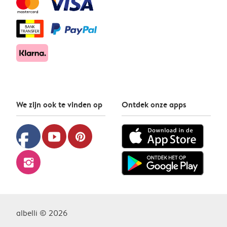
We zijn ook te vinden op
Ontdek onze apps
facebook
youtube
pinterest
instagram
albelli © 2026