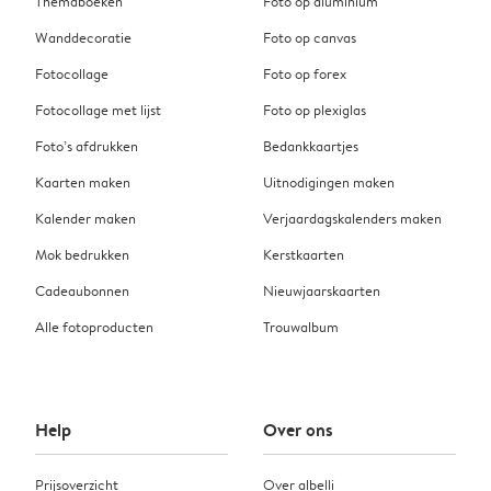
Themaboeken
Foto op aluminium
Wanddecoratie
Foto op canvas
Fotocollage
Foto op forex
Fotocollage met lijst
Foto op plexiglas
Foto’s afdrukken
Bedankkaartjes
Kaarten maken
Uitnodigingen maken
Kalender maken
Verjaardagskalenders maken
Mok bedrukken
Kerstkaarten
Cadeaubonnen
Nieuwjaarskaarten
Alle fotoproducten
Trouwalbum
Help
Over ons
Prijsoverzicht
Over albelli