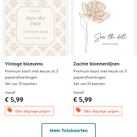
Vintage bloesems
Zachte bloemenlijnen
Premium kaart met keuze uit 3
Premium kaart met keuze uit 3
papierafwerkingen
papierafwerkingen
Set van 10 kaarten
Set van 10 kaarten
Vanaf
Vanaf
€ 5,99
€ 5,99
offers
offers
Elke dag lage prijzen
Elke dag lage prijzen
Meer fotokaarten