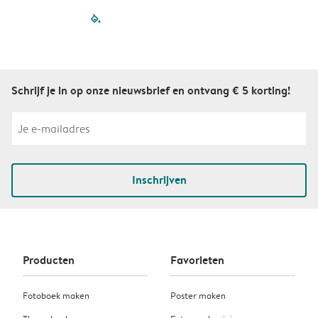
filled-pagination
outlined-paginatio
outlined-paginat
outlined-pagin
outlined-pag
outlined-p
Schrijf je in op onze nieuwsbrief en ontvang € 5 korting!
Inschrijven
Producten
Favorieten
Fotoboek maken
Poster maken