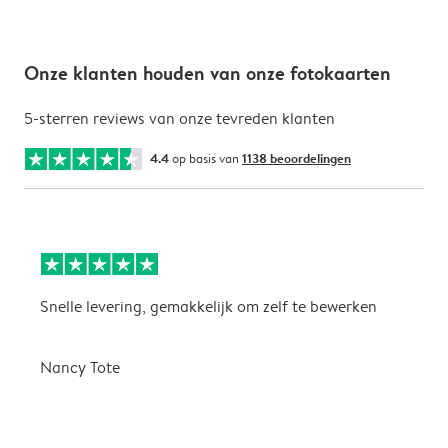
Onze klanten houden van onze fotokaarten
5-sterren reviews van onze tevreden klanten
4.4
op basis van
1138 beoordelingen
Snelle levering, gemakkelijk om zelf te bewerken
D
i
Nancy Tote