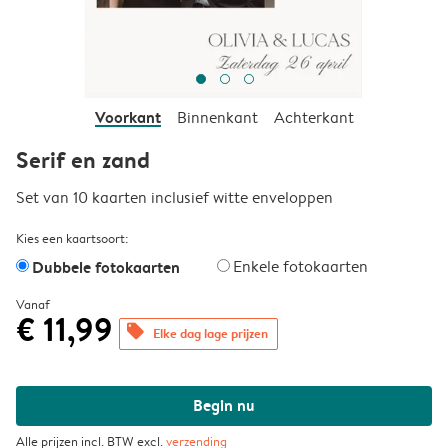
Voorkant
Binnenkant
Achterkant
Serif en zand
Set van 10 kaarten inclusief witte enveloppen
Kies een kaartsoort:
Dubbele fotokaarten
Enkele fotokaarten
Vanaf
€ 11,99
offers
Elke dag lage prijzen
Begin nu
Alle prijzen incl. BTW excl.
verzending