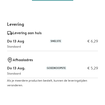
Levering
delivery_standard_v2
Levering aan huis
Do 13 Aug
€ 6,29
SNELSTE
Standaard
marker-pin
Afhaaladres
Do 13 Aug.
€ 5,29
GOEDKOOPSTE
Standaard
Als je meerdere producten bestelt, kunnen de leveringstijden
veranderen.