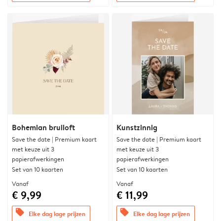
Bohemian bruiloft
Kunstzinnig
Save the date | Premium kaart
Save the date | Premium kaart
met keuze uit 3
met keuze uit 3
papierafwerkingen
papierafwerkingen
Set van 10 kaarten
Set van 10 kaarten
Vanaf
Vanaf
€ 9,99
€ 11,99
offers
offers
Elke dag lage prijzen
Elke dag lage prijzen