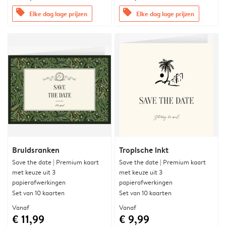
offers
offers
Elke dag lage prijzen
Elke dag lage prijzen
Bruidsranken
Tropische inkt
Save the date | Premium kaart
Save the date | Premium kaart
met keuze uit 3
met keuze uit 3
papierafwerkingen
papierafwerkingen
Set van 10 kaarten
Set van 10 kaarten
Vanaf
Vanaf
€ 11,99
€ 9,99