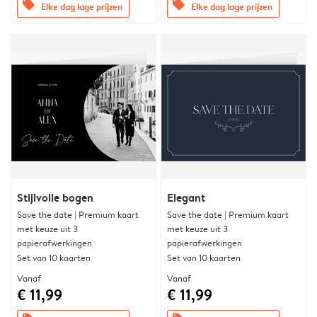
offers
offers
Elke dag lage prijzen
Elke dag lage prijzen
Stijlvolle bogen
Elegant
Save the date | Premium kaart
Save the date | Premium kaart
met keuze uit 3
met keuze uit 3
papierafwerkingen
papierafwerkingen
Set van 10 kaarten
Set van 10 kaarten
Vanaf
Vanaf
€ 11,99
€ 11,99