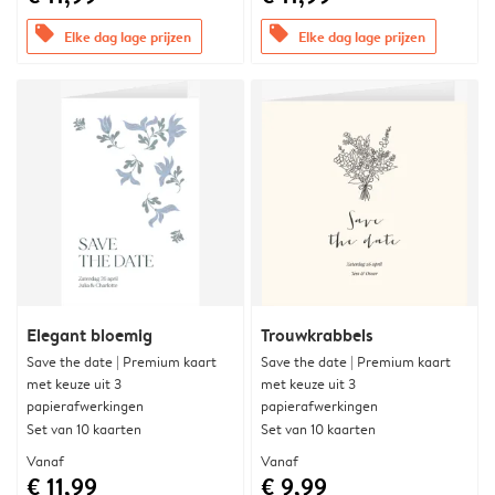
offers
offers
Elke dag lage prijzen
Elke dag lage prijzen
Elegant bloemig
Trouwkrabbels
Save the date | Premium kaart
Save the date | Premium kaart
met keuze uit 3
met keuze uit 3
papierafwerkingen
papierafwerkingen
Set van 10 kaarten
Set van 10 kaarten
Vanaf
Vanaf
€ 11,99
€ 9,99