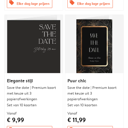
offers
offers
Elke dag lage prijzen
Elke dag lage prijzen
Elegante stijl
Puur chic
Save the date | Premium kaart
Save the date | Premium kaart
met keuze uit 3
met keuze uit 3
papierafwerkingen
papierafwerkingen
Set van 10 kaarten
Set van 10 kaarten
Vanaf
Vanaf
€ 9,99
€ 11,99