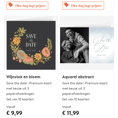
offers
offers
Elke dag lage prijzen
Elke dag lage prijzen
Wijnstok en bloem
Aquarel abstract
Save the date | Premium kaart
Save the date | Premium kaart
met keuze uit 3
met keuze uit 3
papierafwerkingen
papierafwerkingen
Set van 10 kaarten
Set van 10 kaarten
Vanaf
Vanaf
€ 9,99
€ 11,99