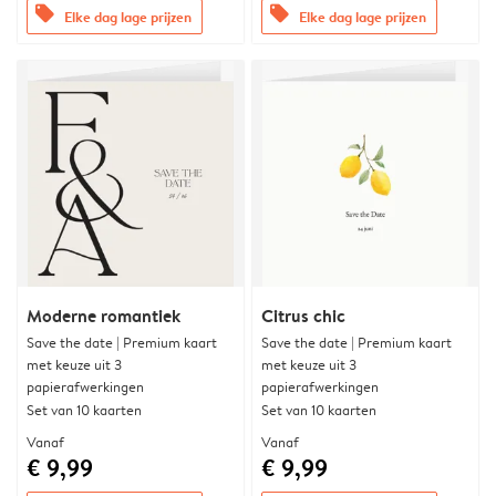
offers
offers
Elke dag lage prijzen
Elke dag lage prijzen
Moderne romantiek
Citrus chic
Save the date | Premium kaart
Save the date | Premium kaart
met keuze uit 3
met keuze uit 3
papierafwerkingen
papierafwerkingen
Set van 10 kaarten
Set van 10 kaarten
Vanaf
Vanaf
€ 9,99
€ 9,99