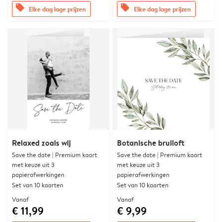
offers
offers
Elke dag lage prijzen
Elke dag lage prijzen
Relaxed zoals wij
Botanische bruiloft
Save the date | Premium kaart
Save the date | Premium kaart
met keuze uit 3
met keuze uit 3
papierafwerkingen
papierafwerkingen
Set van 10 kaarten
Set van 10 kaarten
Vanaf
Vanaf
€ 11,99
€ 9,99