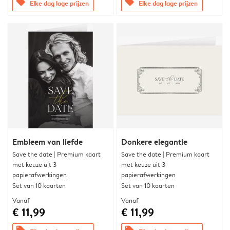
offers
offers
Elke dag lage prijzen
Elke dag lage prijzen
Embleem van liefde
Donkere elegantie
Save the date | Premium kaart
Save the date | Premium kaart
met keuze uit 3
met keuze uit 3
papierafwerkingen
papierafwerkingen
Set van 10 kaarten
Set van 10 kaarten
Vanaf
Vanaf
€ 11,99
€ 11,99