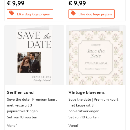
€ 9,99
€ 9,99
offers
offers
Elke dag lage prijzen
Elke dag lage prijzen
Serif en zand
Vintage bloesems
Save the date | Premium kaart
Save the date | Premium kaart
met keuze uit 3
met keuze uit 3
papierafwerkingen
papierafwerkingen
Set van 10 kaarten
Set van 10 kaarten
Vanaf
Vanaf