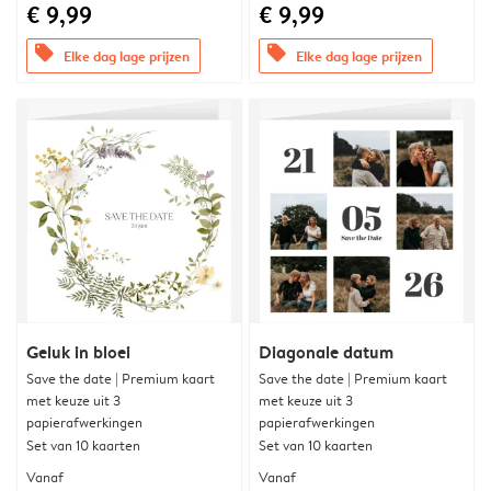
€ 9,99
€ 9,99
offers
offers
Elke dag lage prijzen
Elke dag lage prijzen
Geluk in bloei
Diagonale datum
Save the date | Premium kaart
Save the date | Premium kaart
met keuze uit 3
met keuze uit 3
papierafwerkingen
papierafwerkingen
Set van 10 kaarten
Set van 10 kaarten
Vanaf
Vanaf