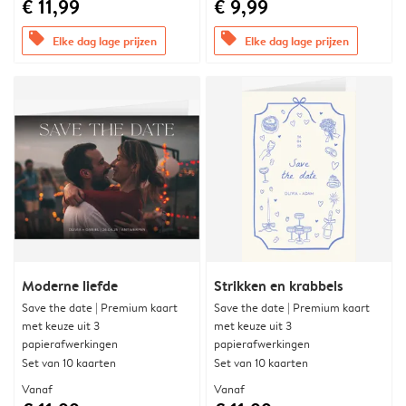
€ 11,99
€ 9,99
offers
offers
Elke dag lage prijzen
Elke dag lage prijzen
Moderne liefde
Strikken en krabbels
Save the date | Premium kaart
Save the date | Premium kaart
met keuze uit 3
met keuze uit 3
papierafwerkingen
papierafwerkingen
Set van 10 kaarten
Set van 10 kaarten
Vanaf
Vanaf