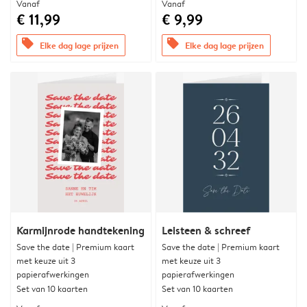
Vanaf
Vanaf
€ 11,99
€ 9,99
offers
offers
Elke dag lage prijzen
Elke dag lage prijzen
Karmijnrode handtekening
Leisteen & schreef
Save the date | Premium kaart
Save the date | Premium kaart
met keuze uit 3
met keuze uit 3
papierafwerkingen
papierafwerkingen
Set van 10 kaarten
Set van 10 kaarten