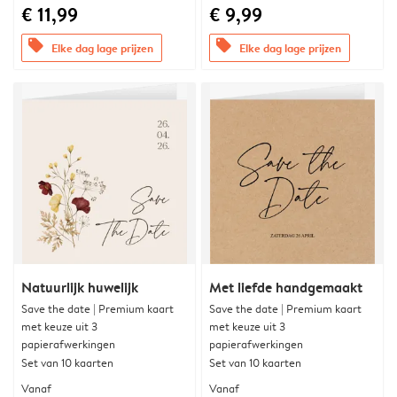
€ 11,99
€ 9,99
offers
offers
Elke dag lage prijzen
Elke dag lage prijzen
Natuurlijk huwelijk
Met liefde handgemaakt
Save the date | Premium kaart
Save the date | Premium kaart
met keuze uit 3
met keuze uit 3
papierafwerkingen
papierafwerkingen
Set van 10 kaarten
Set van 10 kaarten
Vanaf
Vanaf