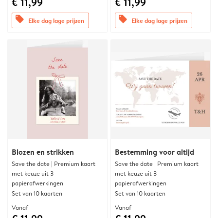
€ 11,99
€ 11,99
offers
offers
Elke dag lage prijzen
Elke dag lage prijzen
Blozen en strikken
Bestemming voor altijd
Save the date | Premium kaart
Save the date | Premium kaart
met keuze uit 3
met keuze uit 3
papierafwerkingen
papierafwerkingen
Set van 10 kaarten
Set van 10 kaarten
Vanaf
Vanaf