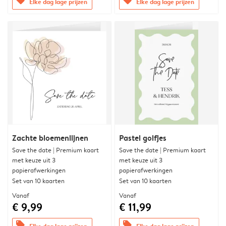
offers
offers
Elke dag lage prijzen
Elke dag lage prijzen
Zachte bloemenlijnen
Pastel golfjes
Save the date | Premium kaart
Save the date | Premium kaart
met keuze uit 3
met keuze uit 3
papierafwerkingen
papierafwerkingen
Set van 10 kaarten
Set van 10 kaarten
Vanaf
Vanaf
€ 9,99
€ 11,99
offers
offers
Elke dag lage prijzen
Elke dag lage prijzen