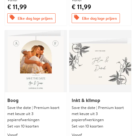
€ 11,99
€ 11,99
offers
offers
Elke dag lage prijzen
Elke dag lage prijzen
Boog
Inkt & klimop
Save the date | Premium kaart
Save the date | Premium kaart
met keuze uit 3
met keuze uit 3
papierafwerkingen
papierafwerkingen
Set van 10 kaarten
Set van 10 kaarten
Vanaf
Vanaf