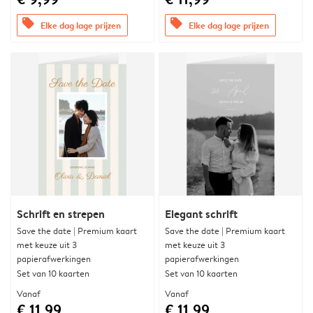
offers
offers
Elke dag lage prijzen
Elke dag lage prijzen
Schrift en strepen
Elegant schrift
Save the date | Premium kaart
Save the date | Premium kaart
met keuze uit 3
met keuze uit 3
papierafwerkingen
papierafwerkingen
Set van 10 kaarten
Set van 10 kaarten
Vanaf
Vanaf
€ 11,99
€ 11,99