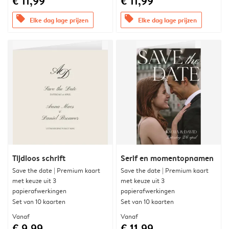
€ 11,99
€ 11,99
offers
offers
Elke dag lage prijzen
Elke dag lage prijzen
Tijdloos schrift
Serif en momentopnamen
Save the date | Premium kaart
Save the date | Premium kaart
met keuze uit 3
met keuze uit 3
papierafwerkingen
papierafwerkingen
Set van 10 kaarten
Set van 10 kaarten
Vanaf
Vanaf
€ 9,99
€ 11,99