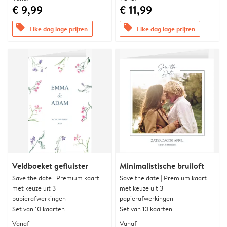
€ 9,99
€ 11,99
offers
offers
Elke dag lage prijzen
Elke dag lage prijzen
Veldboeket gefluister
Minimalistische bruiloft
Save the date | Premium kaart
Save the date | Premium kaart
met keuze uit 3
met keuze uit 3
papierafwerkingen
papierafwerkingen
Set van 10 kaarten
Set van 10 kaarten
Vanaf
Vanaf