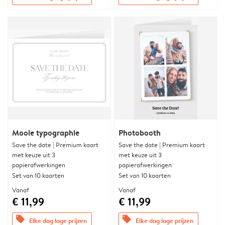
Mooie typographie
Photobooth
Save the date | Premium kaart
Save the date | Premium kaart
met keuze uit 3
met keuze uit 3
papierafwerkingen
papierafwerkingen
Set van 10 kaarten
Set van 10 kaarten
Vanaf
Vanaf
€ 11,99
€ 11,99
offers
offers
Elke dag lage prijzen
Elke dag lage prijzen