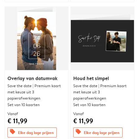
Overlay van datumvak
Houd het simpel
Save the date | Premium kaart
Save the date | Premium kaart
met keuze uit 3
met keuze uit 3
papierafwerkingen
papierafwerkingen
Set van 10 kaarten
Set van 10 kaarten
Vanaf
Vanaf
€ 11,99
€ 11,99
offers
offers
Elke dag lage prijzen
Elke dag lage prijzen