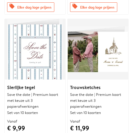
offers
offers
Elke dag lage prijzen
Elke dag lage prijzen
Sierlijke tegel
Trouwsketches
Save the date | Premium kaart
Save the date | Premium kaart
met keuze uit 3
met keuze uit 3
papierafwerkingen
papierafwerkingen
Set van 10 kaarten
Set van 10 kaarten
Vanaf
Vanaf
€ 9,99
€ 11,99