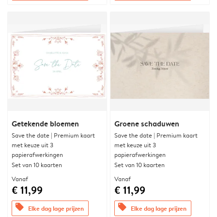
Getekende bloemen
Groene schaduwen
Save the date | Premium kaart
Save the date | Premium kaart
met keuze uit 3
met keuze uit 3
papierafwerkingen
papierafwerkingen
Set van 10 kaarten
Set van 10 kaarten
Vanaf
Vanaf
€ 11,99
€ 11,99
offers
offers
Elke dag lage prijzen
Elke dag lage prijzen