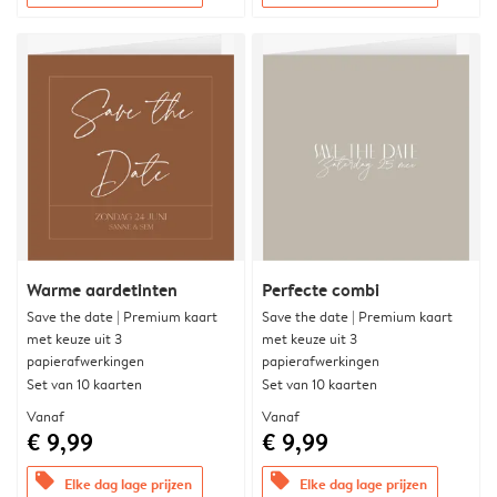
Warme aardetinten
Perfecte combi
Save the date | Premium kaart
Save the date | Premium kaart
met keuze uit 3
met keuze uit 3
papierafwerkingen
papierafwerkingen
Set van 10 kaarten
Set van 10 kaarten
Vanaf
Vanaf
€ 9,99
€ 9,99
offers
offers
Elke dag lage prijzen
Elke dag lage prijzen