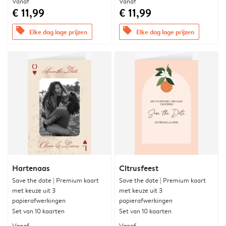
Vanaf
Vanaf
€ 11,99
€ 11,99
offers
offers
Elke dag lage prijzen
Elke dag lage prijzen
Hartenaas
Citrusfeest
Save the date | Premium kaart
Save the date | Premium kaart
met keuze uit 3
met keuze uit 3
papierafwerkingen
papierafwerkingen
Set van 10 kaarten
Set van 10 kaarten
Vanaf
Vanaf