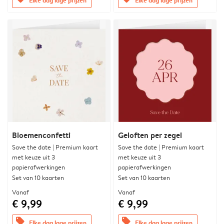
Bloemenconfetti
Geloften per zegel
Save the date | Premium kaart
Save the date | Premium kaart
met keuze uit 3
met keuze uit 3
papierafwerkingen
papierafwerkingen
Set van 10 kaarten
Set van 10 kaarten
Vanaf
Vanaf
€ 9,99
€ 9,99
offers
offers
Elke dag lage prijzen
Elke dag lage prijzen