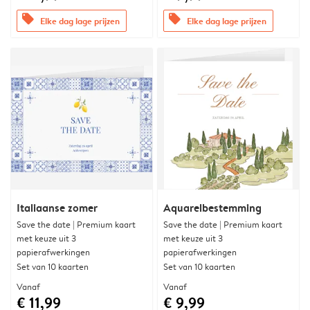
offers
offers
Elke dag lage prijzen
Elke dag lage prijzen
Italiaanse zomer
Aquarelbestemming
Save the date | Premium kaart
Save the date | Premium kaart
met keuze uit 3
met keuze uit 3
papierafwerkingen
papierafwerkingen
Set van 10 kaarten
Set van 10 kaarten
Vanaf
Vanaf
€ 11,99
€ 9,99