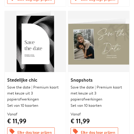
Stedelijke chic
Snapshots
Save the date | Premium kaart
Save the date | Premium kaart
met keuze uit 3
met keuze uit 3
papierafwerkingen
papierafwerkingen
Set van 10 kaarten
Set van 10 kaarten
Vanaf
Vanaf
€ 11,99
€ 11,99
offers
offers
Elke dag lage prijzen
Elke dag lage prijzen