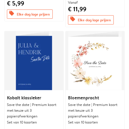
€ 5,99
Vanaf
€ 11,99
offers
Elke dag lage prijzen
offers
Elke dag lage prijzen
Kobalt klassieker
Bloemenpracht
Save the date | Premium kaart
Save the date | Premium kaart
met keuze uit 3
met keuze uit 3
papierafwerkingen
papierafwerkingen
Set van 10 kaarten
Set van 10 kaarten