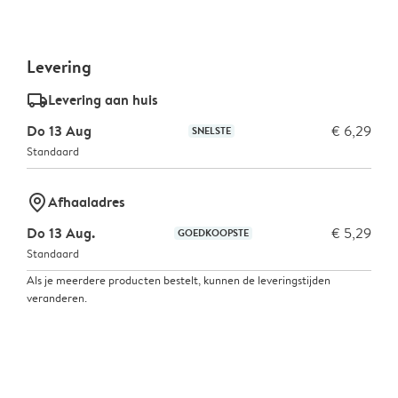
Levering
delivery_standard_v2
Levering aan huis
Do 13 Aug
€ 6,29
SNELSTE
Standaard
marker-pin
Afhaaladres
Do 13 Aug.
€ 5,29
GOEDKOOPSTE
Standaard
Als je meerdere producten bestelt, kunnen de leveringstijden
veranderen.