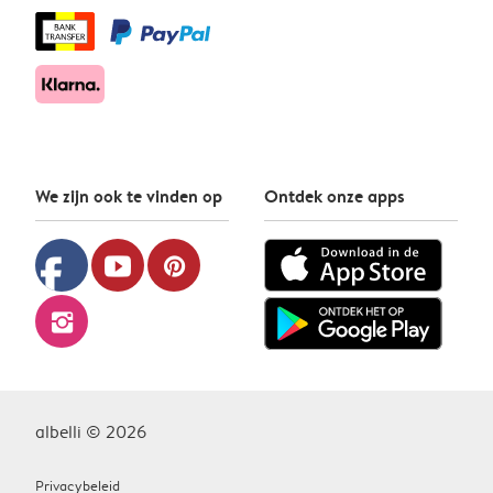
We zijn ook te vinden op
Ontdek onze apps
facebook
youtube
pinterest
instagram
albelli © 2026
Privacybeleid