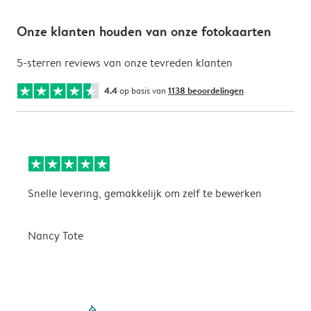
Onze klanten houden van onze fotokaarten
5-sterren reviews van onze tevreden klanten
4.4
op basis van
1138 beoordelingen
Snelle levering, gemakkelijk om zelf te bewerken
D
i
Nancy Tote
filled-pagination
outlined-paginatio
outlined-paginat
outlined-pagin
outlined-pag
outlined-p