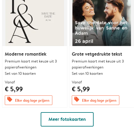
Moderne romantiek
Grote vetgedrukte tekst
Premium kaart met keuze uit 3
Premium kaart met keuze uit 3
papierafwerkingen
papierafwerkingen
Set van 10 kaarten
Set van 10 kaarten
Vanaf
Vanaf
€ 5,99
€ 5,99
offers
offers
Elke dag lage prijzen
Elke dag lage prijzen
Meer fotokaarten