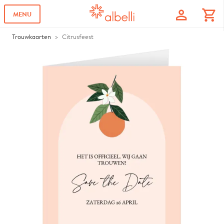
profile
shopping_cart
MENU
Trouwkaarten
Citrusfeest