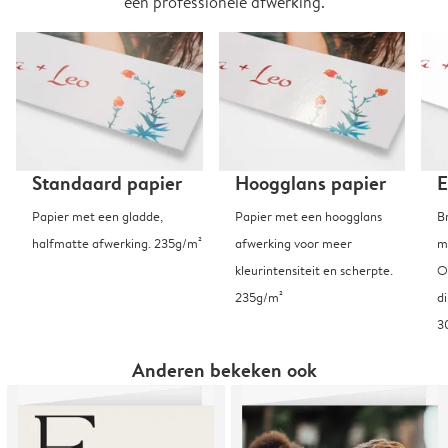
een professionele afwerking.
Standaard papier
Hoogglans papier
E
Papier met een gladde,
Papier met een hoogglans
B
halfmatte afwerking. 235g/m²
afwerking voor meer
m
kleurintensiteit en scherpte.
O
235g/m²
d
3
Anderen bekeken ook