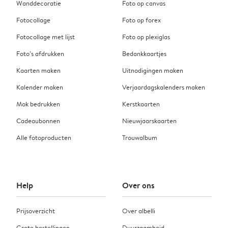
Wanddecoratie
Foto op canvas
Fotocollage
Foto op forex
Fotocollage met lijst
Foto op plexiglas
Foto’s afdrukken
Bedankkaartjes
Kaarten maken
Uitnodigingen maken
Kalender maken
Verjaardagskalenders maken
Mok bedrukken
Kerstkaarten
Cadeaubonnen
Nieuwjaarskaarten
Alle fotoproducten
Trouwalbum
Help
Over ons
Prijsoverzicht
Over albelli
Grote bestellingen
Duurzaamheid