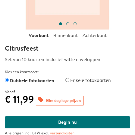
Voorkant
Binnenkant
Achterkant
Citrusfeest
Set van 10 kaarten inclusief witte enveloppen
Kies een kaartsoort:
Dubbele fotokaarten
Enkele fotokaarten
Vanaf
€ 11,99
offers
Elke dag lage prijzen
Begin nu
Alle prijzen incl. BTW excl.
verzendkosten