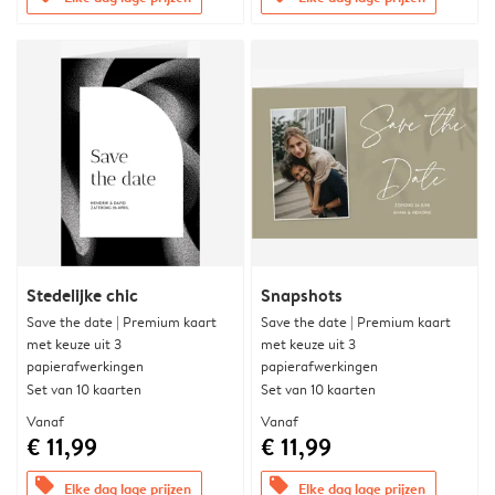
Stedelijke chic
Snapshots
Save the date | Premium kaart
Save the date | Premium kaart
met keuze uit 3
met keuze uit 3
papierafwerkingen
papierafwerkingen
Set van 10 kaarten
Set van 10 kaarten
Vanaf
Vanaf
€ 11,99
€ 11,99
offers
offers
Elke dag lage prijzen
Elke dag lage prijzen