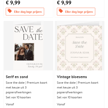
€ 9,99
€ 9,99
offers
offers
Elke dag lage prijzen
Elke dag lage prijzen
Serif en zand
Vintage bloesems
Save the date | Premium kaart
Save the date | Premium kaart
met keuze uit 3
met keuze uit 3
papierafwerkingen
papierafwerkingen
Set van 10 kaarten
Set van 10 kaarten
Vanaf
Vanaf