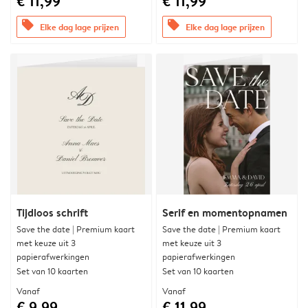
€ 11,99
€ 11,99
offers
offers
Elke dag lage prijzen
Elke dag lage prijzen
Tijdloos schrift
Serif en momentopnamen
Save the date | Premium kaart
Save the date | Premium kaart
met keuze uit 3
met keuze uit 3
papierafwerkingen
papierafwerkingen
Set van 10 kaarten
Set van 10 kaarten
Vanaf
Vanaf
€ 9,99
€ 11,99