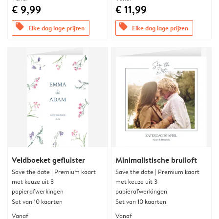
€ 9,99
€ 11,99
offers
offers
Elke dag lage prijzen
Elke dag lage prijzen
Veldboeket gefluister
Minimalistische bruiloft
Save the date | Premium kaart
Save the date | Premium kaart
met keuze uit 3
met keuze uit 3
papierafwerkingen
papierafwerkingen
Set van 10 kaarten
Set van 10 kaarten
Vanaf
Vanaf