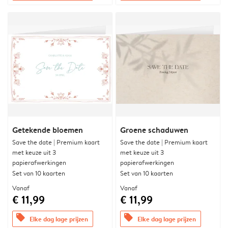
Getekende bloemen
Groene schaduwen
Save the date | Premium kaart
Save the date | Premium kaart
met keuze uit 3
met keuze uit 3
papierafwerkingen
papierafwerkingen
Set van 10 kaarten
Set van 10 kaarten
Vanaf
Vanaf
€ 11,99
€ 11,99
offers
offers
Elke dag lage prijzen
Elke dag lage prijzen