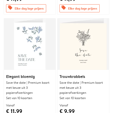
offers
offers
Elke dag lage prijzen
Elke dag lage prijzen
Elegant bloemig
Trouwkrabbels
Save the date | Premium kaart
Save the date | Premium kaart
met keuze uit 3
met keuze uit 3
papierafwerkingen
papierafwerkingen
Set van 10 kaarten
Set van 10 kaarten
Vanaf
Vanaf
€ 11,99
€ 9,99