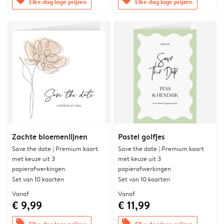
offers
offers
Elke dag lage prijzen
Elke dag lage prijzen
Zachte bloemenlijnen
Pastel golfjes
Save the date | Premium kaart
Save the date | Premium kaart
met keuze uit 3
met keuze uit 3
papierafwerkingen
papierafwerkingen
Set van 10 kaarten
Set van 10 kaarten
Vanaf
Vanaf
€ 9,99
€ 11,99
offers
offers
Elke dag lage prijzen
Elke dag lage prijzen