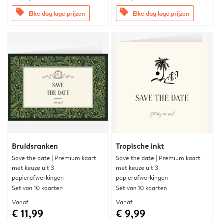
offers
offers
Elke dag lage prijzen
Elke dag lage prijzen
Bruidsranken
Tropische inkt
Save the date | Premium kaart
Save the date | Premium kaart
met keuze uit 3
met keuze uit 3
papierafwerkingen
papierafwerkingen
Set van 10 kaarten
Set van 10 kaarten
Vanaf
Vanaf
€ 11,99
€ 9,99