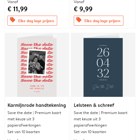
Vanaf
Vanaf
€ 11,99
€ 9,99
offers
offers
Elke dag lage prijzen
Elke dag lage prijzen
Karmijnrode handtekening
Leisteen & schreef
Save the date | Premium kaart
Save the date | Premium kaart
met keuze uit 3
met keuze uit 3
papierafwerkingen
papierafwerkingen
Set van 10 kaarten
Set van 10 kaarten