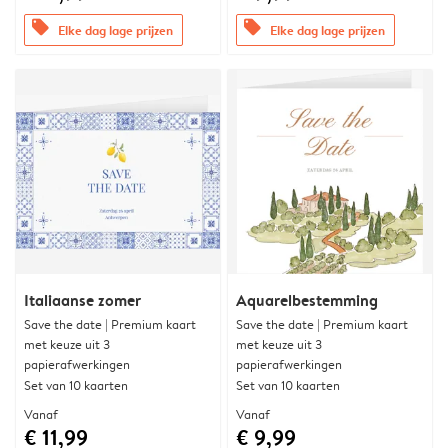
offers
offers
Elke dag lage prijzen
Elke dag lage prijzen
Italiaanse zomer
Aquarelbestemming
Save the date | Premium kaart
Save the date | Premium kaart
met keuze uit 3
met keuze uit 3
papierafwerkingen
papierafwerkingen
Set van 10 kaarten
Set van 10 kaarten
Vanaf
Vanaf
€ 11,99
€ 9,99