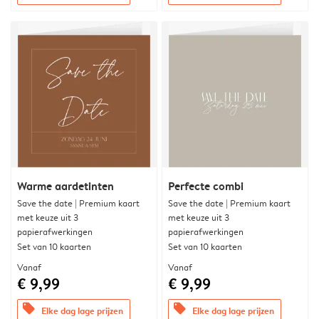
Warme aardetinten
Perfecte combi
Save the date | Premium kaart
Save the date | Premium kaart
met keuze uit 3
met keuze uit 3
papierafwerkingen
papierafwerkingen
Set van 10 kaarten
Set van 10 kaarten
Vanaf
Vanaf
€ 9,99
€ 9,99
offers
offers
Elke dag lage prijzen
Elke dag lage prijzen