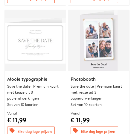
Mooie typographie
Photobooth
Save the date | Premium kaart
Save the date | Premium kaart
met keuze uit 3
met keuze uit 3
papierafwerkingen
papierafwerkingen
Set van 10 kaarten
Set van 10 kaarten
Vanaf
Vanaf
€ 11,99
€ 11,99
offers
offers
Elke dag lage prijzen
Elke dag lage prijzen