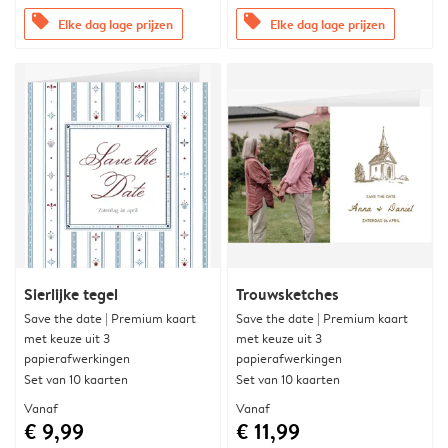
offers
offers
Elke dag lage prijzen
Elke dag lage prijzen
Sierlijke tegel
Trouwsketches
Save the date | Premium kaart
Save the date | Premium kaart
met keuze uit 3
met keuze uit 3
papierafwerkingen
papierafwerkingen
Set van 10 kaarten
Set van 10 kaarten
Vanaf
Vanaf
€ 9,99
€ 11,99