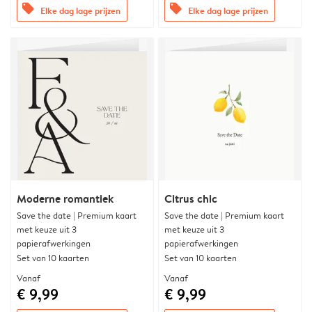
offers
offers
Elke dag lage prijzen
Elke dag lage prijzen
Moderne romantiek
Citrus chic
Save the date | Premium kaart
Save the date | Premium kaart
met keuze uit 3
met keuze uit 3
papierafwerkingen
papierafwerkingen
Set van 10 kaarten
Set van 10 kaarten
Vanaf
Vanaf
€ 9,99
€ 9,99