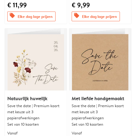
€ 11,99
€ 9,99
offers
offers
Elke dag lage prijzen
Elke dag lage prijzen
Natuurlijk huwelijk
Met liefde handgemaakt
Save the date | Premium kaart
Save the date | Premium kaart
met keuze uit 3
met keuze uit 3
papierafwerkingen
papierafwerkingen
Set van 10 kaarten
Set van 10 kaarten
Vanaf
Vanaf