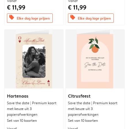
Vanaf
Vanaf
€ 11,99
€ 11,99
offers
offers
Elke dag lage prijzen
Elke dag lage prijzen
Hartenaas
Citrusfeest
Save the date | Premium kaart
Save the date | Premium kaart
met keuze uit 3
met keuze uit 3
papierafwerkingen
papierafwerkingen
Set van 10 kaarten
Set van 10 kaarten
Vanaf
Vanaf