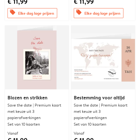
€ 11,99
€ 11,99
offers
offers
Elke dag lage prijzen
Elke dag lage prijzen
Blozen en strikken
Bestemming voor altijd
Save the date | Premium kaart
Save the date | Premium kaart
met keuze uit 3
met keuze uit 3
papierafwerkingen
papierafwerkingen
Set van 10 kaarten
Set van 10 kaarten
Vanaf
Vanaf