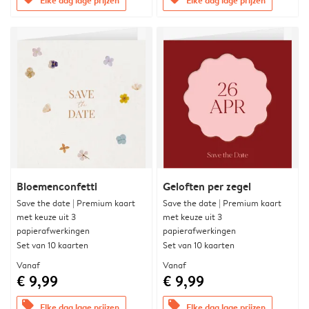
Bloemenconfetti
Geloften per zegel
Save the date | Premium kaart
Save the date | Premium kaart
met keuze uit 3
met keuze uit 3
papierafwerkingen
papierafwerkingen
Set van 10 kaarten
Set van 10 kaarten
Vanaf
Vanaf
€ 9,99
€ 9,99
offers
offers
Elke dag lage prijzen
Elke dag lage prijzen