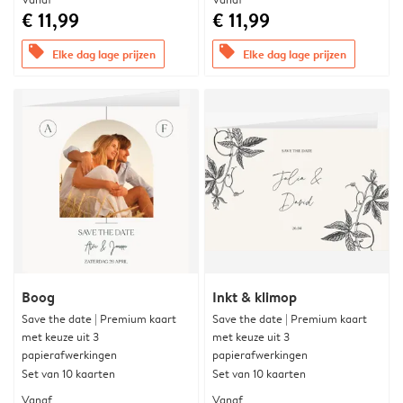
€ 11,99
€ 11,99
offers
offers
Elke dag lage prijzen
Elke dag lage prijzen
Boog
Inkt & klimop
Save the date | Premium kaart
Save the date | Premium kaart
met keuze uit 3
met keuze uit 3
papierafwerkingen
papierafwerkingen
Set van 10 kaarten
Set van 10 kaarten
Vanaf
Vanaf