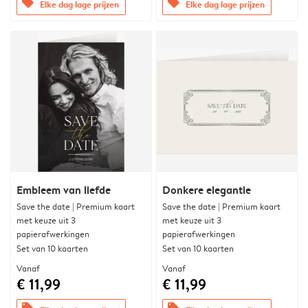
offers
offers
Elke dag lage prijzen
Elke dag lage prijzen
Embleem van liefde
Donkere elegantie
Save the date | Premium kaart
Save the date | Premium kaart
met keuze uit 3
met keuze uit 3
papierafwerkingen
papierafwerkingen
Set van 10 kaarten
Set van 10 kaarten
Vanaf
Vanaf
€ 11,99
€ 11,99