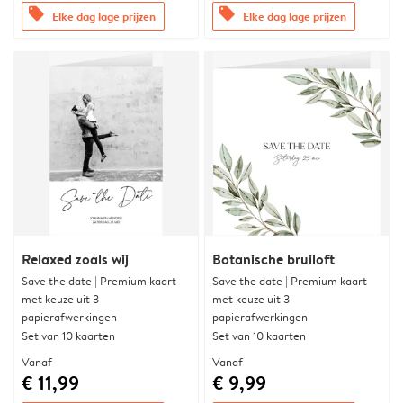
offers
offers
Elke dag lage prijzen
Elke dag lage prijzen
Relaxed zoals wij
Botanische bruiloft
Save the date | Premium kaart
Save the date | Premium kaart
met keuze uit 3
met keuze uit 3
papierafwerkingen
papierafwerkingen
Set van 10 kaarten
Set van 10 kaarten
Vanaf
Vanaf
€ 11,99
€ 9,99