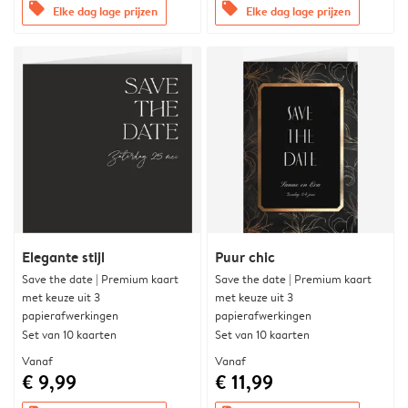
offers
offers
Elke dag lage prijzen
Elke dag lage prijzen
Elegante stijl
Puur chic
Save the date | Premium kaart
Save the date | Premium kaart
met keuze uit 3
met keuze uit 3
papierafwerkingen
papierafwerkingen
Set van 10 kaarten
Set van 10 kaarten
Vanaf
Vanaf
€ 9,99
€ 11,99