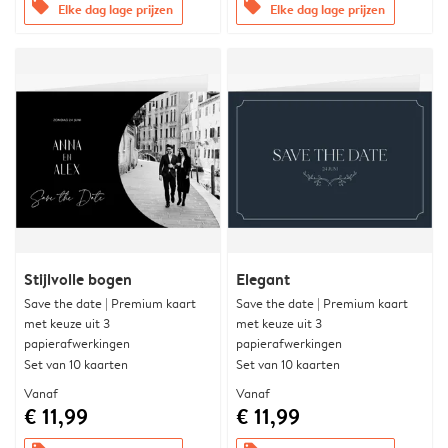
offers
offers
Elke dag lage prijzen
Elke dag lage prijzen
Stijlvolle bogen
Elegant
Save the date | Premium kaart
Save the date | Premium kaart
met keuze uit 3
met keuze uit 3
papierafwerkingen
papierafwerkingen
Set van 10 kaarten
Set van 10 kaarten
Vanaf
Vanaf
€ 11,99
€ 11,99