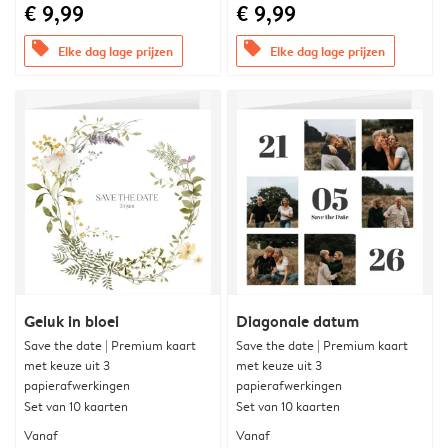
€ 9,99
€ 9,99
offers
offers
Elke dag lage prijzen
Elke dag lage prijzen
Geluk in bloei
Diagonale datum
Save the date | Premium kaart
Save the date | Premium kaart
met keuze uit 3
met keuze uit 3
papierafwerkingen
papierafwerkingen
Set van 10 kaarten
Set van 10 kaarten
Vanaf
Vanaf