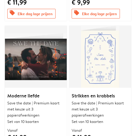
€ 11,99
€ 9,99
offers
offers
Elke dag lage prijzen
Elke dag lage prijzen
Moderne liefde
Strikken en krabbels
Save the date | Premium kaart
Save the date | Premium kaart
met keuze uit 3
met keuze uit 3
papierafwerkingen
papierafwerkingen
Set van 10 kaarten
Set van 10 kaarten
Vanaf
Vanaf