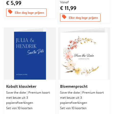
€ 5,99
Vanaf
€ 11,99
offers
Elke dag lage prijzen
offers
Elke dag lage prijzen
Kobalt klassieker
Bloemenpracht
Save the date | Premium kaart
Save the date | Premium kaart
met keuze uit 3
met keuze uit 3
papierafwerkingen
papierafwerkingen
Set van 10 kaarten
Set van 10 kaarten