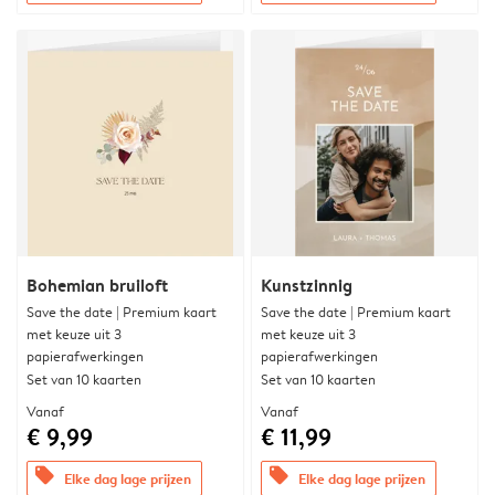
Bohemian bruiloft
Kunstzinnig
Save the date | Premium kaart
Save the date | Premium kaart
met keuze uit 3
met keuze uit 3
papierafwerkingen
papierafwerkingen
Set van 10 kaarten
Set van 10 kaarten
Vanaf
Vanaf
€ 9,99
€ 11,99
offers
offers
Elke dag lage prijzen
Elke dag lage prijzen