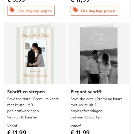
offers
offers
Elke dag lage prijzen
Elke dag lage prijzen
Schrift en strepen
Elegant schrift
Save the date | Premium kaart
Save the date | Premium kaart
met keuze uit 3
met keuze uit 3
papierafwerkingen
papierafwerkingen
Set van 10 kaarten
Set van 10 kaarten
Vanaf
Vanaf
€ 11,99
€ 11,99