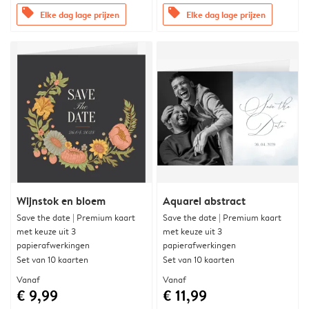
offers
offers
Elke dag lage prijzen
Elke dag lage prijzen
Wijnstok en bloem
Aquarel abstract
Save the date | Premium kaart
Save the date | Premium kaart
met keuze uit 3
met keuze uit 3
papierafwerkingen
papierafwerkingen
Set van 10 kaarten
Set van 10 kaarten
Vanaf
Vanaf
€ 9,99
€ 11,99