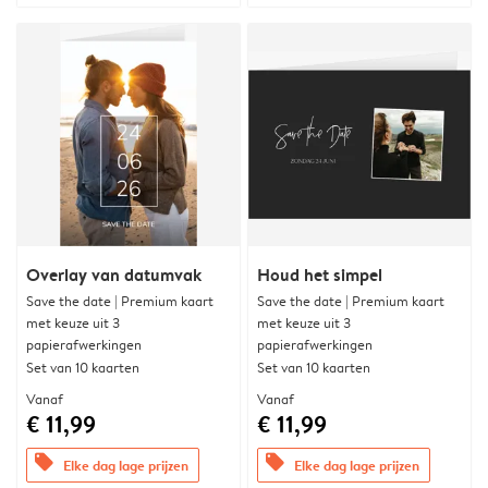
Overlay van datumvak
Houd het simpel
Save the date | Premium kaart
Save the date | Premium kaart
met keuze uit 3
met keuze uit 3
papierafwerkingen
papierafwerkingen
Set van 10 kaarten
Set van 10 kaarten
Vanaf
Vanaf
€ 11,99
€ 11,99
offers
offers
Elke dag lage prijzen
Elke dag lage prijzen