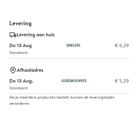
Levering
delivery_standard_v2
Levering aan huis
Do 13 Aug
€ 6,29
SNELSTE
Standaard
marker-pin
Afhaaladres
Do 13 Aug.
€ 5,29
GOEDKOOPSTE
Standaard
Als je meerdere producten bestelt, kunnen de leveringstijden
veranderen.