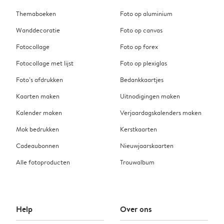
Themaboeken
Foto op aluminium
Wanddecoratie
Foto op canvas
Fotocollage
Foto op forex
Fotocollage met lijst
Foto op plexiglas
Foto’s afdrukken
Bedankkaartjes
Kaarten maken
Uitnodigingen maken
Kalender maken
Verjaardagskalenders maken
Mok bedrukken
Kerstkaarten
Cadeaubonnen
Nieuwjaarskaarten
Alle fotoproducten
Trouwalbum
Help
Over ons