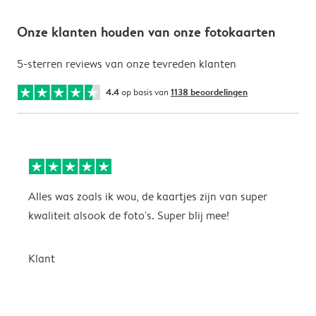
Onze klanten houden van onze fotokaarten
5-sterren reviews van onze tevreden klanten
4.4
op basis van
1138 beoordelingen
Alles was zoals ik wou, de kaartjes zijn van super
W
kwaliteit alsook de foto's. Super blij mee!
t
j
t
Klant