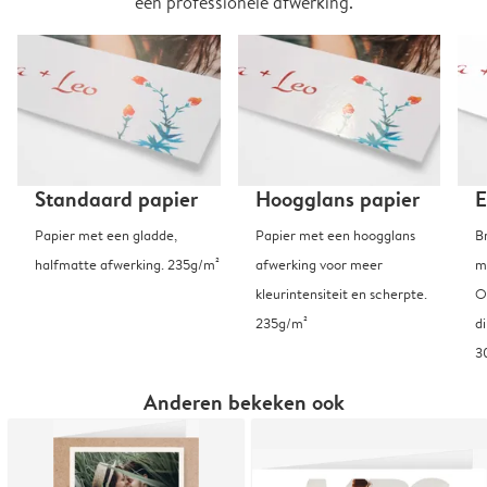
een professionele afwerking.
Standaard papier
Hoogglans papier
E
Papier met een gladde,
Papier met een hoogglans
B
halfmatte afwerking. 235g/m²
afwerking voor meer
m
kleurintensiteit en scherpte.
O
235g/m²
d
3
Anderen bekeken ook