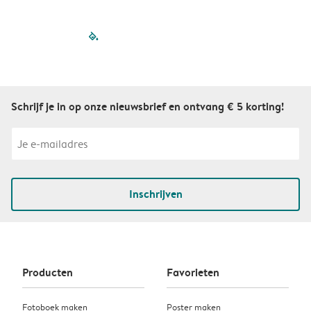
filled-pagination
outlined-paginatio
outlined-paginat
outlined-pagin
outlined-pag
outlined-p
Schrijf je in op onze nieuwsbrief en ontvang € 5 korting!
Inschrijven
Producten
Favorieten
Fotoboek maken
Poster maken