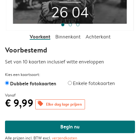
Voorkant
Binnenkant
Achterkant
Voorbestemd
Set van 10 kaarten inclusief witte enveloppen
Kies een kaartsoort:
Dubbele fotokaarten
Enkele fotokaarten
Vanaf
€ 9,99
offers
Elke dag lage prijzen
Begin nu
Alle prijzen incl. BTW excl.
verzendkosten