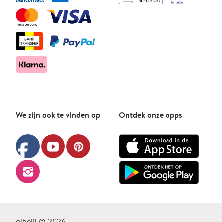
We zijn ook te vinden op
Ontdek onze apps
facebook
youtube
pinterest
instagram
albelli © 2026