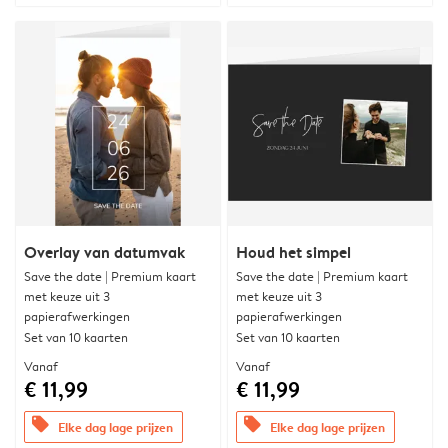
Overlay van datumvak
Houd het simpel
Save the date | Premium kaart
Save the date | Premium kaart
met keuze uit 3
met keuze uit 3
papierafwerkingen
papierafwerkingen
Set van 10 kaarten
Set van 10 kaarten
Vanaf
Vanaf
€ 11,99
€ 11,99
offers
offers
Elke dag lage prijzen
Elke dag lage prijzen