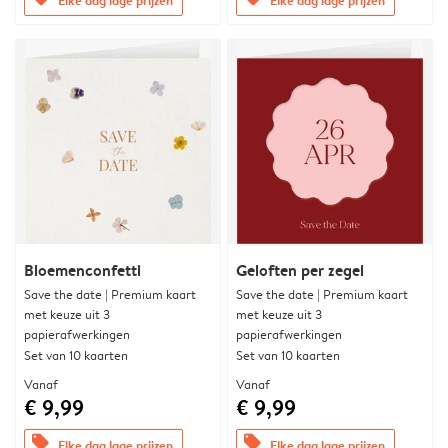
Bloemenconfetti
Geloften per zegel
Save the date | Premium kaart
Save the date | Premium kaart
met keuze uit 3
met keuze uit 3
papierafwerkingen
papierafwerkingen
Set van 10 kaarten
Set van 10 kaarten
Vanaf
Vanaf
€ 9,99
€ 9,99
offers
offers
Elke dag lage prijzen
Elke dag lage prijzen