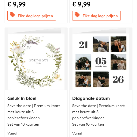
€ 9,99
€ 9,99
offers
offers
Elke dag lage prijzen
Elke dag lage prijzen
Geluk in bloei
Diagonale datum
Save the date | Premium kaart
Save the date | Premium kaart
met keuze uit 3
met keuze uit 3
papierafwerkingen
papierafwerkingen
Set van 10 kaarten
Set van 10 kaarten
Vanaf
Vanaf