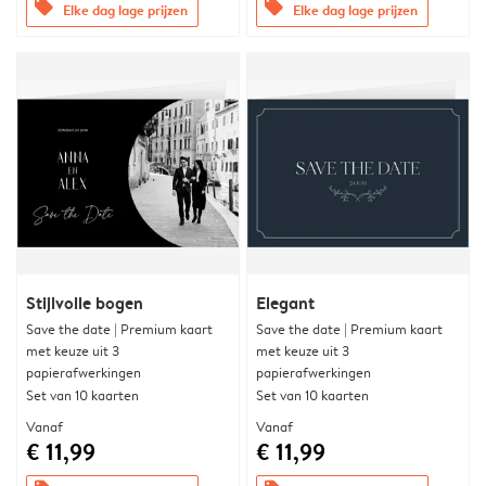
offers
offers
Elke dag lage prijzen
Elke dag lage prijzen
Stijlvolle bogen
Elegant
Save the date | Premium kaart
Save the date | Premium kaart
met keuze uit 3
met keuze uit 3
papierafwerkingen
papierafwerkingen
Set van 10 kaarten
Set van 10 kaarten
Vanaf
Vanaf
€ 11,99
€ 11,99