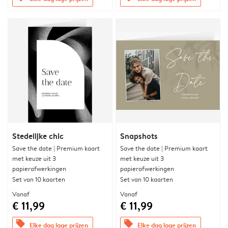
Stedelijke chic
Snapshots
Save the date | Premium kaart
Save the date | Premium kaart
met keuze uit 3
met keuze uit 3
papierafwerkingen
papierafwerkingen
Set van 10 kaarten
Set van 10 kaarten
Vanaf
Vanaf
€ 11,99
€ 11,99
offers
offers
Elke dag lage prijzen
Elke dag lage prijzen