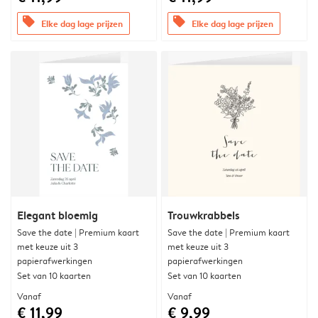
offers
offers
Elke dag lage prijzen
Elke dag lage prijzen
Elegant bloemig
Trouwkrabbels
Save the date | Premium kaart
Save the date | Premium kaart
met keuze uit 3
met keuze uit 3
papierafwerkingen
papierafwerkingen
Set van 10 kaarten
Set van 10 kaarten
Vanaf
Vanaf
€ 11,99
€ 9,99