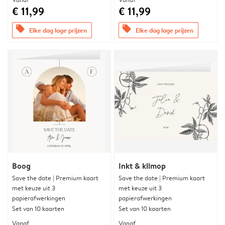
€ 11,99
€ 11,99
offers
offers
Elke dag lage prijzen
Elke dag lage prijzen
Boog
Inkt & klimop
Save the date | Premium kaart
Save the date | Premium kaart
met keuze uit 3
met keuze uit 3
papierafwerkingen
papierafwerkingen
Set van 10 kaarten
Set van 10 kaarten
Vanaf
Vanaf