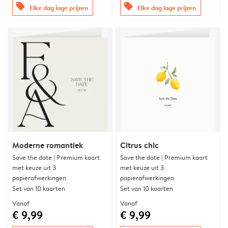
offers
offers
Elke dag lage prijzen
Elke dag lage prijzen
Moderne romantiek
Citrus chic
Save the date | Premium kaart
Save the date | Premium kaart
met keuze uit 3
met keuze uit 3
papierafwerkingen
papierafwerkingen
Set van 10 kaarten
Set van 10 kaarten
Vanaf
Vanaf
€ 9,99
€ 9,99