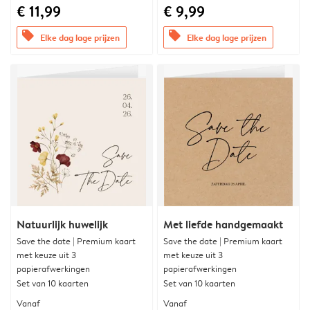
€ 11,99
€ 9,99
offers
offers
Elke dag lage prijzen
Elke dag lage prijzen
Natuurlijk huwelijk
Met liefde handgemaakt
Save the date | Premium kaart
Save the date | Premium kaart
met keuze uit 3
met keuze uit 3
papierafwerkingen
papierafwerkingen
Set van 10 kaarten
Set van 10 kaarten
Vanaf
Vanaf