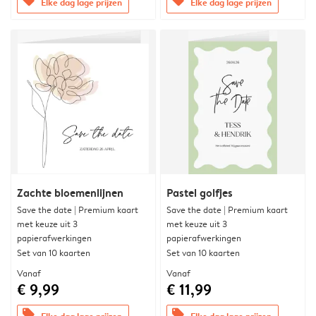
offers
offers
Elke dag lage prijzen
Elke dag lage prijzen
Zachte bloemenlijnen
Pastel golfjes
Save the date | Premium kaart
Save the date | Premium kaart
met keuze uit 3
met keuze uit 3
papierafwerkingen
papierafwerkingen
Set van 10 kaarten
Set van 10 kaarten
Vanaf
Vanaf
€ 9,99
€ 11,99
offers
offers
Elke dag lage prijzen
Elke dag lage prijzen