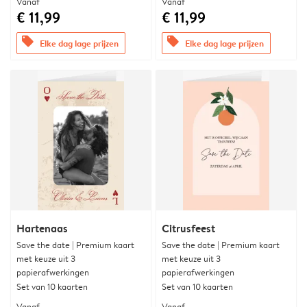
Vanaf
Vanaf
€ 11,99
€ 11,99
offers
offers
Elke dag lage prijzen
Elke dag lage prijzen
Hartenaas
Citrusfeest
Save the date | Premium kaart
Save the date | Premium kaart
met keuze uit 3
met keuze uit 3
papierafwerkingen
papierafwerkingen
Set van 10 kaarten
Set van 10 kaarten
Vanaf
Vanaf