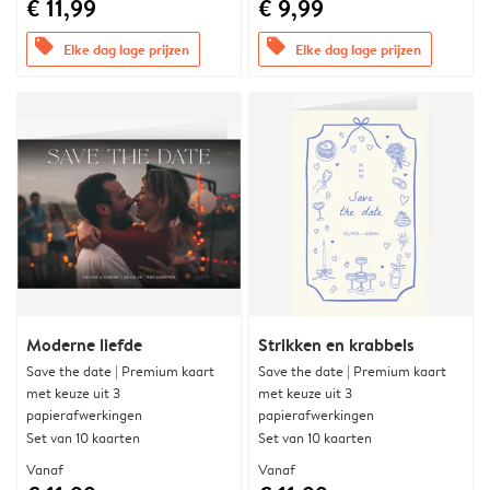
€ 11,99
€ 9,99
offers
offers
Elke dag lage prijzen
Elke dag lage prijzen
Moderne liefde
Strikken en krabbels
Save the date | Premium kaart
Save the date | Premium kaart
met keuze uit 3
met keuze uit 3
papierafwerkingen
papierafwerkingen
Set van 10 kaarten
Set van 10 kaarten
Vanaf
Vanaf