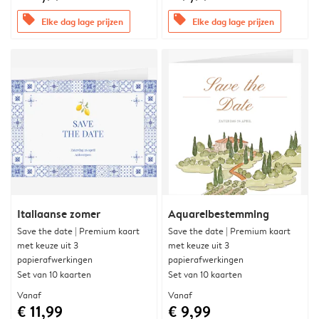
offers
offers
Elke dag lage prijzen
Elke dag lage prijzen
Italiaanse zomer
Aquarelbestemming
Save the date | Premium kaart
Save the date | Premium kaart
met keuze uit 3
met keuze uit 3
papierafwerkingen
papierafwerkingen
Set van 10 kaarten
Set van 10 kaarten
Vanaf
Vanaf
€ 11,99
€ 9,99