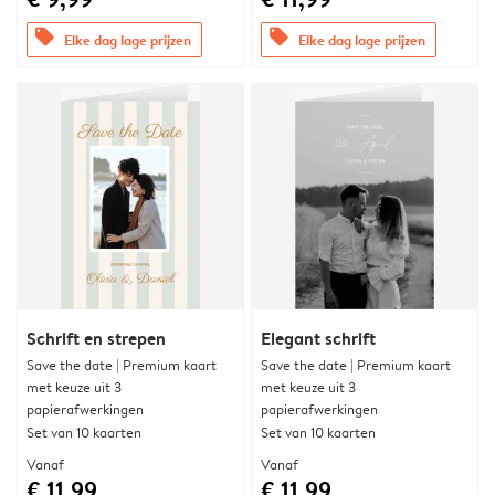
offers
offers
Elke dag lage prijzen
Elke dag lage prijzen
Schrift en strepen
Elegant schrift
Save the date | Premium kaart
Save the date | Premium kaart
met keuze uit 3
met keuze uit 3
papierafwerkingen
papierafwerkingen
Set van 10 kaarten
Set van 10 kaarten
Vanaf
Vanaf
€ 11,99
€ 11,99