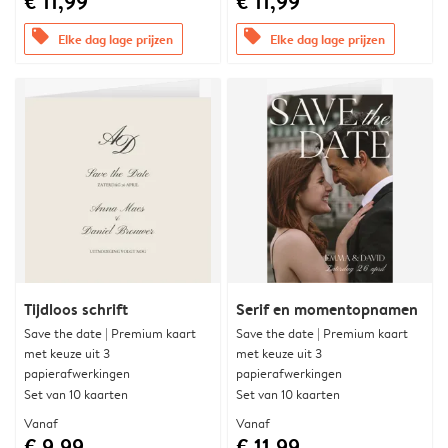
€ 11,99
€ 11,99
offers
offers
Elke dag lage prijzen
Elke dag lage prijzen
Tijdloos schrift
Serif en momentopnamen
Save the date | Premium kaart
Save the date | Premium kaart
met keuze uit 3
met keuze uit 3
papierafwerkingen
papierafwerkingen
Set van 10 kaarten
Set van 10 kaarten
Vanaf
Vanaf
€ 9,99
€ 11,99