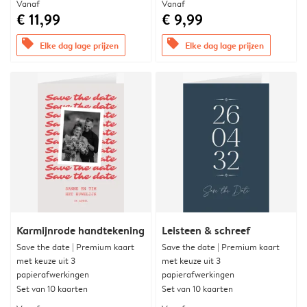
Vanaf
Vanaf
€ 11,99
€ 9,99
offers
offers
Elke dag lage prijzen
Elke dag lage prijzen
Karmijnrode handtekening
Leisteen & schreef
Save the date | Premium kaart
Save the date | Premium kaart
met keuze uit 3
met keuze uit 3
papierafwerkingen
papierafwerkingen
Set van 10 kaarten
Set van 10 kaarten