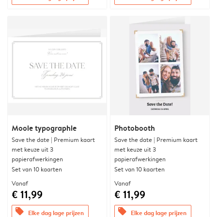
Mooie typographie
Photobooth
Save the date | Premium kaart
Save the date | Premium kaart
met keuze uit 3
met keuze uit 3
papierafwerkingen
papierafwerkingen
Set van 10 kaarten
Set van 10 kaarten
Vanaf
Vanaf
€ 11,99
€ 11,99
offers
offers
Elke dag lage prijzen
Elke dag lage prijzen