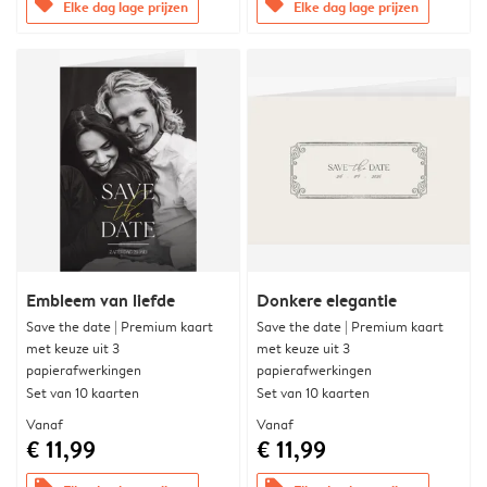
offers
offers
Elke dag lage prijzen
Elke dag lage prijzen
Embleem van liefde
Donkere elegantie
Save the date | Premium kaart
Save the date | Premium kaart
met keuze uit 3
met keuze uit 3
papierafwerkingen
papierafwerkingen
Set van 10 kaarten
Set van 10 kaarten
Vanaf
Vanaf
€ 11,99
€ 11,99