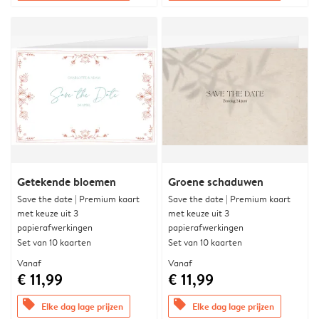
Getekende bloemen
Groene schaduwen
Save the date | Premium kaart
Save the date | Premium kaart
met keuze uit 3
met keuze uit 3
papierafwerkingen
papierafwerkingen
Set van 10 kaarten
Set van 10 kaarten
Vanaf
Vanaf
€ 11,99
€ 11,99
offers
offers
Elke dag lage prijzen
Elke dag lage prijzen