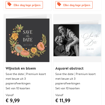
offers
offers
Elke dag lage prijzen
Elke dag lage prijzen
Wijnstok en bloem
Aquarel abstract
Save the date | Premium kaart
Save the date | Premium kaart
met keuze uit 3
met keuze uit 3
papierafwerkingen
papierafwerkingen
Set van 10 kaarten
Set van 10 kaarten
Vanaf
Vanaf
€ 9,99
€ 11,99