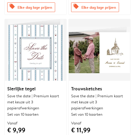
offers
offers
Elke dag lage prijzen
Elke dag lage prijzen
Sierlijke tegel
Trouwsketches
Save the date | Premium kaart
Save the date | Premium kaart
met keuze uit 3
met keuze uit 3
papierafwerkingen
papierafwerkingen
Set van 10 kaarten
Set van 10 kaarten
Vanaf
Vanaf
€ 9,99
€ 11,99