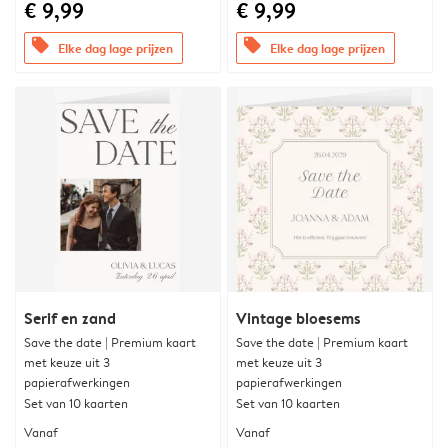
€ 9,99
€ 9,99
offers
offers
Elke dag lage prijzen
Elke dag lage prijzen
Serif en zand
Vintage bloesems
Save the date | Premium kaart
Save the date | Premium kaart
met keuze uit 3
met keuze uit 3
papierafwerkingen
papierafwerkingen
Set van 10 kaarten
Set van 10 kaarten
Vanaf
Vanaf