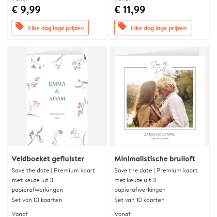
€ 9,99
€ 11,99
offers
offers
Elke dag lage prijzen
Elke dag lage prijzen
Veldboeket gefluister
Minimalistische bruiloft
Save the date | Premium kaart
Save the date | Premium kaart
met keuze uit 3
met keuze uit 3
papierafwerkingen
papierafwerkingen
Set van 10 kaarten
Set van 10 kaarten
Vanaf
Vanaf