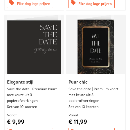
offers
offers
Elke dag lage prijzen
Elke dag lage prijzen
Elegante stijl
Puur chic
Save the date | Premium kaart
Save the date | Premium kaart
met keuze uit 3
met keuze uit 3
papierafwerkingen
papierafwerkingen
Set van 10 kaarten
Set van 10 kaarten
Vanaf
Vanaf
€ 9,99
€ 11,99