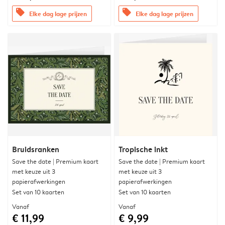
offers
offers
Elke dag lage prijzen
Elke dag lage prijzen
Bruidsranken
Tropische inkt
Save the date | Premium kaart
Save the date | Premium kaart
met keuze uit 3
met keuze uit 3
papierafwerkingen
papierafwerkingen
Set van 10 kaarten
Set van 10 kaarten
Vanaf
Vanaf
€ 11,99
€ 9,99