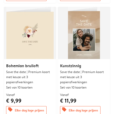
Bohemian bruiloft
Kunstzinnig
Save the date | Premium kaart
Save the date | Premium kaart
met keuze uit 3
met keuze uit 3
papierafwerkingen
papierafwerkingen
Set van 10 kaarten
Set van 10 kaarten
Vanaf
Vanaf
€ 9,99
€ 11,99
offers
offers
Elke dag lage prijzen
Elke dag lage prijzen