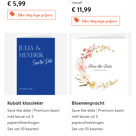
€ 5,99
Vanaf
€ 11,99
offers
Elke dag lage prijzen
offers
Elke dag lage prijzen
Kobalt klassieker
Bloemenpracht
Save the date | Premium kaart
Save the date | Premium kaart
met keuze uit 3
met keuze uit 3
papierafwerkingen
papierafwerkingen
Set van 10 kaarten
Set van 10 kaarten