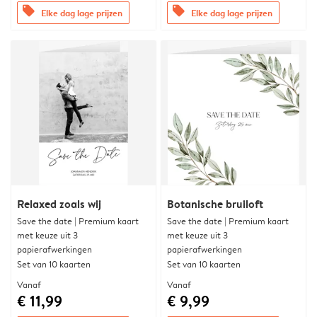
offers
offers
Elke dag lage prijzen
Elke dag lage prijzen
Relaxed zoals wij
Botanische bruiloft
Save the date | Premium kaart
Save the date | Premium kaart
met keuze uit 3
met keuze uit 3
papierafwerkingen
papierafwerkingen
Set van 10 kaarten
Set van 10 kaarten
Vanaf
Vanaf
€ 11,99
€ 9,99