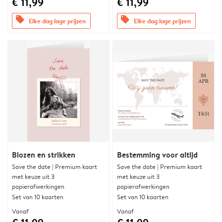
€ 11,99
€ 11,99
offers
offers
Elke dag lage prijzen
Elke dag lage prijzen
Blozen en strikken
Bestemming voor altijd
Save the date | Premium kaart
Save the date | Premium kaart
met keuze uit 3
met keuze uit 3
papierafwerkingen
papierafwerkingen
Set van 10 kaarten
Set van 10 kaarten
Vanaf
Vanaf