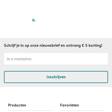
filled-pagination
outlined-paginatio
outlined-paginat
outlined-pagin
outlined-pag
outlined-p
Schrijf je in op onze nieuwsbrief en ontvang € 5 korting!
Inschrijven
Producten
Favorieten