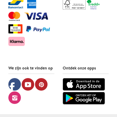
We zijn ook te vinden op
Ontdek onze apps
facebook
youtube
pinterest
instagram