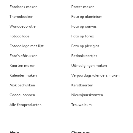
Fotoboek maken
Poster maken
Themaboeken
Foto op aluminium
Wanddecoratie
Foto op canvas
Fotocollage
Foto op forex
Fotocollage met lijst
Foto op plexiglas
Foto’s afdrukken
Bedankkaartjes
Kaarten maken
Uitnodigingen maken
Kalender maken
Verjaardagskalenders maken
Mok bedrukken
Kerstkaarten
Cadeaubonnen
Nieuwjaarskaarten
Alle fotoproducten
Trouwalbum
Help
Over ons