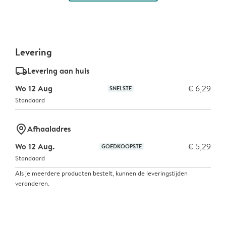
Levering
delivery_standard_v2
Levering aan huis
Wo 12 Aug
€ 6,29
SNELSTE
Standaard
marker-pin
Afhaaladres
Wo 12 Aug.
€ 5,29
GOEDKOOPSTE
Standaard
Als je meerdere producten bestelt, kunnen de leveringstijden
veranderen.