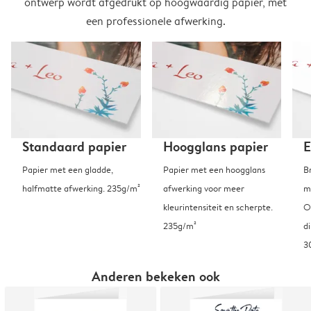
ontwerp wordt afgedrukt op hoogwaardig papier, met
een professionele afwerking.
Standaard papier
Hoogglans papier
E
Papier met een gladde,
Papier met een hoogglans
B
halfmatte afwerking. 235g/m²
afwerking voor meer
m
kleurintensiteit en scherpte.
O
235g/m²
d
3
Anderen bekeken ook