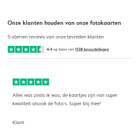
Onze klanten houden van onze fotokaarten
5-sterren reviews van onze tevreden klanten
4.4
op basis van
1138 beoordelingen
Alles was zoals ik wou, de kaartjes zijn van super
W
kwaliteit alsook de foto's. Super blij mee!
t
j
t
Klant