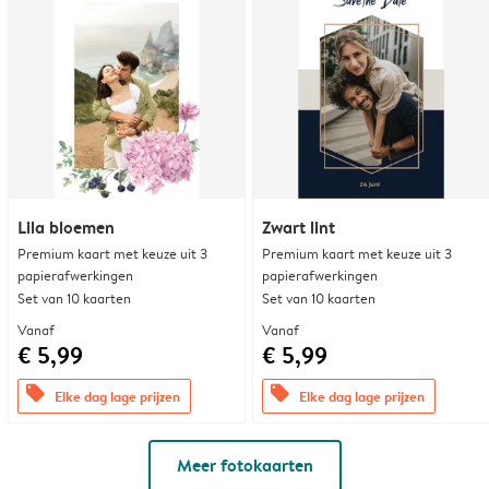
Lila bloemen
Zwart lint
Premium kaart met keuze uit 3
Premium kaart met keuze uit 3
papierafwerkingen
papierafwerkingen
Set van 10 kaarten
Set van 10 kaarten
Vanaf
Vanaf
€ 5,99
€ 5,99
offers
offers
Elke dag lage prijzen
Elke dag lage prijzen
Meer fotokaarten