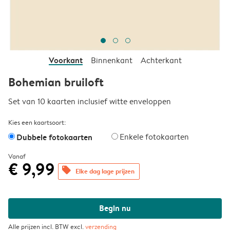
Voorkant
Binnenkant
Achterkant
Bohemian bruiloft
Set van 10 kaarten inclusief witte enveloppen
Kies een kaartsoort:
Dubbele fotokaarten
Enkele fotokaarten
Vanaf
€ 9,99
offers
Elke dag lage prijzen
Begin nu
Alle prijzen incl. BTW excl.
verzending