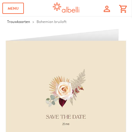
profile
shopping_cart
MENU
Trouwkaarten
Bohemian bruiloft