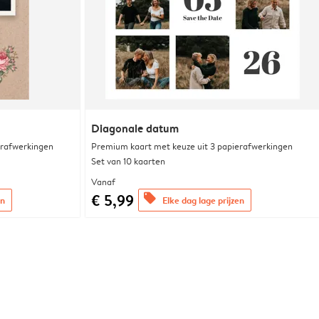
Diagonale datum
erafwerkingen
Premium kaart met keuze uit 3 papierafwerkingen
Set van 10 kaarten
Vanaf
€ 5,99
offers
en
Elke dag lage prijzen