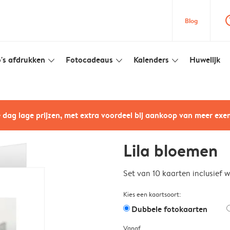
question
Blog
's afdrukken
Fotocadeaus
Kalenders
Huwelijk
slim_arrow_down
slim_arrow_down
slim_arrow_down
e dag lage prijzen, met extra voordeel bij aankoop van meer ex
Lila bloemen
Set van 10 kaarten inclusief 
Kies een kaartsoort:
Dubbele fotokaarten
Vanaf