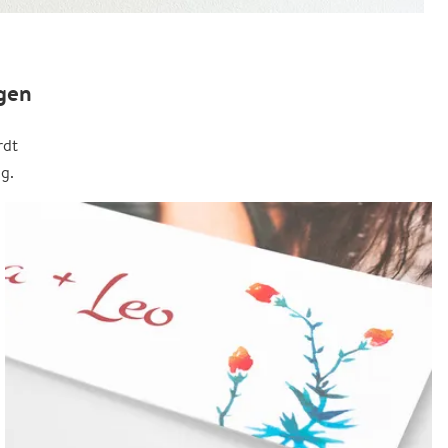
gen
rdt
g.