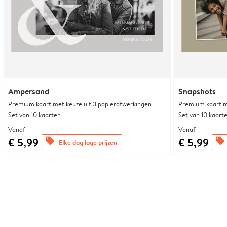
Ampersand
Snapshots
Premium kaart met keuze uit 3 papierafwerkingen
Premium kaart m
Set van 10 kaarten
Set van 10 kaart
Vanaf
Vanaf
€ 5,99
€ 5,99
offers
offers
Elke dag lage prijzen