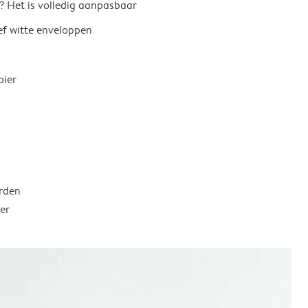
? Het is volledig aanpasbaar
ief witte enveloppen
pier
rden
er