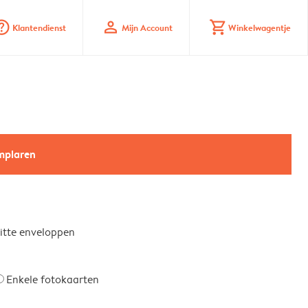
_mark_circle
profile
shopping_cart
Klantendienst
Mijn Account
Winkelwagentje
emplaren
witte enveloppen
Enkele fotokaarten