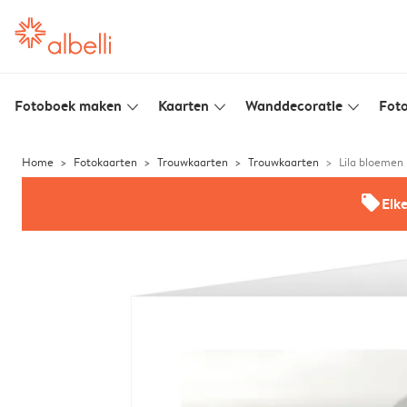
Fotoboek maken
Kaarten
Wanddecoratie
Foto
slim_arrow_down
slim_arrow_down
slim_arrow_down
Home
Fotokaarten
Trouwkaarten
Trouwkaarten
Lila bloemen
offers
Elk