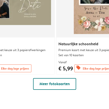
Natuurlijke schoonheid
et keuze uit 3 papierafwerkingen
Premium kaart met keuze uit 3 papi
en
Set van 10 kaarten
Vanaf
€ 5,99
offers
Elke dag lage prijzen
Elke dag lage prijz
Meer fotokaarten