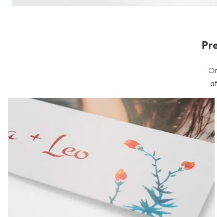
Pr
On
a