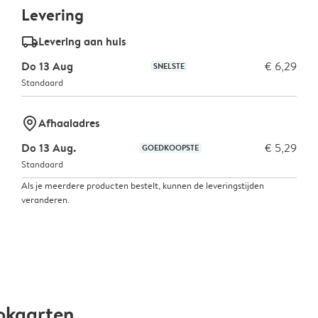
Levering
delivery_standard_v2
Levering aan huis
Do 13 Aug
€ 6,29
SNELSTE
Standaard
marker-pin
Afhaaladres
Do 13 Aug.
€ 5,29
GOEDKOOPSTE
Standaard
Als je meerdere producten bestelt, kunnen de leveringstijden
veranderen.
okaarten