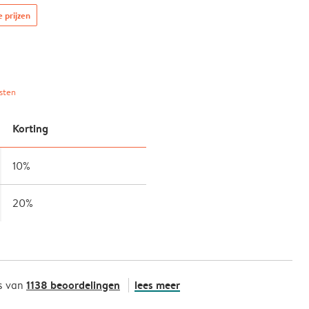
e prijzen
sten
Korting
10%
20%
1138 beoordelingen
lees meer
s van