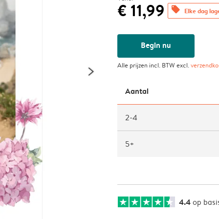
€ 11,99
offers
Elke dag lag
Begin nu
Alle prijzen incl. BTW excl.
verzendko
Aantal
2-4
5+
4.4
op basi