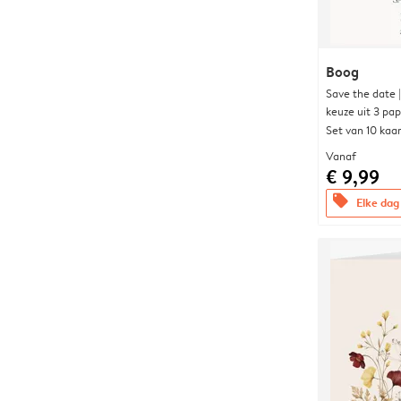
Boog
Save the date 
keuze uit 3 pa
Set van 10 kaa
Vanaf
€ 9,99
offers
Elke dag 