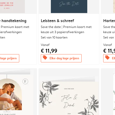
e handtekening
Leisteen & schreef
Harte
| Premium kaart met
Save the date | Premium kaart met
Save th
pierafwerkingen
keuze uit 3 papierafwerkingen
keuze u
rten
Set van 10 kaarten
Set van
Vanaf
Vanaf
€ 11,99
€ 11,
offers
offers
lage prijzen
Elke dag lage prijzen
El