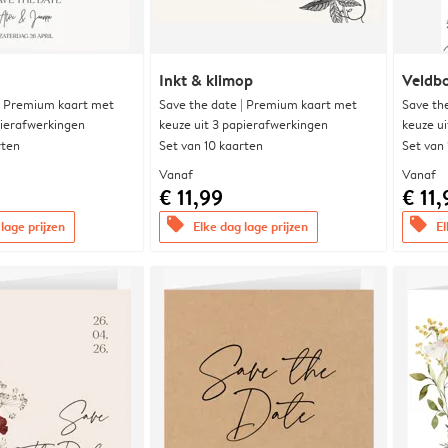
Inkt & klimop
Veldbo
| Premium kaart met
Save the date | Premium kaart met
Save th
pierafwerkingen
keuze uit 3 papierafwerkingen
keuze u
rten
Set van 10 kaarten
Set van
Vanaf
Vanaf
€ 11,99
€ 11,
offers
offers
lage prijzen
Elke dag lage prijzen
El