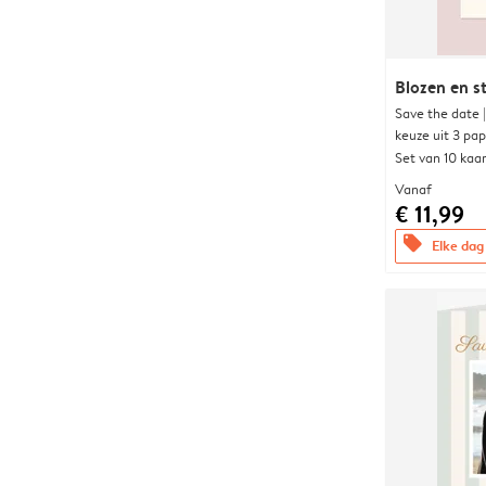
Blozen en s
Save the date 
keuze uit 3 pa
Set van 10 kaa
Vanaf
€ 11,99
offers
Elke dag 