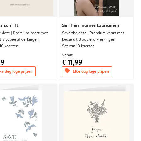
s schrift
Serif en momentopnamen
e date | Premium kaart met
Save the date | Premium kaart met
it 3 papierafwerkingen
keuze uit 3 papierafwerkingen
 10 kaarten
Set van 10 kaarten
Vanaf
99
€ 11,99
offers
ke dag lage prijzen
Elke dag lage prijzen