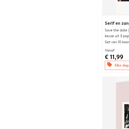
Serif en za
Save the date 
keuze uit 3 pa
Set van 10 kaa
Vanaf
€ 11,99
offers
Elke dag 