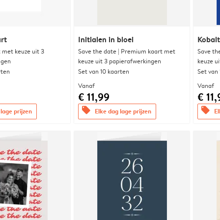
rt
Initialen in bloei
Kobalt
met keuze uit 3
Save the date | Premium kaart met
Save th
ngen
keuze uit 3 papierafwerkingen
keuze u
rten
Set van 10 kaarten
Set van
Vanaf
Vanaf
€ 11,99
€ 11,
offers
offers
lage prijzen
Elke dag lage prijzen
El