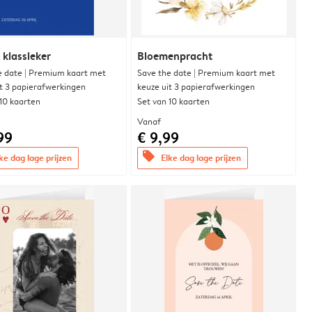
 klassieker
Bloemenpracht
e date | Premium kaart met
Save the date | Premium kaart met
it 3 papierafwerkingen
keuze uit 3 papierafwerkingen
 10 kaarten
Set van 10 kaarten
Vanaf
99
€ 9,99
offers
ke dag lage prijzen
Elke dag lage prijzen