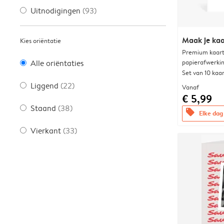
Uitnodigingen
(93)
Maak je kaa
Kies oriëntatie
Premium kaart 
papierafwerki
Alle oriëntaties
Set van 10 kaa
Liggend
(22)
Vanaf
€ 5,99
Staand
(38)
offers
Elke dag 
Vierkant
(33)