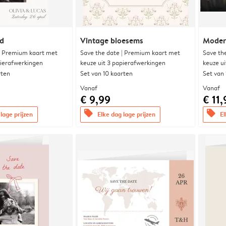
nd
Vintage bloesems
Modern
| Premium kaart met
Save the date | Premium kaart met
Save th
pierafwerkingen
keuze uit 3 papierafwerkingen
keuze u
rten
Set van 10 kaarten
Set van
Vanaf
Vanaf
€ 9,99
€ 11,
offers
offers
lage prijzen
Elke dag lage prijzen
El