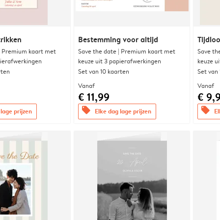
trikken
Bestemming voor altijd
Tijdloo
| Premium kaart met
Save the date | Premium kaart met
Save th
pierafwerkingen
keuze uit 3 papierafwerkingen
keuze u
rten
Set van 10 kaarten
Set van
Vanaf
Vanaf
€ 11,99
€ 9,
offers
offers
lage prijzen
Elke dag lage prijzen
El