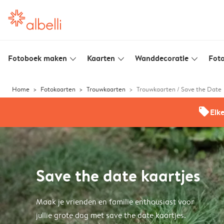
Fotoboek maken
Kaarten
Wanddecoratie
Foto
slim_arrow_down
slim_arrow_down
slim_arrow_down
Home
Fotokaarten
Trouwkaarten
Trouwkaarten / Save the Date
offers
Elk
Save the date kaartjes
Maak je vrienden en familie enthousiast voor
jullie grote dag met save the date kaartjes.