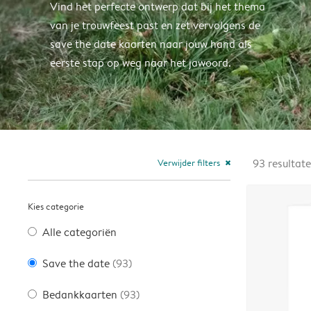
Vind het perfecte ontwerp dat bij het thema
van je trouwfeest past en zet vervolgens de
save the date kaarten naar jouw hand als
eerste stap op weg naar het jawoord.
Verwijder filters
93
resultat
close
Kies categorie
Alle categoriën
Save the date
(93)
Bedankkaarten
(93)