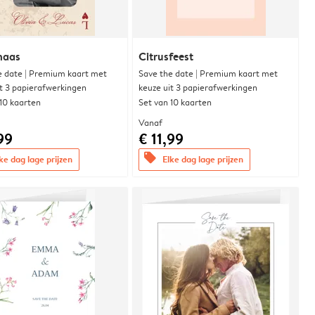
naas
Citrusfeest
e date | Premium kaart met
Save the date | Premium kaart met
it 3 papierafwerkingen
keuze uit 3 papierafwerkingen
 10 kaarten
Set van 10 kaarten
Vanaf
99
€ 11,99
offers
ke dag lage prijzen
Elke dag lage prijzen