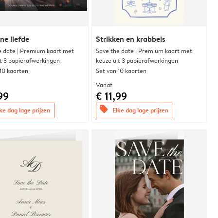
e liefde
Strikken en krabbels
e date | Premium kaart met
Save the date | Premium kaart met
it 3 papierafwerkingen
keuze uit 3 papierafwerkingen
 10 kaarten
Set van 10 kaarten
Vanaf
99
€ 11,99
offers
ke dag lage prijzen
Elke dag lage prijzen