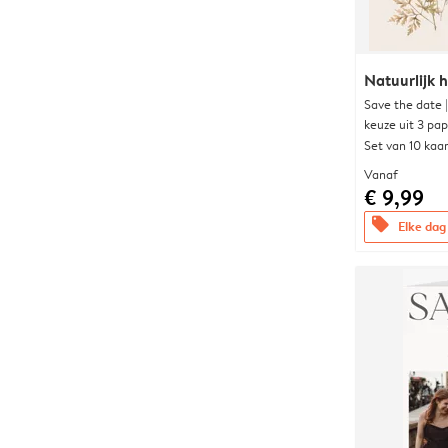
Natuurlijk h
Save the date 
keuze uit 3 pa
Set van 10 kaa
Vanaf
€ 9,99
offers
Elke dag 