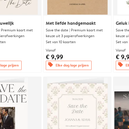
uwelijk
Met liefde handgemaakt
Geluk 
| Premium kaart met
Save the date | Premium kaart met
Save th
pierafwerkingen
keuze uit 3 papierafwerkingen
keuze u
rten
Set van 10 kaarten
Set van
Vanaf
Vanaf
€ 9,99
€ 9,
offers
offers
lage prijzen
Elke dag lage prijzen
El