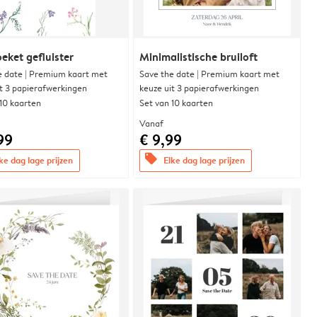
eket gefluister
Minimalistische bruiloft
e date | Premium kaart met
Save the date | Premium kaart met
it 3 papierafwerkingen
keuze uit 3 papierafwerkingen
 10 kaarten
Set van 10 kaarten
Vanaf
99
€ 9,99
offers
ke dag lage prijzen
Elke dag lage prijzen