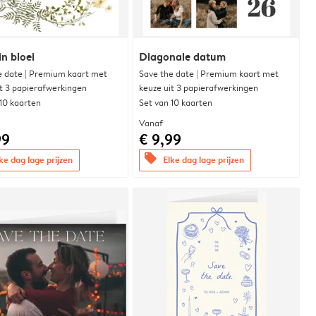
in bloei
Diagonale datum
e date | Premium kaart met
Save the date | Premium kaart met
it 3 papierafwerkingen
keuze uit 3 papierafwerkingen
 10 kaarten
Set van 10 kaarten
Vanaf
99
€ 9,99
offers
ke dag lage prijzen
Elke dag lage prijzen