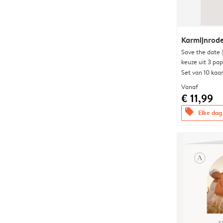
Karmijnrod
Save the date 
keuze uit 3 pa
Set van 10 kaa
Vanaf
€ 11,99
offers
Elke dag 