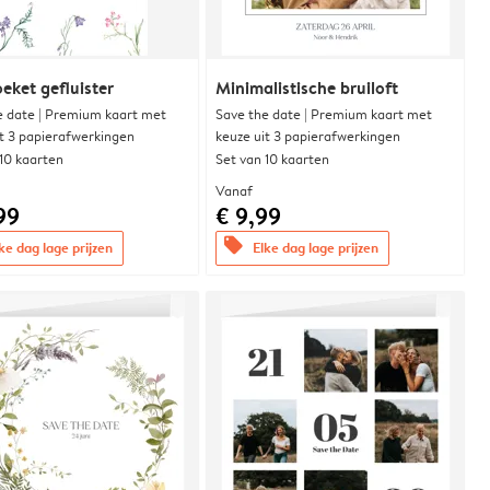
eket gefluister
Minimalistische bruiloft
e date | Premium kaart met
Save the date | Premium kaart met
it 3 papierafwerkingen
keuze uit 3 papierafwerkingen
 10 kaarten
Set van 10 kaarten
Vanaf
99
€ 9,99
offers
ke dag lage prijzen
Elke dag lage prijzen