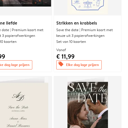
e liefde
Strikken en krabbels
e date | Premium kaart met
Save the date | Premium kaart met
it 3 papierafwerkingen
keuze uit 3 papierafwerkingen
 10 kaarten
Set van 10 kaarten
Vanaf
99
€ 11,99
offers
ke dag lage prijzen
Elke dag lage prijzen