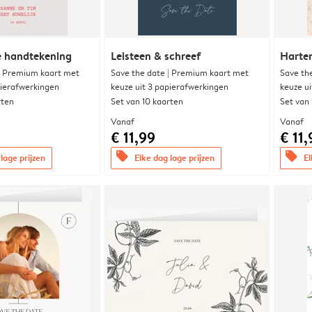
e handtekening
Leisteen & schreef
Harte
| Premium kaart met
Save the date | Premium kaart met
Save th
pierafwerkingen
keuze uit 3 papierafwerkingen
keuze u
rten
Set van 10 kaarten
Set van
Vanaf
Vanaf
€ 11,99
€ 11,
offers
offers
lage prijzen
Elke dag lage prijzen
El