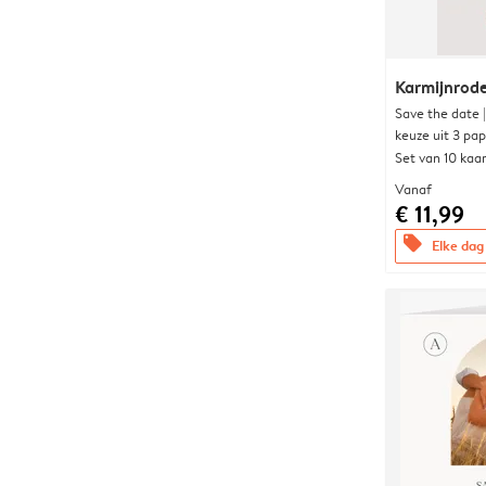
Karmijnrod
Save the date 
keuze uit 3 pa
Set van 10 kaa
Vanaf
€ 11,99
offers
Elke dag 