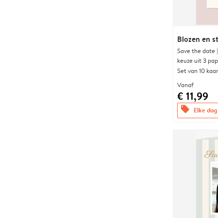
Blozen en s
Save the date 
keuze uit 3 pa
Set van 10 kaa
Vanaf
€ 11,99
offers
Elke dag 