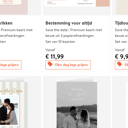
trikken
Bestemming voor altijd
Tijdloo
| Premium kaart met
Save the date | Premium kaart met
Save th
pierafwerkingen
keuze uit 3 papierafwerkingen
keuze u
rten
Set van 10 kaarten
Set van
Vanaf
Vanaf
€ 11,99
€ 9,
offers
offers
lage prijzen
Elke dag lage prijzen
El