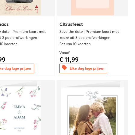
naas
Citrusfeest
e date | Premium kaart met
Save the date | Premium kaart met
it 3 papierafwerkingen
keuze uit 3 papierafwerkingen
 10 kaarten
Set van 10 kaarten
Vanaf
99
€ 11,99
offers
ke dag lage prijzen
Elke dag lage prijzen