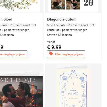
in bloei
Diagonale datum
e date | Premium kaart met
Save the date | Premium kaart met
it 3 papierafwerkingen
keuze uit 3 papierafwerkingen
 10 kaarten
Set van 10 kaarten
Vanaf
99
€ 9,99
offers
ke dag lage prijzen
Elke dag lage prijzen