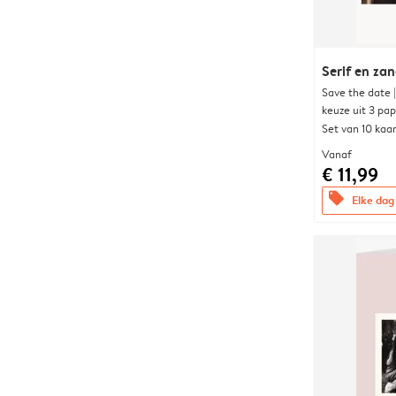
Serif en za
Save the date 
keuze uit 3 pa
Set van 10 kaa
Vanaf
€ 11,99
offers
Elke dag 