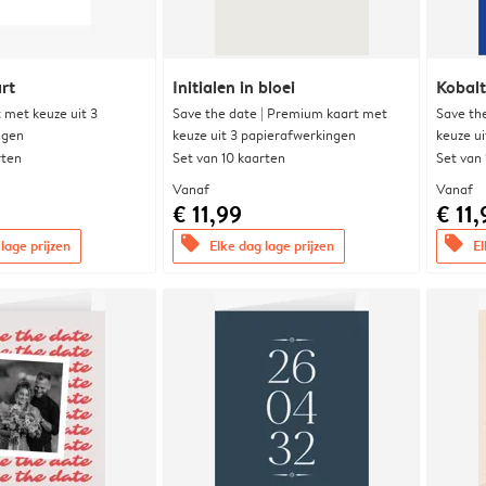
rt
Initialen in bloei
Kobalt
met keuze uit 3
Save the date | Premium kaart met
Save th
ngen
keuze uit 3 papierafwerkingen
keuze u
rten
Set van 10 kaarten
Set van
Vanaf
Vanaf
€ 11,99
€ 11,
offers
offers
lage prijzen
Elke dag lage prijzen
El