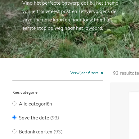
Vind het perfecte ontwerp dat bij het thema
van je trouwfeest past en zet vervolgens de
save the date kaarten naar jouw hand als
eerste stap op weg naar het jawoord.
Verwijder filters
93
resultat
close
Kies categorie
Alle categoriën
Save the date
(93)
Bedankkaarten
(93)