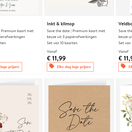
Inkt & klimop
Veldbo
| Premium kaart met
Save the date | Premium kaart met
Save th
pierafwerkingen
keuze uit 3 papierafwerkingen
keuze u
rten
Set van 10 kaarten
Set van
Vanaf
Vanaf
€ 11,99
€ 11,
offers
offers
lage prijzen
Elke dag lage prijzen
El