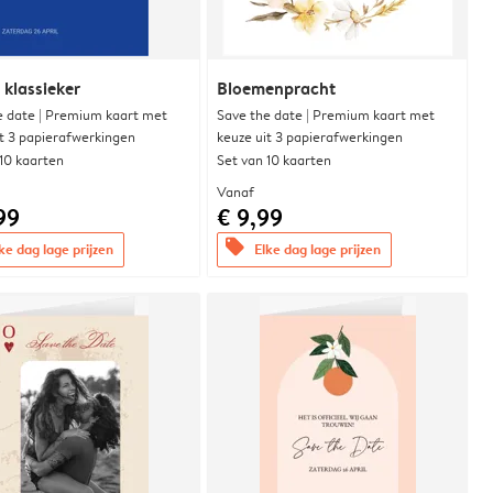
 klassieker
Bloemenpracht
e date | Premium kaart met
Save the date | Premium kaart met
it 3 papierafwerkingen
keuze uit 3 papierafwerkingen
 10 kaarten
Set van 10 kaarten
Vanaf
99
€ 9,99
offers
ke dag lage prijzen
Elke dag lage prijzen