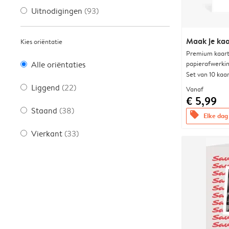
Uitnodigingen
(93)
Maak je kaa
Kies oriëntatie
Premium kaart 
papierafwerki
Alle oriëntaties
Set van 10 kaa
Liggend
(22)
Vanaf
€ 5,99
Staand
(38)
offers
Elke dag 
Vierkant
(33)