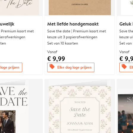
uwelijk
Met liefde handgemaakt
Geluk 
| Premium kaart met
Save the date | Premium kaart met
Save th
pierafwerkingen
keuze uit 3 papierafwerkingen
keuze u
rten
Set van 10 kaarten
Set van
Vanaf
Vanaf
€ 9,99
€ 9,
offers
offers
lage prijzen
Elke dag lage prijzen
El