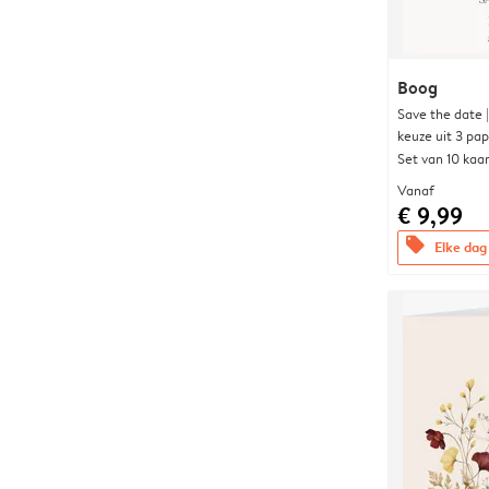
Boog
Save the date 
keuze uit 3 pa
Set van 10 kaa
Vanaf
€ 9,99
offers
Elke dag 