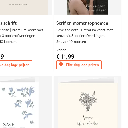
s schrift
Serif en momentopnamen
e date | Premium kaart met
Save the date | Premium kaart met
it 3 papierafwerkingen
keuze uit 3 papierafwerkingen
 10 kaarten
Set van 10 kaarten
Vanaf
99
€ 11,99
offers
ke dag lage prijzen
Elke dag lage prijzen