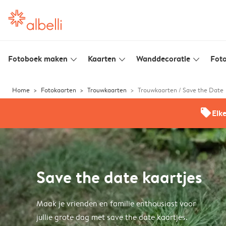
Fotoboek maken
Kaarten
Wanddecoratie
Foto
slim_arrow_down
slim_arrow_down
slim_arrow_down
Home
Fotokaarten
Trouwkaarten
Trouwkaarten / Save the Date
offers
Elk
Save the date kaartjes
Maak je vrienden en familie enthousiast voor
jullie grote dag met save the date kaartjes.