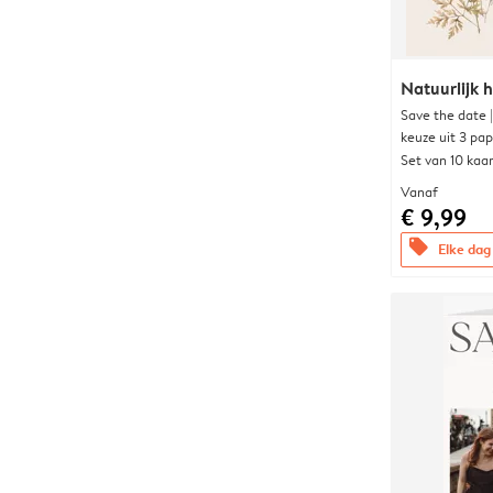
Natuurlijk h
Save the date 
keuze uit 3 pa
Set van 10 kaa
Vanaf
€ 9,99
offers
Elke dag 