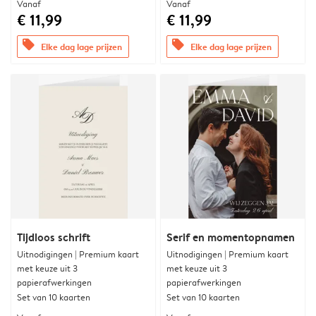
Vanaf
Vanaf
€ 11,99
€ 11,99
offers
offers
Elke dag lage prijzen
Elke dag lage prijzen
Tijdloos schrift
Serif en momentopnamen
Uitnodigingen | Premium kaart
Uitnodigingen | Premium kaart
met keuze uit 3
met keuze uit 3
papierafwerkingen
papierafwerkingen
Set van 10 kaarten
Set van 10 kaarten