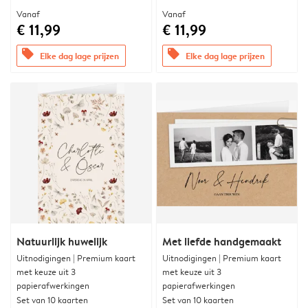
Vanaf
Vanaf
€ 11,99
€ 11,99
offers
offers
Elke dag lage prijzen
Elke dag lage prijzen
Natuurlijk huwelijk
Met liefde handgemaakt
Uitnodigingen | Premium kaart
Uitnodigingen | Premium kaart
met keuze uit 3
met keuze uit 3
papierafwerkingen
papierafwerkingen
Set van 10 kaarten
Set van 10 kaarten