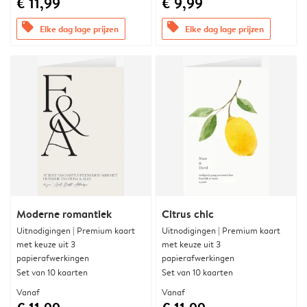
€ 11,99
€ 9,99
offers
offers
Elke dag lage prijzen
Elke dag lage prijzen
Moderne romantiek
Citrus chic
Uitnodigingen | Premium kaart
Uitnodigingen | Premium kaart
met keuze uit 3
met keuze uit 3
papierafwerkingen
papierafwerkingen
Set van 10 kaarten
Set van 10 kaarten
Vanaf
Vanaf