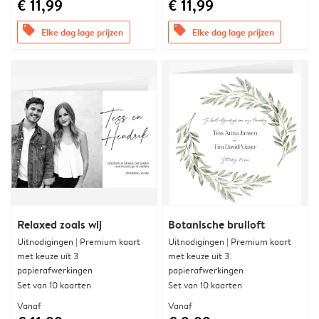
€ 11,99
€ 11,99
offers
offers
Elke dag lage prijzen
Elke dag lage prijzen
Relaxed zoals wij
Botanische bruiloft
Uitnodigingen | Premium kaart
Uitnodigingen | Premium kaart
met keuze uit 3
met keuze uit 3
papierafwerkingen
papierafwerkingen
Set van 10 kaarten
Set van 10 kaarten
Vanaf
Vanaf