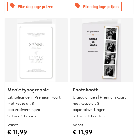
offers
offers
Elke dag lage prijzen
Elke dag lage prijzen
Mooie typographie
Photobooth
Uitnodigingen | Premium kaart
Uitnodigingen | Premium kaart
met keuze uit 3
met keuze uit 3
papierafwerkingen
papierafwerkingen
Set van 10 kaarten
Set van 10 kaarten
Vanaf
Vanaf
€ 11,99
€ 11,99