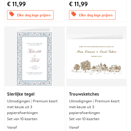
€ 11,99
€ 11,99
offers
offers
Elke dag lage prijzen
Elke dag lage prijzen
Sierlijke tegel
Trouwsketches
Uitnodigingen | Premium kaart
Uitnodigingen | Premium kaart
met keuze uit 3
met keuze uit 3
papierafwerkingen
papierafwerkingen
Set van 10 kaarten
Set van 10 kaarten
Vanaf
Vanaf