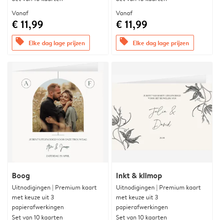
Vanaf
Vanaf
€ 11,99
€ 11,99
offers
offers
Elke dag lage prijzen
Elke dag lage prijzen
Boog
Inkt & klimop
Uitnodigingen | Premium kaart
Uitnodigingen | Premium kaart
met keuze uit 3
met keuze uit 3
papierafwerkingen
papierafwerkingen
Set van 10 kaarten
Set van 10 kaarten