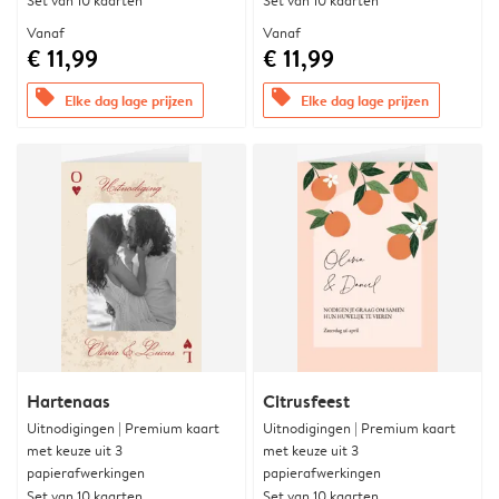
Set van 10 kaarten
Set van 10 kaarten
Vanaf
Vanaf
€ 11,99
€ 11,99
offers
offers
Elke dag lage prijzen
Elke dag lage prijzen
Hartenaas
Citrusfeest
Uitnodigingen | Premium kaart
Uitnodigingen | Premium kaart
met keuze uit 3
met keuze uit 3
papierafwerkingen
papierafwerkingen
Set van 10 kaarten
Set van 10 kaarten