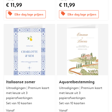
€ 11,99
€ 11,99
offers
offers
Elke dag lage prijzen
Elke dag lage prijzen
Italiaanse zomer
Aquarelbestemming
Uitnodigingen | Premium kaart
Uitnodigingen | Premium kaart
met keuze uit 3
met keuze uit 3
papierafwerkingen
papierafwerkingen
Set van 10 kaarten
Set van 10 kaarten
Vanaf
Vanaf