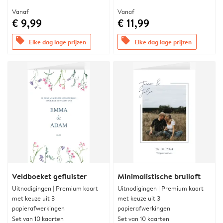
Vanaf
Vanaf
€ 9,99
€ 11,99
offers
offers
Elke dag lage prijzen
Elke dag lage prijzen
Veldboeket gefluister
Minimalistische bruiloft
Uitnodigingen | Premium kaart
Uitnodigingen | Premium kaart
met keuze uit 3
met keuze uit 3
papierafwerkingen
papierafwerkingen
Set van 10 kaarten
Set van 10 kaarten