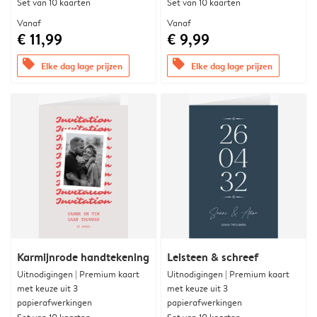
Set van 10 kaarten
Set van 10 kaarten
Vanaf
Vanaf
€ 11,99
€ 9,99
offers
offers
Elke dag lage prijzen
Elke dag lage prijzen
Karmijnrode handtekening
Leisteen & schreef
Uitnodigingen | Premium kaart
Uitnodigingen | Premium kaart
met keuze uit 3
met keuze uit 3
papierafwerkingen
papierafwerkingen