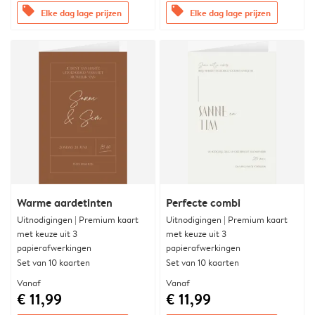
offers
offers
Elke dag lage prijzen
Elke dag lage prijzen
Warme aardetinten
Perfecte combi
Uitnodigingen | Premium kaart
Uitnodigingen | Premium kaart
met keuze uit 3
met keuze uit 3
papierafwerkingen
papierafwerkingen
Set van 10 kaarten
Set van 10 kaarten
Vanaf
Vanaf
€ 11,99
€ 11,99