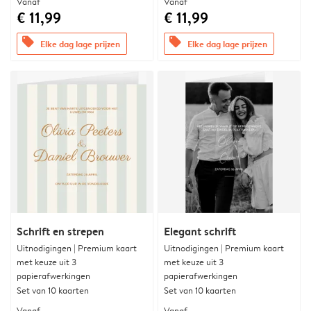
Vanaf
Vanaf
€ 11,99
€ 11,99
offers
offers
Elke dag lage prijzen
Elke dag lage prijzen
Schrift en strepen
Elegant schrift
Uitnodigingen | Premium kaart
Uitnodigingen | Premium kaart
met keuze uit 3
met keuze uit 3
papierafwerkingen
papierafwerkingen
Set van 10 kaarten
Set van 10 kaarten
Vanaf
Vanaf