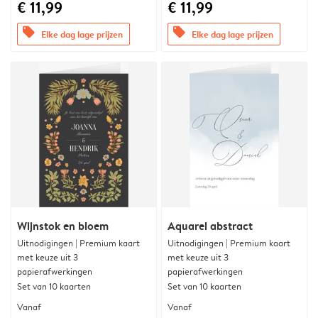
€ 11,99
€ 11,99
offers
offers
Elke dag lage prijzen
Elke dag lage prijzen
Wijnstok en bloem
Aquarel abstract
Uitnodigingen | Premium kaart
Uitnodigingen | Premium kaart
met keuze uit 3
met keuze uit 3
papierafwerkingen
papierafwerkingen
Set van 10 kaarten
Set van 10 kaarten
Vanaf
Vanaf