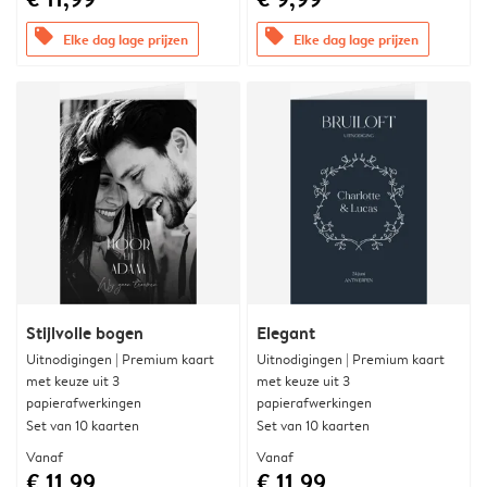
offers
offers
Elke dag lage prijzen
Elke dag lage prijzen
Stijlvolle bogen
Elegant
Uitnodigingen | Premium kaart
Uitnodigingen | Premium kaart
met keuze uit 3
met keuze uit 3
papierafwerkingen
papierafwerkingen
Set van 10 kaarten
Set van 10 kaarten
Vanaf
Vanaf
€ 11,99
€ 11,99