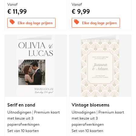
Vanaf
Vanaf
€ 11,99
€ 9,99
offers
offers
Elke dag lage prijzen
Elke dag lage prijzen
Serif en zand
Vintage bloesems
Uitnodigingen | Premium kaart
Uitnodigingen | Premium kaart
met keuze uit 3
met keuze uit 3
papierafwerkingen
papierafwerkingen
Set van 10 kaarten
Set van 10 kaarten