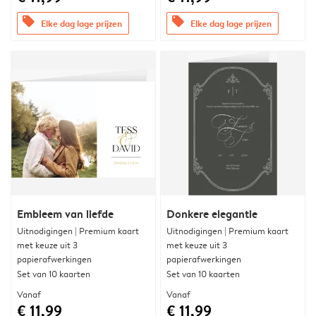
offers
offers
Elke dag lage prijzen
Elke dag lage prijzen
Embleem van liefde
Donkere elegantie
Uitnodigingen | Premium kaart
Uitnodigingen | Premium kaart
met keuze uit 3
met keuze uit 3
papierafwerkingen
papierafwerkingen
Set van 10 kaarten
Set van 10 kaarten
Vanaf
Vanaf
€ 11,99
€ 11,99