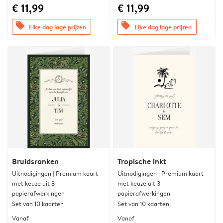
€ 11,99
€ 11,99
offers
offers
Elke dag lage prijzen
Elke dag lage prijzen
Bruidsranken
Tropische inkt
Uitnodigingen | Premium kaart
Uitnodigingen | Premium kaart
met keuze uit 3
met keuze uit 3
papierafwerkingen
papierafwerkingen
Set van 10 kaarten
Set van 10 kaarten
Vanaf
Vanaf