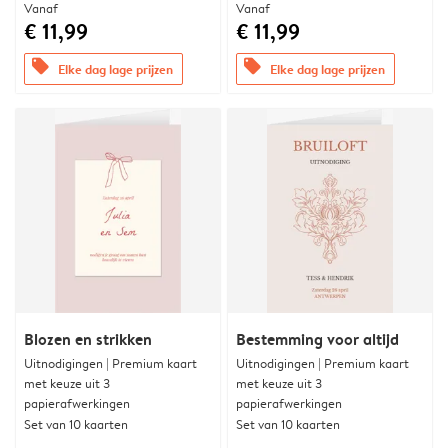
Vanaf
Vanaf
€ 11,99
€ 11,99
offers
offers
Elke dag lage prijzen
Elke dag lage prijzen
Blozen en strikken
Bestemming voor altijd
Uitnodigingen | Premium kaart
Uitnodigingen | Premium kaart
met keuze uit 3
met keuze uit 3
papierafwerkingen
papierafwerkingen
Set van 10 kaarten
Set van 10 kaarten