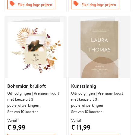
offers
offers
Elke dag lage prijzen
Elke dag lage prijzen
Bohemian bruiloft
Kunstzinnig
Uitnodigingen | Premium kaart
Uitnodigingen | Premium kaart
met keuze uit 3
met keuze uit 3
papierafwerkingen
papierafwerkingen
Set van 10 kaarten
Set van 10 kaarten
Vanaf
Vanaf
€ 9,99
€ 11,99