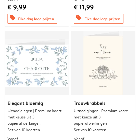
€ 9,99
€ 11,99
offers
offers
Elke dag lage prijzen
Elke dag lage prijzen
Elegant bloemig
Trouwkrabbels
Uitnodigingen | Premium kaart
Uitnodigingen | Premium kaart
met keuze uit 3
met keuze uit 3
papierafwerkingen
papierafwerkingen
Set van 10 kaarten
Set van 10 kaarten
Vanaf
Vanaf