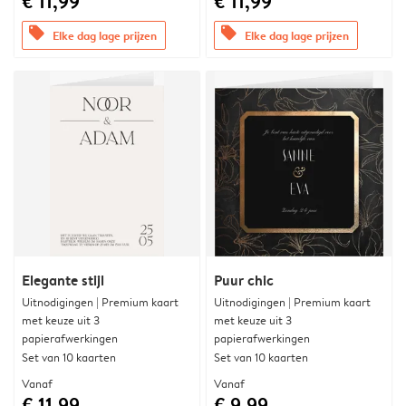
€ 11,99
€ 11,99
offers
offers
Elke dag lage prijzen
Elke dag lage prijzen
Elegante stijl
Puur chic
Uitnodigingen | Premium kaart
Uitnodigingen | Premium kaart
met keuze uit 3
met keuze uit 3
papierafwerkingen
papierafwerkingen
Set van 10 kaarten
Set van 10 kaarten
Vanaf
Vanaf
€ 11,99
€ 9,99