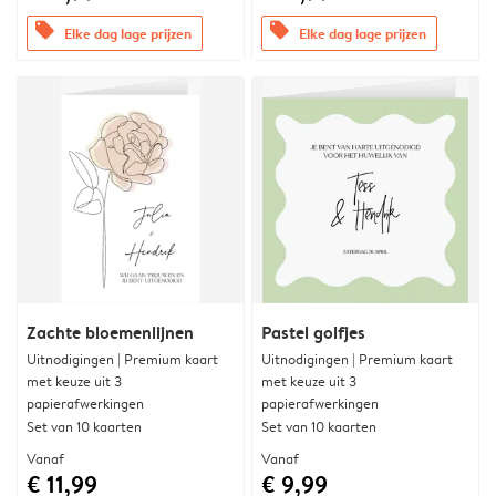
offers
offers
Elke dag lage prijzen
Elke dag lage prijzen
Zachte bloemenlijnen
Pastel golfjes
Uitnodigingen | Premium kaart
Uitnodigingen | Premium kaart
met keuze uit 3
met keuze uit 3
papierafwerkingen
papierafwerkingen
Set van 10 kaarten
Set van 10 kaarten
Vanaf
Vanaf
€ 11,99
€ 9,99