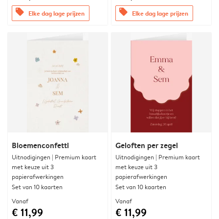
offers
offers
Elke dag lage prijzen
Elke dag lage prijzen
Bloemenconfetti
Geloften per zegel
Uitnodigingen | Premium kaart
Uitnodigingen | Premium kaart
met keuze uit 3
met keuze uit 3
papierafwerkingen
papierafwerkingen
Set van 10 kaarten
Set van 10 kaarten
Vanaf
Vanaf
€ 11,99
€ 11,99