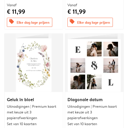
Vanaf
Vanaf
€ 11,99
€ 11,99
offers
offers
Elke dag lage prijzen
Elke dag lage prijzen
Geluk in bloei
Diagonale datum
Uitnodigingen | Premium kaart
Uitnodigingen | Premium kaart
met keuze uit 3
met keuze uit 3
papierafwerkingen
papierafwerkingen
Set van 10 kaarten
Set van 10 kaarten