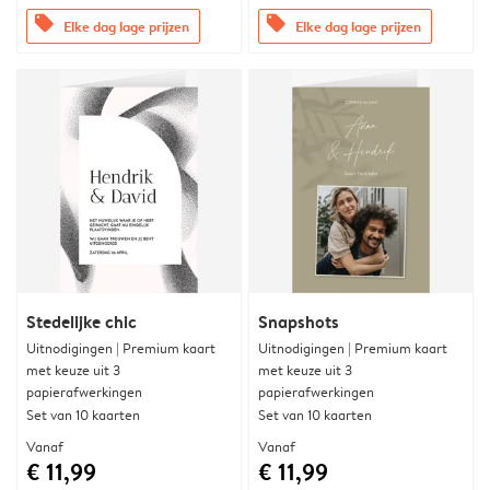
offers
offers
Elke dag lage prijzen
Elke dag lage prijzen
Stedelijke chic
Snapshots
Uitnodigingen | Premium kaart
Uitnodigingen | Premium kaart
met keuze uit 3
met keuze uit 3
papierafwerkingen
papierafwerkingen
Set van 10 kaarten
Set van 10 kaarten
Vanaf
Vanaf
€ 11,99
€ 11,99