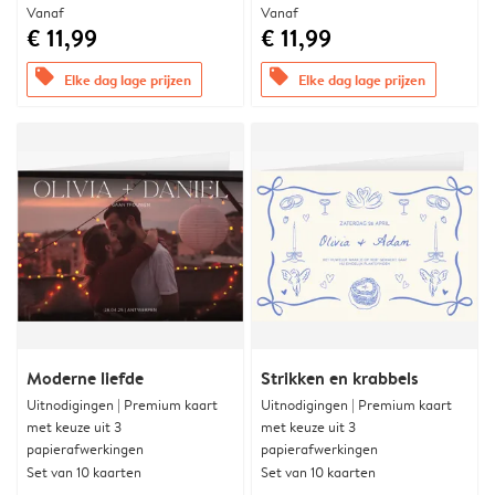
Vanaf
Vanaf
€ 11,99
€ 11,99
offers
offers
Elke dag lage prijzen
Elke dag lage prijzen
Moderne liefde
Strikken en krabbels
Uitnodigingen | Premium kaart
Uitnodigingen | Premium kaart
met keuze uit 3
met keuze uit 3
papierafwerkingen
papierafwerkingen
Set van 10 kaarten
Set van 10 kaarten