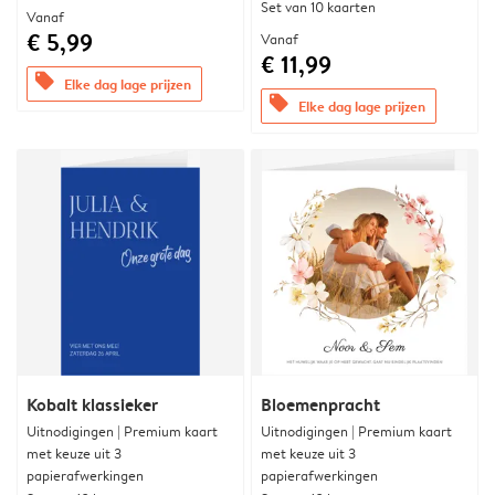
Set van 10 kaarten
Vanaf
€ 5,99
Vanaf
€ 11,99
offers
Elke dag lage prijzen
offers
Elke dag lage prijzen
Kobalt klassieker
Bloemenpracht
Uitnodigingen | Premium kaart
Uitnodigingen | Premium kaart
met keuze uit 3
met keuze uit 3
papierafwerkingen
papierafwerkingen