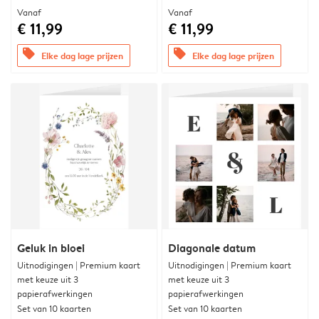
Vanaf
Vanaf
€ 11,99
€ 11,99
offers
offers
Elke dag lage prijzen
Elke dag lage prijzen
Geluk in bloei
Diagonale datum
Uitnodigingen | Premium kaart
Uitnodigingen | Premium kaart
met keuze uit 3
met keuze uit 3
papierafwerkingen
papierafwerkingen
Set van 10 kaarten
Set van 10 kaarten