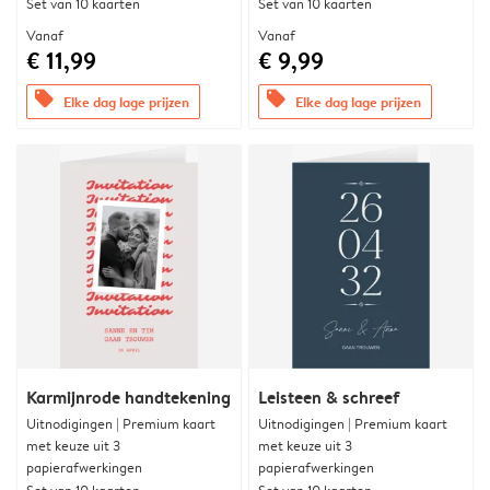
Set van 10 kaarten
Set van 10 kaarten
Vanaf
Vanaf
€ 11,99
€ 9,99
offers
offers
Elke dag lage prijzen
Elke dag lage prijzen
Karmijnrode handtekening
Leisteen & schreef
Uitnodigingen | Premium kaart
Uitnodigingen | Premium kaart
met keuze uit 3
met keuze uit 3
papierafwerkingen
papierafwerkingen