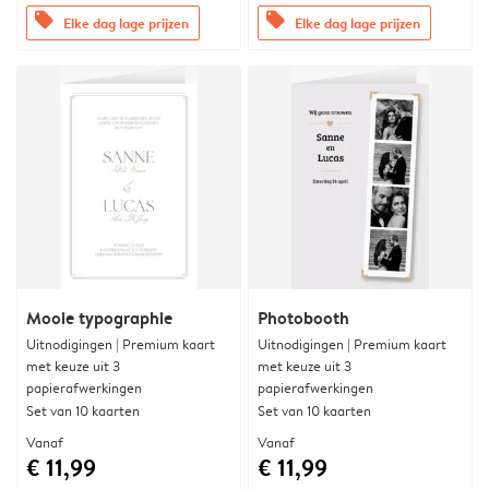
offers
offers
Elke dag lage prijzen
Elke dag lage prijzen
Mooie typographie
Photobooth
Uitnodigingen | Premium kaart
Uitnodigingen | Premium kaart
met keuze uit 3
met keuze uit 3
papierafwerkingen
papierafwerkingen
Set van 10 kaarten
Set van 10 kaarten
Vanaf
Vanaf
€ 11,99
€ 11,99