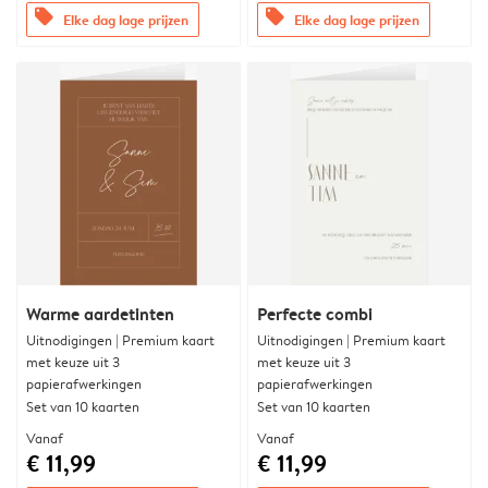
offers
offers
Elke dag lage prijzen
Elke dag lage prijzen
Warme aardetinten
Perfecte combi
Uitnodigingen | Premium kaart
Uitnodigingen | Premium kaart
met keuze uit 3
met keuze uit 3
papierafwerkingen
papierafwerkingen
Set van 10 kaarten
Set van 10 kaarten
Vanaf
Vanaf
€ 11,99
€ 11,99