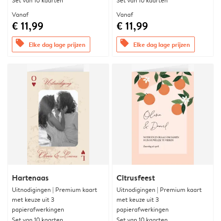
Set van 10 kaarten
Set van 10 kaarten
Vanaf
Vanaf
€ 11,99
€ 11,99
offers
offers
Elke dag lage prijzen
Elke dag lage prijzen
Hartenaas
Citrusfeest
Uitnodigingen | Premium kaart
Uitnodigingen | Premium kaart
met keuze uit 3
met keuze uit 3
papierafwerkingen
papierafwerkingen
Set van 10 kaarten
Set van 10 kaarten