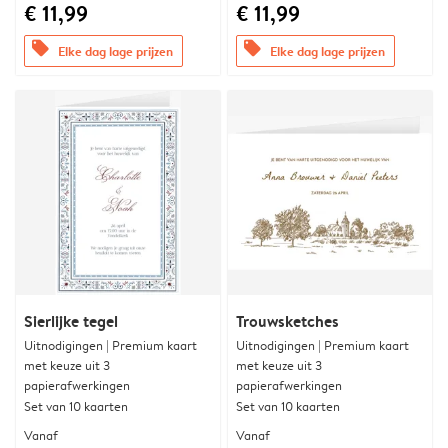
€ 11,99
€ 11,99
offers
offers
Elke dag lage prijzen
Elke dag lage prijzen
Sierlijke tegel
Trouwsketches
Uitnodigingen | Premium kaart
Uitnodigingen | Premium kaart
met keuze uit 3
met keuze uit 3
papierafwerkingen
papierafwerkingen
Set van 10 kaarten
Set van 10 kaarten
Vanaf
Vanaf