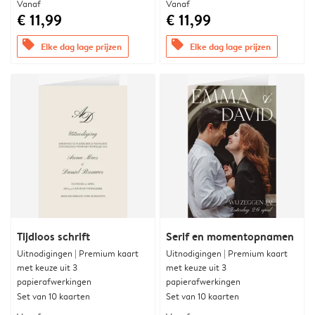
Vanaf
Vanaf
€ 11,99
€ 11,99
offers
offers
Elke dag lage prijzen
Elke dag lage prijzen
Tijdloos schrift
Serif en momentopnamen
Uitnodigingen | Premium kaart
Uitnodigingen | Premium kaart
met keuze uit 3
met keuze uit 3
papierafwerkingen
papierafwerkingen
Set van 10 kaarten
Set van 10 kaarten