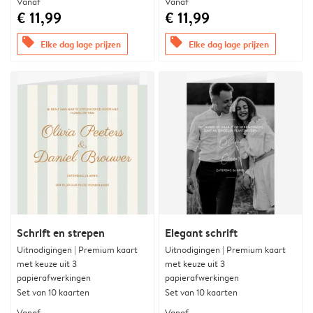
Vanaf
Vanaf
€ 11,99
€ 11,99
offers
offers
Elke dag lage prijzen
Elke dag lage prijzen
Schrift en strepen
Elegant schrift
Uitnodigingen | Premium kaart
Uitnodigingen | Premium kaart
met keuze uit 3
met keuze uit 3
papierafwerkingen
papierafwerkingen
Set van 10 kaarten
Set van 10 kaarten
Vanaf
Vanaf