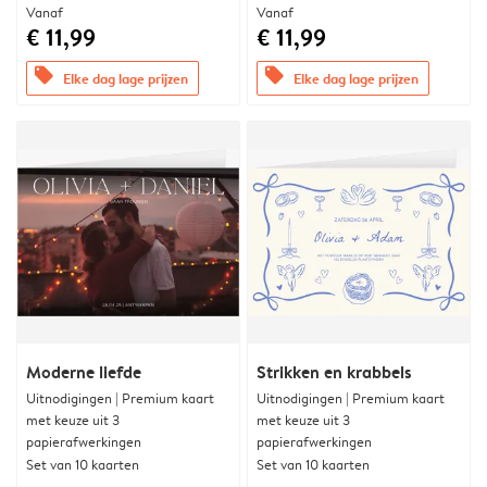
Vanaf
Vanaf
€ 11,99
€ 11,99
offers
offers
Elke dag lage prijzen
Elke dag lage prijzen
Moderne liefde
Strikken en krabbels
Uitnodigingen | Premium kaart
Uitnodigingen | Premium kaart
met keuze uit 3
met keuze uit 3
papierafwerkingen
papierafwerkingen
Set van 10 kaarten
Set van 10 kaarten