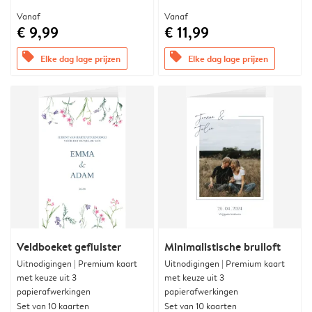
Vanaf
Vanaf
€ 9,99
€ 11,99
offers
offers
Elke dag lage prijzen
Elke dag lage prijzen
Veldboeket gefluister
Minimalistische bruiloft
Uitnodigingen | Premium kaart
Uitnodigingen | Premium kaart
met keuze uit 3
met keuze uit 3
papierafwerkingen
papierafwerkingen
Set van 10 kaarten
Set van 10 kaarten