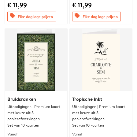
€ 11,99
€ 11,99
offers
offers
Elke dag lage prijzen
Elke dag lage prijzen
Bruidsranken
Tropische inkt
Uitnodigingen | Premium kaart
Uitnodigingen | Premium kaart
met keuze uit 3
met keuze uit 3
papierafwerkingen
papierafwerkingen
Set van 10 kaarten
Set van 10 kaarten
Vanaf
Vanaf