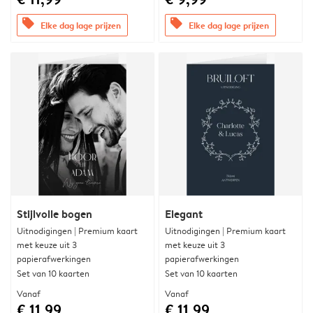
offers
offers
Elke dag lage prijzen
Elke dag lage prijzen
Stijlvolle bogen
Elegant
Uitnodigingen | Premium kaart
Uitnodigingen | Premium kaart
met keuze uit 3
met keuze uit 3
papierafwerkingen
papierafwerkingen
Set van 10 kaarten
Set van 10 kaarten
Vanaf
Vanaf
€ 11,99
€ 11,99