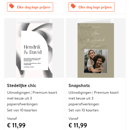
offers
offers
Elke dag lage prijzen
Elke dag lage prijzen
Stedelijke chic
Snapshots
Uitnodigingen | Premium kaart
Uitnodigingen | Premium kaart
met keuze uit 3
met keuze uit 3
papierafwerkingen
papierafwerkingen
Set van 10 kaarten
Set van 10 kaarten
Vanaf
Vanaf
€ 11,99
€ 11,99