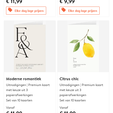
€ 11,99
€ 9,99
offers
offers
Elke dag lage prijzen
Elke dag lage prijzen
Moderne romantiek
Citrus chic
Uitnodigingen | Premium kaart
Uitnodigingen | Premium kaart
met keuze uit 3
met keuze uit 3
papierafwerkingen
papierafwerkingen
Set van 10 kaarten
Set van 10 kaarten
Vanaf
Vanaf