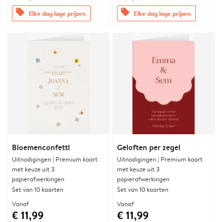
offers
offers
Elke dag lage prijzen
Elke dag lage prijzen
Bloemenconfetti
Geloften per zegel
Uitnodigingen | Premium kaart
Uitnodigingen | Premium kaart
met keuze uit 3
met keuze uit 3
papierafwerkingen
papierafwerkingen
Set van 10 kaarten
Set van 10 kaarten
Vanaf
Vanaf
€ 11,99
€ 11,99