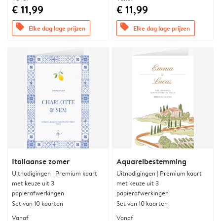
€ 11,99
€ 11,99
offers
offers
Elke dag lage prijzen
Elke dag lage prijzen
Italiaanse zomer
Aquarelbestemming
Uitnodigingen | Premium kaart
Uitnodigingen | Premium kaart
met keuze uit 3
met keuze uit 3
papierafwerkingen
papierafwerkingen
Set van 10 kaarten
Set van 10 kaarten
Vanaf
Vanaf