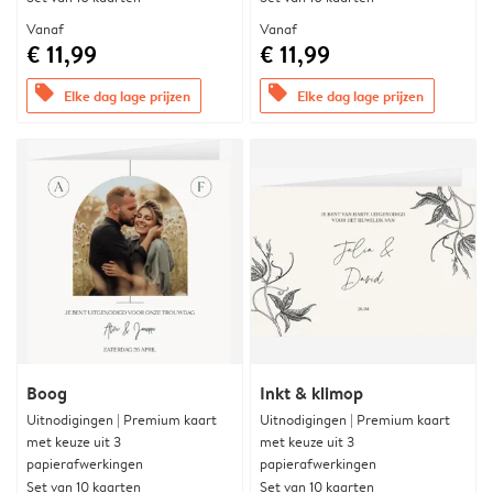
Vanaf
Vanaf
€ 11,99
€ 11,99
offers
offers
Elke dag lage prijzen
Elke dag lage prijzen
Boog
Inkt & klimop
Uitnodigingen | Premium kaart
Uitnodigingen | Premium kaart
met keuze uit 3
met keuze uit 3
papierafwerkingen
papierafwerkingen
Set van 10 kaarten
Set van 10 kaarten