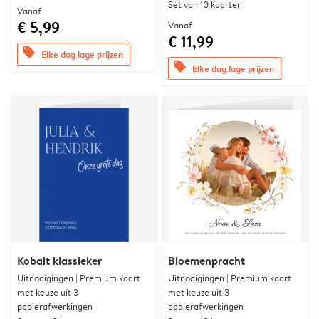
Set van 10 kaarten
Vanaf
€ 5,99
Vanaf
€ 11,99
offers
Elke dag lage prijzen
offers
Elke dag lage prijzen
Kobalt klassieker
Bloemenpracht
Uitnodigingen | Premium kaart
Uitnodigingen | Premium kaart
met keuze uit 3
met keuze uit 3
papierafwerkingen
papierafwerkingen