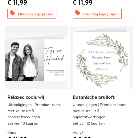
€ 11,99
€ 11,99
offers
offers
Elke dag lage prijzen
Elke dag lage prijzen
Relaxed zoals wij
Botanische bruiloft
Uitnodigingen | Premium kaart
Uitnodigingen | Premium kaart
met keuze uit 3
met keuze uit 3
papierafwerkingen
papierafwerkingen
Set van 10 kaarten
Set van 10 kaarten
Vanaf
Vanaf