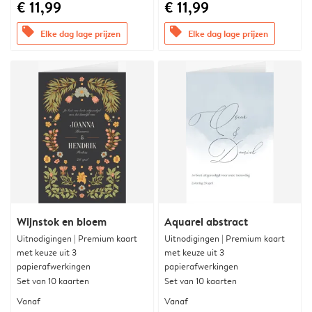
€ 11,99
€ 11,99
offers
offers
Elke dag lage prijzen
Elke dag lage prijzen
Wijnstok en bloem
Aquarel abstract
Uitnodigingen | Premium kaart
Uitnodigingen | Premium kaart
met keuze uit 3
met keuze uit 3
papierafwerkingen
papierafwerkingen
Set van 10 kaarten
Set van 10 kaarten
Vanaf
Vanaf