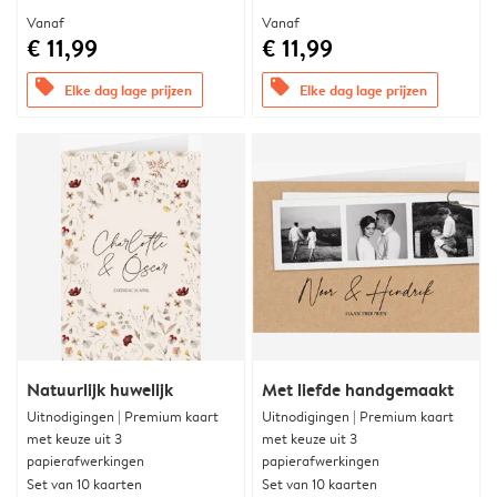
Vanaf
Vanaf
€ 11,99
€ 11,99
offers
offers
Elke dag lage prijzen
Elke dag lage prijzen
Natuurlijk huwelijk
Met liefde handgemaakt
Uitnodigingen | Premium kaart
Uitnodigingen | Premium kaart
met keuze uit 3
met keuze uit 3
papierafwerkingen
papierafwerkingen
Set van 10 kaarten
Set van 10 kaarten