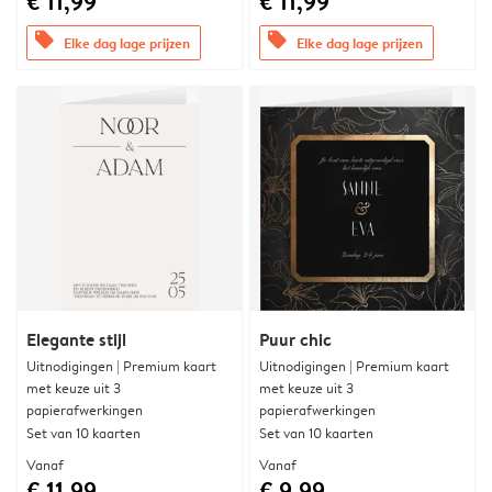
€ 11,99
€ 11,99
offers
offers
Elke dag lage prijzen
Elke dag lage prijzen
Elegante stijl
Puur chic
Uitnodigingen | Premium kaart
Uitnodigingen | Premium kaart
met keuze uit 3
met keuze uit 3
papierafwerkingen
papierafwerkingen
Set van 10 kaarten
Set van 10 kaarten
Vanaf
Vanaf
€ 11,99
€ 9,99