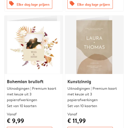
offers
offers
Elke dag lage prijzen
Elke dag lage prijzen
Bohemian bruiloft
Kunstzinnig
Uitnodigingen | Premium kaart
Uitnodigingen | Premium kaart
met keuze uit 3
met keuze uit 3
papierafwerkingen
papierafwerkingen
Set van 10 kaarten
Set van 10 kaarten
Vanaf
Vanaf
€ 9,99
€ 11,99