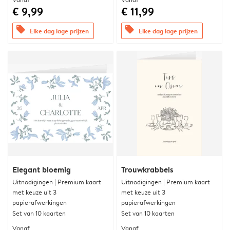
€ 9,99
€ 11,99
offers
offers
Elke dag lage prijzen
Elke dag lage prijzen
Elegant bloemig
Trouwkrabbels
Uitnodigingen | Premium kaart
Uitnodigingen | Premium kaart
met keuze uit 3
met keuze uit 3
papierafwerkingen
papierafwerkingen
Set van 10 kaarten
Set van 10 kaarten
Vanaf
Vanaf