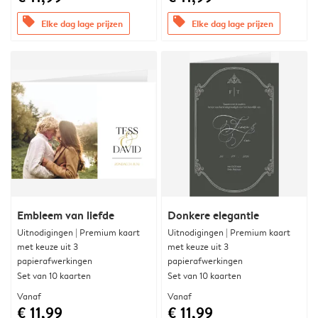
offers
offers
Elke dag lage prijzen
Elke dag lage prijzen
Embleem van liefde
Donkere elegantie
Uitnodigingen | Premium kaart
Uitnodigingen | Premium kaart
met keuze uit 3
met keuze uit 3
papierafwerkingen
papierafwerkingen
Set van 10 kaarten
Set van 10 kaarten
Vanaf
Vanaf
€ 11,99
€ 11,99