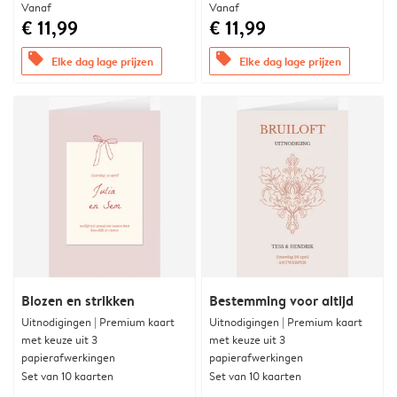
Vanaf
Vanaf
€ 11,99
€ 11,99
offers
offers
Elke dag lage prijzen
Elke dag lage prijzen
Blozen en strikken
Bestemming voor altijd
Uitnodigingen | Premium kaart
Uitnodigingen | Premium kaart
met keuze uit 3
met keuze uit 3
papierafwerkingen
papierafwerkingen
Set van 10 kaarten
Set van 10 kaarten