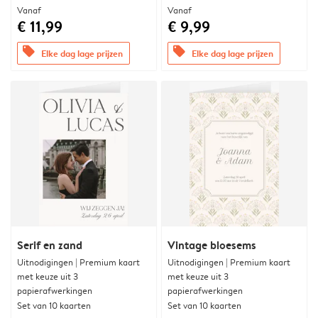
Vanaf
Vanaf
€ 11,99
€ 9,99
offers
offers
Elke dag lage prijzen
Elke dag lage prijzen
Serif en zand
Vintage bloesems
Uitnodigingen | Premium kaart
Uitnodigingen | Premium kaart
met keuze uit 3
met keuze uit 3
papierafwerkingen
papierafwerkingen
Set van 10 kaarten
Set van 10 kaarten