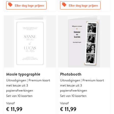
offers
offers
Elke dag lage prijzen
Elke dag lage prijzen
Mooie typographie
Photobooth
Uitnodigingen | Premium kaart
Uitnodigingen | Premium kaart
met keuze uit 3
met keuze uit 3
papierafwerkingen
papierafwerkingen
Set van 10 kaarten
Set van 10 kaarten
Vanaf
Vanaf
€ 11,99
€ 11,99