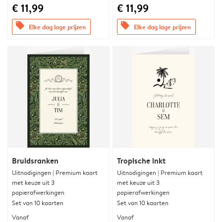
€ 11,99
€ 11,99
offers
offers
Elke dag lage prijzen
Elke dag lage prijzen
Bruidsranken
Tropische inkt
Uitnodigingen | Premium kaart
Uitnodigingen | Premium kaart
met keuze uit 3
met keuze uit 3
papierafwerkingen
papierafwerkingen
Set van 10 kaarten
Set van 10 kaarten
Vanaf
Vanaf