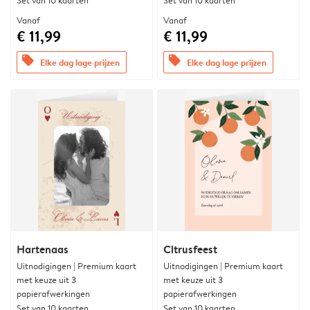
Set van 10 kaarten
Set van 10 kaarten
Vanaf
Vanaf
€ 11,99
€ 11,99
offers
offers
Elke dag lage prijzen
Elke dag lage prijzen
Hartenaas
Citrusfeest
Uitnodigingen | Premium kaart
Uitnodigingen | Premium kaart
met keuze uit 3
met keuze uit 3
papierafwerkingen
papierafwerkingen
Set van 10 kaarten
Set van 10 kaarten