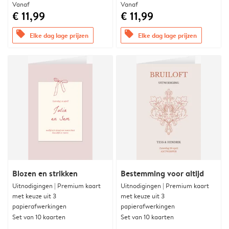
Vanaf
Vanaf
€ 11,99
€ 11,99
offers
offers
Elke dag lage prijzen
Elke dag lage prijzen
Blozen en strikken
Bestemming voor altijd
Uitnodigingen | Premium kaart
Uitnodigingen | Premium kaart
met keuze uit 3
met keuze uit 3
papierafwerkingen
papierafwerkingen
Set van 10 kaarten
Set van 10 kaarten