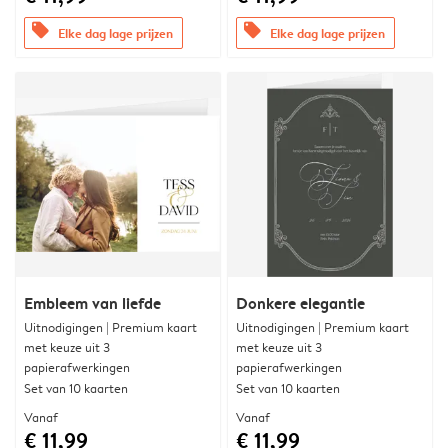
offers
offers
Elke dag lage prijzen
Elke dag lage prijzen
Embleem van liefde
Donkere elegantie
Uitnodigingen | Premium kaart
Uitnodigingen | Premium kaart
met keuze uit 3
met keuze uit 3
papierafwerkingen
papierafwerkingen
Set van 10 kaarten
Set van 10 kaarten
Vanaf
Vanaf
€ 11,99
€ 11,99