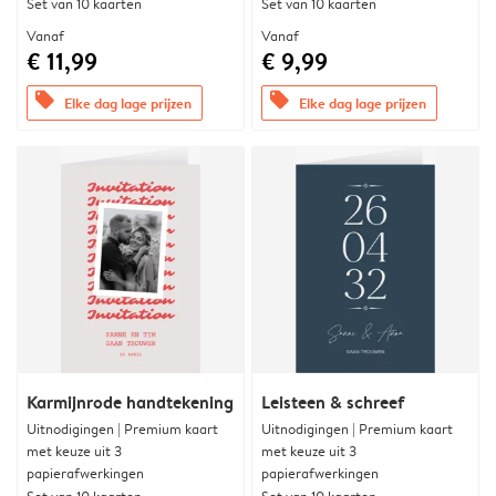
Set van 10 kaarten
Set van 10 kaarten
Vanaf
Vanaf
€ 11,99
€ 9,99
offers
offers
Elke dag lage prijzen
Elke dag lage prijzen
Karmijnrode handtekening
Leisteen & schreef
Uitnodigingen | Premium kaart
Uitnodigingen | Premium kaart
met keuze uit 3
met keuze uit 3
papierafwerkingen
papierafwerkingen