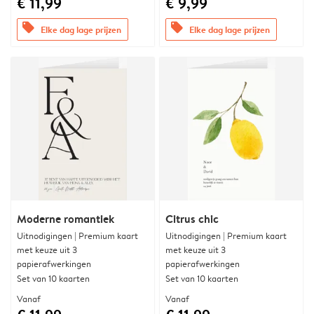
€ 11,99
€ 9,99
offers
offers
Elke dag lage prijzen
Elke dag lage prijzen
Moderne romantiek
Citrus chic
Uitnodigingen | Premium kaart
Uitnodigingen | Premium kaart
met keuze uit 3
met keuze uit 3
papierafwerkingen
papierafwerkingen
Set van 10 kaarten
Set van 10 kaarten
Vanaf
Vanaf