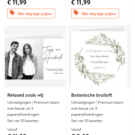
€ 11,99
€ 11,99
offers
offers
Elke dag lage prijzen
Elke dag lage prijzen
Relaxed zoals wij
Botanische bruiloft
Uitnodigingen | Premium kaart
Uitnodigingen | Premium kaart
met keuze uit 3
met keuze uit 3
papierafwerkingen
papierafwerkingen
Set van 10 kaarten
Set van 10 kaarten
Vanaf
Vanaf