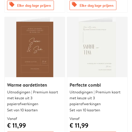
offers
offers
Elke dag lage prijzen
Elke dag lage prijzen
Warme aardetinten
Perfecte combi
Uitnodigingen | Premium kaart
Uitnodigingen | Premium kaart
met keuze uit 3
met keuze uit 3
papierafwerkingen
papierafwerkingen
Set van 10 kaarten
Set van 10 kaarten
Vanaf
Vanaf
€ 11,99
€ 11,99