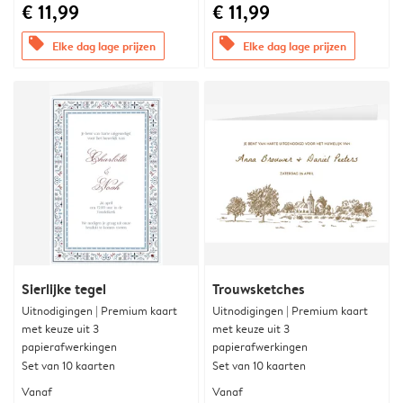
€ 11,99
€ 11,99
offers
offers
Elke dag lage prijzen
Elke dag lage prijzen
Sierlijke tegel
Trouwsketches
Uitnodigingen | Premium kaart
Uitnodigingen | Premium kaart
met keuze uit 3
met keuze uit 3
papierafwerkingen
papierafwerkingen
Set van 10 kaarten
Set van 10 kaarten
Vanaf
Vanaf