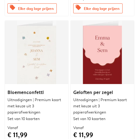
offers
offers
Elke dag lage prijzen
Elke dag lage prijzen
Bloemenconfetti
Geloften per zegel
Uitnodigingen | Premium kaart
Uitnodigingen | Premium kaart
met keuze uit 3
met keuze uit 3
papierafwerkingen
papierafwerkingen
Set van 10 kaarten
Set van 10 kaarten
Vanaf
Vanaf
€ 11,99
€ 11,99