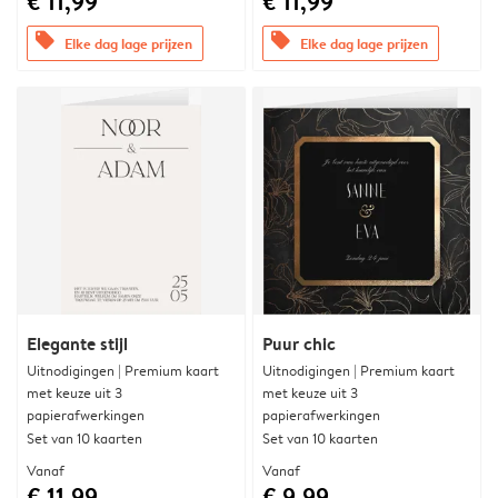
€ 11,99
€ 11,99
offers
offers
Elke dag lage prijzen
Elke dag lage prijzen
Elegante stijl
Puur chic
Uitnodigingen | Premium kaart
Uitnodigingen | Premium kaart
met keuze uit 3
met keuze uit 3
papierafwerkingen
papierafwerkingen
Set van 10 kaarten
Set van 10 kaarten
Vanaf
Vanaf
€ 11,99
€ 9,99