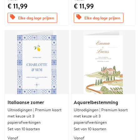
€ 11,99
€ 11,99
offers
offers
Elke dag lage prijzen
Elke dag lage prijzen
Italiaanse zomer
Aquarelbestemming
Uitnodigingen | Premium kaart
Uitnodigingen | Premium kaart
met keuze uit 3
met keuze uit 3
papierafwerkingen
papierafwerkingen
Set van 10 kaarten
Set van 10 kaarten
Vanaf
Vanaf