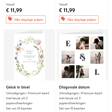
Vanaf
Vanaf
€ 11,99
€ 11,99
offers
offers
Elke dag lage prijzen
Elke dag lage prijzen
Geluk in bloei
Diagonale datum
Uitnodigingen | Premium kaart
Uitnodigingen | Premium kaart
met keuze uit 3
met keuze uit 3
papierafwerkingen
papierafwerkingen
Set van 10 kaarten
Set van 10 kaarten