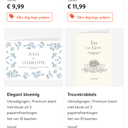
€ 9,99
€ 11,99
offers
offers
Elke dag lage prijzen
Elke dag lage prijzen
Elegant bloemig
Trouwkrabbels
Uitnodigingen | Premium kaart
Uitnodigingen | Premium kaart
met keuze uit 3
met keuze uit 3
papierafwerkingen
papierafwerkingen
Set van 10 kaarten
Set van 10 kaarten
Vanaf
Vanaf