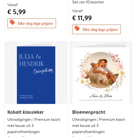
Set van 10 kaarten
Vanaf
€ 5,99
Vanaf
€ 11,99
offers
Elke dag lage prijzen
offers
Elke dag lage prijzen
Kobalt klassieker
Bloemenpracht
Uitnodigingen | Premium kaart
Uitnodigingen | Premium kaart
met keuze uit 3
met keuze uit 3
papierafwerkingen
papierafwerkingen