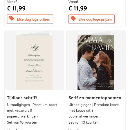
Vanaf
Vanaf
€ 11,99
€ 11,99
offers
offers
Elke dag lage prijzen
Elke dag lage prijzen
Tijdloos schrift
Serif en momentopnamen
Uitnodigingen | Premium kaart
Uitnodigingen | Premium kaart
met keuze uit 3
met keuze uit 3
papierafwerkingen
papierafwerkingen
Set van 10 kaarten
Set van 10 kaarten