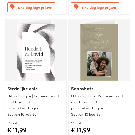
offers
offers
Elke dag lage prijzen
Elke dag lage prijzen
Stedelijke chic
Snapshots
Uitnodigingen | Premium kaart
Uitnodigingen | Premium kaart
met keuze uit 3
met keuze uit 3
papierafwerkingen
papierafwerkingen
Set van 10 kaarten
Set van 10 kaarten
Vanaf
Vanaf
€ 11,99
€ 11,99