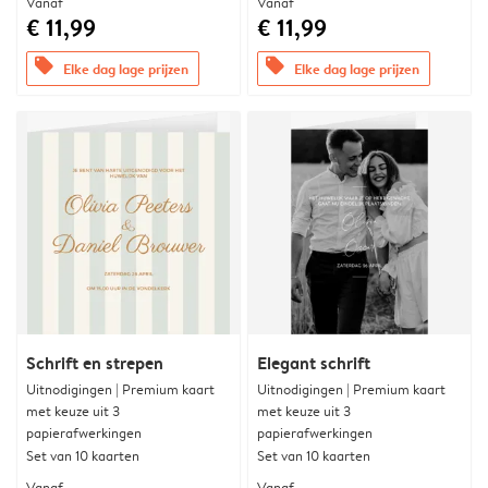
Vanaf
Vanaf
€ 11,99
€ 11,99
offers
offers
Elke dag lage prijzen
Elke dag lage prijzen
Schrift en strepen
Elegant schrift
Uitnodigingen | Premium kaart
Uitnodigingen | Premium kaart
met keuze uit 3
met keuze uit 3
papierafwerkingen
papierafwerkingen
Set van 10 kaarten
Set van 10 kaarten
Vanaf
Vanaf