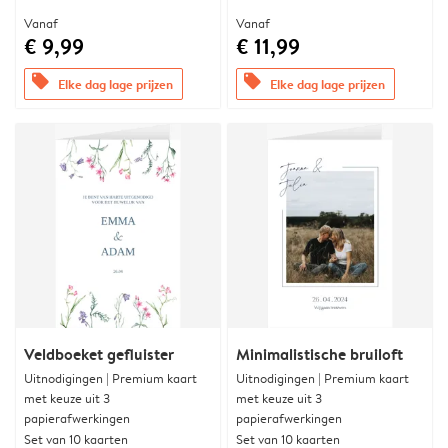
Vanaf
Vanaf
€ 9,99
€ 11,99
offers
offers
Elke dag lage prijzen
Elke dag lage prijzen
Veldboeket gefluister
Minimalistische bruiloft
Uitnodigingen | Premium kaart
Uitnodigingen | Premium kaart
met keuze uit 3
met keuze uit 3
papierafwerkingen
papierafwerkingen
Set van 10 kaarten
Set van 10 kaarten