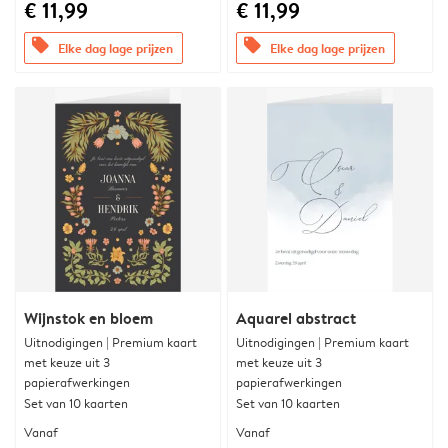
€ 11,99
€ 11,99
offers
offers
Elke dag lage prijzen
Elke dag lage prijzen
Wijnstok en bloem
Aquarel abstract
Uitnodigingen | Premium kaart
Uitnodigingen | Premium kaart
met keuze uit 3
met keuze uit 3
papierafwerkingen
papierafwerkingen
Set van 10 kaarten
Set van 10 kaarten
Vanaf
Vanaf