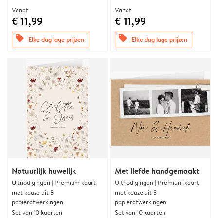
Vanaf
Vanaf
€ 11,99
€ 11,99
offers
offers
Elke dag lage prijzen
Elke dag lage prijzen
Natuurlijk huwelijk
Met liefde handgemaakt
Uitnodigingen | Premium kaart
Uitnodigingen | Premium kaart
met keuze uit 3
met keuze uit 3
papierafwerkingen
papierafwerkingen
Set van 10 kaarten
Set van 10 kaarten