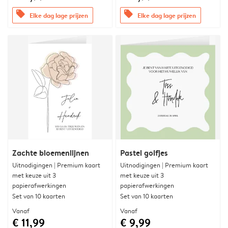
offers
offers
Elke dag lage prijzen
Elke dag lage prijzen
Zachte bloemenlijnen
Pastel golfjes
Uitnodigingen | Premium kaart
Uitnodigingen | Premium kaart
met keuze uit 3
met keuze uit 3
papierafwerkingen
papierafwerkingen
Set van 10 kaarten
Set van 10 kaarten
Vanaf
Vanaf
€ 11,99
€ 9,99