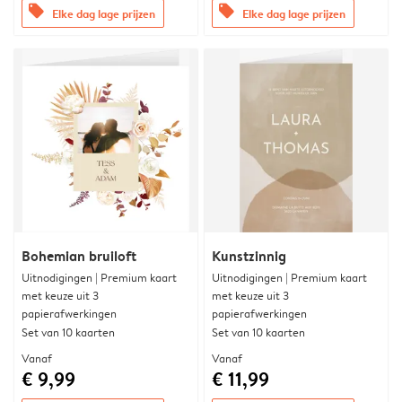
offers
offers
Elke dag lage prijzen
Elke dag lage prijzen
Bohemian bruiloft
Kunstzinnig
Uitnodigingen | Premium kaart
Uitnodigingen | Premium kaart
met keuze uit 3
met keuze uit 3
papierafwerkingen
papierafwerkingen
Set van 10 kaarten
Set van 10 kaarten
Vanaf
Vanaf
€ 9,99
€ 11,99