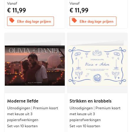
Vanaf
Vanaf
€ 11,99
€ 11,99
offers
offers
Elke dag lage prijzen
Elke dag lage prijzen
Moderne liefde
Strikken en krabbels
Uitnodigingen | Premium kaart
Uitnodigingen | Premium kaart
met keuze uit 3
met keuze uit 3
papierafwerkingen
papierafwerkingen
Set van 10 kaarten
Set van 10 kaarten