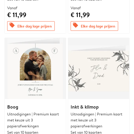
Vanaf
Vanaf
€ 11,99
€ 11,99
offers
offers
Elke dag lage prijzen
Elke dag lage prijzen
Boog
Inkt & klimop
Uitnodigingen | Premium kaart
Uitnodigingen | Premium kaart
met keuze uit 3
met keuze uit 3
papierafwerkingen
papierafwerkingen
Set van 10 kaarten
Set van 10 kaarten