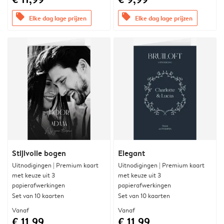
offers
offers
Elke dag lage prijzen
Elke dag lage prijzen
Stijlvolle bogen
Elegant
Uitnodigingen | Premium kaart
Uitnodigingen | Premium kaart
met keuze uit 3
met keuze uit 3
papierafwerkingen
papierafwerkingen
Set van 10 kaarten
Set van 10 kaarten
Vanaf
Vanaf
€ 11,99
€ 11,99