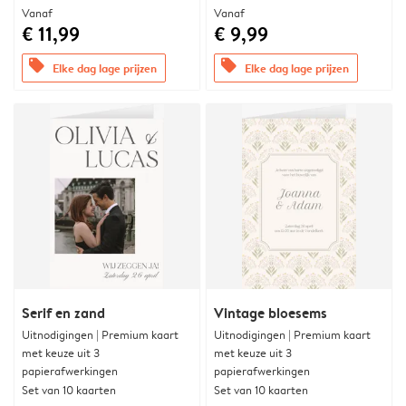
Vanaf
Vanaf
€ 11,99
€ 9,99
offers
offers
Elke dag lage prijzen
Elke dag lage prijzen
Serif en zand
Vintage bloesems
Uitnodigingen | Premium kaart
Uitnodigingen | Premium kaart
met keuze uit 3
met keuze uit 3
papierafwerkingen
papierafwerkingen
Set van 10 kaarten
Set van 10 kaarten