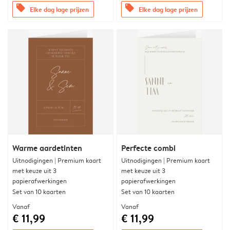
offers
offers
Elke dag lage prijzen
Elke dag lage prijzen
Warme aardetinten
Perfecte combi
Uitnodigingen | Premium kaart
Uitnodigingen | Premium kaart
met keuze uit 3
met keuze uit 3
papierafwerkingen
papierafwerkingen
Set van 10 kaarten
Set van 10 kaarten
Vanaf
Vanaf
€ 11,99
€ 11,99