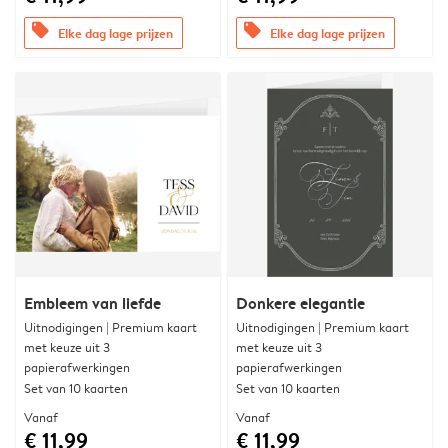
offers
offers
Elke dag lage prijzen
Elke dag lage prijzen
Embleem van liefde
Donkere elegantie
Uitnodigingen | Premium kaart
Uitnodigingen | Premium kaart
met keuze uit 3
met keuze uit 3
papierafwerkingen
papierafwerkingen
Set van 10 kaarten
Set van 10 kaarten
Vanaf
Vanaf
€ 11,99
€ 11,99