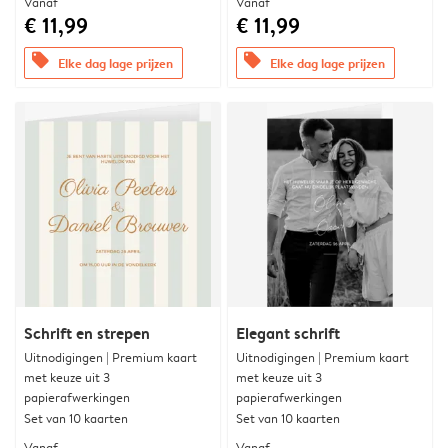
Vanaf
Vanaf
€ 11,99
€ 11,99
offers
offers
Elke dag lage prijzen
Elke dag lage prijzen
Schrift en strepen
Elegant schrift
Uitnodigingen | Premium kaart
Uitnodigingen | Premium kaart
met keuze uit 3
met keuze uit 3
papierafwerkingen
papierafwerkingen
Set van 10 kaarten
Set van 10 kaarten
Vanaf
Vanaf