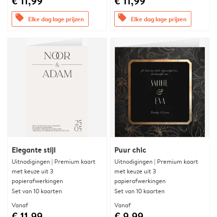
€ 11,99
€ 11,99
offers
offers
Elke dag lage prijzen
Elke dag lage prijzen
Elegante stijl
Puur chic
Uitnodigingen | Premium kaart
Uitnodigingen | Premium kaart
met keuze uit 3
met keuze uit 3
papierafwerkingen
papierafwerkingen
Set van 10 kaarten
Set van 10 kaarten
Vanaf
Vanaf
€ 11,99
€ 9,99