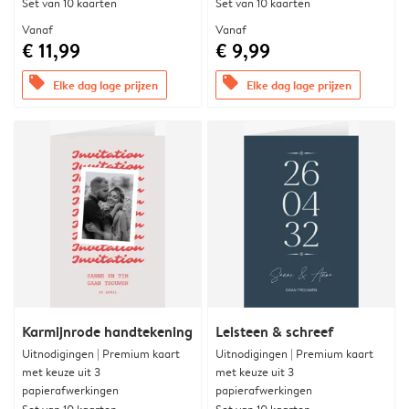
Set van 10 kaarten
Set van 10 kaarten
Vanaf
Vanaf
€ 11,99
€ 9,99
offers
offers
Elke dag lage prijzen
Elke dag lage prijzen
Karmijnrode handtekening
Leisteen & schreef
Uitnodigingen | Premium kaart
Uitnodigingen | Premium kaart
met keuze uit 3
met keuze uit 3
papierafwerkingen
papierafwerkingen