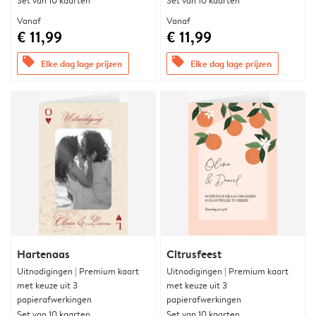
Set van 10 kaarten
Set van 10 kaarten
Vanaf
Vanaf
€ 11,99
€ 11,99
offers
offers
Elke dag lage prijzen
Elke dag lage prijzen
Hartenaas
Citrusfeest
Uitnodigingen | Premium kaart
Uitnodigingen | Premium kaart
met keuze uit 3
met keuze uit 3
papierafwerkingen
papierafwerkingen
Set van 10 kaarten
Set van 10 kaarten