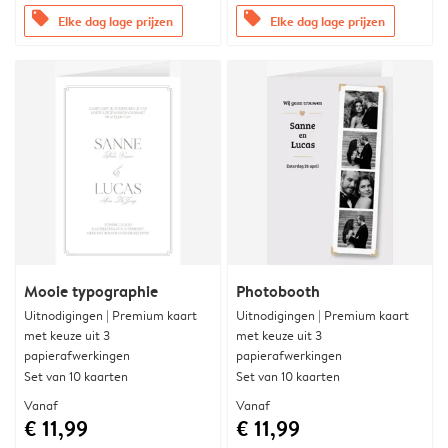
offers
offers
Elke dag lage prijzen
Elke dag lage prijzen
Mooie typographie
Photobooth
Uitnodigingen | Premium kaart
Uitnodigingen | Premium kaart
met keuze uit 3
met keuze uit 3
papierafwerkingen
papierafwerkingen
Set van 10 kaarten
Set van 10 kaarten
Vanaf
Vanaf
€ 11,99
€ 11,99