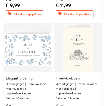
€ 9,99
€ 11,99
offers
offers
Elke dag lage prijzen
Elke dag lage prijzen
Elegant bloemig
Trouwkrabbels
Uitnodigingen | Premium kaart
Uitnodigingen | Premium kaart
met keuze uit 3
met keuze uit 3
papierafwerkingen
papierafwerkingen
Set van 10 kaarten
Set van 10 kaarten
Vanaf
Vanaf