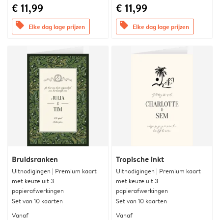
€ 11,99
€ 11,99
offers
offers
Elke dag lage prijzen
Elke dag lage prijzen
Bruidsranken
Tropische inkt
Uitnodigingen | Premium kaart
Uitnodigingen | Premium kaart
met keuze uit 3
met keuze uit 3
papierafwerkingen
papierafwerkingen
Set van 10 kaarten
Set van 10 kaarten
Vanaf
Vanaf