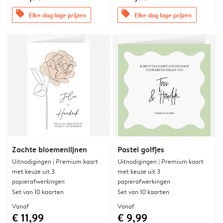
offers
offers
Elke dag lage prijzen
Elke dag lage prijzen
Zachte bloemenlijnen
Pastel golfjes
Uitnodigingen | Premium kaart
Uitnodigingen | Premium kaart
met keuze uit 3
met keuze uit 3
papierafwerkingen
papierafwerkingen
Set van 10 kaarten
Set van 10 kaarten
Vanaf
Vanaf
€ 11,99
€ 9,99