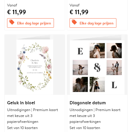
Vanaf
Vanaf
€ 11,99
€ 11,99
offers
offers
Elke dag lage prijzen
Elke dag lage prijzen
Geluk in bloei
Diagonale datum
Uitnodigingen | Premium kaart
Uitnodigingen | Premium kaart
met keuze uit 3
met keuze uit 3
papierafwerkingen
papierafwerkingen
Set van 10 kaarten
Set van 10 kaarten