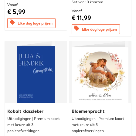
Set van 10 kaarten
Vanaf
€ 5,99
Vanaf
€ 11,99
offers
Elke dag lage prijzen
offers
Elke dag lage prijzen
Kobalt klassieker
Bloemenpracht
Uitnodigingen | Premium kaart
Uitnodigingen | Premium kaart
met keuze uit 3
met keuze uit 3
papierafwerkingen
papierafwerkingen