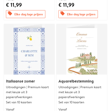
€ 11,99
€ 11,99
offers
offers
Elke dag lage prijzen
Elke dag lage prijzen
Italiaanse zomer
Aquarelbestemming
Uitnodigingen | Premium kaart
Uitnodigingen | Premium kaart
met keuze uit 3
met keuze uit 3
papierafwerkingen
papierafwerkingen
Set van 10 kaarten
Set van 10 kaarten
Vanaf
Vanaf