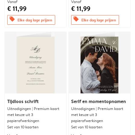
Vanaf
Vanaf
€ 11,99
€ 11,99
offers
offers
Elke dag lage prijzen
Elke dag lage prijzen
Tijdloos schrift
Serif en momentopnamen
Uitnodigingen | Premium kaart
Uitnodigingen | Premium kaart
met keuze uit 3
met keuze uit 3
papierafwerkingen
papierafwerkingen
Set van 10 kaarten
Set van 10 kaarten