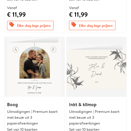
Vanaf
Vanaf
€ 11,99
€ 11,99
offers
offers
Elke dag lage prijzen
Elke dag lage prijzen
Boog
Inkt & klimop
Uitnodigingen | Premium kaart
Uitnodigingen | Premium kaart
met keuze uit 3
met keuze uit 3
papierafwerkingen
papierafwerkingen
Set van 10 kaarten
Set van 10 kaarten