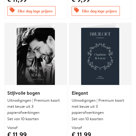
offers
offers
Elke dag lage prijzen
Elke dag lage prijzen
Stijlvolle bogen
Elegant
Uitnodigingen | Premium kaart
Uitnodigingen | Premium kaart
met keuze uit 3
met keuze uit 3
papierafwerkingen
papierafwerkingen
Set van 10 kaarten
Set van 10 kaarten
Vanaf
Vanaf
€ 11,99
€ 11,99