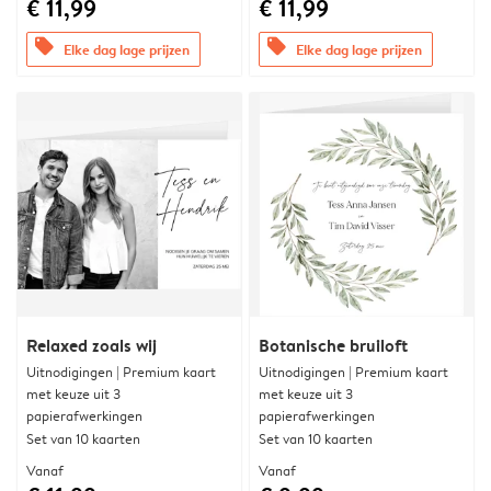
€ 11,99
€ 11,99
offers
offers
Elke dag lage prijzen
Elke dag lage prijzen
Relaxed zoals wij
Botanische bruiloft
Uitnodigingen | Premium kaart
Uitnodigingen | Premium kaart
met keuze uit 3
met keuze uit 3
papierafwerkingen
papierafwerkingen
Set van 10 kaarten
Set van 10 kaarten
Vanaf
Vanaf