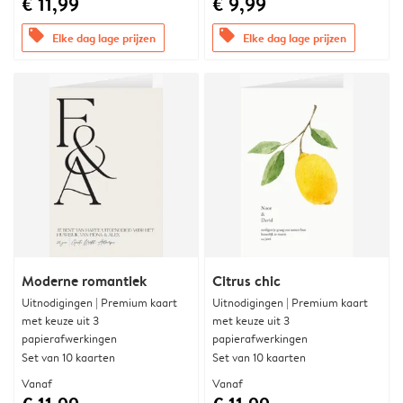
€ 11,99
€ 9,99
offers
offers
Elke dag lage prijzen
Elke dag lage prijzen
Moderne romantiek
Citrus chic
Uitnodigingen | Premium kaart
Uitnodigingen | Premium kaart
met keuze uit 3
met keuze uit 3
papierafwerkingen
papierafwerkingen
Set van 10 kaarten
Set van 10 kaarten
Vanaf
Vanaf