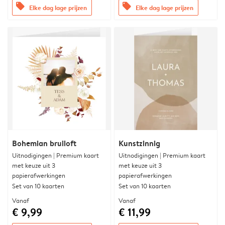
offers
offers
Elke dag lage prijzen
Elke dag lage prijzen
Bohemian bruiloft
Kunstzinnig
Uitnodigingen | Premium kaart
Uitnodigingen | Premium kaart
met keuze uit 3
met keuze uit 3
papierafwerkingen
papierafwerkingen
Set van 10 kaarten
Set van 10 kaarten
Vanaf
Vanaf
€ 9,99
€ 11,99