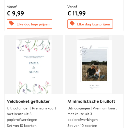
Vanaf
Vanaf
€ 9,99
€ 11,99
offers
offers
Elke dag lage prijzen
Elke dag lage prijzen
Veldboeket gefluister
Minimalistische bruiloft
Uitnodigingen | Premium kaart
Uitnodigingen | Premium kaart
met keuze uit 3
met keuze uit 3
papierafwerkingen
papierafwerkingen
Set van 10 kaarten
Set van 10 kaarten