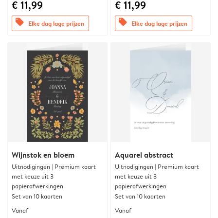
€ 11,99
€ 11,99
offers
offers
Elke dag lage prijzen
Elke dag lage prijzen
Wijnstok en bloem
Aquarel abstract
Uitnodigingen | Premium kaart
Uitnodigingen | Premium kaart
met keuze uit 3
met keuze uit 3
papierafwerkingen
papierafwerkingen
Set van 10 kaarten
Set van 10 kaarten
Vanaf
Vanaf