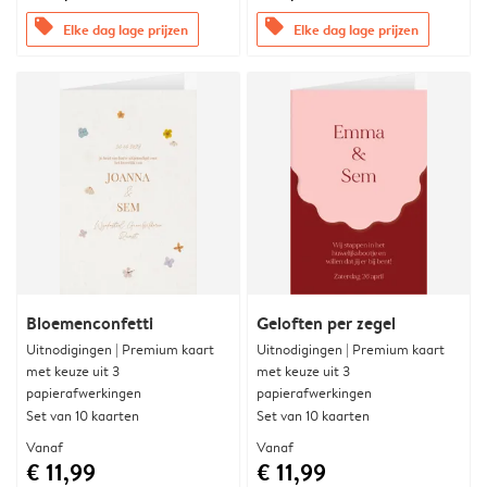
offers
offers
Elke dag lage prijzen
Elke dag lage prijzen
Bloemenconfetti
Geloften per zegel
Uitnodigingen | Premium kaart
Uitnodigingen | Premium kaart
met keuze uit 3
met keuze uit 3
papierafwerkingen
papierafwerkingen
Set van 10 kaarten
Set van 10 kaarten
Vanaf
Vanaf
€ 11,99
€ 11,99