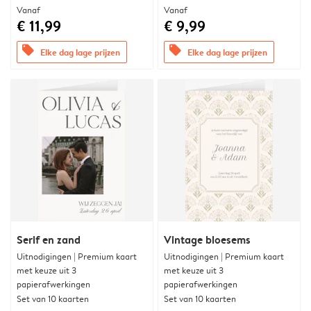
Vanaf
Vanaf
€ 11,99
€ 9,99
offers
offers
Elke dag lage prijzen
Elke dag lage prijzen
Serif en zand
Vintage bloesems
Uitnodigingen | Premium kaart
Uitnodigingen | Premium kaart
met keuze uit 3
met keuze uit 3
papierafwerkingen
papierafwerkingen
Set van 10 kaarten
Set van 10 kaarten