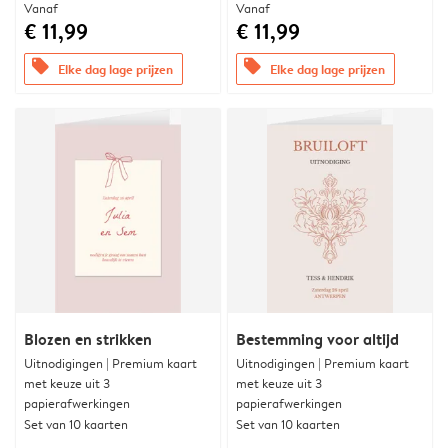
Vanaf
Vanaf
€ 11,99
€ 11,99
offers
offers
Elke dag lage prijzen
Elke dag lage prijzen
Blozen en strikken
Bestemming voor altijd
Uitnodigingen | Premium kaart
Uitnodigingen | Premium kaart
met keuze uit 3
met keuze uit 3
papierafwerkingen
papierafwerkingen
Set van 10 kaarten
Set van 10 kaarten