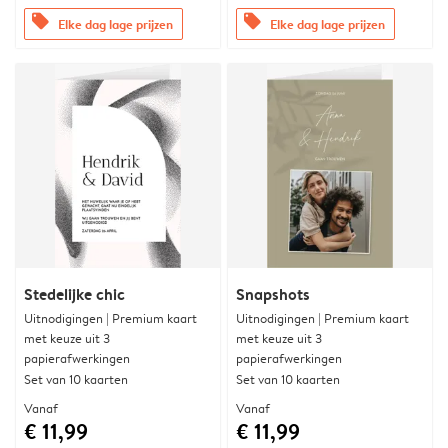
offers
offers
Elke dag lage prijzen
Elke dag lage prijzen
Stedelijke chic
Snapshots
Uitnodigingen | Premium kaart
Uitnodigingen | Premium kaart
met keuze uit 3
met keuze uit 3
papierafwerkingen
papierafwerkingen
Set van 10 kaarten
Set van 10 kaarten
Vanaf
Vanaf
€ 11,99
€ 11,99