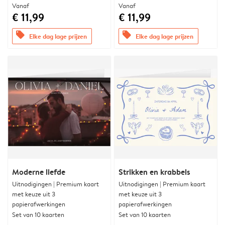
Vanaf
Vanaf
€ 11,99
€ 11,99
offers
offers
Elke dag lage prijzen
Elke dag lage prijzen
Moderne liefde
Strikken en krabbels
Uitnodigingen | Premium kaart
Uitnodigingen | Premium kaart
met keuze uit 3
met keuze uit 3
papierafwerkingen
papierafwerkingen
Set van 10 kaarten
Set van 10 kaarten