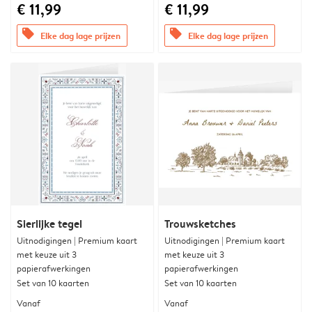
€ 11,99
€ 11,99
offers
offers
Elke dag lage prijzen
Elke dag lage prijzen
Sierlijke tegel
Trouwsketches
Uitnodigingen | Premium kaart
Uitnodigingen | Premium kaart
met keuze uit 3
met keuze uit 3
papierafwerkingen
papierafwerkingen
Set van 10 kaarten
Set van 10 kaarten
Vanaf
Vanaf