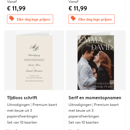
Vanaf
Vanaf
€ 11,99
€ 11,99
offers
offers
Elke dag lage prijzen
Elke dag lage prijzen
Tijdloos schrift
Serif en momentopnamen
Uitnodigingen | Premium kaart
Uitnodigingen | Premium kaart
met keuze uit 3
met keuze uit 3
papierafwerkingen
papierafwerkingen
Set van 10 kaarten
Set van 10 kaarten