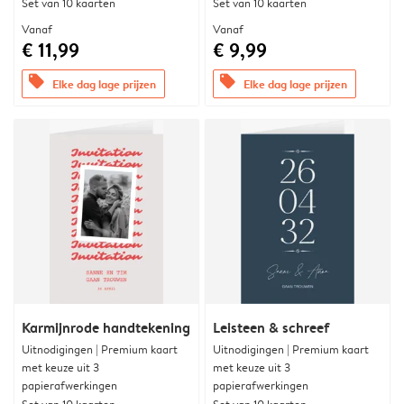
Set van 10 kaarten
Set van 10 kaarten
Vanaf
Vanaf
€ 11,99
€ 9,99
offers
offers
Elke dag lage prijzen
Elke dag lage prijzen
Karmijnrode handtekening
Leisteen & schreef
Uitnodigingen | Premium kaart
Uitnodigingen | Premium kaart
met keuze uit 3
met keuze uit 3
papierafwerkingen
papierafwerkingen