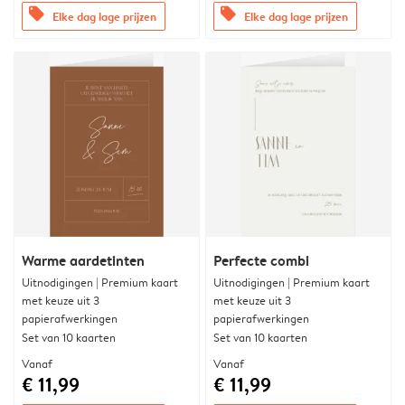
offers
offers
Elke dag lage prijzen
Elke dag lage prijzen
Warme aardetinten
Perfecte combi
Uitnodigingen | Premium kaart
Uitnodigingen | Premium kaart
met keuze uit 3
met keuze uit 3
papierafwerkingen
papierafwerkingen
Set van 10 kaarten
Set van 10 kaarten
Vanaf
Vanaf
€ 11,99
€ 11,99