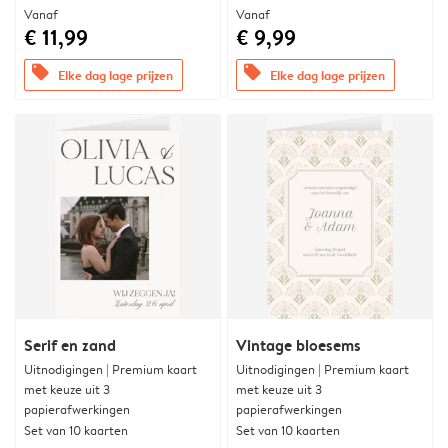
Vanaf
Vanaf
€ 11,99
€ 9,99
offers
offers
Elke dag lage prijzen
Elke dag lage prijzen
Serif en zand
Vintage bloesems
Uitnodigingen | Premium kaart
Uitnodigingen | Premium kaart
met keuze uit 3
met keuze uit 3
papierafwerkingen
papierafwerkingen
Set van 10 kaarten
Set van 10 kaarten