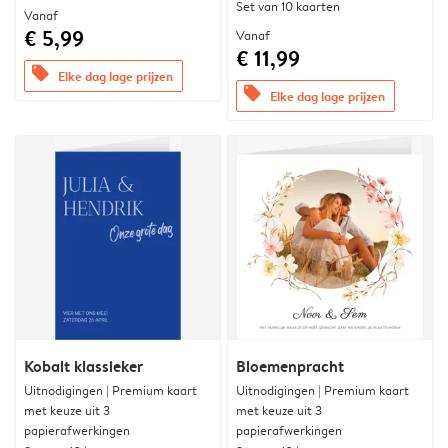
Set van 10 kaarten
Vanaf
€ 5,99
Vanaf
€ 11,99
offers
Elke dag lage prijzen
offers
Elke dag lage prijzen
Kobalt klassieker
Bloemenpracht
Uitnodigingen | Premium kaart
Uitnodigingen | Premium kaart
met keuze uit 3
met keuze uit 3
papierafwerkingen
papierafwerkingen