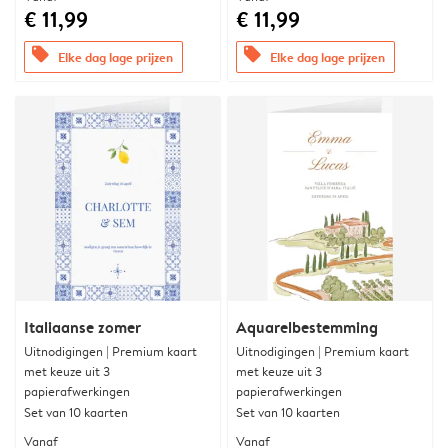
€ 11,99
€ 11,99
offers
offers
Elke dag lage prijzen
Elke dag lage prijzen
Italiaanse zomer
Aquarelbestemming
Uitnodigingen | Premium kaart
Uitnodigingen | Premium kaart
met keuze uit 3
met keuze uit 3
papierafwerkingen
papierafwerkingen
Set van 10 kaarten
Set van 10 kaarten
Vanaf
Vanaf