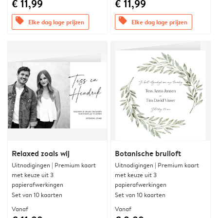
€ 11,99
€ 11,99
offers
offers
Elke dag lage prijzen
Elke dag lage prijzen
Relaxed zoals wij
Botanische bruiloft
Uitnodigingen | Premium kaart
Uitnodigingen | Premium kaart
met keuze uit 3
met keuze uit 3
papierafwerkingen
papierafwerkingen
Set van 10 kaarten
Set van 10 kaarten
Vanaf
Vanaf