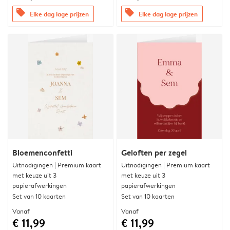
offers
offers
Elke dag lage prijzen
Elke dag lage prijzen
Bloemenconfetti
Geloften per zegel
Uitnodigingen | Premium kaart
Uitnodigingen | Premium kaart
met keuze uit 3
met keuze uit 3
papierafwerkingen
papierafwerkingen
Set van 10 kaarten
Set van 10 kaarten
Vanaf
Vanaf
€ 11,99
€ 11,99