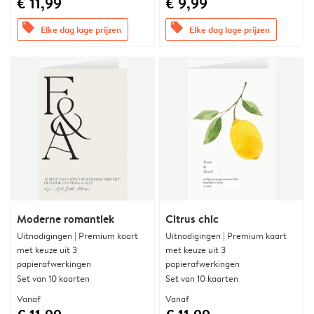
€ 11,99
€ 9,99
offers
offers
Elke dag lage prijzen
Elke dag lage prijzen
Moderne romantiek
Citrus chic
Uitnodigingen | Premium kaart
Uitnodigingen | Premium kaart
met keuze uit 3
met keuze uit 3
papierafwerkingen
papierafwerkingen
Set van 10 kaarten
Set van 10 kaarten
Vanaf
Vanaf