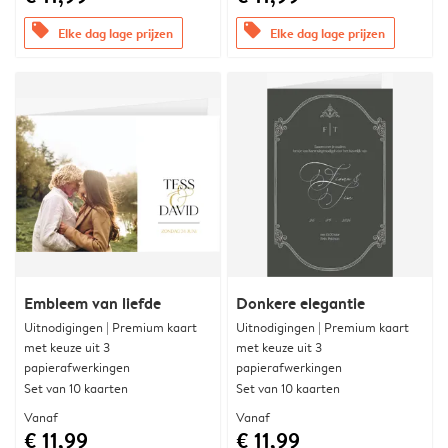
offers
offers
Elke dag lage prijzen
Elke dag lage prijzen
Embleem van liefde
Donkere elegantie
Uitnodigingen | Premium kaart
Uitnodigingen | Premium kaart
met keuze uit 3
met keuze uit 3
papierafwerkingen
papierafwerkingen
Set van 10 kaarten
Set van 10 kaarten
Vanaf
Vanaf
€ 11,99
€ 11,99