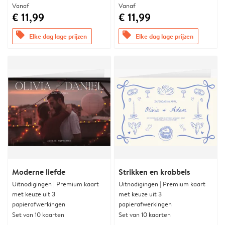
Vanaf
Vanaf
€ 11,99
€ 11,99
offers
offers
Elke dag lage prijzen
Elke dag lage prijzen
Moderne liefde
Strikken en krabbels
Uitnodigingen | Premium kaart
Uitnodigingen | Premium kaart
met keuze uit 3
met keuze uit 3
papierafwerkingen
papierafwerkingen
Set van 10 kaarten
Set van 10 kaarten