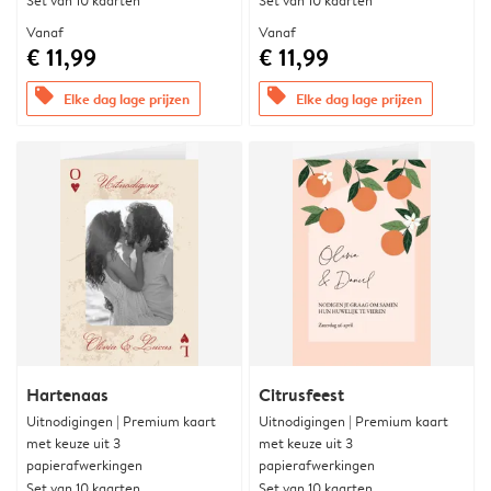
Set van 10 kaarten
Set van 10 kaarten
Vanaf
Vanaf
€ 11,99
€ 11,99
offers
offers
Elke dag lage prijzen
Elke dag lage prijzen
Hartenaas
Citrusfeest
Uitnodigingen | Premium kaart
Uitnodigingen | Premium kaart
met keuze uit 3
met keuze uit 3
papierafwerkingen
papierafwerkingen
Set van 10 kaarten
Set van 10 kaarten