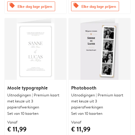
offers
offers
Elke dag lage prijzen
Elke dag lage prijzen
Mooie typographie
Photobooth
Uitnodigingen | Premium kaart
Uitnodigingen | Premium kaart
met keuze uit 3
met keuze uit 3
papierafwerkingen
papierafwerkingen
Set van 10 kaarten
Set van 10 kaarten
Vanaf
Vanaf
€ 11,99
€ 11,99