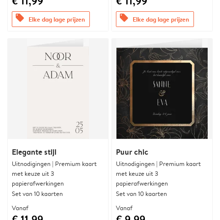
€ 11,99
€ 11,99
offers
offers
Elke dag lage prijzen
Elke dag lage prijzen
Elegante stijl
Puur chic
Uitnodigingen | Premium kaart
Uitnodigingen | Premium kaart
met keuze uit 3
met keuze uit 3
papierafwerkingen
papierafwerkingen
Set van 10 kaarten
Set van 10 kaarten
Vanaf
Vanaf
€ 11,99
€ 9,99