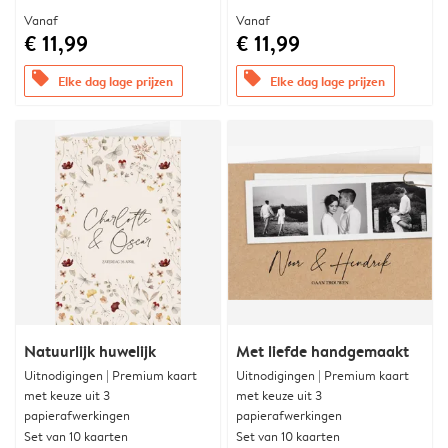
Vanaf
Vanaf
€ 11,99
€ 11,99
offers
offers
Elke dag lage prijzen
Elke dag lage prijzen
Natuurlijk huwelijk
Met liefde handgemaakt
Uitnodigingen | Premium kaart
Uitnodigingen | Premium kaart
met keuze uit 3
met keuze uit 3
papierafwerkingen
papierafwerkingen
Set van 10 kaarten
Set van 10 kaarten