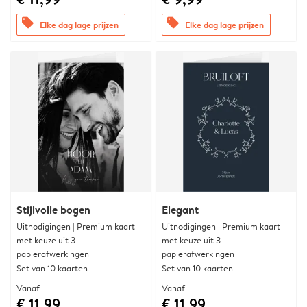
offers
offers
Elke dag lage prijzen
Elke dag lage prijzen
Stijlvolle bogen
Elegant
Uitnodigingen | Premium kaart
Uitnodigingen | Premium kaart
met keuze uit 3
met keuze uit 3
papierafwerkingen
papierafwerkingen
Set van 10 kaarten
Set van 10 kaarten
Vanaf
Vanaf
€ 11,99
€ 11,99