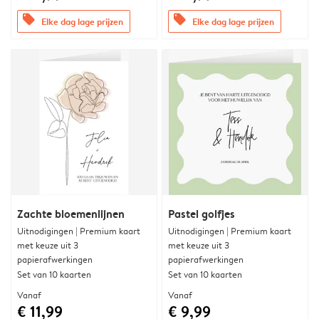
offers
offers
Elke dag lage prijzen
Elke dag lage prijzen
Zachte bloemenlijnen
Pastel golfjes
Uitnodigingen | Premium kaart
Uitnodigingen | Premium kaart
met keuze uit 3
met keuze uit 3
papierafwerkingen
papierafwerkingen
Set van 10 kaarten
Set van 10 kaarten
Vanaf
Vanaf
€ 11,99
€ 9,99