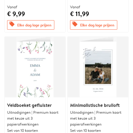
Vanaf
Vanaf
€ 9,99
€ 11,99
offers
offers
Elke dag lage prijzen
Elke dag lage prijzen
Veldboeket gefluister
Minimalistische bruiloft
Uitnodigingen | Premium kaart
Uitnodigingen | Premium kaart
met keuze uit 3
met keuze uit 3
papierafwerkingen
papierafwerkingen
Set van 10 kaarten
Set van 10 kaarten