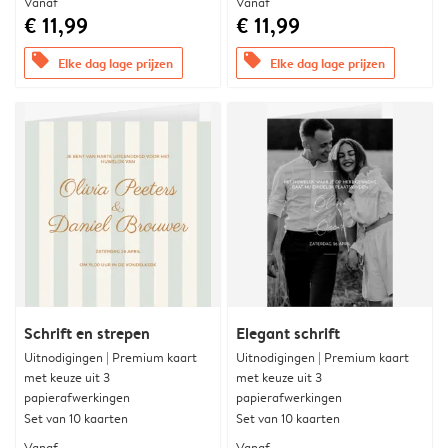
Vanaf
Vanaf
€ 11,99
€ 11,99
offers
offers
Elke dag lage prijzen
Elke dag lage prijzen
Schrift en strepen
Elegant schrift
Uitnodigingen | Premium kaart
Uitnodigingen | Premium kaart
met keuze uit 3
met keuze uit 3
papierafwerkingen
papierafwerkingen
Set van 10 kaarten
Set van 10 kaarten
Vanaf
Vanaf