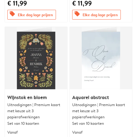
€ 11,99
€ 11,99
offers
offers
Elke dag lage prijzen
Elke dag lage prijzen
Wijnstok en bloem
Aquarel abstract
Uitnodigingen | Premium kaart
Uitnodigingen | Premium kaart
met keuze uit 3
met keuze uit 3
papierafwerkingen
papierafwerkingen
Set van 10 kaarten
Set van 10 kaarten
Vanaf
Vanaf