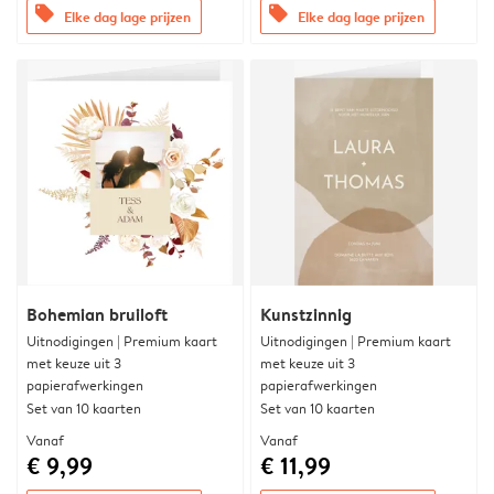
offers
offers
Elke dag lage prijzen
Elke dag lage prijzen
Bohemian bruiloft
Kunstzinnig
Uitnodigingen | Premium kaart
Uitnodigingen | Premium kaart
met keuze uit 3
met keuze uit 3
papierafwerkingen
papierafwerkingen
Set van 10 kaarten
Set van 10 kaarten
Vanaf
Vanaf
€ 9,99
€ 11,99