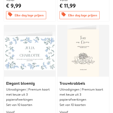
€ 9,99
€ 11,99
offers
offers
Elke dag lage prijzen
Elke dag lage prijzen
Elegant bloemig
Trouwkrabbels
Uitnodigingen | Premium kaart
Uitnodigingen | Premium kaart
met keuze uit 3
met keuze uit 3
papierafwerkingen
papierafwerkingen
Set van 10 kaarten
Set van 10 kaarten
Vanaf
Vanaf