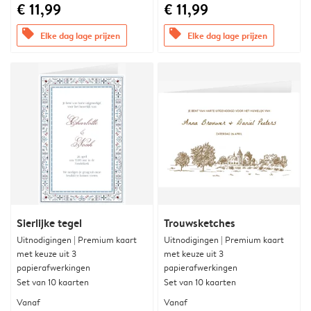
€ 11,99
€ 11,99
offers
offers
Elke dag lage prijzen
Elke dag lage prijzen
Sierlijke tegel
Trouwsketches
Uitnodigingen | Premium kaart
Uitnodigingen | Premium kaart
met keuze uit 3
met keuze uit 3
papierafwerkingen
papierafwerkingen
Set van 10 kaarten
Set van 10 kaarten
Vanaf
Vanaf