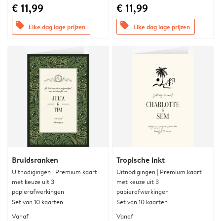
€ 11,99
€ 11,99
offers
offers
Elke dag lage prijzen
Elke dag lage prijzen
Bruidsranken
Tropische inkt
Uitnodigingen | Premium kaart
Uitnodigingen | Premium kaart
met keuze uit 3
met keuze uit 3
papierafwerkingen
papierafwerkingen
Set van 10 kaarten
Set van 10 kaarten
Vanaf
Vanaf