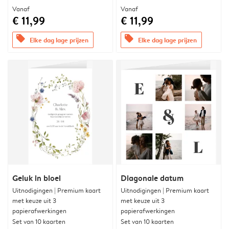
Vanaf
Vanaf
€ 11,99
€ 11,99
offers
offers
Elke dag lage prijzen
Elke dag lage prijzen
Geluk in bloei
Diagonale datum
Uitnodigingen | Premium kaart
Uitnodigingen | Premium kaart
met keuze uit 3
met keuze uit 3
papierafwerkingen
papierafwerkingen
Set van 10 kaarten
Set van 10 kaarten