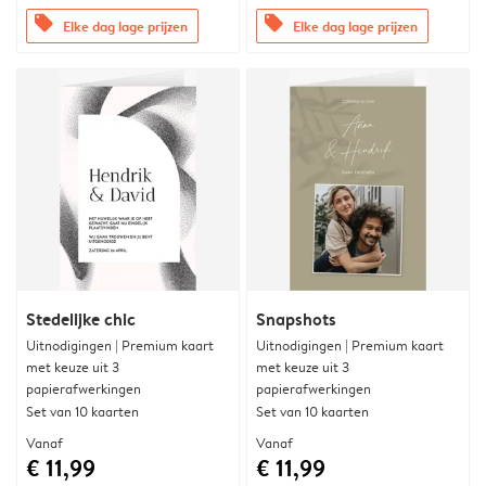
offers
offers
Elke dag lage prijzen
Elke dag lage prijzen
Stedelijke chic
Snapshots
Uitnodigingen | Premium kaart
Uitnodigingen | Premium kaart
met keuze uit 3
met keuze uit 3
papierafwerkingen
papierafwerkingen
Set van 10 kaarten
Set van 10 kaarten
Vanaf
Vanaf
€ 11,99
€ 11,99