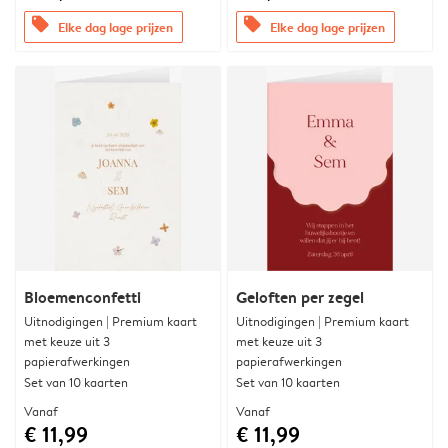
offers
offers
Elke dag lage prijzen
Elke dag lage prijzen
Bloemenconfetti
Geloften per zegel
Uitnodigingen | Premium kaart
Uitnodigingen | Premium kaart
met keuze uit 3
met keuze uit 3
papierafwerkingen
papierafwerkingen
Set van 10 kaarten
Set van 10 kaarten
Vanaf
Vanaf
€ 11,99
€ 11,99