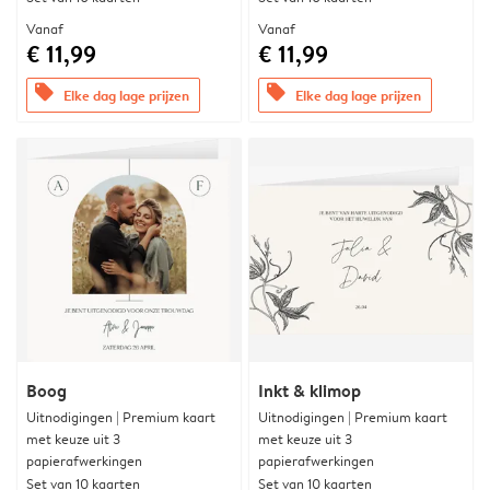
Vanaf
Vanaf
€ 11,99
€ 11,99
offers
offers
Elke dag lage prijzen
Elke dag lage prijzen
Boog
Inkt & klimop
Uitnodigingen | Premium kaart
Uitnodigingen | Premium kaart
met keuze uit 3
met keuze uit 3
papierafwerkingen
papierafwerkingen
Set van 10 kaarten
Set van 10 kaarten