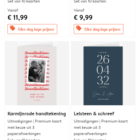
Set van 10 kaarten
Set van 10 kaarten
Vanaf
Vanaf
€ 11,99
€ 9,99
offers
offers
Elke dag lage prijzen
Elke dag lage prijzen
Karmijnrode handtekening
Leisteen & schreef
Uitnodigingen | Premium kaart
Uitnodigingen | Premium kaart
met keuze uit 3
met keuze uit 3
papierafwerkingen
papierafwerkingen