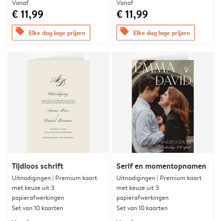
Vanaf
Vanaf
€ 11,99
€ 11,99
offers
offers
Elke dag lage prijzen
Elke dag lage prijzen
Tijdloos schrift
Serif en momentopnamen
Uitnodigingen | Premium kaart
Uitnodigingen | Premium kaart
met keuze uit 3
met keuze uit 3
papierafwerkingen
papierafwerkingen
Set van 10 kaarten
Set van 10 kaarten