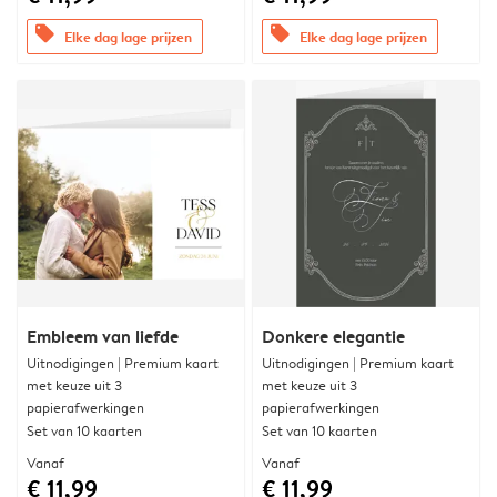
offers
offers
Elke dag lage prijzen
Elke dag lage prijzen
Embleem van liefde
Donkere elegantie
Uitnodigingen | Premium kaart
Uitnodigingen | Premium kaart
met keuze uit 3
met keuze uit 3
papierafwerkingen
papierafwerkingen
Set van 10 kaarten
Set van 10 kaarten
Vanaf
Vanaf
€ 11,99
€ 11,99