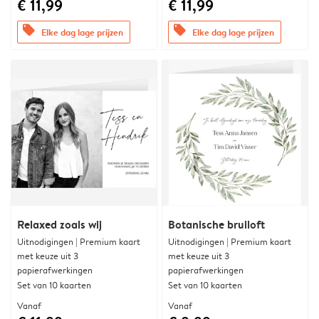
€ 11,99
€ 11,99
offers
offers
Elke dag lage prijzen
Elke dag lage prijzen
Relaxed zoals wij
Botanische bruiloft
Uitnodigingen | Premium kaart
Uitnodigingen | Premium kaart
met keuze uit 3
met keuze uit 3
papierafwerkingen
papierafwerkingen
Set van 10 kaarten
Set van 10 kaarten
Vanaf
Vanaf