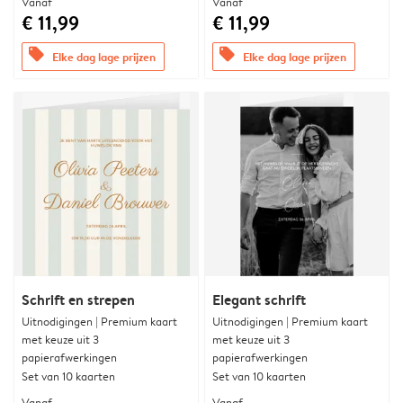
Vanaf
Vanaf
€ 11,99
€ 11,99
offers
offers
Elke dag lage prijzen
Elke dag lage prijzen
Schrift en strepen
Elegant schrift
Uitnodigingen | Premium kaart
Uitnodigingen | Premium kaart
met keuze uit 3
met keuze uit 3
papierafwerkingen
papierafwerkingen
Set van 10 kaarten
Set van 10 kaarten
Vanaf
Vanaf