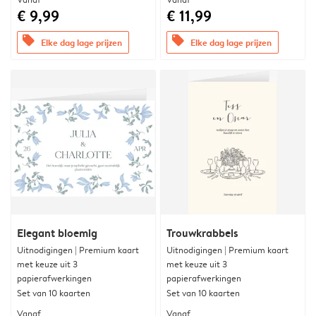
€ 9,99
€ 11,99
offers
offers
Elke dag lage prijzen
Elke dag lage prijzen
Elegant bloemig
Trouwkrabbels
Uitnodigingen | Premium kaart
Uitnodigingen | Premium kaart
met keuze uit 3
met keuze uit 3
papierafwerkingen
papierafwerkingen
Set van 10 kaarten
Set van 10 kaarten
Vanaf
Vanaf