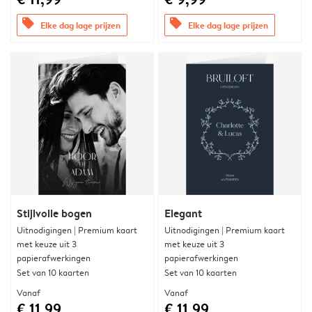
offers
offers
Elke dag lage prijzen
Elke dag lage prijzen
Stijlvolle bogen
Elegant
Uitnodigingen | Premium kaart
Uitnodigingen | Premium kaart
met keuze uit 3
met keuze uit 3
papierafwerkingen
papierafwerkingen
Set van 10 kaarten
Set van 10 kaarten
Vanaf
Vanaf
€ 11,99
€ 11,99