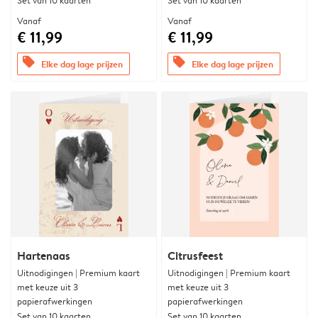
Set van 10 kaarten
Set van 10 kaarten
Vanaf
Vanaf
€ 11,99
€ 11,99
offers
offers
Elke dag lage prijzen
Elke dag lage prijzen
Hartenaas
Citrusfeest
Uitnodigingen | Premium kaart
Uitnodigingen | Premium kaart
met keuze uit 3
met keuze uit 3
papierafwerkingen
papierafwerkingen
Set van 10 kaarten
Set van 10 kaarten