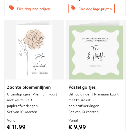
offers
offers
Elke dag lage prijzen
Elke dag lage prijzen
Zachte bloemenlijnen
Pastel golfjes
Uitnodigingen | Premium kaart
Uitnodigingen | Premium kaart
met keuze uit 3
met keuze uit 3
papierafwerkingen
papierafwerkingen
Set van 10 kaarten
Set van 10 kaarten
Vanaf
Vanaf
€ 11,99
€ 9,99