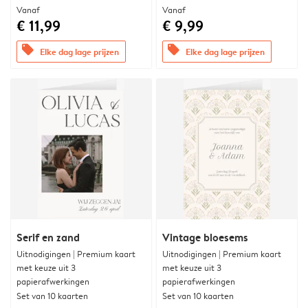
Vanaf
Vanaf
€ 11,99
€ 9,99
offers
offers
Elke dag lage prijzen
Elke dag lage prijzen
Serif en zand
Vintage bloesems
Uitnodigingen | Premium kaart
Uitnodigingen | Premium kaart
met keuze uit 3
met keuze uit 3
papierafwerkingen
papierafwerkingen
Set van 10 kaarten
Set van 10 kaarten