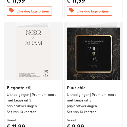
€ 11,99
€ 11,99
offers
offers
Elke dag lage prijzen
Elke dag lage prijzen
Elegante stijl
Puur chic
Uitnodigingen | Premium kaart
Uitnodigingen | Premium kaart
met keuze uit 3
met keuze uit 3
papierafwerkingen
papierafwerkingen
Set van 10 kaarten
Set van 10 kaarten
Vanaf
Vanaf
€ 11,99
€ 9,99