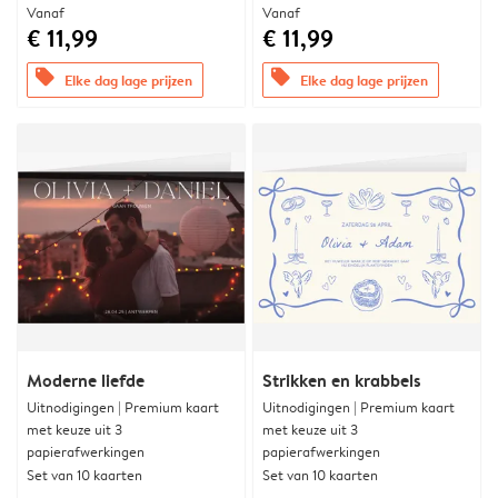
Vanaf
Vanaf
€ 11,99
€ 11,99
offers
offers
Elke dag lage prijzen
Elke dag lage prijzen
Moderne liefde
Strikken en krabbels
Uitnodigingen | Premium kaart
Uitnodigingen | Premium kaart
met keuze uit 3
met keuze uit 3
papierafwerkingen
papierafwerkingen
Set van 10 kaarten
Set van 10 kaarten