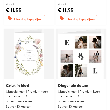
Vanaf
Vanaf
€ 11,99
€ 11,99
offers
offers
Elke dag lage prijzen
Elke dag lage prijzen
Geluk in bloei
Diagonale datum
Uitnodigingen | Premium kaart
Uitnodigingen | Premium kaart
met keuze uit 3
met keuze uit 3
papierafwerkingen
papierafwerkingen
Set van 10 kaarten
Set van 10 kaarten