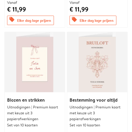
Vanaf
Vanaf
€ 11,99
€ 11,99
offers
offers
Elke dag lage prijzen
Elke dag lage prijzen
Blozen en strikken
Bestemming voor altijd
Uitnodigingen | Premium kaart
Uitnodigingen | Premium kaart
met keuze uit 3
met keuze uit 3
papierafwerkingen
papierafwerkingen
Set van 10 kaarten
Set van 10 kaarten