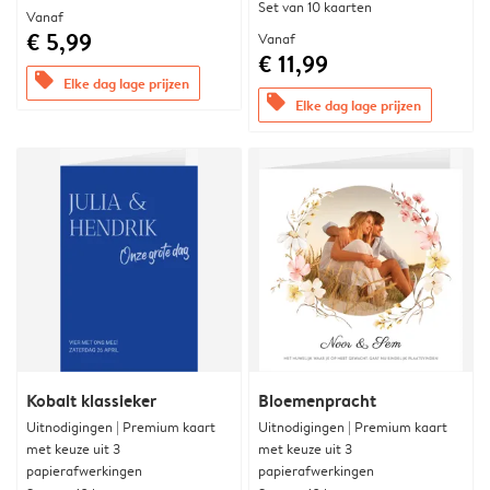
Set van 10 kaarten
Vanaf
€ 5,99
Vanaf
€ 11,99
offers
Elke dag lage prijzen
offers
Elke dag lage prijzen
Kobalt klassieker
Bloemenpracht
Uitnodigingen | Premium kaart
Uitnodigingen | Premium kaart
met keuze uit 3
met keuze uit 3
papierafwerkingen
papierafwerkingen