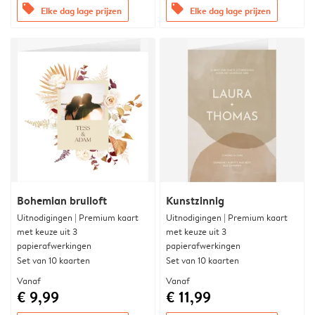
offers
offers
Elke dag lage prijzen
Elke dag lage prijzen
Bohemian bruiloft
Kunstzinnig
Uitnodigingen | Premium kaart
Uitnodigingen | Premium kaart
met keuze uit 3
met keuze uit 3
papierafwerkingen
papierafwerkingen
Set van 10 kaarten
Set van 10 kaarten
Vanaf
Vanaf
€ 9,99
€ 11,99