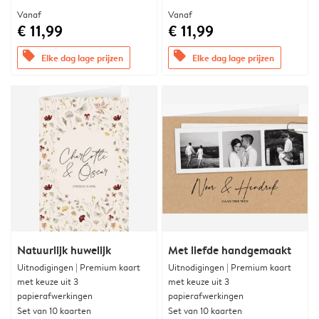
Vanaf
Vanaf
€ 11,99
€ 11,99
offers
offers
Elke dag lage prijzen
Elke dag lage prijzen
Natuurlijk huwelijk
Met liefde handgemaakt
Uitnodigingen | Premium kaart
Uitnodigingen | Premium kaart
met keuze uit 3
met keuze uit 3
papierafwerkingen
papierafwerkingen
Set van 10 kaarten
Set van 10 kaarten