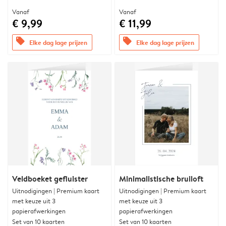
Vanaf
Vanaf
€ 9,99
€ 11,99
offers
offers
Elke dag lage prijzen
Elke dag lage prijzen
Veldboeket gefluister
Minimalistische bruiloft
Uitnodigingen | Premium kaart
Uitnodigingen | Premium kaart
met keuze uit 3
met keuze uit 3
papierafwerkingen
papierafwerkingen
Set van 10 kaarten
Set van 10 kaarten