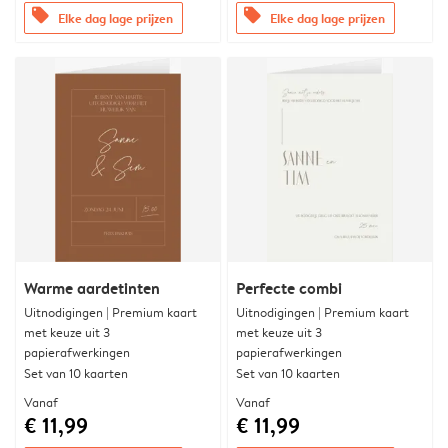
offers
offers
Elke dag lage prijzen
Elke dag lage prijzen
Warme aardetinten
Perfecte combi
Uitnodigingen | Premium kaart
Uitnodigingen | Premium kaart
met keuze uit 3
met keuze uit 3
papierafwerkingen
papierafwerkingen
Set van 10 kaarten
Set van 10 kaarten
Vanaf
Vanaf
€ 11,99
€ 11,99