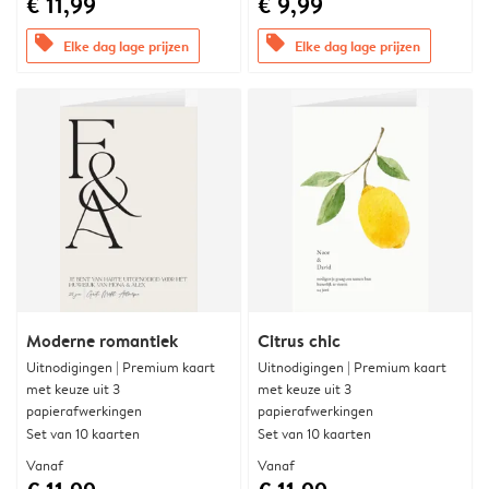
€ 11,99
€ 9,99
offers
offers
Elke dag lage prijzen
Elke dag lage prijzen
Moderne romantiek
Citrus chic
Uitnodigingen | Premium kaart
Uitnodigingen | Premium kaart
met keuze uit 3
met keuze uit 3
papierafwerkingen
papierafwerkingen
Set van 10 kaarten
Set van 10 kaarten
Vanaf
Vanaf