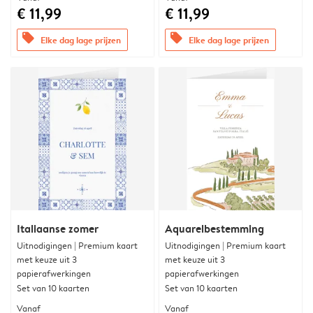
€ 11,99
€ 11,99
offers
offers
Elke dag lage prijzen
Elke dag lage prijzen
Italiaanse zomer
Aquarelbestemming
Uitnodigingen | Premium kaart
Uitnodigingen | Premium kaart
met keuze uit 3
met keuze uit 3
papierafwerkingen
papierafwerkingen
Set van 10 kaarten
Set van 10 kaarten
Vanaf
Vanaf