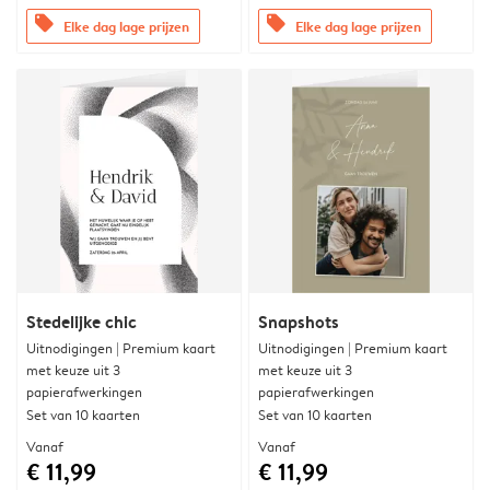
offers
offers
Elke dag lage prijzen
Elke dag lage prijzen
Stedelijke chic
Snapshots
Uitnodigingen | Premium kaart
Uitnodigingen | Premium kaart
met keuze uit 3
met keuze uit 3
papierafwerkingen
papierafwerkingen
Set van 10 kaarten
Set van 10 kaarten
Vanaf
Vanaf
€ 11,99
€ 11,99