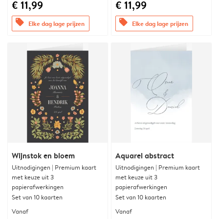
€ 11,99
€ 11,99
offers
offers
Elke dag lage prijzen
Elke dag lage prijzen
Wijnstok en bloem
Aquarel abstract
Uitnodigingen | Premium kaart
Uitnodigingen | Premium kaart
met keuze uit 3
met keuze uit 3
papierafwerkingen
papierafwerkingen
Set van 10 kaarten
Set van 10 kaarten
Vanaf
Vanaf