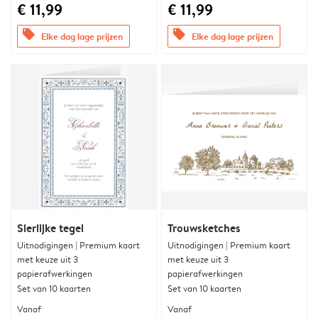
€ 11,99
€ 11,99
offers
offers
Elke dag lage prijzen
Elke dag lage prijzen
Sierlijke tegel
Trouwsketches
Uitnodigingen | Premium kaart
Uitnodigingen | Premium kaart
met keuze uit 3
met keuze uit 3
papierafwerkingen
papierafwerkingen
Set van 10 kaarten
Set van 10 kaarten
Vanaf
Vanaf