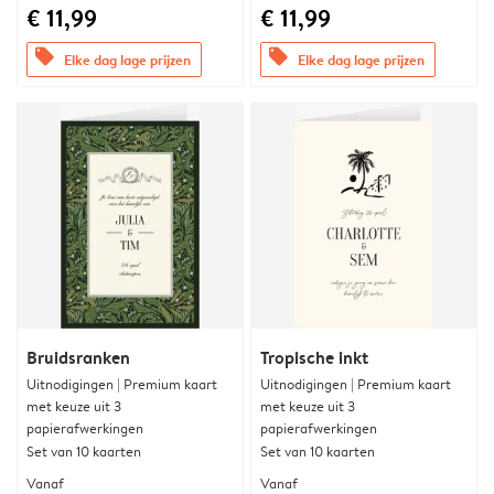
€ 11,99
€ 11,99
offers
offers
Elke dag lage prijzen
Elke dag lage prijzen
Bruidsranken
Tropische inkt
Uitnodigingen | Premium kaart
Uitnodigingen | Premium kaart
met keuze uit 3
met keuze uit 3
papierafwerkingen
papierafwerkingen
Set van 10 kaarten
Set van 10 kaarten
Vanaf
Vanaf