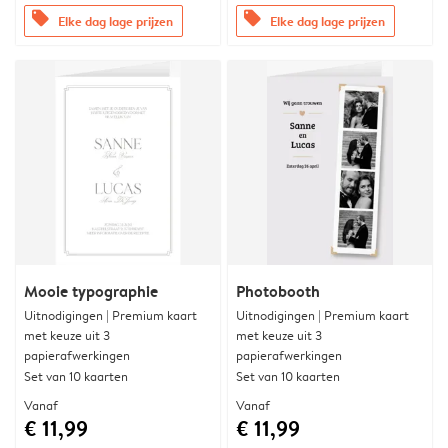
offers
offers
Elke dag lage prijzen
Elke dag lage prijzen
Mooie typographie
Photobooth
Uitnodigingen | Premium kaart
Uitnodigingen | Premium kaart
met keuze uit 3
met keuze uit 3
papierafwerkingen
papierafwerkingen
Set van 10 kaarten
Set van 10 kaarten
Vanaf
Vanaf
€ 11,99
€ 11,99