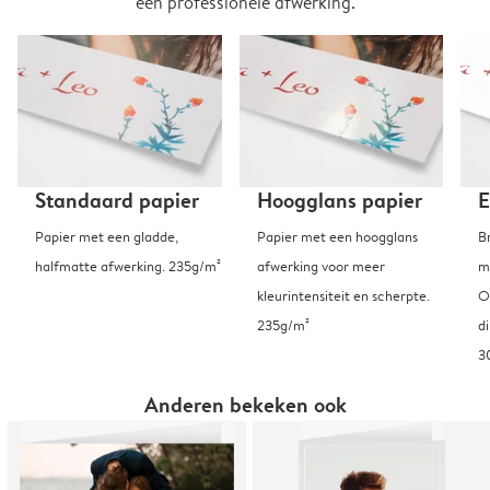
een professionele afwerking.
Standaard papier
Hoogglans papier
E
Papier met een gladde,
Papier met een hoogglans
B
halfmatte afwerking. 235g/m²
afwerking voor meer
m
kleurintensiteit en scherpte.
O
235g/m²
d
3
Anderen bekeken ook