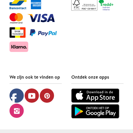
We zijn ook te vinden op
Ontdek onze apps
facebook
youtube
pinterest
instagram