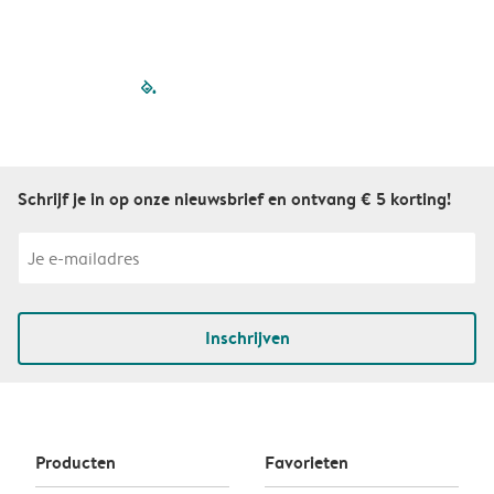
filled-pagination
outlined-paginatio
outlined-paginat
outlined-pagin
outlined-pag
outlined-p
Schrijf je in op onze nieuwsbrief en ontvang € 5 korting!
Inschrijven
Producten
Favorieten