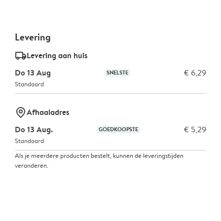
Levering
delivery_standard_v2
Levering aan huis
Do 13 Aug
€ 6,29
SNELSTE
Standaard
marker-pin
Afhaaladres
Do 13 Aug.
€ 5,29
GOEDKOOPSTE
Standaard
Als je meerdere producten bestelt, kunnen de leveringstijden
veranderen.