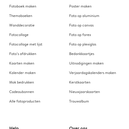
Fotoboek maken
Poster maken
Themaboeken
Foto op aluminium
Wanddecoratie
Foto op canvas
Fotocollage
Foto op forex
Fotocollage met lijst
Foto op plexiglas
Foto’s afdrukken
Bedankkaartjes
Kaarten maken
Uitnodigingen maken
Kalender maken
Verjaardagskalenders maken
Mok bedrukken
Kerstkaarten
Cadeaubonnen
Nieuwjaarskaarten
Alle fotoproducten
Trouwalbum
Help
Over ons