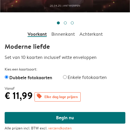
Voorkant
Binnenkant
Achterkant
Moderne liefde
Set van 10 kaarten inclusief witte enveloppen
Kies een kaartsoort:
Dubbele fotokaarten
Enkele fotokaarten
Vanaf
€ 11,99
offers
Elke dag lage prijzen
Begin nu
Alle prijzen incl. BTW excl.
verzendkosten