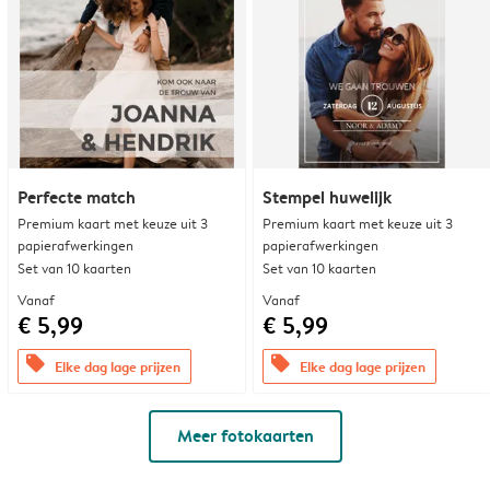
Perfecte match
Stempel huwelijk
Premium kaart met keuze uit 3
Premium kaart met keuze uit 3
papierafwerkingen
papierafwerkingen
Set van 10 kaarten
Set van 10 kaarten
Vanaf
Vanaf
€ 5,99
€ 5,99
offers
offers
Elke dag lage prijzen
Elke dag lage prijzen
Meer fotokaarten