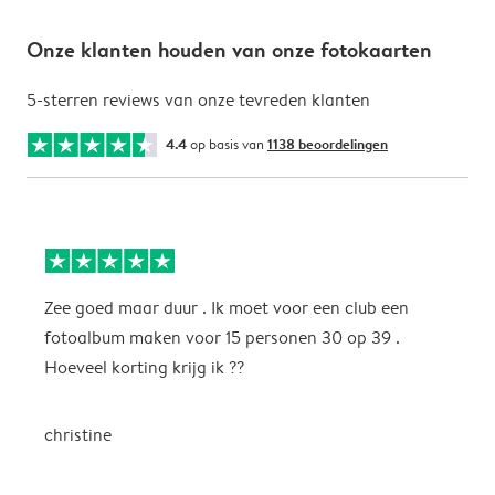
Onze klanten houden van onze fotokaarten
5-sterren reviews van onze tevreden klanten
4.4
op basis van
1138 beoordelingen
Zee goed maar duur . Ik moet voor een club een
M
fotoalbum maken voor 15 personen 30 op 39 .
k
Hoeveel korting krijg ik ??
b
christine
J