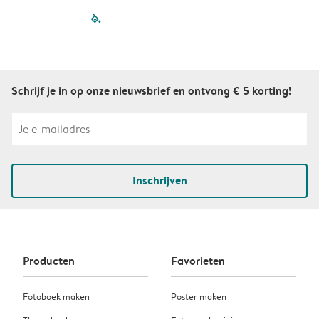
filled-pagination
outlined-paginatio
outlined-paginat
outlined-pagin
outlined-pag
outlined-p
Schrijf je in op onze nieuwsbrief en ontvang € 5 korting!
Inschrijven
Producten
Favorieten
Fotoboek maken
Poster maken