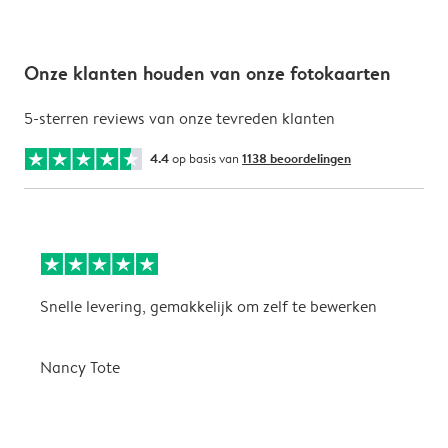
Onze klanten houden van onze fotokaarten
5-sterren reviews van onze tevreden klanten
4.4
op basis van
1138 beoordelingen
Snelle levering, gemakkelijk om zelf te bewerken
D
i
Nancy Tote