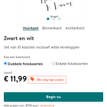
Voorkant
Binnenkant
Achterkant
Zwart en wit
Set van 10 kaarten inclusief witte enveloppen
Kies een kaartsoort:
Dubbele fotokaarten
Enkele fotokaarten
Vanaf
€ 11,99
offers
Elke dag lage prijzen
Begin nu
Alle prijzen incl. BTW excl.
verzending