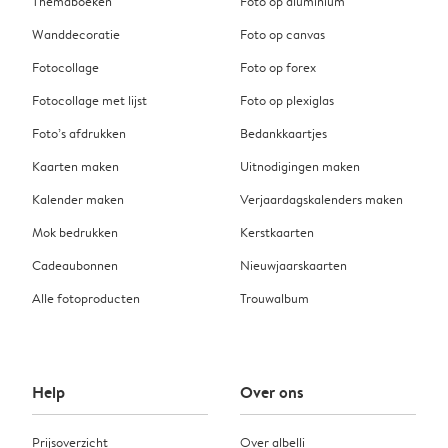
Themaboeken
Foto op aluminium
Wanddecoratie
Foto op canvas
Fotocollage
Foto op forex
Fotocollage met lijst
Foto op plexiglas
Foto’s afdrukken
Bedankkaartjes
Kaarten maken
Uitnodigingen maken
Kalender maken
Verjaardagskalenders maken
Mok bedrukken
Kerstkaarten
Cadeaubonnen
Nieuwjaarskaarten
Alle fotoproducten
Trouwalbum
Help
Over ons
Prijsoverzicht
Over albelli