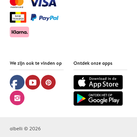
We zijn ook te vinden op
Ontdek onze apps
facebook
youtube
pinterest
instagram
albelli © 2026