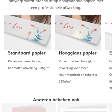
ontwerp wordt afgedrukt op hoogwaardig papier, met
een professionele afwerking.
Standaard papier
Hoogglans papier
E
Papier met een gladde,
Papier met een hoogglans
B
halfmatte afwerking. 235g/m²
afwerking voor meer
m
kleurintensiteit en scherpte.
O
235g/m²
d
3
Anderen bekeken ook