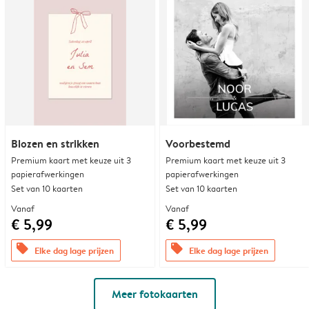
Blozen en strikken
Voorbestemd
Premium kaart met keuze uit 3
Premium kaart met keuze uit 3
papierafwerkingen
papierafwerkingen
Set van 10 kaarten
Set van 10 kaarten
Vanaf
Vanaf
€ 5,99
€ 5,99
offers
offers
Elke dag lage prijzen
Elke dag lage prijzen
Meer fotokaarten