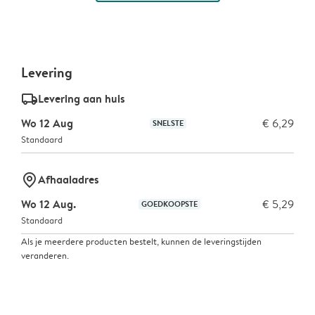
Levering
delivery_standard_v2
Levering aan huis
Wo 12 Aug
€ 6,29
SNELSTE
Standaard
marker-pin
Afhaaladres
Wo 12 Aug.
€ 5,29
GOEDKOOPSTE
Standaard
Als je meerdere producten bestelt, kunnen de leveringstijden
veranderen.