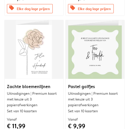
offers
offers
Elke dag lage prijzen
Elke dag lage prijzen
Zachte bloemenlijnen
Pastel golfjes
Uitnodigingen | Premium kaart
Uitnodigingen | Premium kaart
met keuze uit 3
met keuze uit 3
papierafwerkingen
papierafwerkingen
Set van 10 kaarten
Set van 10 kaarten
Vanaf
Vanaf
€ 11,99
€ 9,99