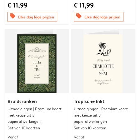
€ 11,99
€ 11,99
offers
offers
Elke dag lage prijzen
Elke dag lage prijzen
Bruidsranken
Tropische inkt
Uitnodigingen | Premium kaart
Uitnodigingen | Premium kaart
met keuze uit 3
met keuze uit 3
papierafwerkingen
papierafwerkingen
Set van 10 kaarten
Set van 10 kaarten
Vanaf
Vanaf