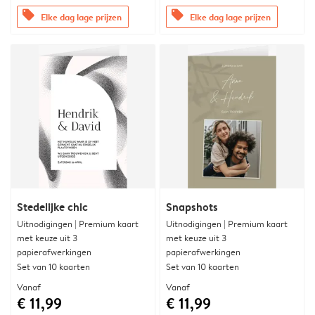
offers
offers
Elke dag lage prijzen
Elke dag lage prijzen
Stedelijke chic
Snapshots
Uitnodigingen | Premium kaart
Uitnodigingen | Premium kaart
met keuze uit 3
met keuze uit 3
papierafwerkingen
papierafwerkingen
Set van 10 kaarten
Set van 10 kaarten
Vanaf
Vanaf
€ 11,99
€ 11,99