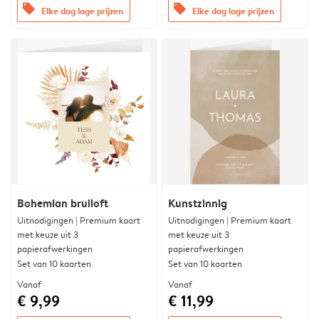
offers
offers
Elke dag lage prijzen
Elke dag lage prijzen
Bohemian bruiloft
Kunstzinnig
Uitnodigingen | Premium kaart
Uitnodigingen | Premium kaart
met keuze uit 3
met keuze uit 3
papierafwerkingen
papierafwerkingen
Set van 10 kaarten
Set van 10 kaarten
Vanaf
Vanaf
€ 9,99
€ 11,99