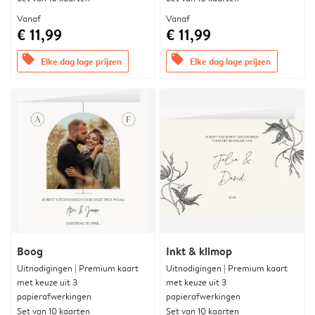
Vanaf
Vanaf
€ 11,99
€ 11,99
offers
offers
Elke dag lage prijzen
Elke dag lage prijzen
Boog
Inkt & klimop
Uitnodigingen | Premium kaart
Uitnodigingen | Premium kaart
met keuze uit 3
met keuze uit 3
papierafwerkingen
papierafwerkingen
Set van 10 kaarten
Set van 10 kaarten