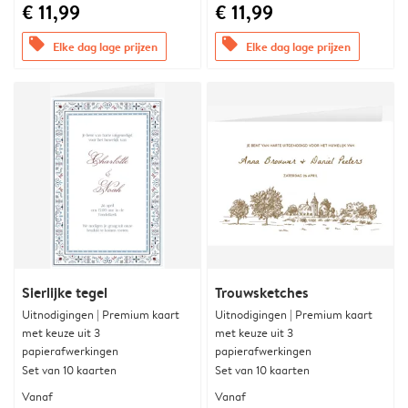
€ 11,99
€ 11,99
offers
offers
Elke dag lage prijzen
Elke dag lage prijzen
Sierlijke tegel
Trouwsketches
Uitnodigingen | Premium kaart
Uitnodigingen | Premium kaart
met keuze uit 3
met keuze uit 3
papierafwerkingen
papierafwerkingen
Set van 10 kaarten
Set van 10 kaarten
Vanaf
Vanaf