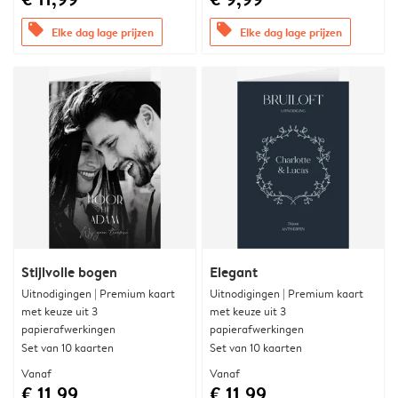
offers
offers
Elke dag lage prijzen
Elke dag lage prijzen
Stijlvolle bogen
Elegant
Uitnodigingen | Premium kaart
Uitnodigingen | Premium kaart
met keuze uit 3
met keuze uit 3
papierafwerkingen
papierafwerkingen
Set van 10 kaarten
Set van 10 kaarten
Vanaf
Vanaf
€ 11,99
€ 11,99