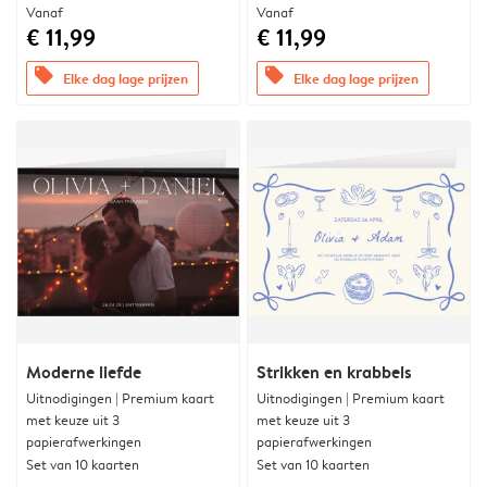
Vanaf
Vanaf
€ 11,99
€ 11,99
offers
offers
Elke dag lage prijzen
Elke dag lage prijzen
Moderne liefde
Strikken en krabbels
Uitnodigingen | Premium kaart
Uitnodigingen | Premium kaart
met keuze uit 3
met keuze uit 3
papierafwerkingen
papierafwerkingen
Set van 10 kaarten
Set van 10 kaarten