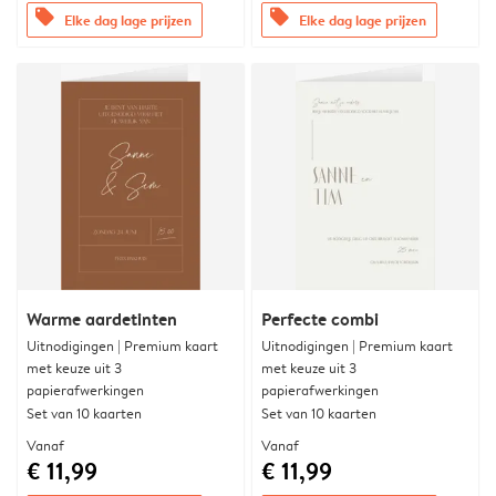
offers
offers
Elke dag lage prijzen
Elke dag lage prijzen
Warme aardetinten
Perfecte combi
Uitnodigingen | Premium kaart
Uitnodigingen | Premium kaart
met keuze uit 3
met keuze uit 3
papierafwerkingen
papierafwerkingen
Set van 10 kaarten
Set van 10 kaarten
Vanaf
Vanaf
€ 11,99
€ 11,99