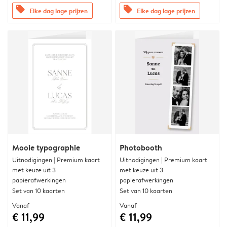
offers
offers
Elke dag lage prijzen
Elke dag lage prijzen
Mooie typographie
Photobooth
Uitnodigingen | Premium kaart
Uitnodigingen | Premium kaart
met keuze uit 3
met keuze uit 3
papierafwerkingen
papierafwerkingen
Set van 10 kaarten
Set van 10 kaarten
Vanaf
Vanaf
€ 11,99
€ 11,99