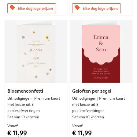
offers
offers
Elke dag lage prijzen
Elke dag lage prijzen
Bloemenconfetti
Geloften per zegel
Uitnodigingen | Premium kaart
Uitnodigingen | Premium kaart
met keuze uit 3
met keuze uit 3
papierafwerkingen
papierafwerkingen
Set van 10 kaarten
Set van 10 kaarten
Vanaf
Vanaf
€ 11,99
€ 11,99