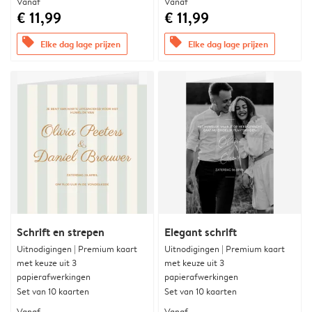
Vanaf
Vanaf
€ 11,99
€ 11,99
offers
offers
Elke dag lage prijzen
Elke dag lage prijzen
Schrift en strepen
Elegant schrift
Uitnodigingen | Premium kaart
Uitnodigingen | Premium kaart
met keuze uit 3
met keuze uit 3
papierafwerkingen
papierafwerkingen
Set van 10 kaarten
Set van 10 kaarten
Vanaf
Vanaf