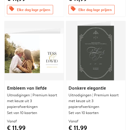
offers
offers
Elke dag lage prijzen
Elke dag lage prijzen
Embleem van liefde
Donkere elegantie
Uitnodigingen | Premium kaart
Uitnodigingen | Premium kaart
met keuze uit 3
met keuze uit 3
papierafwerkingen
papierafwerkingen
Set van 10 kaarten
Set van 10 kaarten
Vanaf
Vanaf
€ 11,99
€ 11,99