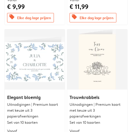
€ 9,99
€ 11,99
offers
offers
Elke dag lage prijzen
Elke dag lage prijzen
Elegant bloemig
Trouwkrabbels
Uitnodigingen | Premium kaart
Uitnodigingen | Premium kaart
met keuze uit 3
met keuze uit 3
papierafwerkingen
papierafwerkingen
Set van 10 kaarten
Set van 10 kaarten
Vanaf
Vanaf