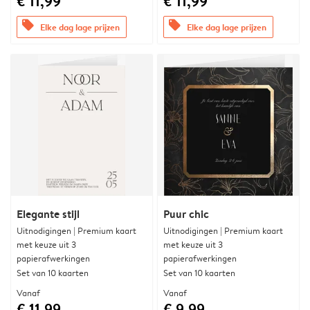
€ 11,99
€ 11,99
offers
offers
Elke dag lage prijzen
Elke dag lage prijzen
Elegante stijl
Puur chic
Uitnodigingen | Premium kaart
Uitnodigingen | Premium kaart
met keuze uit 3
met keuze uit 3
papierafwerkingen
papierafwerkingen
Set van 10 kaarten
Set van 10 kaarten
Vanaf
Vanaf
€ 11,99
€ 9,99