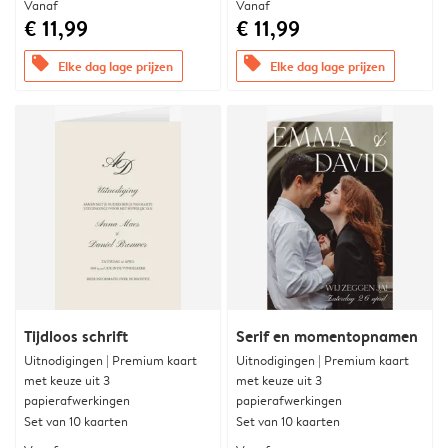
Vanaf
Vanaf
€ 11,99
€ 11,99
offers
offers
Elke dag lage prijzen
Elke dag lage prijzen
Tijdloos schrift
Serif en momentopnamen
Uitnodigingen | Premium kaart
Uitnodigingen | Premium kaart
met keuze uit 3
met keuze uit 3
papierafwerkingen
papierafwerkingen
Set van 10 kaarten
Set van 10 kaarten