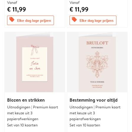
Vanaf
Vanaf
€ 11,99
€ 11,99
offers
offers
Elke dag lage prijzen
Elke dag lage prijzen
Blozen en strikken
Bestemming voor altijd
Uitnodigingen | Premium kaart
Uitnodigingen | Premium kaart
met keuze uit 3
met keuze uit 3
papierafwerkingen
papierafwerkingen
Set van 10 kaarten
Set van 10 kaarten