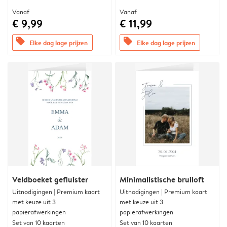
Vanaf
Vanaf
€ 9,99
€ 11,99
offers
offers
Elke dag lage prijzen
Elke dag lage prijzen
Veldboeket gefluister
Minimalistische bruiloft
Uitnodigingen | Premium kaart
Uitnodigingen | Premium kaart
met keuze uit 3
met keuze uit 3
papierafwerkingen
papierafwerkingen
Set van 10 kaarten
Set van 10 kaarten