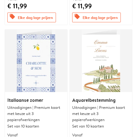
€ 11,99
€ 11,99
offers
offers
Elke dag lage prijzen
Elke dag lage prijzen
Italiaanse zomer
Aquarelbestemming
Uitnodigingen | Premium kaart
Uitnodigingen | Premium kaart
met keuze uit 3
met keuze uit 3
papierafwerkingen
papierafwerkingen
Set van 10 kaarten
Set van 10 kaarten
Vanaf
Vanaf