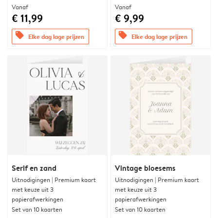
Vanaf
Vanaf
€ 11,99
€ 9,99
offers
offers
Elke dag lage prijzen
Elke dag lage prijzen
Serif en zand
Vintage bloesems
Uitnodigingen | Premium kaart
Uitnodigingen | Premium kaart
met keuze uit 3
met keuze uit 3
papierafwerkingen
papierafwerkingen
Set van 10 kaarten
Set van 10 kaarten