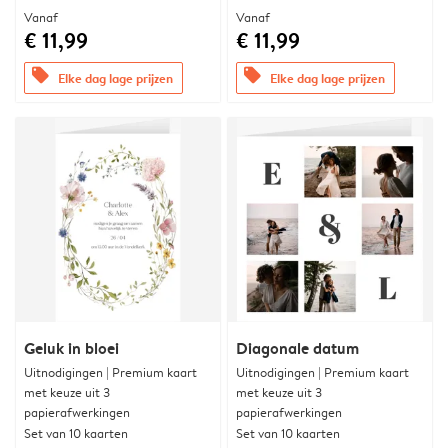
Vanaf
Vanaf
€ 11,99
€ 11,99
offers
offers
Elke dag lage prijzen
Elke dag lage prijzen
Geluk in bloei
Diagonale datum
Uitnodigingen | Premium kaart
Uitnodigingen | Premium kaart
met keuze uit 3
met keuze uit 3
papierafwerkingen
papierafwerkingen
Set van 10 kaarten
Set van 10 kaarten