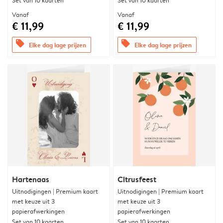
Set van 10 kaarten
Set van 10 kaarten
Vanaf
Vanaf
€ 11,99
€ 11,99
offers
offers
Elke dag lage prijzen
Elke dag lage prijzen
Hartenaas
Citrusfeest
Uitnodigingen | Premium kaart
Uitnodigingen | Premium kaart
met keuze uit 3
met keuze uit 3
papierafwerkingen
papierafwerkingen
Set van 10 kaarten
Set van 10 kaarten