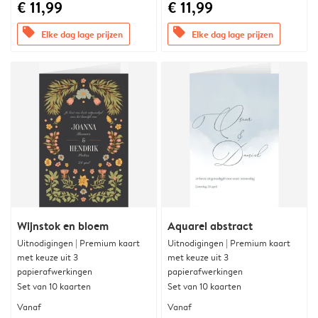
€ 11,99
€ 11,99
offers
offers
Elke dag lage prijzen
Elke dag lage prijzen
Wijnstok en bloem
Aquarel abstract
Uitnodigingen | Premium kaart
Uitnodigingen | Premium kaart
met keuze uit 3
met keuze uit 3
papierafwerkingen
papierafwerkingen
Set van 10 kaarten
Set van 10 kaarten
Vanaf
Vanaf