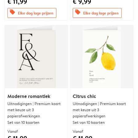
€ 11,99
€ 9,99
offers
offers
Elke dag lage prijzen
Elke dag lage prijzen
Moderne romantiek
Citrus chic
Uitnodigingen | Premium kaart
Uitnodigingen | Premium kaart
met keuze uit 3
met keuze uit 3
papierafwerkingen
papierafwerkingen
Set van 10 kaarten
Set van 10 kaarten
Vanaf
Vanaf