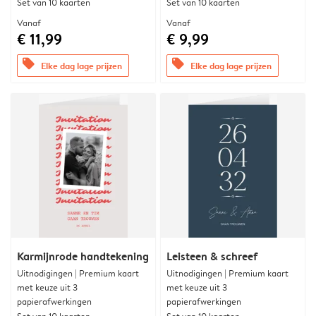
Set van 10 kaarten
Set van 10 kaarten
Vanaf
Vanaf
€ 11,99
€ 9,99
offers
offers
Elke dag lage prijzen
Elke dag lage prijzen
Karmijnrode handtekening
Leisteen & schreef
Uitnodigingen | Premium kaart
Uitnodigingen | Premium kaart
met keuze uit 3
met keuze uit 3
papierafwerkingen
papierafwerkingen