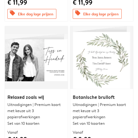
€ 11,99
€ 11,99
offers
offers
Elke dag lage prijzen
Elke dag lage prijzen
Relaxed zoals wij
Botanische bruiloft
Uitnodigingen | Premium kaart
Uitnodigingen | Premium kaart
met keuze uit 3
met keuze uit 3
papierafwerkingen
papierafwerkingen
Set van 10 kaarten
Set van 10 kaarten
Vanaf
Vanaf