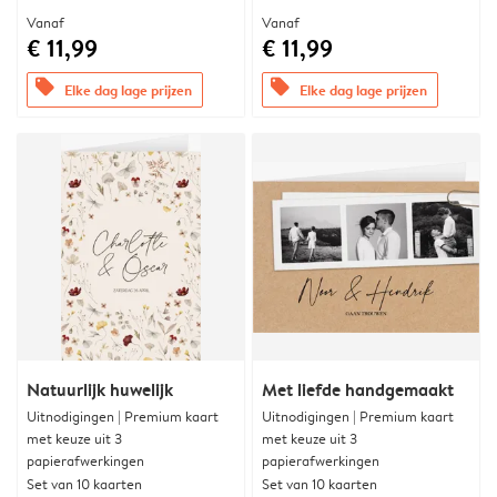
Vanaf
Vanaf
€ 11,99
€ 11,99
offers
offers
Elke dag lage prijzen
Elke dag lage prijzen
Natuurlijk huwelijk
Met liefde handgemaakt
Uitnodigingen | Premium kaart
Uitnodigingen | Premium kaart
met keuze uit 3
met keuze uit 3
papierafwerkingen
papierafwerkingen
Set van 10 kaarten
Set van 10 kaarten