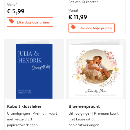
Set van 10 kaarten
Vanaf
€ 5,99
Vanaf
€ 11,99
offers
Elke dag lage prijzen
offers
Elke dag lage prijzen
Kobalt klassieker
Bloemenpracht
Uitnodigingen | Premium kaart
Uitnodigingen | Premium kaart
met keuze uit 3
met keuze uit 3
papierafwerkingen
papierafwerkingen