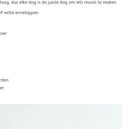
 laag, dus elke dag is de juiste dag om iets moois te maken
ief witte enveloppen
pier
rden
er