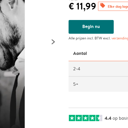
€ 11,99
offers
Elke dag lag
Begin nu
Alle prijzen incl. BTW excl.
verzendin
Aantal
2-4
5+
4.4
op basi