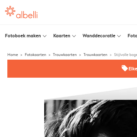
Fotoboek maken
Kaarten
Wanddecoratie
Foto
slim_arrow_down
slim_arrow_down
slim_arrow_down
Home
Fotokaarten
Trouwkaarten
Trouwkaarten
Stijlvolle bog
offers
Elk