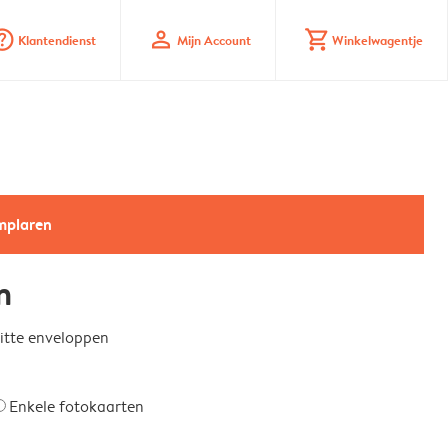
_mark_circle
profile
shopping_cart
Klantendienst
Mijn Account
Winkelwagentje
emplaren
n
witte enveloppen
Enkele fotokaarten