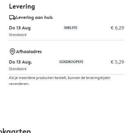
Levering
delivery_standard_v2
Levering aan huis
Do 13 Aug
€ 6,29
SNELSTE
Standaard
marker-pin
Afhaaladres
Do 13 Aug.
€ 5,29
GOEDKOOPSTE
Standaard
Als je meerdere producten bestelt, kunnen de leveringstijden
veranderen.
okaarten