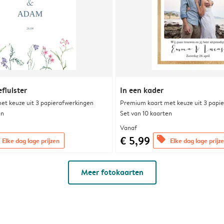
fluister
In een kader
et keuze uit 3 papierafwerkingen
Premium kaart met keuze uit 3 papi
en
Set van 10 kaarten
Vanaf
€ 5,99
offers
Elke dag lage prijzen
Elke dag lage prijz
Meer fotokaarten