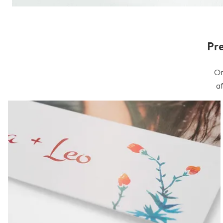
Pr
On
a