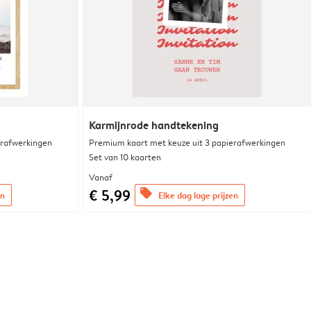
Karmijnrode handtekening
erafwerkingen
Premium kaart met keuze uit 3 papierafwerkingen
Set van 10 kaarten
Vanaf
€ 5,99
offers
en
Elke dag lage prijzen