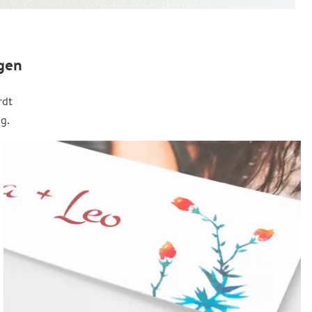
gen
rdt
g.