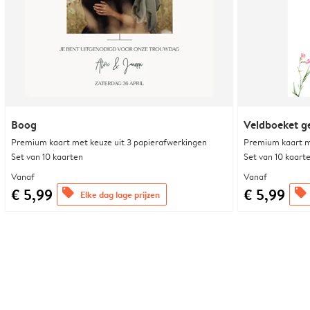
Boog
Veldboeket ge
Premium kaart met keuze uit 3 papierafwerkingen
Premium kaart m
Set van 10 kaarten
Set van 10 kaart
Vanaf
Vanaf
€ 5,99
€ 5,99
offers
offers
Elke dag lage prijzen