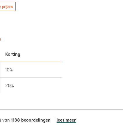
e prijzen
g
Korting
10%
20%
1138 beoordelingen
lees meer
s van