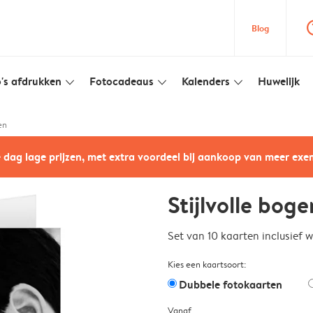
question
Blog
's afdrukken
Fotocadeaus
Kalenders
Huwelijk
slim_arrow_down
slim_arrow_down
slim_arrow_down
en
e dag lage prijzen, met extra voordeel bij aankoop van meer ex
Stijlvolle boge
Set van 10 kaarten inclusief 
Kies een kaartsoort:
Dubbele fotokaarten
Vanaf