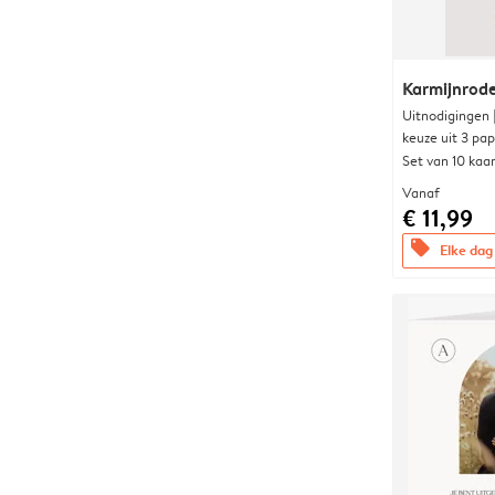
Karmijnrod
Uitnodigingen
keuze uit 3 pa
Set van 10 kaa
Vanaf
€ 11,99
offers
Elke dag 