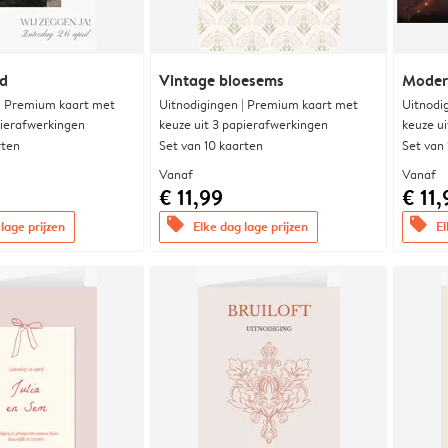
nd
Vintage bloesems
Modern
 | Premium kaart met
Uitnodigingen | Premium kaart met
Uitnodi
pierafwerkingen
keuze uit 3 papierafwerkingen
keuze u
rten
Set van 10 kaarten
Set van
Vanaf
Vanaf
€ 11,99
€ 11,
offers
offers
lage prijzen
Elke dag lage prijzen
El