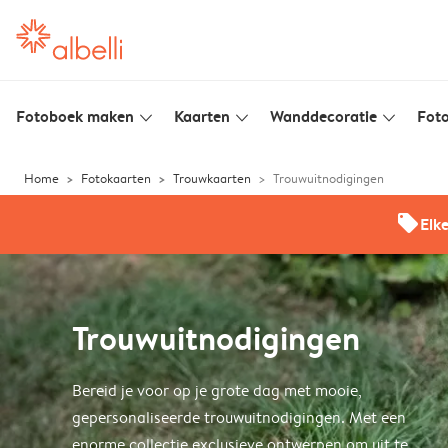
Fotoboek maken
Kaarten
Wanddecoratie
Foto
slim_arrow_down
slim_arrow_down
slim_arrow_down
Home
Fotokaarten
Trouwkaarten
Trouwuitnodigingen
offers
Elk
Trouwuitnodigingen
Bereid je voor op je grote dag met mooie,
gepersonaliseerde trouwuitnodigingen. Met een
enorme collectie exclusieve ontwerpen om uit te