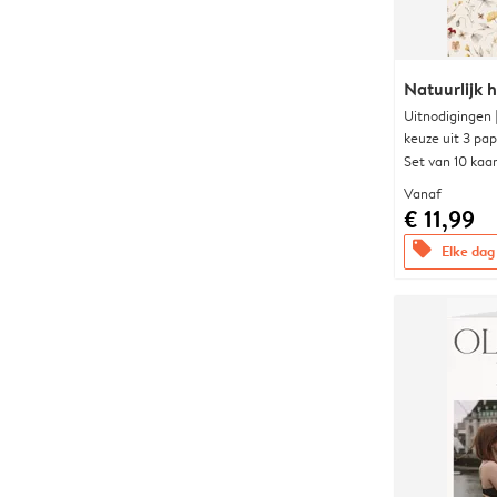
Natuurlijk h
Uitnodigingen
keuze uit 3 pa
Set van 10 kaa
Vanaf
€ 11,99
offers
Elke dag 