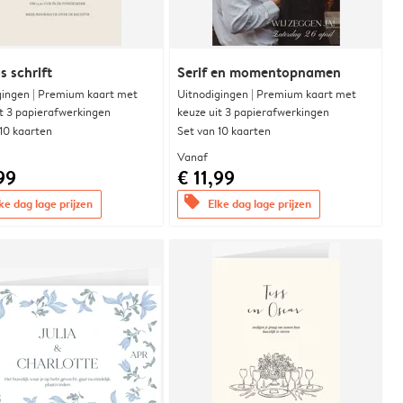
s schrift
Serif en momentopnamen
gingen | Premium kaart met
Uitnodigingen | Premium kaart met
it 3 papierafwerkingen
keuze uit 3 papierafwerkingen
 10 kaarten
Set van 10 kaarten
Vanaf
99
€ 11,99
offers
ke dag lage prijzen
Elke dag lage prijzen