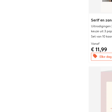
Serif en za
Uitnodigingen
keuze uit 3 pa
Set van 10 kaa
Vanaf
€ 11,99
offers
Elke dag 