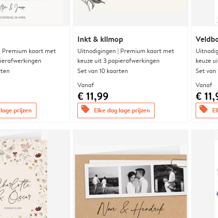
Inkt & klimop
Veldbo
 | Premium kaart met
Uitnodigingen | Premium kaart met
Uitnodi
pierafwerkingen
keuze uit 3 papierafwerkingen
keuze u
rten
Set van 10 kaarten
Set van
Vanaf
Vanaf
€ 11,99
€ 11,
offers
offers
lage prijzen
Elke dag lage prijzen
El