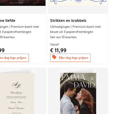
e liefde
Strikken en krabbels
gingen | Premium kaart met
Uitnodigingen | Premium kaart met
it 3 papierafwerkingen
keuze uit 3 papierafwerkingen
 10 kaarten
Set van 10 kaarten
Vanaf
99
€ 11,99
offers
ke dag lage prijzen
Elke dag lage prijzen