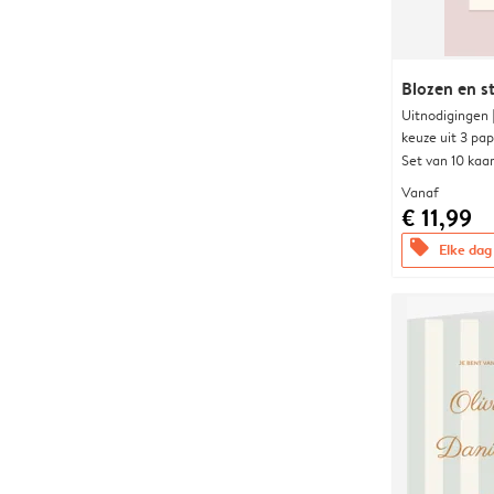
Blozen en s
Uitnodigingen
keuze uit 3 pa
Set van 10 kaa
Vanaf
€ 11,99
offers
Elke dag 