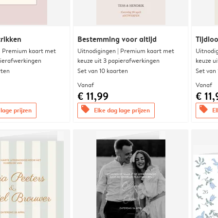
trikken
Bestemming voor altijd
Tijdloo
 | Premium kaart met
Uitnodigingen | Premium kaart met
Uitnodi
pierafwerkingen
keuze uit 3 papierafwerkingen
keuze u
rten
Set van 10 kaarten
Set van
Vanaf
Vanaf
€ 11,99
€ 11,
offers
offers
lage prijzen
Elke dag lage prijzen
El