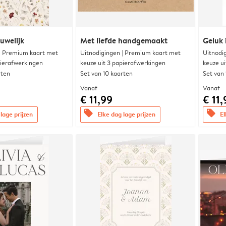
uwelijk
Met liefde handgemaakt
Geluk 
 | Premium kaart met
Uitnodigingen | Premium kaart met
Uitnodi
pierafwerkingen
keuze uit 3 papierafwerkingen
keuze u
rten
Set van 10 kaarten
Set van
Vanaf
Vanaf
€ 11,99
€ 11,
offers
offers
lage prijzen
Elke dag lage prijzen
El