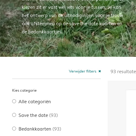
kiezen zit er vast wel iets voor je tussen. Je kan
het ontwerp van de uitnodigingen voor je trouw
ook afstemmen op de save the date kaarten en
de bedankkaartjes.
Verwijder filters
93
resultat
close
Kies categorie
Alle categoriën
Save the date
(93)
Bedankkaarten
(93)