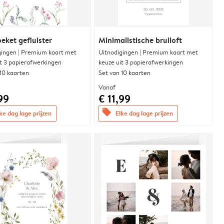
eket gefluister
Minimalistische bruiloft
gingen | Premium kaart met
Uitnodigingen | Premium kaart met
it 3 papierafwerkingen
keuze uit 3 papierafwerkingen
 10 kaarten
Set van 10 kaarten
Vanaf
99
€ 11,99
offers
ke dag lage prijzen
Elke dag lage prijzen