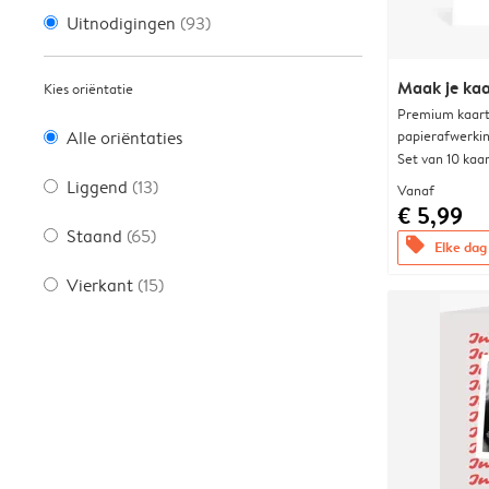
Uitnodigingen
(93)
Maak je kaa
Kies oriëntatie
Premium kaart 
papierafwerki
Alle oriëntaties
Set van 10 kaa
Liggend
(13)
Vanaf
€ 5,99
Staand
(65)
offers
Elke dag 
Vierkant
(15)