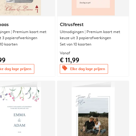
naas
Citrusfeest
gingen | Premium kaart met
Uitnodigingen | Premium kaart met
it 3 papierafwerkingen
keuze uit 3 papierafwerkingen
 10 kaarten
Set van 10 kaarten
Vanaf
99
€ 11,99
offers
ke dag lage prijzen
Elke dag lage prijzen