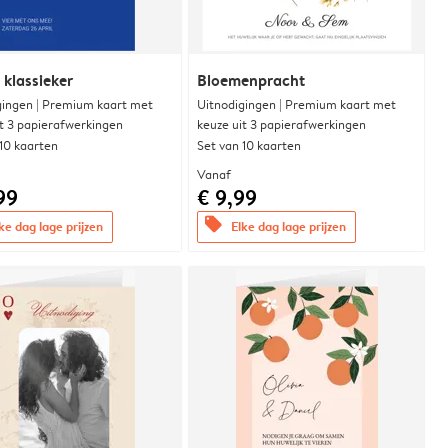
 klassieker
Bloemenpracht
gingen | Premium kaart met
Uitnodigingen | Premium kaart met
it 3 papierafwerkingen
keuze uit 3 papierafwerkingen
 10 kaarten
Set van 10 kaarten
Vanaf
99
€ 9,99
offers
ke dag lage prijzen
Elke dag lage prijzen