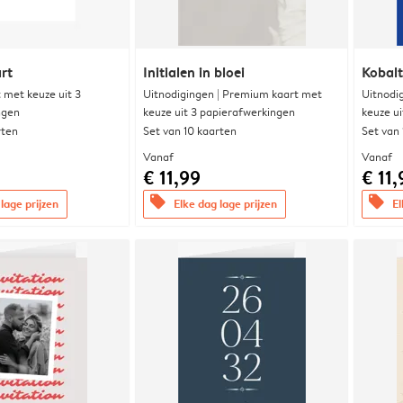
rt
Initialen in bloei
Kobalt
met keuze uit 3
Uitnodigingen | Premium kaart met
Uitnodi
ngen
keuze uit 3 papierafwerkingen
keuze u
rten
Set van 10 kaarten
Set van
Vanaf
Vanaf
€ 11,99
€ 11,
offers
offers
lage prijzen
Elke dag lage prijzen
El