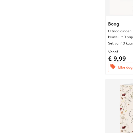
Boog
Uitnodigingen
keuze uit 3 pa
Set van 10 kaa
Vanaf
€ 9,99
offers
Elke dag 