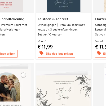
e handtekening
Leisteen & schreef
Harte
 | Premium kaart met
Uitnodigingen | Premium kaart met
Uitnodi
pierafwerkingen
keuze uit 3 papierafwerkingen
keuze u
rten
Set van 10 kaarten
Set van
Vanaf
Vanaf
€ 11,99
€ 11,
offers
offers
lage prijzen
Elke dag lage prijzen
El