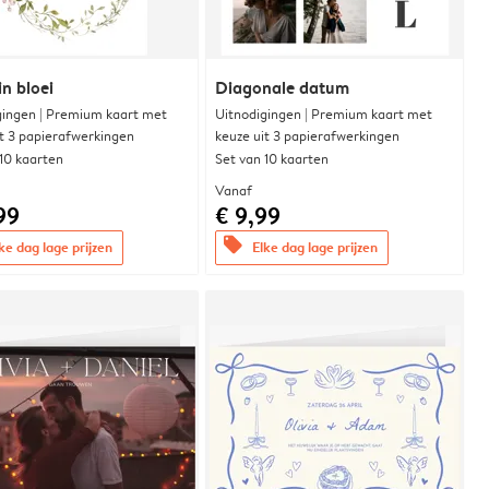
in bloei
Diagonale datum
gingen | Premium kaart met
Uitnodigingen | Premium kaart met
it 3 papierafwerkingen
keuze uit 3 papierafwerkingen
 10 kaarten
Set van 10 kaarten
Vanaf
99
€ 9,99
offers
ke dag lage prijzen
Elke dag lage prijzen