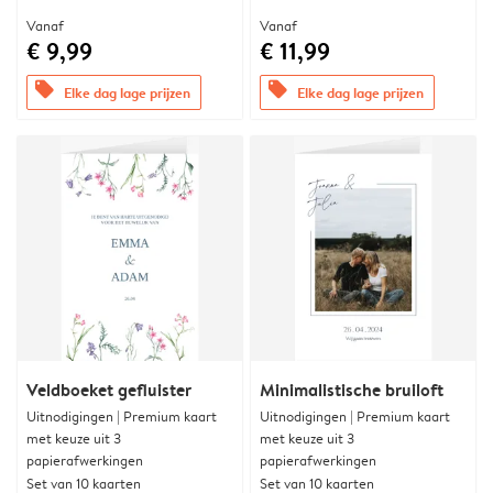
Vanaf
Vanaf
€ 9,99
€ 11,99
offers
offers
Elke dag lage prijzen
Elke dag lage prijzen
Veldboeket gefluister
Minimalistische bruiloft
Uitnodigingen | Premium kaart
Uitnodigingen | Premium kaart
met keuze uit 3
met keuze uit 3
papierafwerkingen
papierafwerkingen
Set van 10 kaarten
Set van 10 kaarten