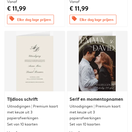
Vanaf
Vanaf
€ 11,99
€ 11,99
offers
offers
Elke dag lage prijzen
Elke dag lage prijzen
Tijdloos schrift
Serif en momentopnamen
Uitnodigingen | Premium kaart
Uitnodigingen | Premium kaart
met keuze uit 3
met keuze uit 3
papierafwerkingen
papierafwerkingen
Set van 10 kaarten
Set van 10 kaarten