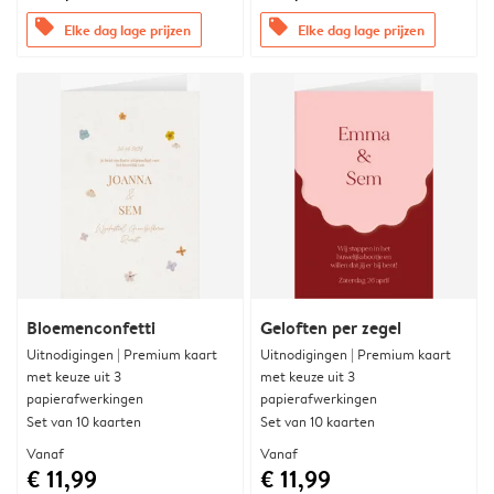
offers
offers
Elke dag lage prijzen
Elke dag lage prijzen
Bloemenconfetti
Geloften per zegel
Uitnodigingen | Premium kaart
Uitnodigingen | Premium kaart
met keuze uit 3
met keuze uit 3
papierafwerkingen
papierafwerkingen
Set van 10 kaarten
Set van 10 kaarten
Vanaf
Vanaf
€ 11,99
€ 11,99