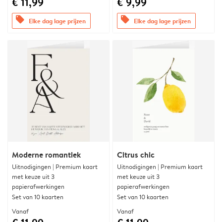
€ 11,99
€ 9,99
offers
offers
Elke dag lage prijzen
Elke dag lage prijzen
Moderne romantiek
Citrus chic
Uitnodigingen | Premium kaart
Uitnodigingen | Premium kaart
met keuze uit 3
met keuze uit 3
papierafwerkingen
papierafwerkingen
Set van 10 kaarten
Set van 10 kaarten
Vanaf
Vanaf