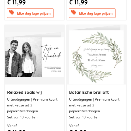
€ 11,99
€ 11,99
offers
offers
Elke dag lage prijzen
Elke dag lage prijzen
Relaxed zoals wij
Botanische bruiloft
Uitnodigingen | Premium kaart
Uitnodigingen | Premium kaart
met keuze uit 3
met keuze uit 3
papierafwerkingen
papierafwerkingen
Set van 10 kaarten
Set van 10 kaarten
Vanaf
Vanaf