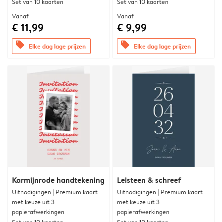
Set van 10 kaarten
Set van 10 kaarten
Vanaf
Vanaf
€ 11,99
€ 9,99
offers
offers
Elke dag lage prijzen
Elke dag lage prijzen
Karmijnrode handtekening
Leisteen & schreef
Uitnodigingen | Premium kaart
Uitnodigingen | Premium kaart
met keuze uit 3
met keuze uit 3
papierafwerkingen
papierafwerkingen