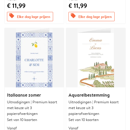
€ 11,99
€ 11,99
offers
offers
Elke dag lage prijzen
Elke dag lage prijzen
Italiaanse zomer
Aquarelbestemming
Uitnodigingen | Premium kaart
Uitnodigingen | Premium kaart
met keuze uit 3
met keuze uit 3
papierafwerkingen
papierafwerkingen
Set van 10 kaarten
Set van 10 kaarten
Vanaf
Vanaf