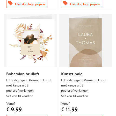
offers
offers
Elke dag lage prijzen
Elke dag lage prijzen
Bohemian bruiloft
Kunstzinnig
Uitnodigingen | Premium kaart
Uitnodigingen | Premium kaart
met keuze uit 3
met keuze uit 3
papierafwerkingen
papierafwerkingen
Set van 10 kaarten
Set van 10 kaarten
Vanaf
Vanaf
€ 9,99
€ 11,99