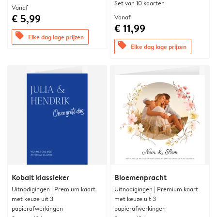
Set van 10 kaarten
Vanaf
€ 5,99
Vanaf
€ 11,99
offers
Elke dag lage prijzen
offers
Elke dag lage prijzen
Kobalt klassieker
Bloemenpracht
Uitnodigingen | Premium kaart
Uitnodigingen | Premium kaart
met keuze uit 3
met keuze uit 3
papierafwerkingen
papierafwerkingen