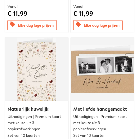
Vanaf
Vanaf
€ 11,99
€ 11,99
offers
offers
Elke dag lage prijzen
Elke dag lage prijzen
Natuurlijk huwelijk
Met liefde handgemaakt
Uitnodigingen | Premium kaart
Uitnodigingen | Premium kaart
met keuze uit 3
met keuze uit 3
papierafwerkingen
papierafwerkingen
Set van 10 kaarten
Set van 10 kaarten