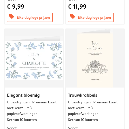
€ 9,99
€ 11,99
offers
offers
Elke dag lage prijzen
Elke dag lage prijzen
Elegant bloemig
Trouwkrabbels
Uitnodigingen | Premium kaart
Uitnodigingen | Premium kaart
met keuze uit 3
met keuze uit 3
papierafwerkingen
papierafwerkingen
Set van 10 kaarten
Set van 10 kaarten
Vanaf
Vanaf