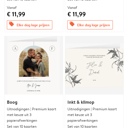
Vanaf
Vanaf
€ 11,99
€ 11,99
offers
offers
Elke dag lage prijzen
Elke dag lage prijzen
Boog
Inkt & klimop
Uitnodigingen | Premium kaart
Uitnodigingen | Premium kaart
met keuze uit 3
met keuze uit 3
papierafwerkingen
papierafwerkingen
Set van 10 kaarten
Set van 10 kaarten