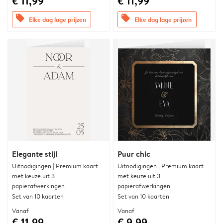
€ 11,99
€ 11,99
offers
offers
Elke dag lage prijzen
Elke dag lage prijzen
Elegante stijl
Puur chic
Uitnodigingen | Premium kaart
Uitnodigingen | Premium kaart
met keuze uit 3
met keuze uit 3
papierafwerkingen
papierafwerkingen
Set van 10 kaarten
Set van 10 kaarten
Vanaf
Vanaf
€ 11,99
€ 9,99