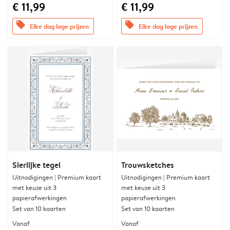
€ 11,99
€ 11,99
offers
offers
Elke dag lage prijzen
Elke dag lage prijzen
Sierlijke tegel
Trouwsketches
Uitnodigingen | Premium kaart
Uitnodigingen | Premium kaart
met keuze uit 3
met keuze uit 3
papierafwerkingen
papierafwerkingen
Set van 10 kaarten
Set van 10 kaarten
Vanaf
Vanaf