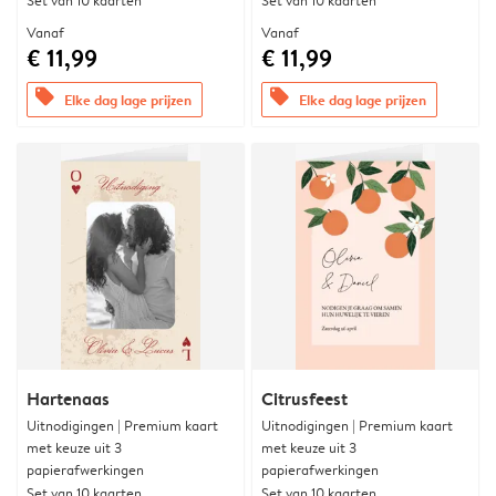
Set van 10 kaarten
Set van 10 kaarten
Vanaf
Vanaf
€ 11,99
€ 11,99
offers
offers
Elke dag lage prijzen
Elke dag lage prijzen
Hartenaas
Citrusfeest
Uitnodigingen | Premium kaart
Uitnodigingen | Premium kaart
met keuze uit 3
met keuze uit 3
papierafwerkingen
papierafwerkingen
Set van 10 kaarten
Set van 10 kaarten