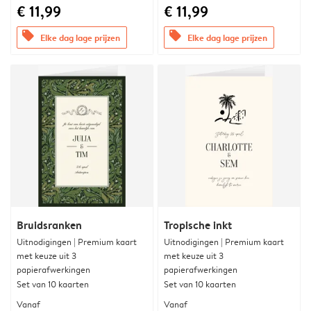
€ 11,99
€ 11,99
offers
offers
Elke dag lage prijzen
Elke dag lage prijzen
Bruidsranken
Tropische inkt
Uitnodigingen | Premium kaart
Uitnodigingen | Premium kaart
met keuze uit 3
met keuze uit 3
papierafwerkingen
papierafwerkingen
Set van 10 kaarten
Set van 10 kaarten
Vanaf
Vanaf