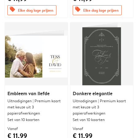
offers
offers
Elke dag lage prijzen
Elke dag lage prijzen
Embleem van liefde
Donkere elegantie
Uitnodigingen | Premium kaart
Uitnodigingen | Premium kaart
met keuze uit 3
met keuze uit 3
papierafwerkingen
papierafwerkingen
Set van 10 kaarten
Set van 10 kaarten
Vanaf
Vanaf
€ 11,99
€ 11,99