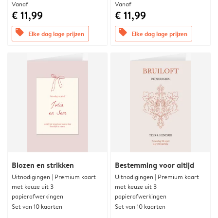
Vanaf
Vanaf
€ 11,99
€ 11,99
offers
offers
Elke dag lage prijzen
Elke dag lage prijzen
Blozen en strikken
Bestemming voor altijd
Uitnodigingen | Premium kaart
Uitnodigingen | Premium kaart
met keuze uit 3
met keuze uit 3
papierafwerkingen
papierafwerkingen
Set van 10 kaarten
Set van 10 kaarten