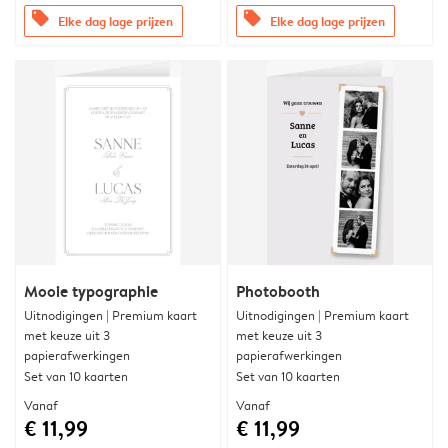
offers
offers
Elke dag lage prijzen
Elke dag lage prijzen
Mooie typographie
Photobooth
Uitnodigingen | Premium kaart
Uitnodigingen | Premium kaart
met keuze uit 3
met keuze uit 3
papierafwerkingen
papierafwerkingen
Set van 10 kaarten
Set van 10 kaarten
Vanaf
Vanaf
€ 11,99
€ 11,99