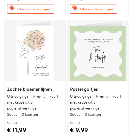
offers
offers
Elke dag lage prijzen
Elke dag lage prijzen
Zachte bloemenlijnen
Pastel golfjes
Uitnodigingen | Premium kaart
Uitnodigingen | Premium kaart
met keuze uit 3
met keuze uit 3
papierafwerkingen
papierafwerkingen
Set van 10 kaarten
Set van 10 kaarten
Vanaf
Vanaf
€ 11,99
€ 9,99