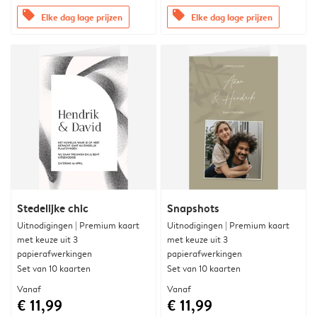
offers
offers
Elke dag lage prijzen
Elke dag lage prijzen
Stedelijke chic
Snapshots
Uitnodigingen | Premium kaart
Uitnodigingen | Premium kaart
met keuze uit 3
met keuze uit 3
papierafwerkingen
papierafwerkingen
Set van 10 kaarten
Set van 10 kaarten
Vanaf
Vanaf
€ 11,99
€ 11,99