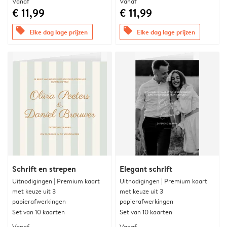
Vanaf
Vanaf
€ 11,99
€ 11,99
offers
offers
Elke dag lage prijzen
Elke dag lage prijzen
Schrift en strepen
Elegant schrift
Uitnodigingen | Premium kaart
Uitnodigingen | Premium kaart
met keuze uit 3
met keuze uit 3
papierafwerkingen
papierafwerkingen
Set van 10 kaarten
Set van 10 kaarten
Vanaf
Vanaf