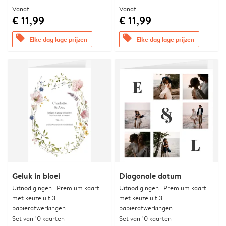
Vanaf
Vanaf
€ 11,99
€ 11,99
offers
offers
Elke dag lage prijzen
Elke dag lage prijzen
Geluk in bloei
Diagonale datum
Uitnodigingen | Premium kaart
Uitnodigingen | Premium kaart
met keuze uit 3
met keuze uit 3
papierafwerkingen
papierafwerkingen
Set van 10 kaarten
Set van 10 kaarten