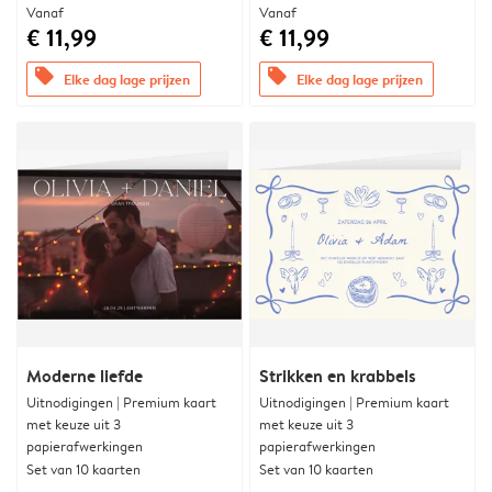
Vanaf
Vanaf
€ 11,99
€ 11,99
offers
offers
Elke dag lage prijzen
Elke dag lage prijzen
Moderne liefde
Strikken en krabbels
Uitnodigingen | Premium kaart
Uitnodigingen | Premium kaart
met keuze uit 3
met keuze uit 3
papierafwerkingen
papierafwerkingen
Set van 10 kaarten
Set van 10 kaarten