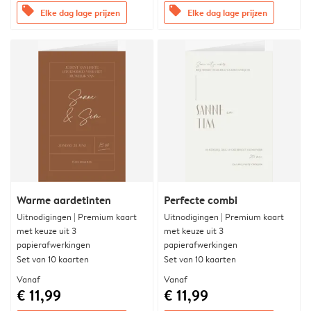
offers
offers
Elke dag lage prijzen
Elke dag lage prijzen
Warme aardetinten
Perfecte combi
Uitnodigingen | Premium kaart
Uitnodigingen | Premium kaart
met keuze uit 3
met keuze uit 3
papierafwerkingen
papierafwerkingen
Set van 10 kaarten
Set van 10 kaarten
Vanaf
Vanaf
€ 11,99
€ 11,99