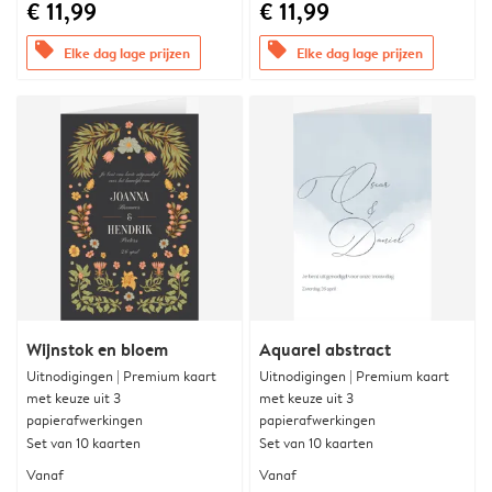
€ 11,99
€ 11,99
offers
offers
Elke dag lage prijzen
Elke dag lage prijzen
Wijnstok en bloem
Aquarel abstract
Uitnodigingen | Premium kaart
Uitnodigingen | Premium kaart
met keuze uit 3
met keuze uit 3
papierafwerkingen
papierafwerkingen
Set van 10 kaarten
Set van 10 kaarten
Vanaf
Vanaf