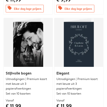
offers
offers
Elke dag lage prijzen
Elke dag lage prijzen
Stijlvolle bogen
Elegant
Uitnodigingen | Premium kaart
Uitnodigingen | Premium kaart
met keuze uit 3
met keuze uit 3
papierafwerkingen
papierafwerkingen
Set van 10 kaarten
Set van 10 kaarten
Vanaf
Vanaf
€ 11,99
€ 11,99