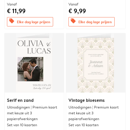
Vanaf
Vanaf
€ 11,99
€ 9,99
offers
offers
Elke dag lage prijzen
Elke dag lage prijzen
Serif en zand
Vintage bloesems
Uitnodigingen | Premium kaart
Uitnodigingen | Premium kaart
met keuze uit 3
met keuze uit 3
papierafwerkingen
papierafwerkingen
Set van 10 kaarten
Set van 10 kaarten