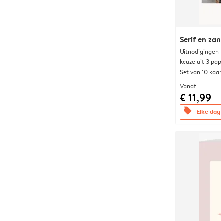
Serif en za
Uitnodigingen
keuze uit 3 pa
Set van 10 kaa
Vanaf
€ 11,99
offers
Elke dag 