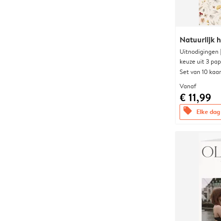
Natuurlijk h
Uitnodigingen
keuze uit 3 pa
Set van 10 kaa
Vanaf
€ 11,99
offers
Elke dag 