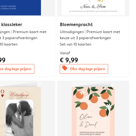
 klassieker
Bloemenpracht
gingen | Premium kaart met
Uitnodigingen | Premium kaart met
it 3 papierafwerkingen
keuze uit 3 papierafwerkingen
 10 kaarten
Set van 10 kaarten
Vanaf
99
€ 9,99
offers
ke dag lage prijzen
Elke dag lage prijzen