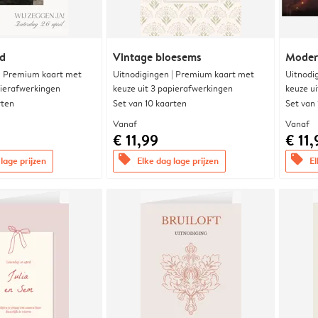
nd
Vintage bloesems
Modern
 | Premium kaart met
Uitnodigingen | Premium kaart met
Uitnodi
pierafwerkingen
keuze uit 3 papierafwerkingen
keuze u
rten
Set van 10 kaarten
Set van
Vanaf
Vanaf
€ 11,99
€ 11,
offers
offers
lage prijzen
Elke dag lage prijzen
El