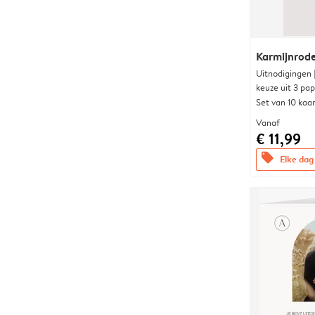
Karmijnrod
Uitnodigingen
keuze uit 3 pa
Set van 10 kaa
Vanaf
€ 11,99
offers
Elke dag 