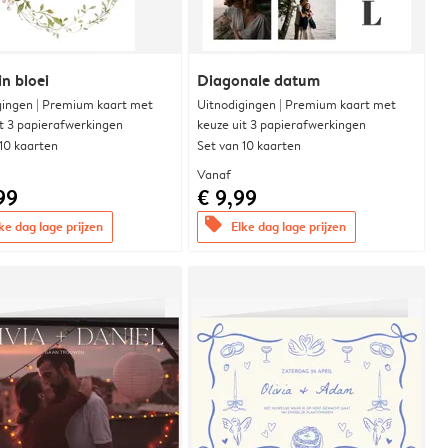
in bloei
Diagonale datum
gingen | Premium kaart met
Uitnodigingen | Premium kaart met
it 3 papierafwerkingen
keuze uit 3 papierafwerkingen
 10 kaarten
Set van 10 kaarten
Vanaf
99
€ 9,99
offers
ke dag lage prijzen
Elke dag lage prijzen