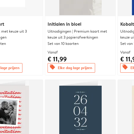
rt
Initialen in bloei
Kobalt
met keuze uit 3
Uitnodigingen | Premium kaart met
Uitnodi
ngen
keuze uit 3 papierafwerkingen
keuze u
rten
Set van 10 kaarten
Set van
Vanaf
Vanaf
€ 11,99
€ 11,
offers
offers
lage prijzen
Elke dag lage prijzen
El