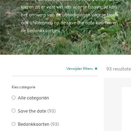
kiezen zit er vast wel iets voor je tussen. Je kan
het ontwerp van de uitnodigingen voor je trouw
ook afstemmen op de save the date kaarten en
de bedankkaartjes.
Verwijder filters
93
resultat
close
Kies categorie
Alle categoriën
Save the date
(93)
Bedankkaarten
(93)