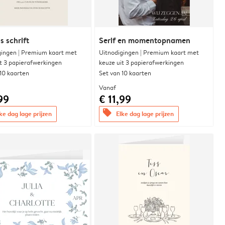
s schrift
Serif en momentopnamen
gingen | Premium kaart met
Uitnodigingen | Premium kaart met
it 3 papierafwerkingen
keuze uit 3 papierafwerkingen
 10 kaarten
Set van 10 kaarten
Vanaf
99
€ 11,99
offers
ke dag lage prijzen
Elke dag lage prijzen