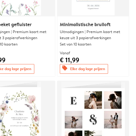
eket gefluister
Minimalistische bruiloft
gingen | Premium kaart met
Uitnodigingen | Premium kaart met
it 3 papierafwerkingen
keuze uit 3 papierafwerkingen
 10 kaarten
Set van 10 kaarten
Vanaf
99
€ 11,99
offers
ke dag lage prijzen
Elke dag lage prijzen