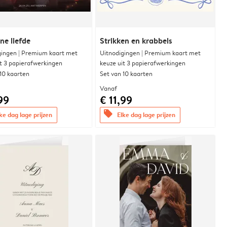
e liefde
Strikken en krabbels
gingen | Premium kaart met
Uitnodigingen | Premium kaart met
it 3 papierafwerkingen
keuze uit 3 papierafwerkingen
 10 kaarten
Set van 10 kaarten
Vanaf
99
€ 11,99
offers
ke dag lage prijzen
Elke dag lage prijzen