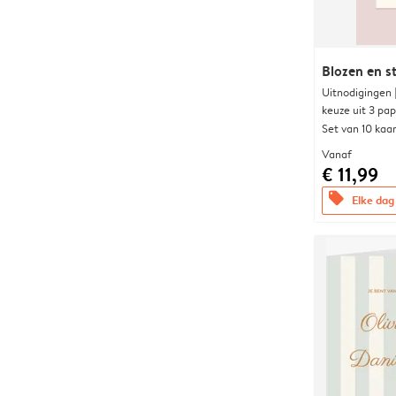
Blozen en s
Uitnodigingen
keuze uit 3 pa
Set van 10 kaa
Vanaf
€ 11,99
offers
Elke dag 