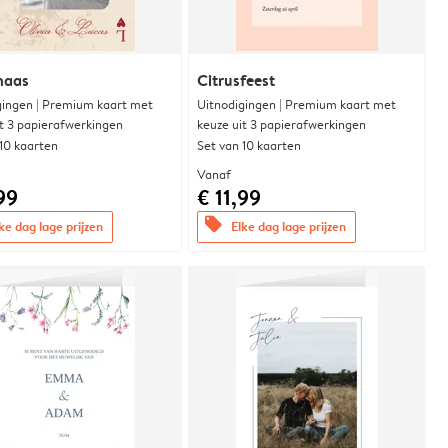
naas
Citrusfeest
gingen | Premium kaart met
Uitnodigingen | Premium kaart met
it 3 papierafwerkingen
keuze uit 3 papierafwerkingen
 10 kaarten
Set van 10 kaarten
Vanaf
99
€ 11,99
offers
ke dag lage prijzen
Elke dag lage prijzen