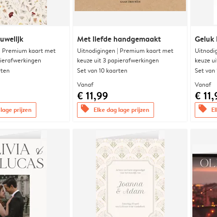
uwelijk
Met liefde handgemaakt
Geluk 
 | Premium kaart met
Uitnodigingen | Premium kaart met
Uitnodi
pierafwerkingen
keuze uit 3 papierafwerkingen
keuze u
rten
Set van 10 kaarten
Set van
Vanaf
Vanaf
€ 11,99
€ 11,
offers
offers
lage prijzen
Elke dag lage prijzen
El