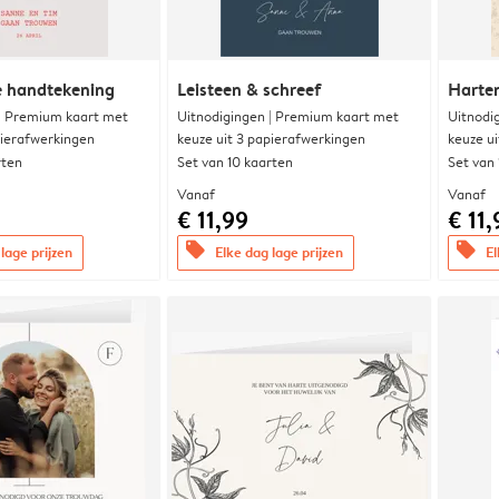
e handtekening
Leisteen & schreef
Harte
 | Premium kaart met
Uitnodigingen | Premium kaart met
Uitnodi
pierafwerkingen
keuze uit 3 papierafwerkingen
keuze u
rten
Set van 10 kaarten
Set van
Vanaf
Vanaf
€ 11,99
€ 11,
offers
offers
lage prijzen
Elke dag lage prijzen
El