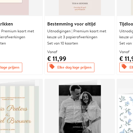
trikken
Bestemming voor altijd
Tijdloo
 | Premium kaart met
Uitnodigingen | Premium kaart met
Uitnodi
pierafwerkingen
keuze uit 3 papierafwerkingen
keuze u
rten
Set van 10 kaarten
Set van
Vanaf
Vanaf
€ 11,99
€ 11,
offers
offers
lage prijzen
Elke dag lage prijzen
El