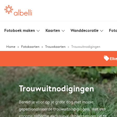
Fotoboek maken
Kaarten
Wanddecoratie
Foto
slim_arrow_down
slim_arrow_down
slim_arrow_down
Home
Fotokaarten
Trouwkaarten
Trouwuitnodigingen
offers
Elk
Trouwuitnodigingen
Bereid je voor op je grote dag met mooie,
gepersonaliseerde trouwuitnodigingen. Met een
enorme collectie exclusieve ontwerpen om uit te