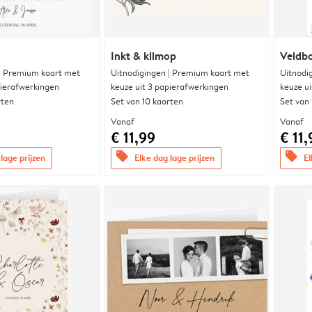
Inkt & klimop
Veldbo
 | Premium kaart met
Uitnodigingen | Premium kaart met
Uitnodi
pierafwerkingen
keuze uit 3 papierafwerkingen
keuze u
rten
Set van 10 kaarten
Set van
Vanaf
Vanaf
€ 11,99
€ 11,
offers
offers
lage prijzen
Elke dag lage prijzen
El