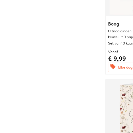
Boog
Uitnodigingen
keuze uit 3 pa
Set van 10 kaa
Vanaf
€ 9,99
offers
Elke dag 