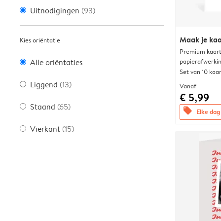
Uitnodigingen
(93)
Maak je kaa
Kies oriëntatie
Premium kaart 
papierafwerki
Alle oriëntaties
Set van 10 kaa
Liggend
(13)
Vanaf
€ 5,99
Staand
(65)
offers
Elke dag 
Vierkant
(15)