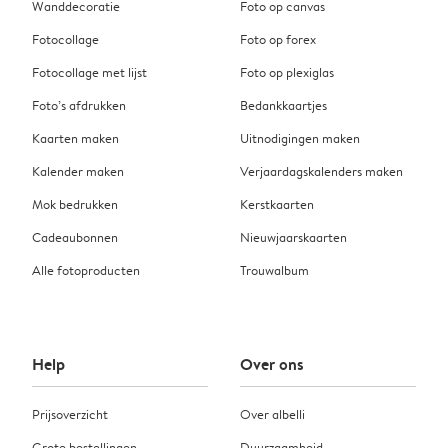
Wanddecoratie
Foto op canvas
Fotocollage
Foto op forex
Fotocollage met lijst
Foto op plexiglas
Foto’s afdrukken
Bedankkaartjes
Kaarten maken
Uitnodigingen maken
Kalender maken
Verjaardagskalenders maken
Mok bedrukken
Kerstkaarten
Cadeaubonnen
Nieuwjaarskaarten
Alle fotoproducten
Trouwalbum
Help
Over ons
Prijsoverzicht
Over albelli
Grote bestellingen
Duurzaamheid