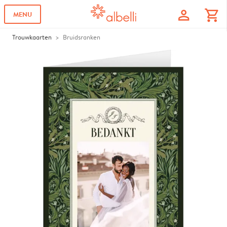
profile
shopping_cart
MENU
Trouwkaarten
Bruidsranken