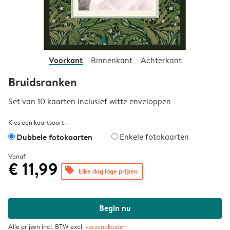
Voorkant
Binnenkant
Achterkant
Bruidsranken
Set van 10 kaarten inclusief witte enveloppen
Kies een kaartsoort:
Dubbele fotokaarten
Enkele fotokaarten
Vanaf
€ 11,99
offers
Elke dag lage prijzen
Begin nu
Alle prijzen incl. BTW excl.
verzendkosten