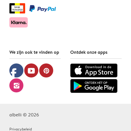
We zijn ook te vinden op
Ontdek onze apps
facebook
youtube
pinterest
instagram
albelli © 2026
Privacybeleid