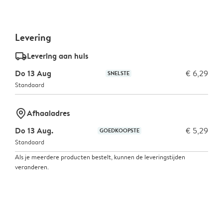
Levering
delivery_standard_v2
Levering aan huis
Do 13 Aug
€ 6,29
SNELSTE
Standaard
marker-pin
Afhaaladres
Do 13 Aug.
€ 5,29
GOEDKOOPSTE
Standaard
Als je meerdere producten bestelt, kunnen de leveringstijden
veranderen.