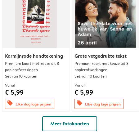
Karmijnrode handtekening
Grote vetgedrukte tekst
Premium kaart met keuze uit 3
Premium kaart met keuze uit 3
papierafwerkingen
papierafwerkingen
Set van 10 kaarten
Set van 10 kaarten
Vanaf
Vanaf
€ 5,99
€ 5,99
offers
offers
Elke dag lage prijzen
Elke dag lage prijzen
Meer fotokaarten