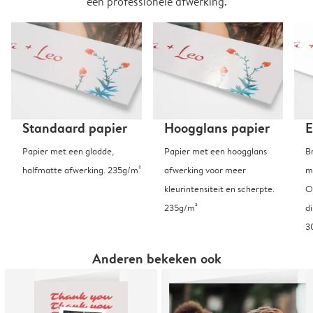
een professionele afwerking.
Standaard papier
Hoogglans papier
E
Papier met een gladde,
Papier met een hoogglans
B
halfmatte afwerking. 235g/m²
afwerking voor meer
m
kleurintensiteit en scherpte.
O
235g/m²
d
3
Anderen bekeken ook