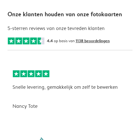
Onze klanten houden van onze fotokaarten
5-sterren reviews van onze tevreden klanten
4.4
op basis van
1138 beoordelingen
Snelle levering, gemakkelijk om zelf te bewerken
D
i
Nancy Tote
filled-pagination
outlined-paginatio
outlined-paginat
outlined-pagin
outlined-pag
outlined-p