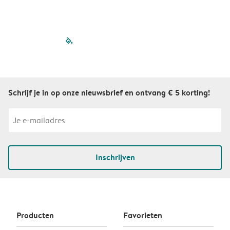
filled-pagination
outlined-paginatio
outlined-paginat
outlined-pagin
outlined-pag
outlined-p
Schrijf je in op onze nieuwsbrief en ontvang € 5 korting!
Inschrijven
Producten
Favorieten