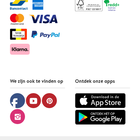
We zijn ook te vinden op
Ontdek onze apps
facebook
youtube
pinterest
instagram