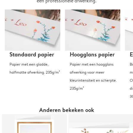
een professionele afwerking.
Standaard papier
Hoogglans papier
E
Papier met een gladde,
Papier met een hoogglans
B
halfmatte afwerking. 235g/m²
afwerking voor meer
m
kleurintensiteit en scherpte.
O
235g/m²
d
3
Anderen bekeken ook