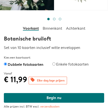
Voorkant
Binnenkant
Achterkant
Botanische bruiloft
Set van 10 kaarten inclusief witte enveloppen
Kies een kaartsoort:
Dubbele fotokaarten
Enkele fotokaarten
Vanaf
€ 11,99
offers
Elke dag lage prijzen
Begin nu
Alle prijzen incl. BTW excl.
verzendkosten