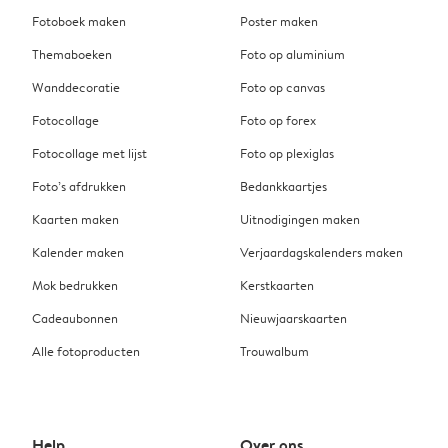
Fotoboek maken
Poster maken
Themaboeken
Foto op aluminium
Wanddecoratie
Foto op canvas
Fotocollage
Foto op forex
Fotocollage met lijst
Foto op plexiglas
Foto’s afdrukken
Bedankkaartjes
Kaarten maken
Uitnodigingen maken
Kalender maken
Verjaardagskalenders maken
Mok bedrukken
Kerstkaarten
Cadeaubonnen
Nieuwjaarskaarten
Alle fotoproducten
Trouwalbum
Help
Over ons