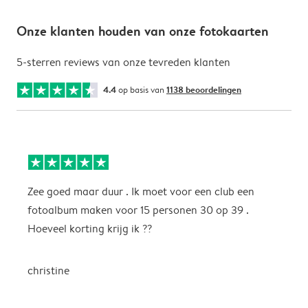
Onze klanten houden van onze fotokaarten
5-sterren reviews van onze tevreden klanten
4.4
op basis van
1138 beoordelingen
Zee goed maar duur . Ik moet voor een club een
M
fotoalbum maken voor 15 personen 30 op 39 .
k
Hoeveel korting krijg ik ??
b
christine
J