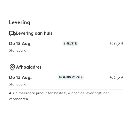
Levering
delivery_standard_v2
Levering aan huis
Do 13 Aug
€ 6,29
SNELSTE
Standaard
marker-pin
Afhaaladres
Do 13 Aug.
€ 5,29
GOEDKOOPSTE
Standaard
Als je meerdere producten bestelt, kunnen de leveringstijden
veranderen.