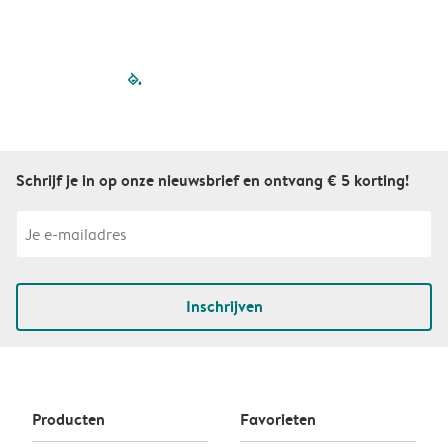
filled-pagination
outlined-paginatio
outlined-paginat
outlined-pagin
outlined-pag
outlined-p
Schrijf je in op onze nieuwsbrief en ontvang € 5 korting!
Inschrijven
Producten
Favorieten