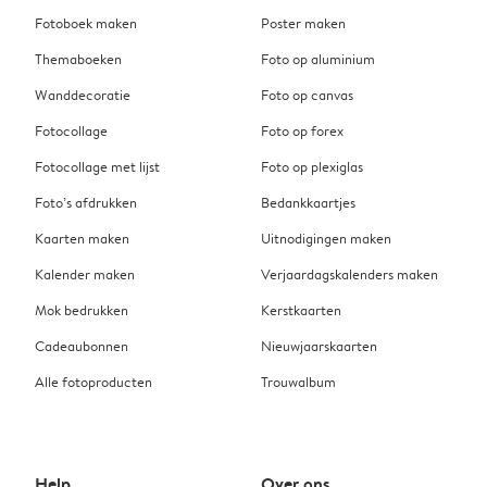
Fotoboek maken
Poster maken
Themaboeken
Foto op aluminium
Wanddecoratie
Foto op canvas
Fotocollage
Foto op forex
Fotocollage met lijst
Foto op plexiglas
Foto’s afdrukken
Bedankkaartjes
Kaarten maken
Uitnodigingen maken
Kalender maken
Verjaardagskalenders maken
Mok bedrukken
Kerstkaarten
Cadeaubonnen
Nieuwjaarskaarten
Alle fotoproducten
Trouwalbum
Help
Over ons