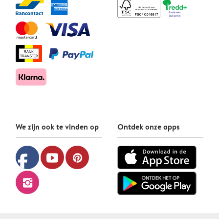
We zijn ook te vinden op
Ontdek onze apps
facebook
youtube
pinterest
instagram