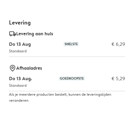
Levering
delivery_standard_v2
Levering aan huis
Do 13 Aug
€ 6,29
SNELSTE
Standaard
marker-pin
Afhaaladres
Do 13 Aug.
€ 5,29
GOEDKOOPSTE
Standaard
Als je meerdere producten bestelt, kunnen de leveringstijden
veranderen.