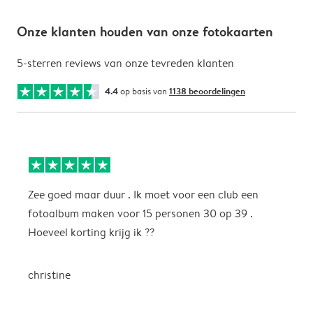
Onze klanten houden van onze fotokaarten
5-sterren reviews van onze tevreden klanten
4.4
op basis van
1138 beoordelingen
Zee goed maar duur . Ik moet voor een club een
M
fotoalbum maken voor 15 personen 30 op 39 .
k
Hoeveel korting krijg ik ??
b
christine
J