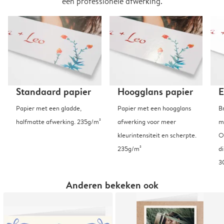
een professionele afwerking.
Standaard papier
Hoogglans papier
E
Papier met een gladde,
Papier met een hoogglans
B
halfmatte afwerking. 235g/m²
afwerking voor meer
m
kleurintensiteit en scherpte.
O
235g/m²
d
3
Anderen bekeken ook