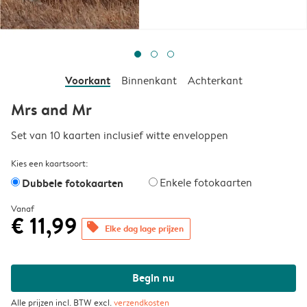
Voorkant
Binnenkant
Achterkant
Mrs and Mr
Set van 10 kaarten inclusief witte enveloppen
Kies een kaartsoort:
Dubbele fotokaarten
Enkele fotokaarten
Vanaf
€ 11,99
offers
Elke dag lage prijzen
Begin nu
Alle prijzen incl. BTW excl.
verzendkosten