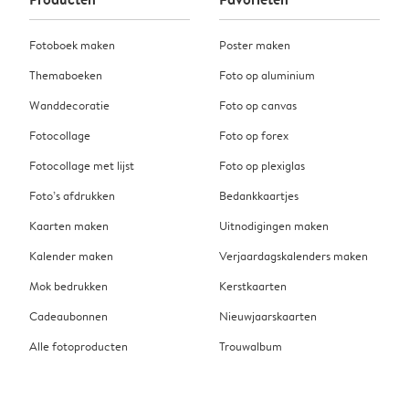
Fotoboek maken
Poster maken
Themaboeken
Foto op aluminium
Wanddecoratie
Foto op canvas
Fotocollage
Foto op forex
Fotocollage met lijst
Foto op plexiglas
Foto’s afdrukken
Bedankkaartjes
Kaarten maken
Uitnodigingen maken
Kalender maken
Verjaardagskalenders maken
Mok bedrukken
Kerstkaarten
Cadeaubonnen
Nieuwjaarskaarten
Alle fotoproducten
Trouwalbum