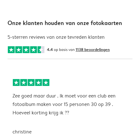
Onze klanten houden van onze fotokaarten
5-sterren reviews van onze tevreden klanten
4.4
op basis van
1138 beoordelingen
Zee goed maar duur . Ik moet voor een club een
M
fotoalbum maken voor 15 personen 30 op 39 .
k
Hoeveel korting krijg ik ??
b
christine
J