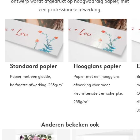
ontwerp wordt afgedrukt op hoogwaardig papier, met
een professionele afwerking.
Standaard papier
Hoogglans papier
E
Papier met een gladde,
Papier met een hoogglans
B
halfmatte afwerking. 235g/m²
afwerking voor meer
m
kleurintensiteit en scherpte.
O
235g/m²
d
3
Anderen bekeken ook