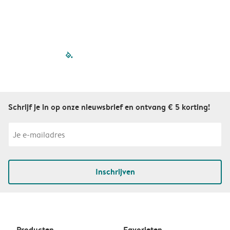
filled-pagination
outlined-paginatio
outlined-paginat
outlined-pagin
outlined-pag
outlined-p
Schrijf je in op onze nieuwsbrief en ontvang € 5 korting!
Inschrijven
Producten
Favorieten