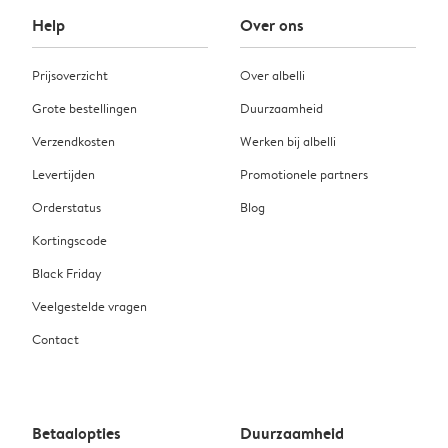
Help
Over ons
Prijsoverzicht
Over albelli
Grote bestellingen
Duurzaamheid
Verzendkosten
Werken bij albelli
Levertijden
Promotionele partners
Orderstatus
Blog
Kortingscode
Black Friday
Veelgestelde vragen
Contact
Betaalopties
Duurzaamheid