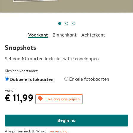
Voorkant
Binnenkant
Achterkant
Snapshots
Set van 10 kaarten inclusief witte enveloppen
Kies een kaartsoort:
Dubbele fotokaarten
Enkele fotokaarten
Vanaf
€ 11,99
offers
Elke dag lage prijzen
Begin nu
Alle prijzen incl. BTW excl.
verzending