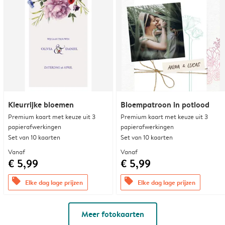
Kleurrijke bloemen
Bloempatroon in potlood
Premium kaart met keuze uit 3
Premium kaart met keuze uit 3
papierafwerkingen
papierafwerkingen
Set van 10 kaarten
Set van 10 kaarten
Vanaf
Vanaf
€ 5,99
€ 5,99
offers
offers
Elke dag lage prijzen
Elke dag lage prijzen
Meer fotokaarten