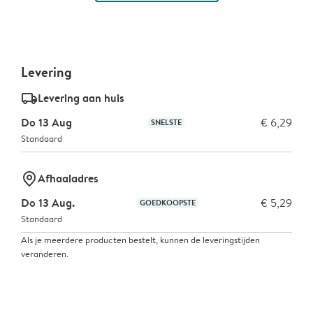
Levering
delivery_standard_v2
Levering aan huis
Do 13 Aug
€ 6,29
SNELSTE
Standaard
marker-pin
Afhaaladres
Do 13 Aug.
€ 5,29
GOEDKOOPSTE
Standaard
Als je meerdere producten bestelt, kunnen de leveringstijden
veranderen.