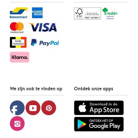
We zijn ook te vinden op
Ontdek onze apps
facebook
youtube
pinterest
instagram