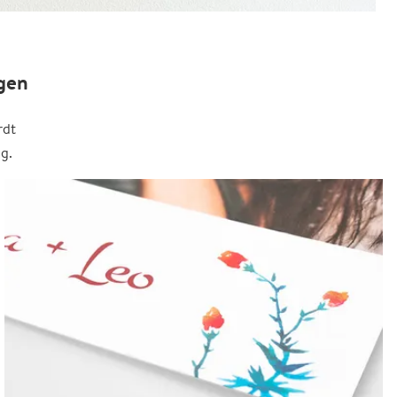
gen
rdt
g.