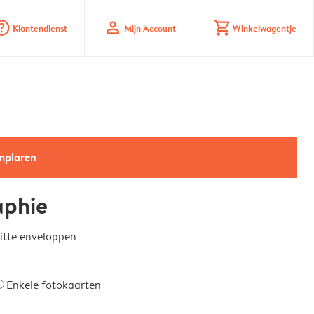
_mark_circle
profile
shopping_cart
Klantendienst
Mijn Account
Winkelwagentje
emplaren
aphie
witte enveloppen
Enkele fotokaarten