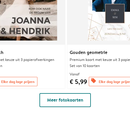
ch
Gouden geometrie
et keuze uit 3 papierafwerkingen
Premium kaart met keuze uit 3 papi
en
Set van 10 kaarten
Vanaf
€ 5,99
offers
Elke dag lage prijzen
Elke dag lage prijz
Meer fotokaarten