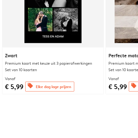
Zwart
Perfecte mat
Premium kaart met keuze uit 3 papierafwerkingen
Premium kaart m
Set van 10 kaarten
Set van 10 kaart
Vanaf
Vanaf
€ 5,99
€ 5,99
offers
offers
Elke dag lage prijzen