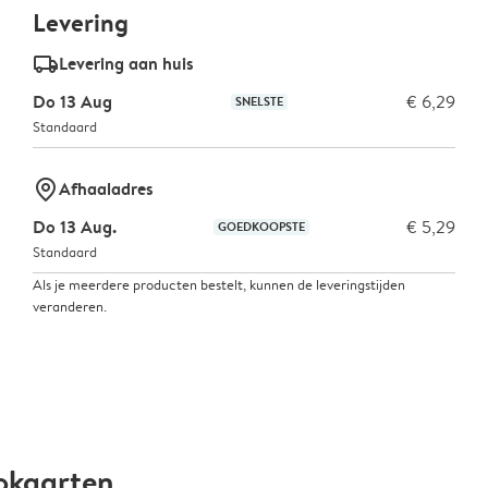
Levering
delivery_standard_v2
Levering aan huis
Do 13 Aug
€ 6,29
SNELSTE
Standaard
marker-pin
Afhaaladres
Do 13 Aug.
€ 5,29
GOEDKOOPSTE
Standaard
Als je meerdere producten bestelt, kunnen de leveringstijden
veranderen.
okaarten