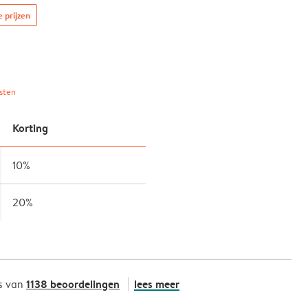
e prijzen
sten
Korting
10%
20%
1138 beoordelingen
lees meer
s van