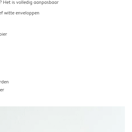
? Het is volledig aanpasbaar
ief witte enveloppen
pier
rden
er