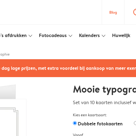
question
Blog
's afdrukken
Fotocadeaus
Kalenders
Huwelijk
slim_arrow_down
slim_arrow_down
slim_arrow_down
raphie
e dag lage prijzen, met extra voordeel bij aankoop van meer ex
Mooie typogr
Set van 10 kaarten inclusief 
Kies een kaartsoort:
Dubbele fotokaarten
Vanaf