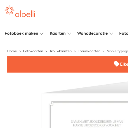
Fotoboek maken
Kaarten
Wanddecoratie
Foto
slim_arrow_down
slim_arrow_down
slim_arrow_down
Home
Fotokaarten
Trouwkaarten
Trouwkaarten
Mooie typog
offers
Elk