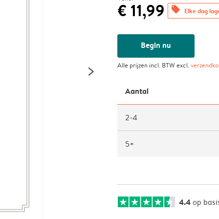
€ 11,99
offers
Elke dag lag
Begin nu
Alle prijzen incl. BTW excl.
verzendko
Aantal
2-4
5+
4.4
op basi