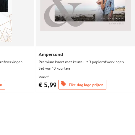
Ampersand
erafwerkingen
Premium kaart met keuze uit 3 papierafwerkingen
Set van 10 kaarten
Vanaf
€ 5,99
offers
en
Elke dag lage prijzen