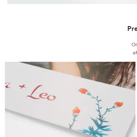
Pr
On
a