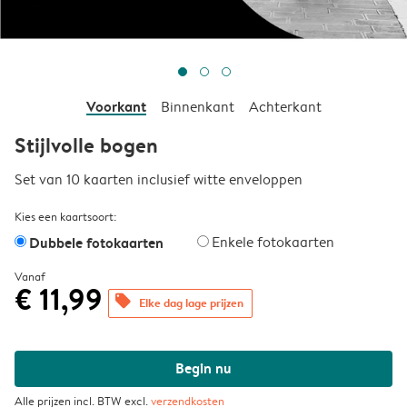
Voorkant
Binnenkant
Achterkant
Stijlvolle bogen
Set van 10 kaarten inclusief witte enveloppen
Kies een kaartsoort:
Dubbele fotokaarten
Enkele fotokaarten
Vanaf
€ 11,99
offers
Elke dag lage prijzen
Begin nu
Alle prijzen incl. BTW excl.
verzendkosten