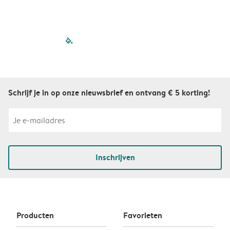
filled-pagination
outlined-paginatio
outlined-paginat
outlined-pagin
outlined-pag
outlined-p
Schrijf je in op onze nieuwsbrief en ontvang € 5 korting!
Inschrijven
Producten
Favorieten