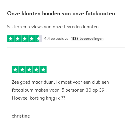
Onze klanten houden van onze fotokaarten
5-sterren reviews van onze tevreden klanten
4.4
op basis van
1138 beoordelingen
Zee goed maar duur . Ik moet voor een club een
M
fotoalbum maken voor 15 personen 30 op 39 .
k
Hoeveel korting krijg ik ??
b
christine
J