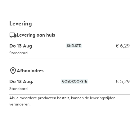
Levering
delivery_standard_v2
Levering aan huis
Do 13 Aug
€ 6,29
SNELSTE
Standaard
marker-pin
Afhaaladres
Do 13 Aug.
€ 5,29
GOEDKOOPSTE
Standaard
Als je meerdere producten bestelt, kunnen de leveringstijden
veranderen.