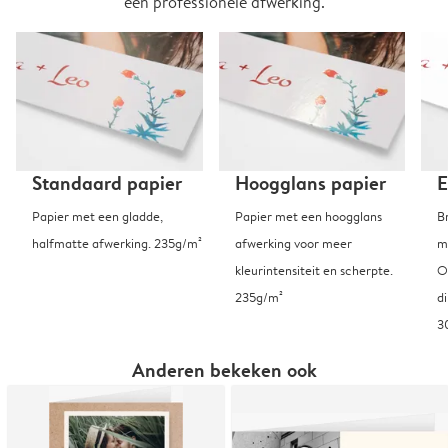
een professionele afwerking.
Standaard papier
Hoogglans papier
E
Papier met een gladde,
Papier met een hoogglans
B
halfmatte afwerking. 235g/m²
afwerking voor meer
m
kleurintensiteit en scherpte.
O
235g/m²
d
3
Anderen bekeken ook