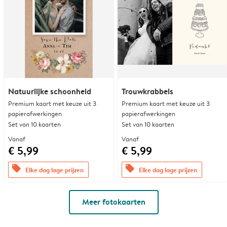
Natuurlijke schoonheid
Trouwkrabbels
Premium kaart met keuze uit 3
Premium kaart met keuze uit 3
papierafwerkingen
papierafwerkingen
Set van 10 kaarten
Set van 10 kaarten
Vanaf
Vanaf
€ 5,99
€ 5,99
offers
offers
Elke dag lage prijzen
Elke dag lage prijzen
Meer fotokaarten