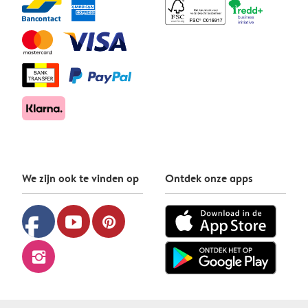
We zijn ook te vinden op
Ontdek onze apps
facebook
youtube
pinterest
instagram