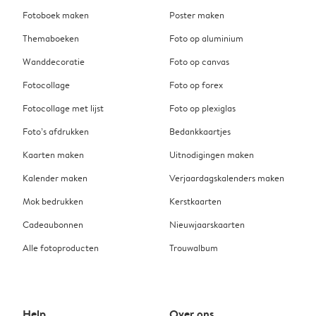
Fotoboek maken
Poster maken
Themaboeken
Foto op aluminium
Wanddecoratie
Foto op canvas
Fotocollage
Foto op forex
Fotocollage met lijst
Foto op plexiglas
Foto’s afdrukken
Bedankkaartjes
Kaarten maken
Uitnodigingen maken
Kalender maken
Verjaardagskalenders maken
Mok bedrukken
Kerstkaarten
Cadeaubonnen
Nieuwjaarskaarten
Alle fotoproducten
Trouwalbum
Help
Over ons