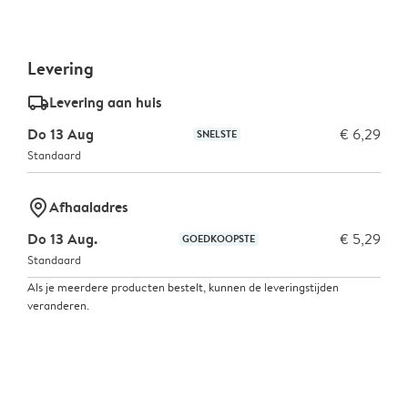
Levering
delivery_standard_v2
Levering aan huis
Do 13 Aug
€ 6,29
SNELSTE
Standaard
marker-pin
Afhaaladres
Do 13 Aug.
€ 5,29
GOEDKOOPSTE
Standaard
Als je meerdere producten bestelt, kunnen de leveringstijden
veranderen.