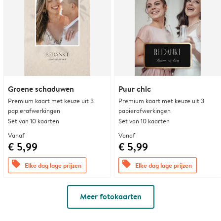
Groene schaduwen
Puur chic
Premium kaart met keuze uit 3
Premium kaart met keuze uit 3
papierafwerkingen
papierafwerkingen
Set van 10 kaarten
Set van 10 kaarten
Vanaf
Vanaf
€ 5,99
€ 5,99
offers
offers
Elke dag lage prijzen
Elke dag lage prijzen
Meer fotokaarten