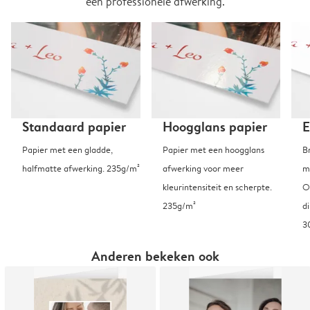
een professionele afwerking.
Standaard papier
Hoogglans papier
E
Papier met een gladde,
Papier met een hoogglans
B
halfmatte afwerking. 235g/m²
afwerking voor meer
m
kleurintensiteit en scherpte.
O
235g/m²
d
3
Anderen bekeken ook