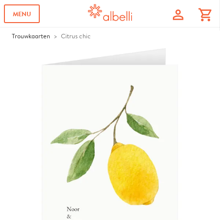
profile
shopping_cart
MENU
Trouwkaarten
Citrus chic