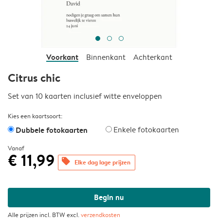
Voorkant
Binnenkant
Achterkant
Citrus chic
Set van 10 kaarten inclusief witte enveloppen
Kies een kaartsoort:
Dubbele fotokaarten
Enkele fotokaarten
Vanaf
€ 11,99
offers
Elke dag lage prijzen
Begin nu
Alle prijzen incl. BTW excl.
verzendkosten