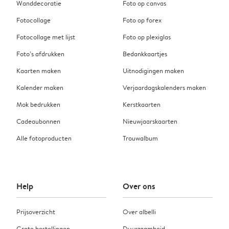
Wanddecoratie
Foto op canvas
Fotocollage
Foto op forex
Fotocollage met lijst
Foto op plexiglas
Foto’s afdrukken
Bedankkaartjes
Kaarten maken
Uitnodigingen maken
Kalender maken
Verjaardagskalenders maken
Mok bedrukken
Kerstkaarten
Cadeaubonnen
Nieuwjaarskaarten
Alle fotoproducten
Trouwalbum
Help
Over ons
Prijsoverzicht
Over albelli
Grote bestellingen
Duurzaamheid