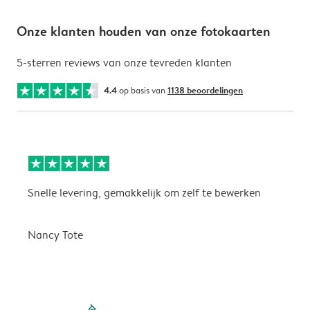
Onze klanten houden van onze fotokaarten
5-sterren reviews van onze tevreden klanten
4.4
op basis van
1138 beoordelingen
Snelle levering, gemakkelijk om zelf te bewerken
D
i
Nancy Tote
filled-pagination
outlined-paginatio
outlined-paginat
outlined-pagin
outlined-pag
outlined-p