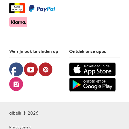
We zijn ook te vinden op
Ontdek onze apps
facebook
youtube
pinterest
instagram
albelli © 2026
Privacybeleid