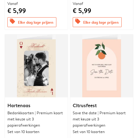
Vanaf
Vanaf
€ 5,99
€ 5,99
offers
offers
Elke dag lage prijzen
Elke dag lage prijzen
Hartenaas
Citrusfeest
Bedankkaarten | Premium kaart
Save the date | Premium kaart
met keuze uit 3
met keuze uit 3
papierafwerkingen
papierafwerkingen
Set van 10 kaarten
Set van 10 kaarten