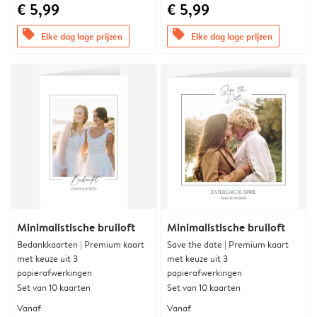
€ 5,99
€ 5,99
offers
offers
Elke dag lage prijzen
Elke dag lage prijzen
Minimalistische bruiloft
Minimalistische bruiloft
Bedankkaarten | Premium kaart
Save the date | Premium kaart
met keuze uit 3
met keuze uit 3
papierafwerkingen
papierafwerkingen
Set van 10 kaarten
Set van 10 kaarten
Vanaf
Vanaf