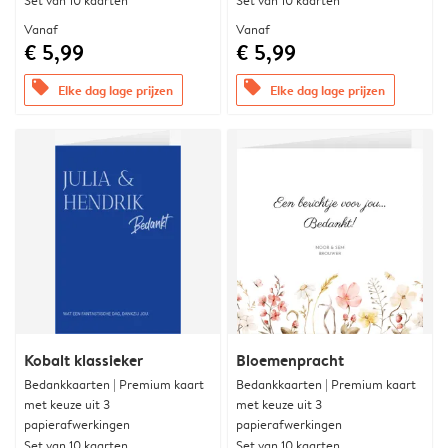
Set van 10 kaarten
Set van 10 kaarten
Vanaf
Vanaf
€ 5,99
€ 5,99
offers
offers
Elke dag lage prijzen
Elke dag lage prijzen
Kobalt klassieker
Bloemenpracht
Bedankkaarten | Premium kaart
Bedankkaarten | Premium kaart
met keuze uit 3
met keuze uit 3
papierafwerkingen
papierafwerkingen
Set van 10 kaarten
Set van 10 kaarten