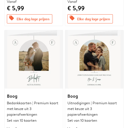
Vanaf
Vanaf
€ 5,99
€ 5,99
offers
offers
Elke dag lage prijzen
Elke dag lage prijzen
Boog
Boog
Bedankkaarten | Premium kaart
Uitnodigingen | Premium kaart
met keuze uit 3
met keuze uit 3
papierafwerkingen
papierafwerkingen
Set van 10 kaarten
Set van 10 kaarten