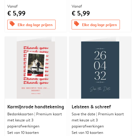
Vanaf
Vanaf
€ 5,99
€ 5,99
offers
offers
Elke dag lage prijzen
Elke dag lage prijzen
Karmijnrode handtekening
Leisteen & schreef
Bedankkaarten | Premium kaart
Save the date | Premium kaart
met keuze uit 3
met keuze uit 3
papierafwerkingen
papierafwerkingen
Set van 10 kaarten
Set van 10 kaarten