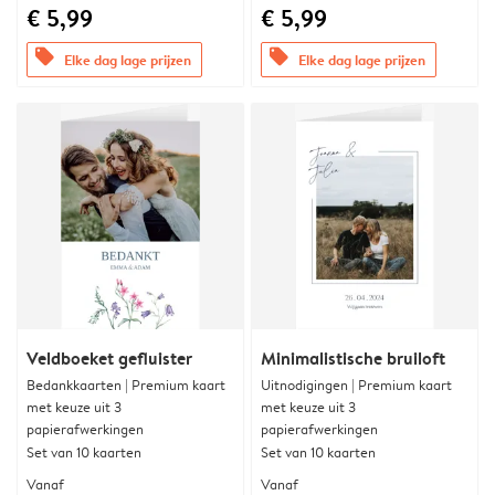
€ 5,99
€ 5,99
offers
offers
Elke dag lage prijzen
Elke dag lage prijzen
Veldboeket gefluister
Minimalistische bruiloft
Bedankkaarten | Premium kaart
Uitnodigingen | Premium kaart
met keuze uit 3
met keuze uit 3
papierafwerkingen
papierafwerkingen
Set van 10 kaarten
Set van 10 kaarten
Vanaf
Vanaf