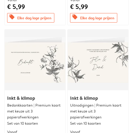
€ 5,99
€ 5,99
offers
offers
Elke dag lage prijzen
Elke dag lage prijzen
Inkt & klimop
Inkt & klimop
Bedankkaarten | Premium kaart
Uitnodigingen | Premium kaart
met keuze uit 3
met keuze uit 3
papierafwerkingen
papierafwerkingen
Set van 10 kaarten
Set van 10 kaarten
Vanaf
Vanaf