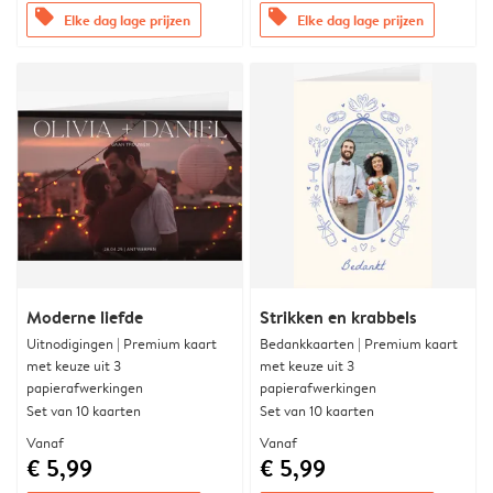
offers
offers
Elke dag lage prijzen
Elke dag lage prijzen
Moderne liefde
Strikken en krabbels
Uitnodigingen | Premium kaart
Bedankkaarten | Premium kaart
met keuze uit 3
met keuze uit 3
papierafwerkingen
papierafwerkingen
Set van 10 kaarten
Set van 10 kaarten
Vanaf
Vanaf
€ 5,99
€ 5,99