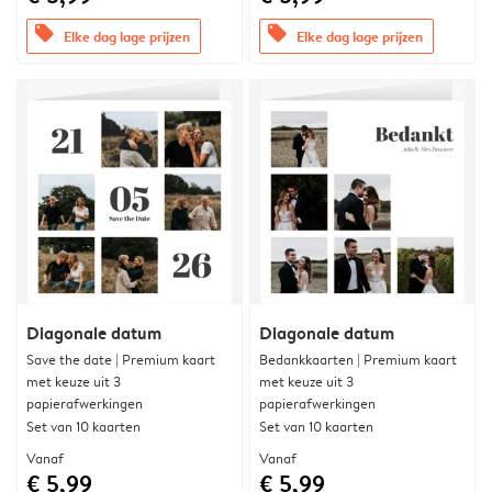
offers
offers
Elke dag lage prijzen
Elke dag lage prijzen
Diagonale datum
Diagonale datum
Save the date | Premium kaart
Bedankkaarten | Premium kaart
met keuze uit 3
met keuze uit 3
papierafwerkingen
papierafwerkingen
Set van 10 kaarten
Set van 10 kaarten
Vanaf
Vanaf
€ 5,99
€ 5,99