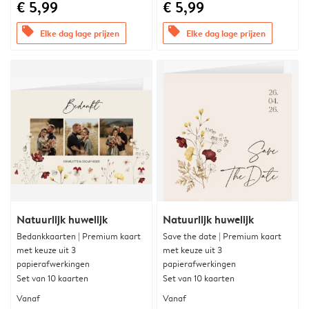
€ 5,99
€ 5,99
offers
offers
Elke dag lage prijzen
Elke dag lage prijzen
Natuurlijk huwelijk
Natuurlijk huwelijk
Bedankkaarten | Premium kaart
Save the date | Premium kaart
met keuze uit 3
met keuze uit 3
papierafwerkingen
papierafwerkingen
Set van 10 kaarten
Set van 10 kaarten
Vanaf
Vanaf