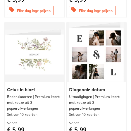
offers
offers
Elke dag lage prijzen
Elke dag lage prijzen
Geluk in bloei
Diagonale datum
Bedankkaarten | Premium kaart
Uitnodigingen | Premium kaart
met keuze uit 3
met keuze uit 3
papierafwerkingen
papierafwerkingen
Set van 10 kaarten
Set van 10 kaarten
Vanaf
Vanaf
€ 5,99
€ 5,99