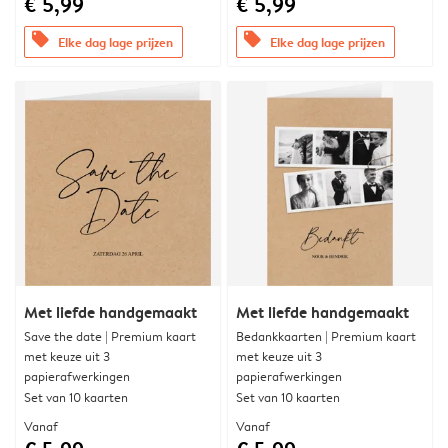
€ 5,99
€ 5,99
offers
offers
Elke dag lage prijzen
Elke dag lage prijzen
Met liefde handgemaakt
Met liefde handgemaakt
Save the date | Premium kaart
Bedankkaarten | Premium kaart
met keuze uit 3
met keuze uit 3
papierafwerkingen
papierafwerkingen
Set van 10 kaarten
Set van 10 kaarten
Vanaf
Vanaf