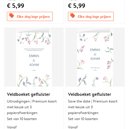
€ 5,99
€ 5,99
offers
offers
Elke dag lage prijzen
Elke dag lage prijzen
Veldboeket gefluister
Veldboeket gefluister
Uitnodigingen | Premium kaart
Save the date | Premium kaart
met keuze uit 3
met keuze uit 3
papierafwerkingen
papierafwerkingen
Set van 10 kaarten
Set van 10 kaarten
Vanaf
Vanaf