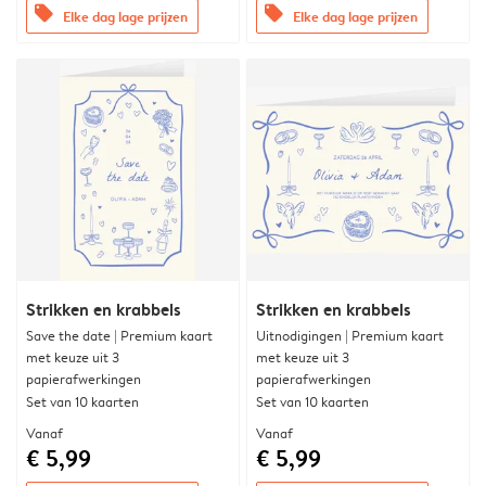
offers
offers
Elke dag lage prijzen
Elke dag lage prijzen
Strikken en krabbels
Strikken en krabbels
Save the date | Premium kaart
Uitnodigingen | Premium kaart
met keuze uit 3
met keuze uit 3
papierafwerkingen
papierafwerkingen
Set van 10 kaarten
Set van 10 kaarten
Vanaf
Vanaf
€ 5,99
€ 5,99