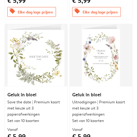
€ 5,99
€ 5,99
offers
offers
Elke dag lage prijzen
Elke dag lage prijzen
Geluk in bloei
Geluk in bloei
Save the date | Premium kaart
Uitnodigingen | Premium kaart
met keuze uit 3
met keuze uit 3
papierafwerkingen
papierafwerkingen
Set van 10 kaarten
Set van 10 kaarten
Vanaf
Vanaf
€ 5,99
€ 5,99