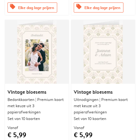
offers
offers
Elke dag lage prijzen
Elke dag lage prijzen
Vintage bloesems
Vintage bloesems
Bedankkaarten | Premium kaart
Uitnodigingen | Premium kaart
met keuze uit 3
met keuze uit 3
papierafwerkingen
papierafwerkingen
Set van 10 kaarten
Set van 10 kaarten
Vanaf
Vanaf
€ 5,99
€ 5,99