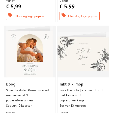
Vanaf
Vanaf
€ 5,99
€ 5,99
offers
offers
Elke dag lage prijzen
Elke dag lage prijzen
Boog
Inkt & klimop
Save the date | Premium kaart
Save the date | Premium kaart
met keuze uit 3
met keuze uit 3
papierafwerkingen
papierafwerkingen
Set van 10 kaarten
Set van 10 kaarten
Vanaf
Vanaf