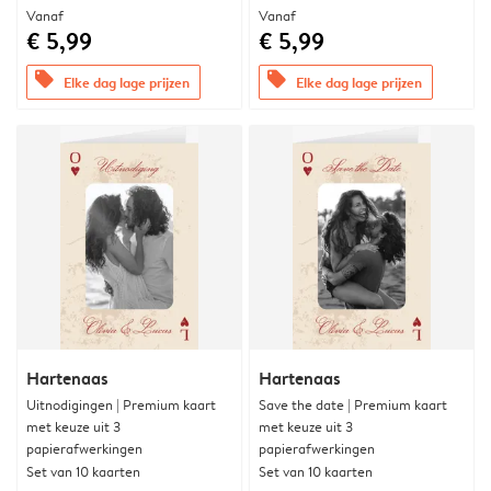
Vanaf
Vanaf
€ 5,99
€ 5,99
offers
offers
Elke dag lage prijzen
Elke dag lage prijzen
Hartenaas
Hartenaas
Uitnodigingen | Premium kaart
Save the date | Premium kaart
met keuze uit 3
met keuze uit 3
papierafwerkingen
papierafwerkingen
Set van 10 kaarten
Set van 10 kaarten