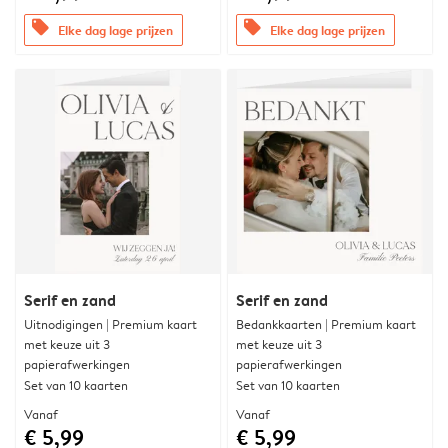
offers
offers
Elke dag lage prijzen
Elke dag lage prijzen
Serif en zand
Serif en zand
Uitnodigingen | Premium kaart
Bedankkaarten | Premium kaart
met keuze uit 3
met keuze uit 3
papierafwerkingen
papierafwerkingen
Set van 10 kaarten
Set van 10 kaarten
Vanaf
Vanaf
€ 5,99
€ 5,99