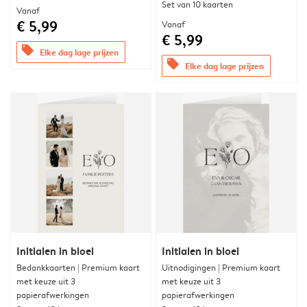
Set van 10 kaarten
Vanaf
€ 5,99
Vanaf
€ 5,99
offers
Elke dag lage prijzen
offers
Elke dag lage prijzen
Initialen in bloei
Initialen in bloei
Bedankkaarten | Premium kaart
Uitnodigingen | Premium kaart
met keuze uit 3
met keuze uit 3
papierafwerkingen
papierafwerkingen