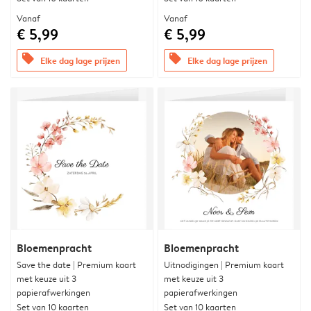
Vanaf
Vanaf
€ 5,99
€ 5,99
offers
offers
Elke dag lage prijzen
Elke dag lage prijzen
Bloemenpracht
Bloemenpracht
Save the date | Premium kaart
Uitnodigingen | Premium kaart
met keuze uit 3
met keuze uit 3
papierafwerkingen
papierafwerkingen
Set van 10 kaarten
Set van 10 kaarten