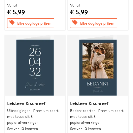
Vanaf
Vanaf
€ 5,99
€ 5,99
offers
offers
Elke dag lage prijzen
Elke dag lage prijzen
Leisteen & schreef
Leisteen & schreef
Uitnodigingen | Premium kaart
Bedankkaarten | Premium kaart
met keuze uit 3
met keuze uit 3
papierafwerkingen
papierafwerkingen
Set van 10 kaarten
Set van 10 kaarten