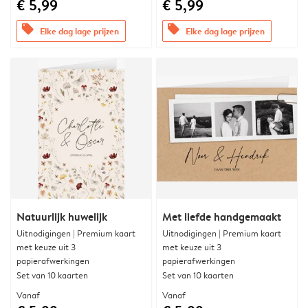
€ 5,99
€ 5,99
offers
offers
Elke dag lage prijzen
Elke dag lage prijzen
Natuurlijk huwelijk
Met liefde handgemaakt
Uitnodigingen | Premium kaart
Uitnodigingen | Premium kaart
met keuze uit 3
met keuze uit 3
papierafwerkingen
papierafwerkingen
Set van 10 kaarten
Set van 10 kaarten
Vanaf
Vanaf