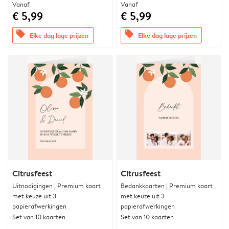
Vanaf
Vanaf
€ 5,99
€ 5,99
offers
offers
Elke dag lage prijzen
Elke dag lage prijzen
Citrusfeest
Citrusfeest
Uitnodigingen | Premium kaart
Bedankkaarten | Premium kaart
met keuze uit 3
met keuze uit 3
papierafwerkingen
papierafwerkingen
Set van 10 kaarten
Set van 10 kaarten