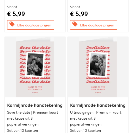
Vanaf
Vanaf
€ 5,99
€ 5,99
offers
offers
Elke dag lage prijzen
Elke dag lage prijzen
Karmijnrode handtekening
Karmijnrode handtekening
Save the date | Premium kaart
Uitnodigingen | Premium kaart
met keuze uit 3
met keuze uit 3
papierafwerkingen
papierafwerkingen
Set van 10 kaarten
Set van 10 kaarten