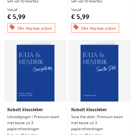
Set van 10 kaarten
Set van 10 kaarten
Vanaf
Vanaf
€ 5,99
€ 5,99
offers
offers
Elke dag lage prijzen
Elke dag lage prijzen
Kobalt klassieker
Kobalt klassieker
Uitnodigingen | Premium kaart
Save the date | Premium kaart
met keuze uit 3
met keuze uit 3
papierafwerkingen
papierafwerkingen