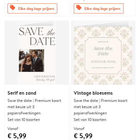
offers
offers
Elke dag lage prijzen
Elke dag lage prijzen
Serif en zand
Vintage bloesems
Save the date | Premium kaart
Save the date | Premium kaart
met keuze uit 3
met keuze uit 3
papierafwerkingen
papierafwerkingen
Set van 10 kaarten
Set van 10 kaarten
Vanaf
Vanaf
€ 5,99
€ 5,99