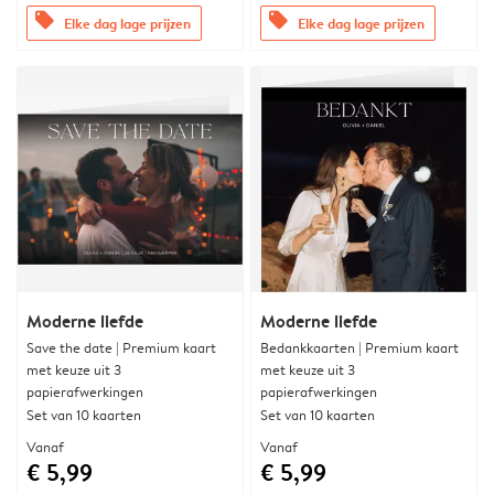
offers
offers
Elke dag lage prijzen
Elke dag lage prijzen
Moderne liefde
Moderne liefde
Save the date | Premium kaart
Bedankkaarten | Premium kaart
met keuze uit 3
met keuze uit 3
papierafwerkingen
papierafwerkingen
Set van 10 kaarten
Set van 10 kaarten
Vanaf
Vanaf
€ 5,99
€ 5,99