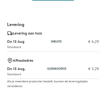
Levering
delivery_standard_v2
Levering aan huis
Do 13 Aug
€ 6,29
SNELSTE
Standaard
marker-pin
Afhaaladres
Do 13 Aug.
€ 5,29
GOEDKOOPSTE
Standaard
Als je meerdere producten bestelt, kunnen de leveringstijden
veranderen.