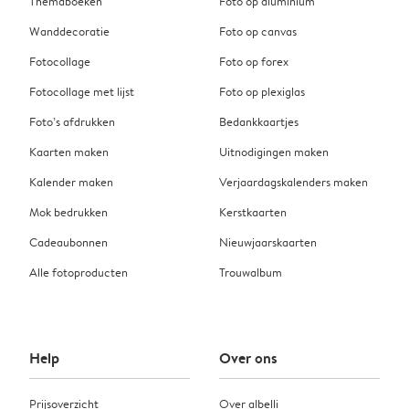
Themaboeken
Foto op aluminium
Wanddecoratie
Foto op canvas
Fotocollage
Foto op forex
Fotocollage met lijst
Foto op plexiglas
Foto’s afdrukken
Bedankkaartjes
Kaarten maken
Uitnodigingen maken
Kalender maken
Verjaardagskalenders maken
Mok bedrukken
Kerstkaarten
Cadeaubonnen
Nieuwjaarskaarten
Alle fotoproducten
Trouwalbum
Help
Over ons
Prijsoverzicht
Over albelli