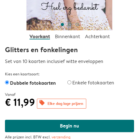
Voorkant
Binnenkant
Achterkant
Glitters en fonkelingen
Set van 10 kaarten inclusief witte enveloppen
Kies een kaartsoort:
Dubbele fotokaarten
Enkele fotokaarten
Vanaf
€ 11,99
offers
Elke dag lage prijzen
Begin nu
Alle prijzen incl. BTW excl.
verzending