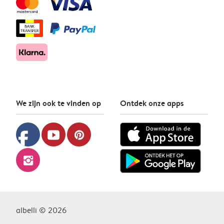
We zijn ook te vinden op
Ontdek onze apps
facebook
youtube
pinterest
instagram
albelli © 2026