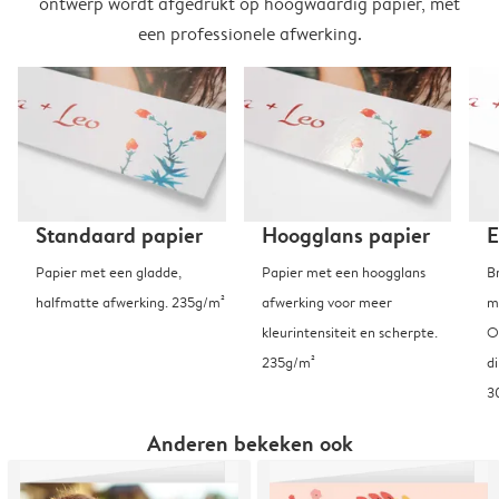
ontwerp wordt afgedrukt op hoogwaardig papier, met
een professionele afwerking.
Standaard papier
Hoogglans papier
E
Papier met een gladde,
Papier met een hoogglans
B
halfmatte afwerking. 235g/m²
afwerking voor meer
m
kleurintensiteit en scherpte.
O
235g/m²
d
3
Anderen bekeken ook