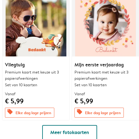
Vliegtuig
Mijn eerste verjaardag
Premium kaart met keuze uit 3
Premium kaart met keuze uit 3
papierafwerkingen
papierafwerkingen
Set van 10 kaarten
Set van 10 kaarten
Vanaf
Vanaf
€ 5,99
€ 5,99
offers
offers
Elke dag lage prijzen
Elke dag lage prijzen
Meer fotokaarten