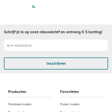
filled-pagination
outlined-paginatio
outlined-paginat
outlined-pagin
outlined-pag
outlined-p
Schrijf je in op onze nieuwsbrief en ontvang € 5 korting!
Inschrijven
Producten
Favorieten
Fotoboek maken
Poster maken