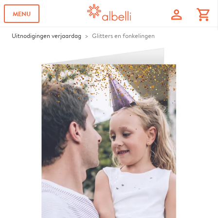
profile
shopping_cart
MENU
Uitnodigingen verjaardag
Glitters en fonkelingen