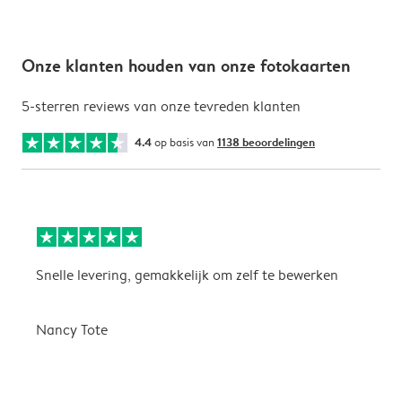
Onze klanten houden van onze fotokaarten
5-sterren reviews van onze tevreden klanten
4.4
op basis van
1138 beoordelingen
Snelle levering, gemakkelijk om zelf te bewerken
D
i
Nancy Tote