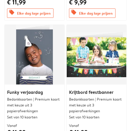
€ 11,99
€ 9,99
offers
offers
Elke dag lage prijzen
Elke dag lage prijzen
Funky verjaardag
Krijtbord feestbanner
Bedankkaarten | Premium kaart
Bedankkaarten | Premium kaart
met keuze uit 3
met keuze uit 3
papierafwerkingen
papierafwerkingen
Set van 10 kaarten
Set van 10 kaarten
Vanaf
Vanaf