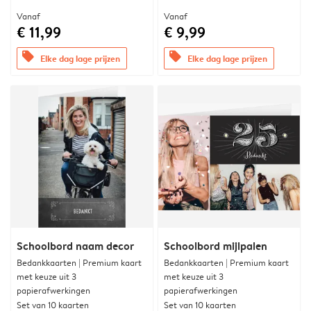
Vanaf
Vanaf
€ 11,99
€ 9,99
offers
offers
Elke dag lage prijzen
Elke dag lage prijzen
Schoolbord naam decor
Schoolbord mijlpalen
Bedankkaarten | Premium kaart
Bedankkaarten | Premium kaart
met keuze uit 3
met keuze uit 3
papierafwerkingen
papierafwerkingen
Set van 10 kaarten
Set van 10 kaarten