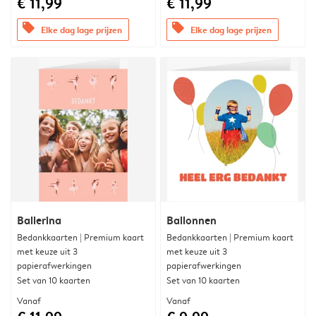
€ 11,99
€ 11,99
offers
offers
Elke dag lage prijzen
Elke dag lage prijzen
Ballerina
Ballonnen
Bedankkaarten | Premium kaart
Bedankkaarten | Premium kaart
met keuze uit 3
met keuze uit 3
papierafwerkingen
papierafwerkingen
Set van 10 kaarten
Set van 10 kaarten
Vanaf
Vanaf