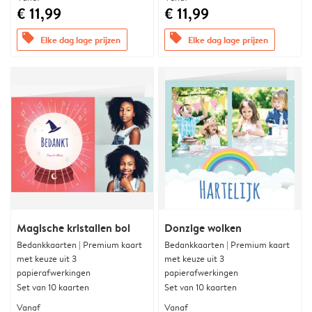
€ 11,99
€ 11,99
offers
offers
Elke dag lage prijzen
Elke dag lage prijzen
Magische kristallen bol
Donzige wolken
Bedankkaarten | Premium kaart
Bedankkaarten | Premium kaart
met keuze uit 3
met keuze uit 3
papierafwerkingen
papierafwerkingen
Set van 10 kaarten
Set van 10 kaarten
Vanaf
Vanaf