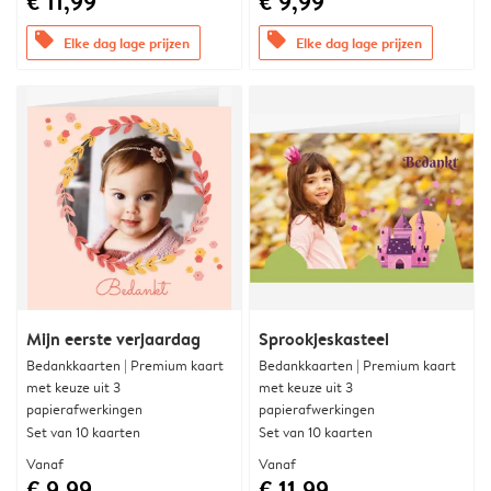
€ 11,99
€ 9,99
offers
offers
Elke dag lage prijzen
Elke dag lage prijzen
Mijn eerste verjaardag
Sprookjeskasteel
Bedankkaarten | Premium kaart
Bedankkaarten | Premium kaart
met keuze uit 3
met keuze uit 3
papierafwerkingen
papierafwerkingen
Set van 10 kaarten
Set van 10 kaarten
Vanaf
Vanaf
€ 9,99
€ 11,99