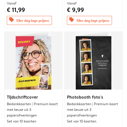
Vanaf
Vanaf
€ 11,99
€ 9,99
offers
offers
Elke dag lage prijzen
Elke dag lage prijzen
Tijdschriftcover
Photobooth foto's
Bedankkaarten | Premium kaart
Bedankkaarten | Premium kaart
met keuze uit 3
met keuze uit 3
papierafwerkingen
papierafwerkingen
Set van 10 kaarten
Set van 10 kaarten