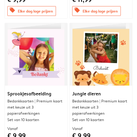
offers
offers
Elke dag lage prijzen
Elke dag lage prijzen
Sprookjesafbeelding
Jungle dieren
Bedankkaarten | Premium kaart
Bedankkaarten | Premium kaart
met keuze uit 3
met keuze uit 3
papierafwerkingen
papierafwerkingen
Set van 10 kaarten
Set van 10 kaarten
Vanaf
Vanaf
€ 9,99
€ 9,99