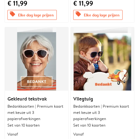
€ 11,99
€ 11,99
offers
offers
Elke dag lage prijzen
Elke dag lage prijzen
Gekleurd tekstvak
Vliegtuig
Bedankkaarten | Premium kaart
Bedankkaarten | Premium kaart
met keuze uit 3
met keuze uit 3
papierafwerkingen
papierafwerkingen
Set van 10 kaarten
Set van 10 kaarten
Vanaf
Vanaf