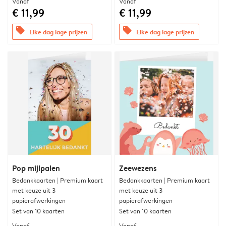
Vanaf
Vanaf
€ 11,99
€ 11,99
offers
offers
Elke dag lage prijzen
Elke dag lage prijzen
Pop mijlpalen
Zeewezens
Bedankkaarten | Premium kaart
Bedankkaarten | Premium kaart
met keuze uit 3
met keuze uit 3
papierafwerkingen
papierafwerkingen
Set van 10 kaarten
Set van 10 kaarten
Vanaf
Vanaf