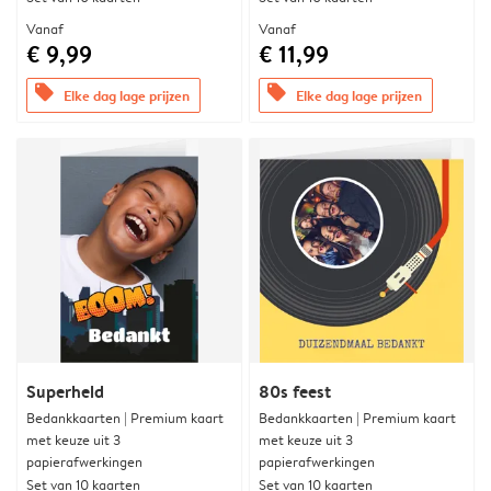
Vanaf
Vanaf
€ 9,99
€ 11,99
offers
offers
Elke dag lage prijzen
Elke dag lage prijzen
Superheld
80s feest
Bedankkaarten | Premium kaart
Bedankkaarten | Premium kaart
met keuze uit 3
met keuze uit 3
papierafwerkingen
papierafwerkingen
Set van 10 kaarten
Set van 10 kaarten