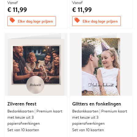
Vanaf
Vanaf
€ 11,99
€ 11,99
offers
offers
Elke dag lage prijzen
Elke dag lage prijzen
Zilveren feest
Glitters en fonkelingen
Bedankkaarten | Premium kaart
Bedankkaarten | Premium kaart
met keuze uit 3
met keuze uit 3
papierafwerkingen
papierafwerkingen
Set van 10 kaarten
Set van 10 kaarten