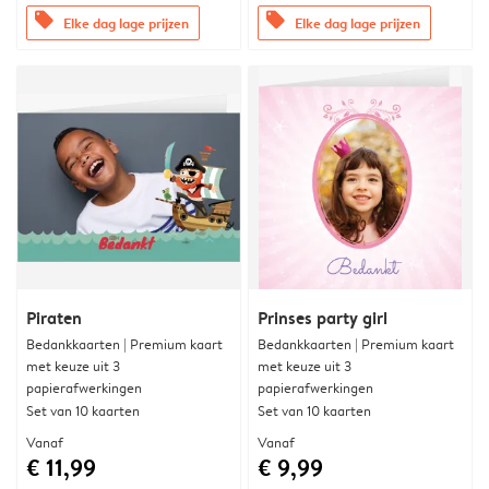
offers
offers
Elke dag lage prijzen
Elke dag lage prijzen
Piraten
Prinses party girl
Bedankkaarten | Premium kaart
Bedankkaarten | Premium kaart
met keuze uit 3
met keuze uit 3
papierafwerkingen
papierafwerkingen
Set van 10 kaarten
Set van 10 kaarten
Vanaf
Vanaf
€ 11,99
€ 9,99