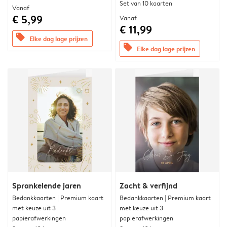
Set van 10 kaarten
Vanaf
€ 5,99
Vanaf
€ 11,99
offers
Elke dag lage prijzen
offers
Elke dag lage prijzen
Sprankelende jaren
Zacht & verfijnd
Bedankkaarten | Premium kaart
Bedankkaarten | Premium kaart
met keuze uit 3
met keuze uit 3
papierafwerkingen
papierafwerkingen