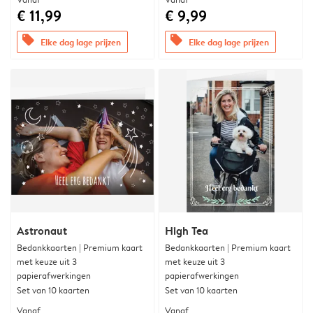
€ 11,99
€ 9,99
offers
offers
Elke dag lage prijzen
Elke dag lage prijzen
Astronaut
High Tea
Bedankkaarten | Premium kaart
Bedankkaarten | Premium kaart
met keuze uit 3
met keuze uit 3
papierafwerkingen
papierafwerkingen
Set van 10 kaarten
Set van 10 kaarten
Vanaf
Vanaf