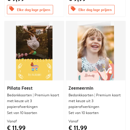
offers
offers
Elke dag lage prijzen
Elke dag lage prijzen
Piñata Feest
Zeemeermin
Bedankkaarten | Premium kaart
Bedankkaarten | Premium kaart
met keuze uit 3
met keuze uit 3
papierafwerkingen
papierafwerkingen
Set van 10 kaarten
Set van 10 kaarten
Vanaf
Vanaf
€ 11,99
€ 11,99