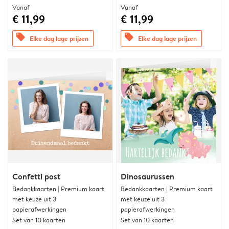
Vanaf
Vanaf
€ 11,99
€ 11,99
offers
offers
Elke dag lage prijzen
Elke dag lage prijzen
Confetti post
Dinosaurussen
Bedankkaarten | Premium kaart
Bedankkaarten | Premium kaart
met keuze uit 3
met keuze uit 3
papierafwerkingen
papierafwerkingen
Set van 10 kaarten
Set van 10 kaarten