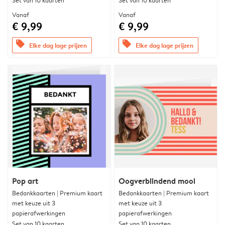
Set van 10 kaarten
Set van 10 kaarten
Vanaf
Vanaf
€ 9,99
€ 9,99
offers
offers
Elke dag lage prijzen
Elke dag lage prijzen
Pop art
Oogverblindend mooi
Bedankkaarten | Premium kaart
Bedankkaarten | Premium kaart
met keuze uit 3
met keuze uit 3
papierafwerkingen
papierafwerkingen
Set van 10 kaarten
Set van 10 kaarten