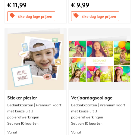
€ 11,99
€ 9,99
offers
offers
Elke dag lage prijzen
Elke dag lage prijzen
Sticker plezier
Verjaardagscollage
Bedankkaarten | Premium kaart
Bedankkaarten | Premium kaart
met keuze uit 3
met keuze uit 3
papierafwerkingen
papierafwerkingen
Set van 10 kaarten
Set van 10 kaarten
Vanaf
Vanaf