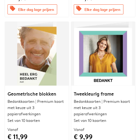
offers
offers
Elke dag lage prijzen
Elke dag lage prijzen
Geometrische blokken
Tweekleurig frame
Bedankkaarten | Premium kaart
Bedankkaarten | Premium kaart
met keuze uit 3
met keuze uit 3
papierafwerkingen
papierafwerkingen
Set van 10 kaarten
Set van 10 kaarten
Vanaf
Vanaf
€ 11,99
€ 9,99