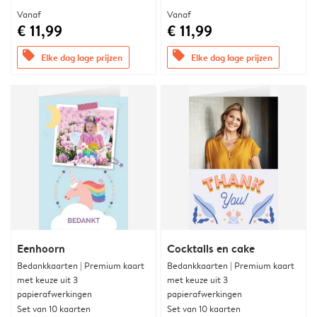
Vanaf
Vanaf
€ 11,99
€ 11,99
offers
offers
Elke dag lage prijzen
Elke dag lage prijzen
Eenhoorn
Cocktails en cake
Bedankkaarten | Premium kaart
Bedankkaarten | Premium kaart
met keuze uit 3
met keuze uit 3
papierafwerkingen
papierafwerkingen
Set van 10 kaarten
Set van 10 kaarten