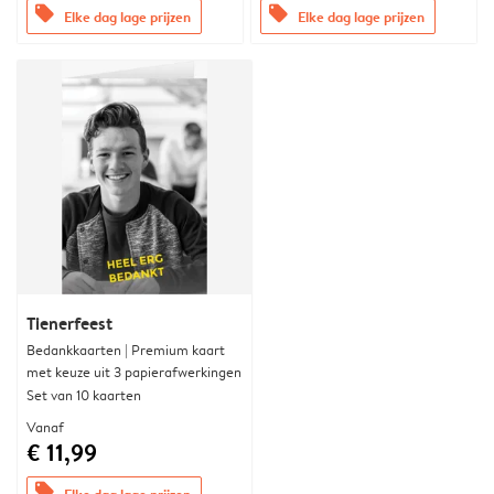
offers
offers
Elke dag lage prijzen
Elke dag lage prijzen
Tienerfeest
Bedankkaarten | Premium kaart
met keuze uit 3 papierafwerkingen
Set van 10 kaarten
Vanaf
€ 11,99
offers
Elke dag lage prijzen