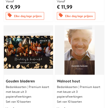
Vanaf
Vanaf
€ 9,99
€ 11,99
offers
offers
Elke dag lage prijzen
Elke dag lage prijzen
Gouden bladeren
Walnoot hout
Bedankkaarten | Premium kaart
Bedankkaarten | Premium kaart
met keuze uit 3
met keuze uit 3
papierafwerkingen
papierafwerkingen
Set van 10 kaarten
Set van 10 kaarten