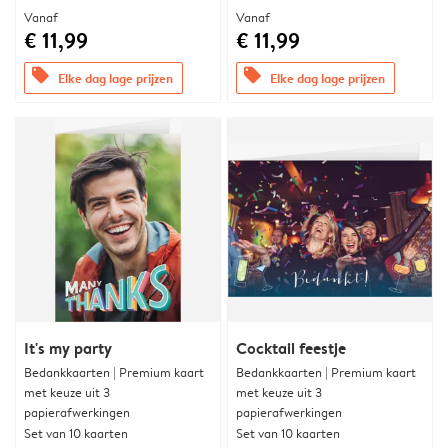
Vanaf
Vanaf
€ 11,99
€ 11,99
offers
offers
Elke dag lage prijzen
Elke dag lage prijzen
It's my party
Cocktail feestje
Bedankkaarten | Premium kaart
Bedankkaarten | Premium kaart
met keuze uit 3
met keuze uit 3
papierafwerkingen
papierafwerkingen
Set van 10 kaarten
Set van 10 kaarten