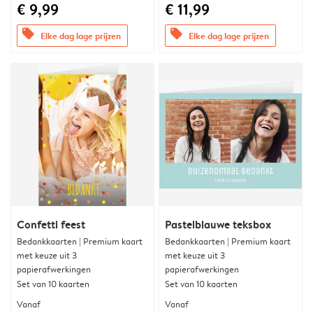
€ 9,99
€ 11,99
offers
offers
Elke dag lage prijzen
Elke dag lage prijzen
Confetti feest
Pastelblauwe teksbox
Bedankkaarten | Premium kaart
Bedankkaarten | Premium kaart
met keuze uit 3
met keuze uit 3
papierafwerkingen
papierafwerkingen
Set van 10 kaarten
Set van 10 kaarten
Vanaf
Vanaf