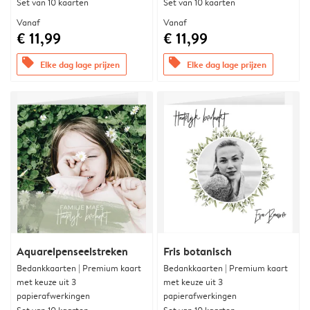
Set van 10 kaarten
Set van 10 kaarten
Vanaf
Vanaf
€ 11,99
€ 11,99
offers
offers
Elke dag lage prijzen
Elke dag lage prijzen
Aquarelpenseelstreken
Fris botanisch
Bedankkaarten | Premium kaart
Bedankkaarten | Premium kaart
met keuze uit 3
met keuze uit 3
papierafwerkingen
papierafwerkingen