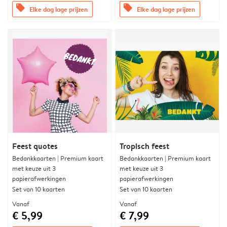
offers
offers
Elke dag lage prijzen
Elke dag lage prijzen
Feest quotes
Tropisch feest
Bedankkaarten | Premium kaart
Bedankkaarten | Premium kaart
met keuze uit 3
met keuze uit 3
papierafwerkingen
papierafwerkingen
Set van 10 kaarten
Set van 10 kaarten
Vanaf
Vanaf
€ 5,99
€ 7,99