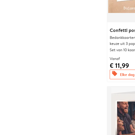
Confetti po
Bedankkaarten
keuze uit 3 pa
Set van 10 kaa
Vanaf
€ 11,99
offers
Elke dag 