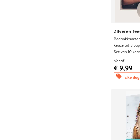
Zilveren fee
Bedankkaarten
keuze uit 3 pa
Set van 10 kaa
Vanaf
€ 9,99
offers
Elke dag 