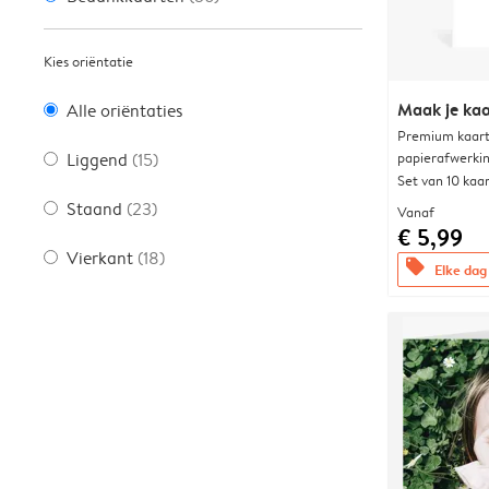
Kies oriëntatie
Maak je kaa
Alle oriëntaties
Premium kaart 
papierafwerki
Liggend
(15)
Set van 10 kaa
Staand
(23)
Vanaf
€ 5,99
Vierkant
(18)
offers
Elke dag 