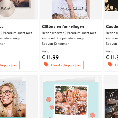
st
Glitters en fonkelingen
Goude
 | Premium kaart met
Bedankkaarten | Premium kaart met
Bedankk
pierafwerkingen
keuze uit 3 papierafwerkingen
keuze u
rten
Set van 10 kaarten
Set van
Vanaf
Vanaf
€ 11,99
€ 11,
offers
offers
lage prijzen
Elke dag lage prijzen
El