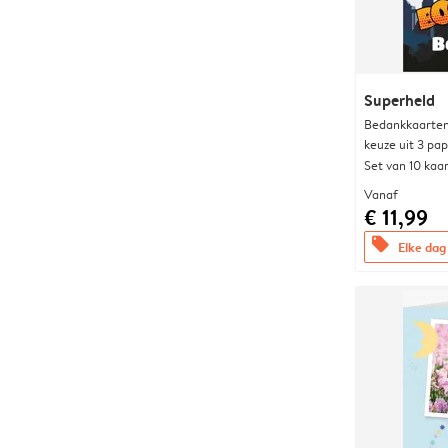
Superheld
Bedankkaarten
keuze uit 3 pa
Set van 10 kaa
Vanaf
€ 11,99
offers
Elke dag 