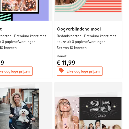
t
Oogverblindend mooi
aarten | Premium kaart met
Bedankkaarten | Premium kaart met
it 3 papierafwerkingen
keuze uit 3 papierafwerkingen
 10 kaarten
Set van 10 kaarten
Vanaf
99
€ 11,99
offers
ke dag lage prijzen
Elke dag lage prijzen