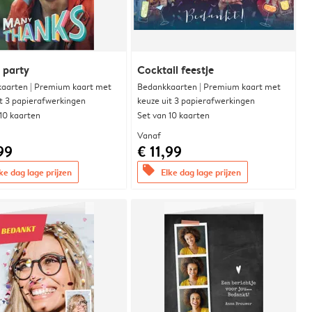
y party
Cocktail feestje
aarten | Premium kaart met
Bedankkaarten | Premium kaart met
it 3 papierafwerkingen
keuze uit 3 papierafwerkingen
 10 kaarten
Set van 10 kaarten
Vanaf
99
€ 11,99
offers
ke dag lage prijzen
Elke dag lage prijzen