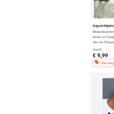
Aquarelpen
Bedankkaarten
keuze uit 3 pa
Set van 10 kaa
Vanaf
€ 9,99
offers
Elke dag 