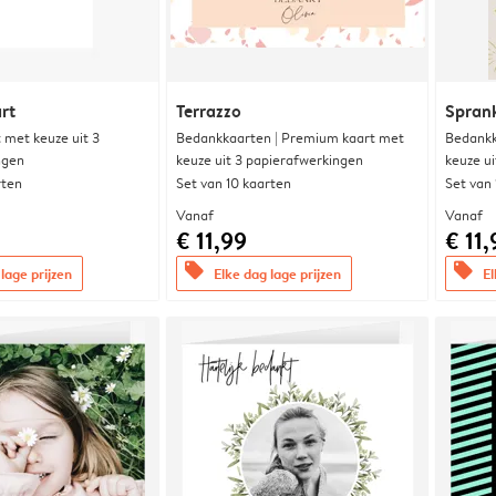
rt
Terrazzo
Sprank
met keuze uit 3
Bedankkaarten | Premium kaart met
Bedankk
ngen
keuze uit 3 papierafwerkingen
keuze u
rten
Set van 10 kaarten
Set van
Vanaf
Vanaf
€ 11,99
€ 11,
offers
offers
lage prijzen
Elke dag lage prijzen
El