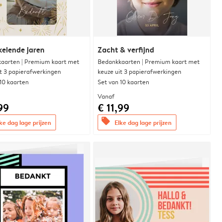
elende jaren
Zacht & verfijnd
aarten | Premium kaart met
Bedankkaarten | Premium kaart met
it 3 papierafwerkingen
keuze uit 3 papierafwerkingen
 10 kaarten
Set van 10 kaarten
Vanaf
99
€ 11,99
offers
ke dag lage prijzen
Elke dag lage prijzen