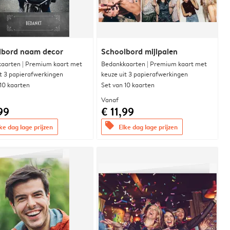
lbord naam decor
Schoolbord mijlpalen
aarten | Premium kaart met
Bedankkaarten | Premium kaart met
it 3 papierafwerkingen
keuze uit 3 papierafwerkingen
 10 kaarten
Set van 10 kaarten
Vanaf
99
€ 11,99
offers
ke dag lage prijzen
Elke dag lage prijzen