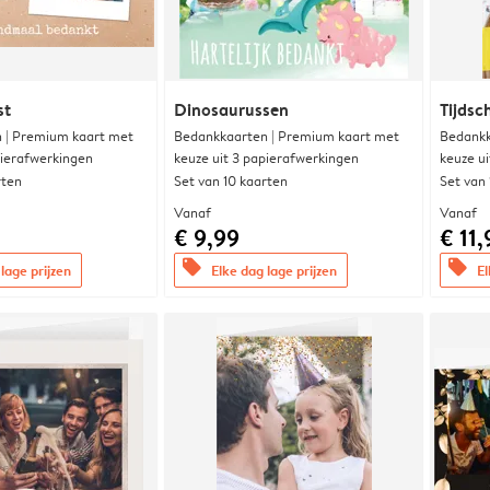
st
Dinosaurussen
Tijdsc
 | Premium kaart met
Bedankkaarten | Premium kaart met
Bedankk
pierafwerkingen
keuze uit 3 papierafwerkingen
keuze u
rten
Set van 10 kaarten
Set van
Vanaf
Vanaf
€ 9,99
€ 11,
offers
offers
lage prijzen
Elke dag lage prijzen
El