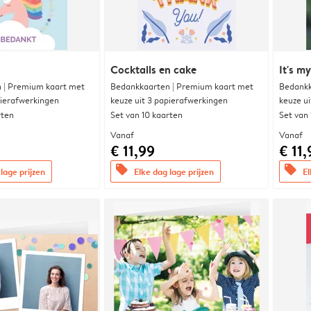
Cocktails en cake
It's m
 | Premium kaart met
Bedankkaarten | Premium kaart met
Bedankk
pierafwerkingen
keuze uit 3 papierafwerkingen
keuze u
rten
Set van 10 kaarten
Set van
Vanaf
Vanaf
€ 11,99
€ 11,
offers
offers
lage prijzen
Elke dag lage prijzen
El