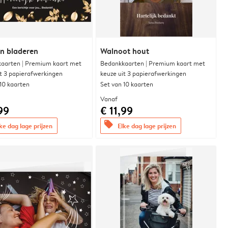
n bladeren
Walnoot hout
aarten | Premium kaart met
Bedankkaarten | Premium kaart met
it 3 papierafwerkingen
keuze uit 3 papierafwerkingen
 10 kaarten
Set van 10 kaarten
Vanaf
99
€ 11,99
offers
ke dag lage prijzen
Elke dag lage prijzen