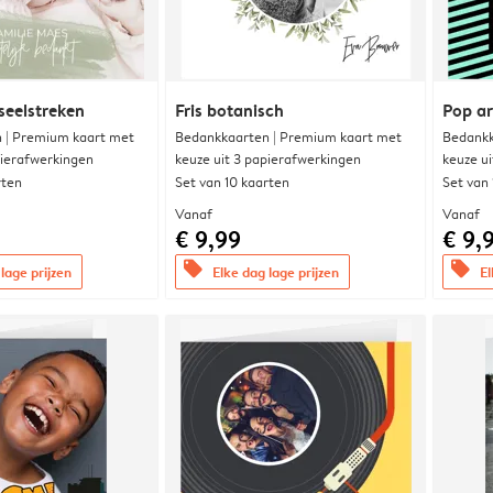
seelstreken
Fris botanisch
Pop ar
 | Premium kaart met
Bedankkaarten | Premium kaart met
Bedankk
pierafwerkingen
keuze uit 3 papierafwerkingen
keuze u
rten
Set van 10 kaarten
Set van
Vanaf
Vanaf
€ 9,99
€ 9,
offers
offers
lage prijzen
Elke dag lage prijzen
El