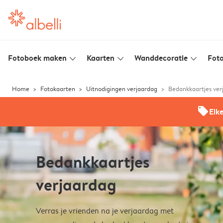
Fotoboek maken
Kaarten
Wanddecoratie
Foto
slim_arrow_down
slim_arrow_down
slim_arrow_down
Home
Fotokaarten
Uitnodigingen verjaardag
Bedankkaartjes ver
offers
Elk
Bedankkaartjes
verjaardag
Verras je vrienden na je verjaardag met