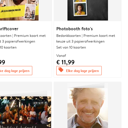
hriftcover
Photobooth foto's
aarten | Premium kaart met
Bedankkaarten | Premium kaart met
it 3 papierafwerkingen
keuze uit 3 papierafwerkingen
 10 kaarten
Set van 10 kaarten
Vanaf
99
€ 11,99
offers
ke dag lage prijzen
Elke dag lage prijzen