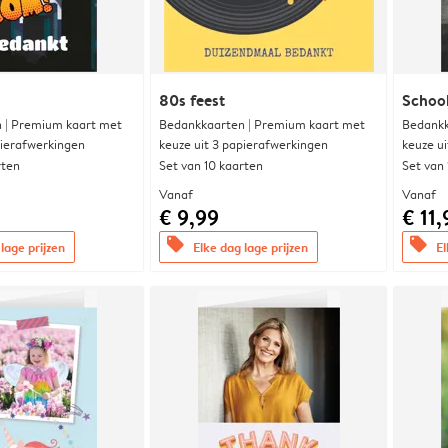
80s feest
Schoo
 | Premium kaart met
Bedankkaarten | Premium kaart met
Bedankk
pierafwerkingen
keuze uit 3 papierafwerkingen
keuze u
rten
Set van 10 kaarten
Set van
Vanaf
Vanaf
€ 9,99
€ 11,
offers
offers
lage prijzen
Elke dag lage prijzen
El