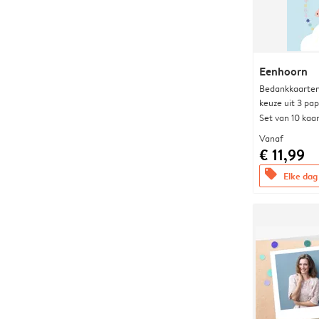
Eenhoorn
Bedankkaarten
keuze uit 3 pa
Set van 10 kaa
Vanaf
€ 11,99
offers
Elke dag 