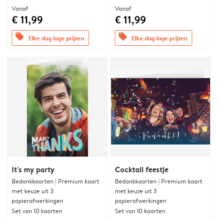
Vanaf
Vanaf
€ 11,99
€ 11,99
offers
offers
Elke dag lage prijzen
Elke dag lage prijzen
It's my party
Cocktail feestje
Bedankkaarten | Premium kaart
Bedankkaarten | Premium kaart
met keuze uit 3
met keuze uit 3
papierafwerkingen
papierafwerkingen
Set van 10 kaarten
Set van 10 kaarten