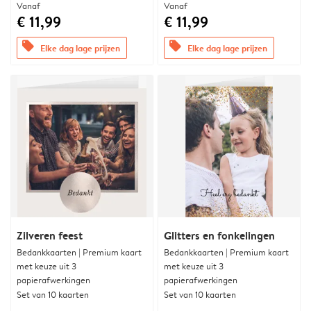
Vanaf
Vanaf
€ 11,99
€ 11,99
offers
offers
Elke dag lage prijzen
Elke dag lage prijzen
Zilveren feest
Glitters en fonkelingen
Bedankkaarten | Premium kaart
Bedankkaarten | Premium kaart
met keuze uit 3
met keuze uit 3
papierafwerkingen
papierafwerkingen
Set van 10 kaarten
Set van 10 kaarten