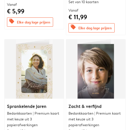
Set van 10 kaarten
Vanaf
€ 5,99
Vanaf
€ 11,99
offers
Elke dag lage prijzen
offers
Elke dag lage prijzen
Sprankelende jaren
Zacht & verfijnd
Bedankkaarten | Premium kaart
Bedankkaarten | Premium kaart
met keuze uit 3
met keuze uit 3
papierafwerkingen
papierafwerkingen