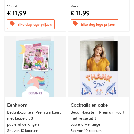
Vanaf
Vanaf
€ 11,99
€ 11,99
offers
offers
Elke dag lage prijzen
Elke dag lage prijzen
Eenhoorn
Cocktails en cake
Bedankkaarten | Premium kaart
Bedankkaarten | Premium kaart
met keuze uit 3
met keuze uit 3
papierafwerkingen
papierafwerkingen
Set van 10 kaarten
Set van 10 kaarten