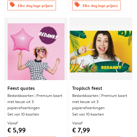
offers
offers
Elke dag lage prijzen
Elke dag lage prijzen
Feest quotes
Tropisch feest
Bedankkaarten | Premium kaart
Bedankkaarten | Premium kaart
met keuze uit 3
met keuze uit 3
papierafwerkingen
papierafwerkingen
Set van 10 kaarten
Set van 10 kaarten
Vanaf
Vanaf
€ 5,99
€ 7,99