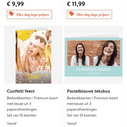
€ 9,99
€ 11,99
offers
offers
Elke dag lage prijzen
Elke dag lage prijzen
Confetti feest
Pastelblauwe teksbox
Bedankkaarten | Premium kaart
Bedankkaarten | Premium kaart
met keuze uit 3
met keuze uit 3
papierafwerkingen
papierafwerkingen
Set van 10 kaarten
Set van 10 kaarten
Vanaf
Vanaf