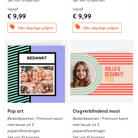
Set van 10 kaarten
Set van 10 kaarten
Vanaf
Vanaf
€ 9,99
€ 9,99
offers
offers
Elke dag lage prijzen
Elke dag lage prijzen
Pop art
Oogverblindend mooi
Bedankkaarten | Premium kaart
Bedankkaarten | Premium kaart
met keuze uit 3
met keuze uit 3
papierafwerkingen
papierafwerkingen
Set van 10 kaarten
Set van 10 kaarten