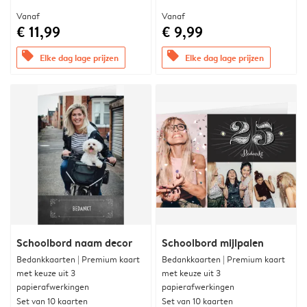
Vanaf
Vanaf
€ 11,99
€ 9,99
offers
offers
Elke dag lage prijzen
Elke dag lage prijzen
Schoolbord naam decor
Schoolbord mijlpalen
Bedankkaarten | Premium kaart
Bedankkaarten | Premium kaart
met keuze uit 3
met keuze uit 3
papierafwerkingen
papierafwerkingen
Set van 10 kaarten
Set van 10 kaarten