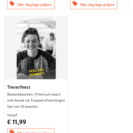
offers
offers
Elke dag lage prijzen
Elke dag lage prijzen
Tienerfeest
Bedankkaarten | Premium kaart
met keuze uit 3 papierafwerkingen
Set van 10 kaarten
Vanaf
€ 11,99
offers
Elke dag lage prijzen