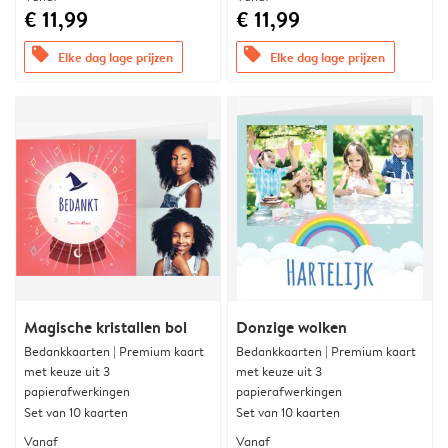
€ 11,99
€ 11,99
offers
offers
Elke dag lage prijzen
Elke dag lage prijzen
Magische kristallen bol
Donzige wolken
Bedankkaarten | Premium kaart
Bedankkaarten | Premium kaart
met keuze uit 3
met keuze uit 3
papierafwerkingen
papierafwerkingen
Set van 10 kaarten
Set van 10 kaarten
Vanaf
Vanaf