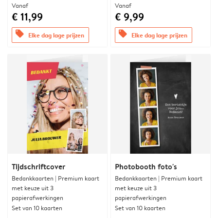
Vanaf
Vanaf
€ 11,99
€ 9,99
offers
offers
Elke dag lage prijzen
Elke dag lage prijzen
Tijdschriftcover
Photobooth foto's
Bedankkaarten | Premium kaart
Bedankkaarten | Premium kaart
met keuze uit 3
met keuze uit 3
papierafwerkingen
papierafwerkingen
Set van 10 kaarten
Set van 10 kaarten