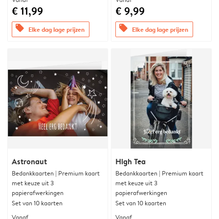
€ 11,99
€ 9,99
offers
offers
Elke dag lage prijzen
Elke dag lage prijzen
Astronaut
High Tea
Bedankkaarten | Premium kaart
Bedankkaarten | Premium kaart
met keuze uit 3
met keuze uit 3
papierafwerkingen
papierafwerkingen
Set van 10 kaarten
Set van 10 kaarten
Vanaf
Vanaf