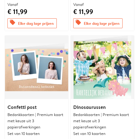
Vanaf
Vanaf
€ 11,99
€ 11,99
offers
offers
Elke dag lage prijzen
Elke dag lage prijzen
Confetti post
Dinosaurussen
Bedankkaarten | Premium kaart
Bedankkaarten | Premium kaart
met keuze uit 3
met keuze uit 3
papierafwerkingen
papierafwerkingen
Set van 10 kaarten
Set van 10 kaarten