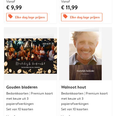
Vanaf
Vanaf
€ 9,99
€ 11,99
offers
offers
Elke dag lage prijzen
Elke dag lage prijzen
Gouden bladeren
Walnoot hout
Bedankkaarten | Premium kaart
Bedankkaarten | Premium kaart
met keuze uit 3
met keuze uit 3
papierafwerkingen
papierafwerkingen
Set van 10 kaarten
Set van 10 kaarten