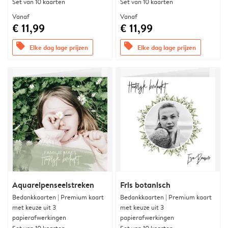
Set van 10 kaarten
Set van 10 kaarten
Vanaf
Vanaf
€ 11,99
€ 11,99
offers
offers
Elke dag lage prijzen
Elke dag lage prijzen
Aquarelpenseelstreken
Fris botanisch
Bedankkaarten | Premium kaart
Bedankkaarten | Premium kaart
met keuze uit 3
met keuze uit 3
papierafwerkingen
papierafwerkingen