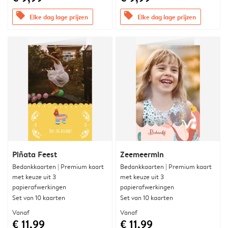
offers
offers
Elke dag lage prijzen
Elke dag lage prijzen
Piñata Feest
Zeemeermin
Bedankkaarten | Premium kaart
Bedankkaarten | Premium kaart
met keuze uit 3
met keuze uit 3
papierafwerkingen
papierafwerkingen
Set van 10 kaarten
Set van 10 kaarten
Vanaf
Vanaf
€ 11,99
€ 11,99