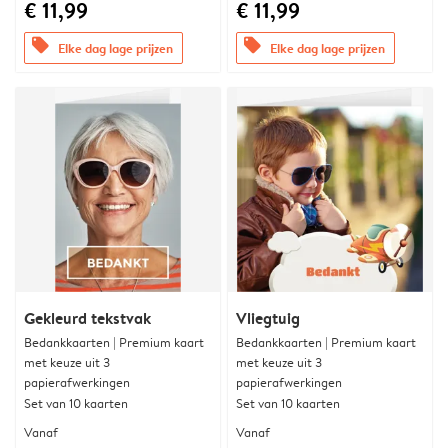
€ 11,99
€ 11,99
offers
offers
Elke dag lage prijzen
Elke dag lage prijzen
Gekleurd tekstvak
Vliegtuig
Bedankkaarten | Premium kaart
Bedankkaarten | Premium kaart
met keuze uit 3
met keuze uit 3
papierafwerkingen
papierafwerkingen
Set van 10 kaarten
Set van 10 kaarten
Vanaf
Vanaf