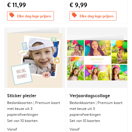
€ 11,99
€ 9,99
offers
offers
Elke dag lage prijzen
Elke dag lage prijzen
Sticker plezier
Verjaardagscollage
Bedankkaarten | Premium kaart
Bedankkaarten | Premium kaart
met keuze uit 3
met keuze uit 3
papierafwerkingen
papierafwerkingen
Set van 10 kaarten
Set van 10 kaarten
Vanaf
Vanaf