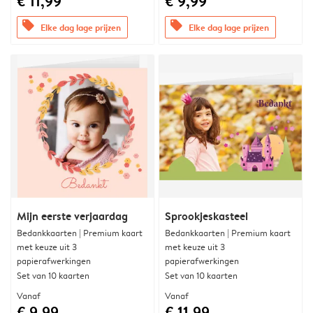
€ 11,99
€ 9,99
offers
offers
Elke dag lage prijzen
Elke dag lage prijzen
Mijn eerste verjaardag
Sprookjeskasteel
Bedankkaarten | Premium kaart
Bedankkaarten | Premium kaart
met keuze uit 3
met keuze uit 3
papierafwerkingen
papierafwerkingen
Set van 10 kaarten
Set van 10 kaarten
Vanaf
Vanaf
€ 9,99
€ 11,99