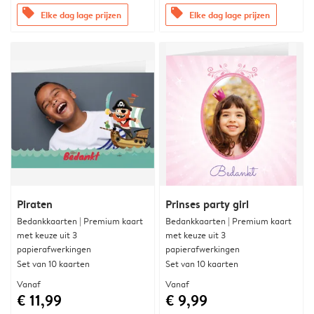
offers
offers
Elke dag lage prijzen
Elke dag lage prijzen
Piraten
Prinses party girl
Bedankkaarten | Premium kaart
Bedankkaarten | Premium kaart
met keuze uit 3
met keuze uit 3
papierafwerkingen
papierafwerkingen
Set van 10 kaarten
Set van 10 kaarten
Vanaf
Vanaf
€ 11,99
€ 9,99