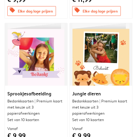
offers
offers
Elke dag lage prijzen
Elke dag lage prijzen
Sprookjesafbeelding
Jungle dieren
Bedankkaarten | Premium kaart
Bedankkaarten | Premium kaart
met keuze uit 3
met keuze uit 3
papierafwerkingen
papierafwerkingen
Set van 10 kaarten
Set van 10 kaarten
Vanaf
Vanaf
€ 9,99
€ 9,99