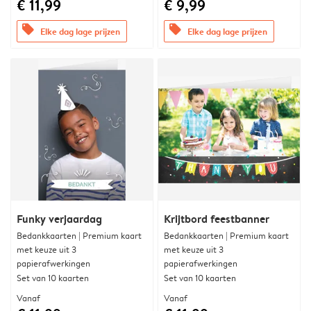
€ 11,99
€ 9,99
offers
offers
Elke dag lage prijzen
Elke dag lage prijzen
Funky verjaardag
Krijtbord feestbanner
Bedankkaarten | Premium kaart
Bedankkaarten | Premium kaart
met keuze uit 3
met keuze uit 3
papierafwerkingen
papierafwerkingen
Set van 10 kaarten
Set van 10 kaarten
Vanaf
Vanaf