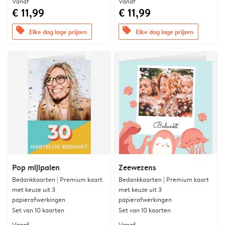
Vanaf
Vanaf
€ 11,99
€ 11,99
offers
offers
Elke dag lage prijzen
Elke dag lage prijzen
Pop mijlpalen
Zeewezens
Bedankkaarten | Premium kaart
Bedankkaarten | Premium kaart
met keuze uit 3
met keuze uit 3
papierafwerkingen
papierafwerkingen
Set van 10 kaarten
Set van 10 kaarten
Vanaf
Vanaf