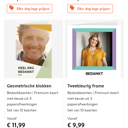
offers
offers
Elke dag lage prijzen
Elke dag lage prijzen
Geometrische blokken
Tweekleurig frame
Bedankkaarten | Premium kaart
Bedankkaarten | Premium kaart
met keuze uit 3
met keuze uit 3
papierafwerkingen
papierafwerkingen
Set van 10 kaarten
Set van 10 kaarten
Vanaf
Vanaf
€ 11,99
€ 9,99