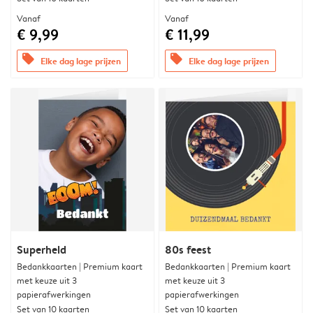
Vanaf
Vanaf
€ 9,99
€ 11,99
offers
offers
Elke dag lage prijzen
Elke dag lage prijzen
Superheld
80s feest
Bedankkaarten | Premium kaart
Bedankkaarten | Premium kaart
met keuze uit 3
met keuze uit 3
papierafwerkingen
papierafwerkingen
Set van 10 kaarten
Set van 10 kaarten