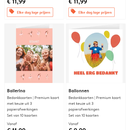
€ 11,99
€ 11,99
offers
offers
Elke dag lage prijzen
Elke dag lage prijzen
Ballerina
Ballonnen
Bedankkaarten | Premium kaart
Bedankkaarten | Premium kaart
met keuze uit 3
met keuze uit 3
papierafwerkingen
papierafwerkingen
Set van 10 kaarten
Set van 10 kaarten
Vanaf
Vanaf