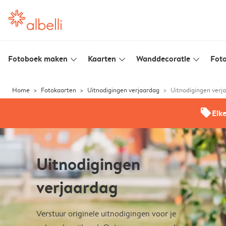
Fotoboek maken
Kaarten
Wanddecoratie
Foto
slim_arrow_down
slim_arrow_down
slim_arrow_down
Home
Fotokaarten
Uitnodigingen verjaardag
Uitnodigingen verj
offers
Elk
Uitnodigingen
verjaardag
Verstuur originele uitnodigingen voor je