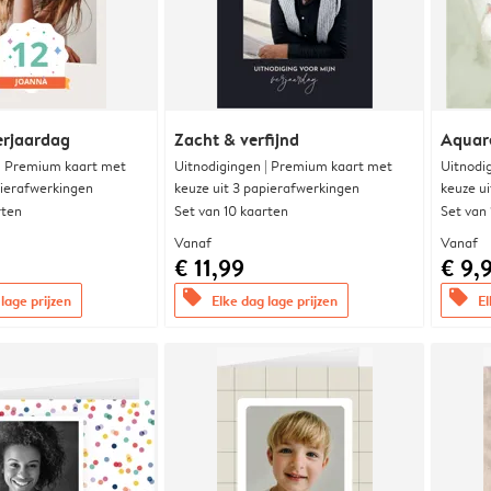
erjaardag
Zacht & verfijnd
Aquare
 | Premium kaart met
Uitnodigingen | Premium kaart met
Uitnodi
pierafwerkingen
keuze uit 3 papierafwerkingen
keuze u
rten
Set van 10 kaarten
Set van
Vanaf
Vanaf
€ 11,99
€ 9,
offers
offers
lage prijzen
Elke dag lage prijzen
El