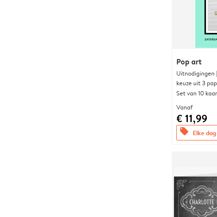
Pop art
Uitnodigingen
keuze uit 3 pa
Set van 10 kaa
Vanaf
€ 11,99
offers
Elke dag 