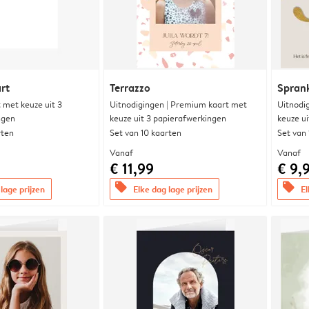
rt
Terrazzo
Sprank
met keuze uit 3
Uitnodigingen | Premium kaart met
Uitnodi
ngen
keuze uit 3 papierafwerkingen
keuze u
rten
Set van 10 kaarten
Set van
Vanaf
Vanaf
€ 11,99
€ 9,
offers
offers
lage prijzen
Elke dag lage prijzen
El