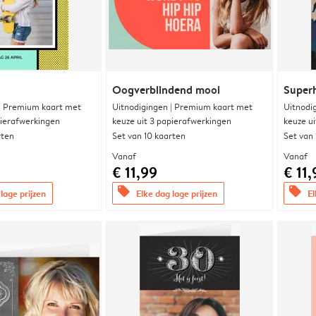
Oogverblindend mooi
Super
 | Premium kaart met
Uitnodigingen | Premium kaart met
Uitnodi
pierafwerkingen
keuze uit 3 papierafwerkingen
keuze u
rten
Set van 10 kaarten
Set van
Vanaf
Vanaf
€ 11,99
€ 11,
offers
offers
lage prijzen
Elke dag lage prijzen
El