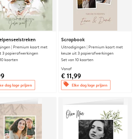
lpenseelstreken
Scrapbook
gingen | Premium kaart met
Uitnodigingen | Premium kaart met
it 3 papierafwerkingen
keuze uit 3 papierafwerkingen
 10 kaarten
Set van 10 kaarten
Vanaf
99
€ 11,99
offers
ke dag lage prijzen
Elke dag lage prijzen