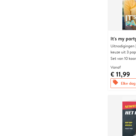
It's my part
Uitnodigingen
keuze uit 3 pa
Set van 10 kaa
Vanaf
€ 11,99
offers
Elke dag 