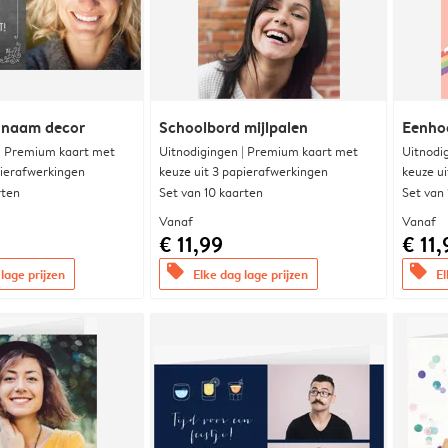
 naam decor
Schoolbord mijlpalen
Eenho
 | Premium kaart met
Uitnodigingen | Premium kaart met
Uitnodi
pierafwerkingen
keuze uit 3 papierafwerkingen
keuze u
rten
Set van 10 kaarten
Set van
Vanaf
Vanaf
€ 11,99
€ 11,
offers
offers
lage prijzen
Elke dag lage prijzen
El