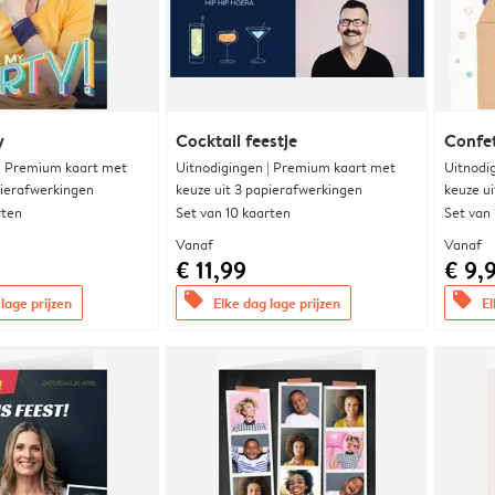
y
Cocktail feestje
Confet
 | Premium kaart met
Uitnodigingen | Premium kaart met
Uitnodi
pierafwerkingen
keuze uit 3 papierafwerkingen
keuze u
rten
Set van 10 kaarten
Set van
Vanaf
Vanaf
€ 11,99
€ 9,
offers
offers
lage prijzen
Elke dag lage prijzen
El