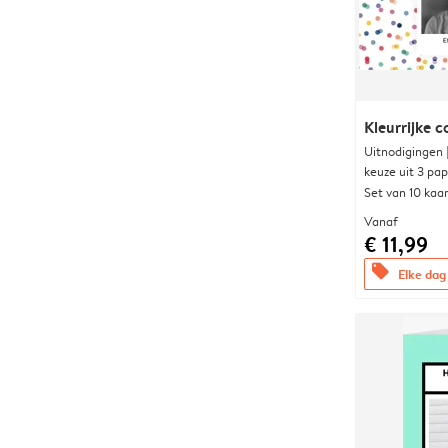
Kleurrijke c
Uitnodigingen
keuze uit 3 pa
Set van 10 kaa
Vanaf
€ 11,99
offers
Elke dag 