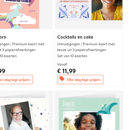
orn
Cocktails en cake
gingen | Premium kaart met
Uitnodigingen | Premium kaart met
it 3 papierafwerkingen
keuze uit 3 papierafwerkingen
 10 kaarten
Set van 10 kaarten
Vanaf
99
€ 11,99
offers
ke dag lage prijzen
Elke dag lage prijzen