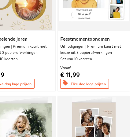
elende jaren
Feestmomentopnamen
gingen | Premium kaart met
Uitnodigingen | Premium kaart met
it 3 papierafwerkingen
keuze uit 3 papierafwerkingen
 10 kaarten
Set van 10 kaarten
Vanaf
99
€ 11,99
offers
ke dag lage prijzen
Elke dag lage prijzen