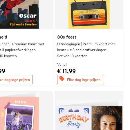
held
80s feest
gingen | Premium kaart met
Uitnodigingen | Premium kaart met
it 3 papierafwerkingen
keuze uit 3 papierafwerkingen
 10 kaarten
Set van 10 kaarten
Vanaf
99
€ 11,99
offers
ke dag lage prijzen
Elke dag lage prijzen