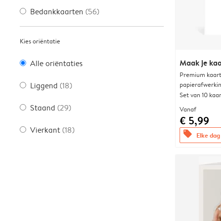
Bedankkaarten
(56)
Kies oriëntatie
Maak je kaa
Alle oriëntaties
Premium kaart 
papierafwerki
Liggend
(18)
Set van 10 kaa
Staand
(29)
Vanaf
€ 5,99
Vierkant
(18)
offers
Elke dag 