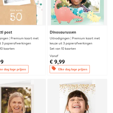
ti post
Dinosaurussen
gingen | Premium kaart met
Uitnodigingen | Premium kaart met
it 3 papierafwerkingen
keuze uit 3 papierafwerkingen
 10 kaarten
Set van 10 kaarten
Vanaf
99
€ 9,99
offers
ke dag lage prijzen
Elke dag lage prijzen