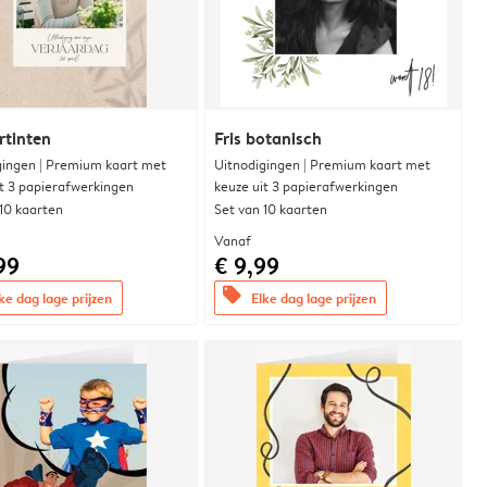
rtinten
Fris botanisch
gingen | Premium kaart met
Uitnodigingen | Premium kaart met
it 3 papierafwerkingen
keuze uit 3 papierafwerkingen
 10 kaarten
Set van 10 kaarten
Vanaf
99
€ 9,99
offers
ke dag lage prijzen
Elke dag lage prijzen