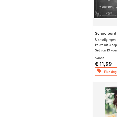
Schoolbord
Uitnodigingen
keuze uit 3 pa
Set van 10 kaa
Vanaf
€ 11,99
offers
Elke dag 