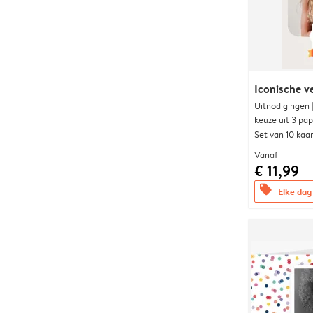
Iconische v
Uitnodigingen
keuze uit 3 pa
Set van 10 kaa
Vanaf
€ 11,99
offers
Elke dag 