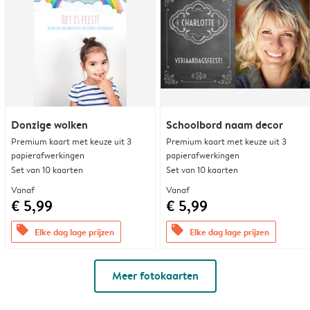
Donzige wolken
Schoolbord naam decor
Premium kaart met keuze uit 3
Premium kaart met keuze uit 3
papierafwerkingen
papierafwerkingen
Set van 10 kaarten
Set van 10 kaarten
Vanaf
Vanaf
€ 5,99
€ 5,99
offers
offers
Elke dag lage prijzen
Elke dag lage prijzen
Meer fotokaarten