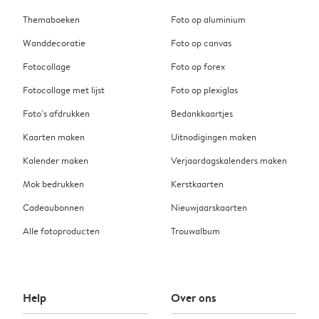
Themaboeken
Foto op aluminium
Wanddecoratie
Foto op canvas
Fotocollage
Foto op forex
Fotocollage met lijst
Foto op plexiglas
Foto’s afdrukken
Bedankkaartjes
Kaarten maken
Uitnodigingen maken
Kalender maken
Verjaardagskalenders maken
Mok bedrukken
Kerstkaarten
Cadeaubonnen
Nieuwjaarskaarten
Alle fotoproducten
Trouwalbum
Help
Over ons