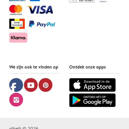
We zijn ook te vinden op
Ontdek onze apps
facebook
youtube
pinterest
instagram
albelli © 2026