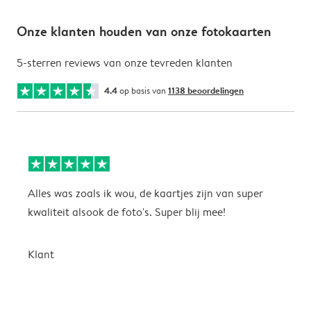
Onze klanten houden van onze fotokaarten
5-sterren reviews van onze tevreden klanten
4.4
op basis van
1138 beoordelingen
Alles was zoals ik wou, de kaartjes zijn van super
W
kwaliteit alsook de foto's. Super blij mee!
t
j
t
Klant