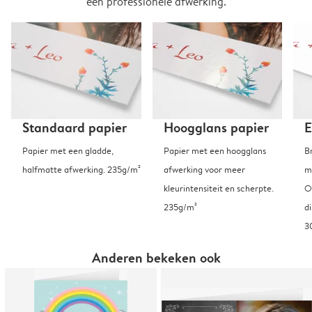
een professionele afwerking.
Standaard papier
Hoogglans papier
E
Papier met een gladde,
Papier met een hoogglans
B
halfmatte afwerking. 235g/m²
afwerking voor meer
m
kleurintensiteit en scherpte.
O
235g/m²
d
3
Anderen bekeken ook