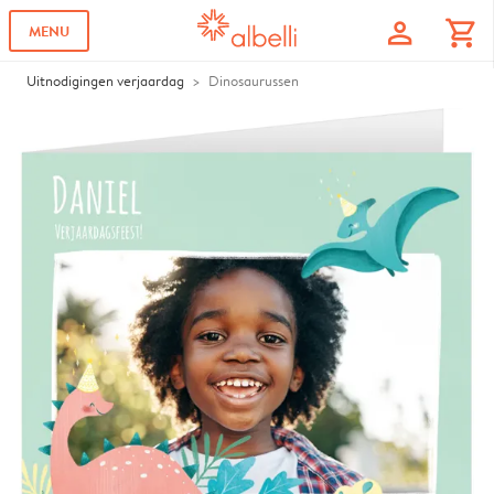
profile
shopping_cart
MENU
Uitnodigingen verjaardag
Dinosaurussen