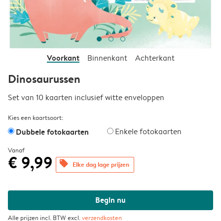
Voorkant
Binnenkant
Achterkant
Dinosaurussen
Set van 10 kaarten inclusief witte enveloppen
Kies een kaartsoort:
Dubbele fotokaarten
Enkele fotokaarten
Vanaf
€ 9,99
offers
Elke dag lage prijzen
Begin nu
Alle prijzen incl. BTW excl.
verzendkosten