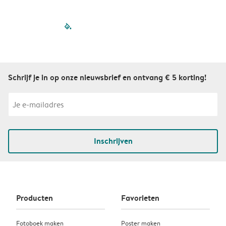
filled-pagination
outlined-paginatio
outlined-paginat
outlined-pagin
outlined-pag
outlined-p
Schrijf je in op onze nieuwsbrief en ontvang € 5 korting!
Inschrijven
Producten
Favorieten
Fotoboek maken
Poster maken