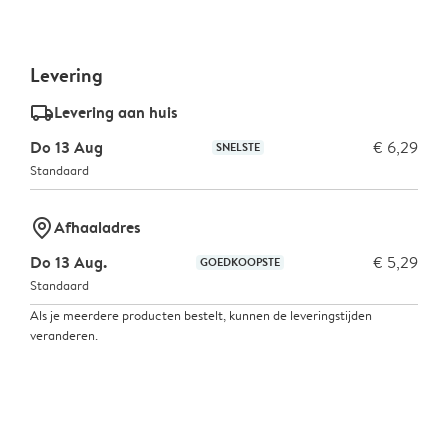
Levering
delivery_standard_v2
Levering aan huis
Do 13 Aug
€ 6,29
SNELSTE
Standaard
marker-pin
Afhaaladres
Do 13 Aug.
€ 5,29
GOEDKOOPSTE
Standaard
Als je meerdere producten bestelt, kunnen de leveringstijden
veranderen.